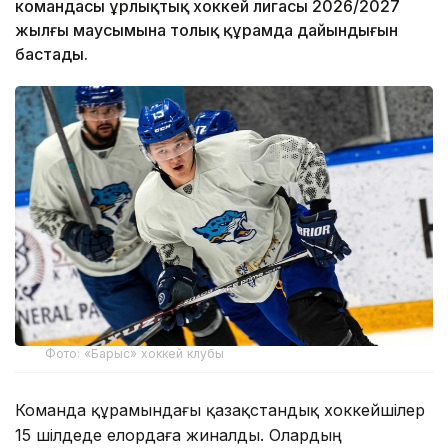
командасы Құрлықтық хоккей лигасы 2026/2027
жылғы маусымына толық құрамда дайындығын
бастады.
Фото: «Барыс» хоккей клубы
Команда құрамындағы қазақстандық хоккейшілер
15 шілдеде елордаға жиналды. Олардың