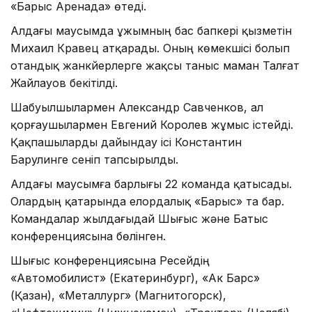
«Барыс Аренада» өтеді.
Алдағы маусымда ұжымның бас бапкері қызметін
Михаил Кравец атқарады. Оның көмекшісі болып
отандық жанкүйерлерге жақсы таныс маман Талғат
Жайлауов бекітілді.
Шабуылшылармен Александр Савченков, ал
қорғаушылармен Евгений Королев жұмыс істейді.
Қақпашыларды дайындау ісі Константин
Барулинге сеніп тапсырылды.
Алдағы маусымға барлығы 22 команда қатысады.
Олардың қатарында елордалық «Барыс» та бар.
Командалар жылдағыдай Шығыс және Батыс
конференциясына бөлінген.
Шығыс конференциясына Ресейдің
«Автомобилист» (Екатеринбург), «Ак Барс»
(Қазан), «Металлург» (Магнитогорск),