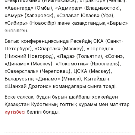
«Нефтехимик» (Нижнекамск), «Трактор» (Челябі),
«Авангард» (Омбы), «Адмирал» (Владивосток),
«Амур» (Хабаровск), «Салават Юлаев» (Уфа),
«Сибирь» (Новосібір) және қазақстандық «Барыс»
енгізілген.
Батыс конференциясында Ресейдің СКА (Санкт-
Петербург), «Спартак» (Мәскеу), «Торпедо»
(Нижний Новгород), «Лада» (Тольятти), «Сочи»,
«Динамо» (Мәскеу), «Локомотив» (Ярославль),
«Северсталь» (Череповец), ЦСКА (Мәскеу),
Беларусьтің «Динамо» (Минск), Қытайдың
«Шанхай Дрэгонс» командалары сынға түседі.
Еске салсақ, бұдан бұрын шайбалы хоккейден
Қазақстан Кубогының топтық құрамы мен матчтар
күнтізбесі
белгілі болды.