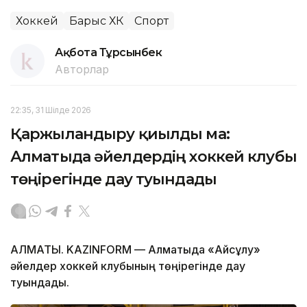
Хоккей
Барыс ХК
Спорт
Ақбота Тұрсынбек
Авторлар
22:35, 31 Шілде 2026
Қаржыландыру қиылды ма:
Алматыда әйелдердің хоккей клубы
төңірегінде дау туындады
АЛМАТЫ. KAZINFORM — Алматыда «Айсұлу»
әйелдер хоккей клубының төңірегінде дау
туындады.