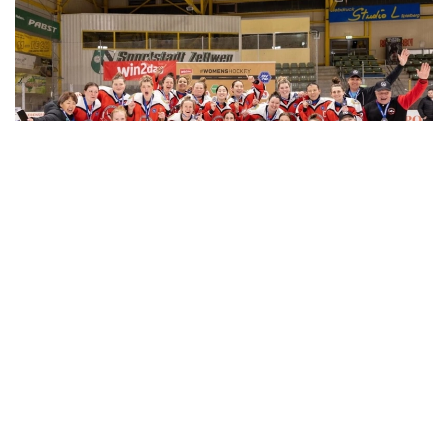
Фото: ҰОК
Клуб капитаны Мадина Тұрсынова Алматы әкімінің
атына бейнеүндеу жасады. Оның айтуынша,
халықаралық деңгейде көптеген жетістіктері бар
«Айсұлу» клубы биыл мемлекеттік
қаржыландырудан толықтай қағылған. Сондай-ақ
ол қалалық спорт басқармасы команданы
«Олимпик» мұз айдынындағы бөлмесінен шығарып