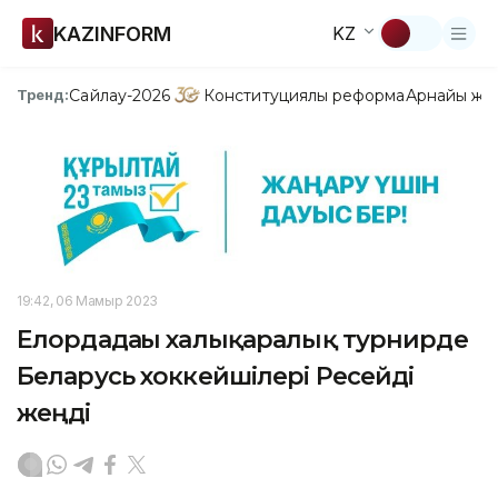
KAZINFORM
KZ
Сайлау-2026
Конституциялық реформа
Арнайы жо
Тренд:
19:42, 06 Мамыр 2023
Елордадағы халықаралық турнирде
Беларусь хоккейшілері Ресейді
жеңді