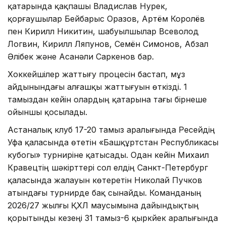
қатарында қақпашы Владислав Нурек,
қорғаушылар Бейбарыс Оразов, Артём Королёв
пен Кирилл Никитин, шабуылшылар Всеволод
Логвин, Кирилл Ляпунов, Семён Симонов, Абзал
Әлібек және Асанәли Саркенов бар.
Хоккейшілер жаттығу процесін бастап, мұз
айдынындағы алғашқы жаттығуын өткізді. 1
тамыздан кейін олардың қатарына тағы бірнеше
ойыншы қосылады.
Астаналық клуб 17-20 тамыз аралығында Ресейдің
Уфа қаласында өтетін «Башқұртстан Республикасы
кубогы» турниріне қатысады. Одан кейін Михаил
Кравецтің шәкірттері сол елдің Санкт-Петербург
қаласында жалауын көтеретін Николай Пучков
атындағы турнирде бақ сынайды. Команданың
2026/27 жылғы ҚХЛ маусымына дайындықтың
қорытынды кезеңі 31 тамыз-6 қыркүйек аралығында