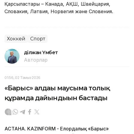
Қарсыластары – Канада, АҚШ, Швейцария,
Словакия, Латвия, Норвегия және Словения.
Хоккей
Спорт
Әділжан Үмбет
Авторлар
01:56, 02 Тамыз 2026
«Барыс» алдағы маусымға толық
құрамда дайындығын бастады
АСТАНА. KAZINFORM - Елордалық «Барыс»