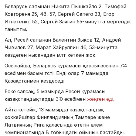
Беларусь сапынан Никита Пышкайло 2, Тимофей
Ковгореня 25, 48, 57, Сергей Сапего 33, Егор
Игнатенко 52, Сергей Заягин 55-минутта мергендік
танытты.
Ал, Ресей сапынан Валентин Зыков 12, Андрей
Чивилев 27, Марат Хайруллин 46, 53-минутта
көздеген нысанадан мүлт кеткен жоқ.
Осылайша, Беларусь құрамасы қарсыласынан 7:4
есебімен басым түсті. Енді олар 7 мамырда
Қазақстанмен кездеседі.
Еске салсақ, 5 мамырда Ресей құрамасы
қазақстандықтарды 3:0 есебімен
жеңген еді
.
Айта кетейік, 13 мамырда қазақстандық
хоккейшілер Финляндияның Тампере және
Латвияның Рига қаласында өтетін әлем
чемпионатында В тобындағы ойынын бастайды.