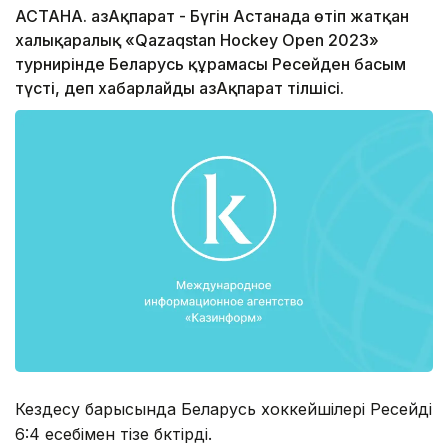
АСТАНА. ҚазАқпарат - Бүгін Астанада өтіп жатқан
халықаралық «Qazaqstan Hockey Open 2023»
турнирінде Беларусь құрамасы Ресейден басым
түсті, деп хабарлайды ҚазАқпарат тілшісі.
Кездесу барысында Беларусь хоккейшілері Ресейді
6:4 есебімен тізе бүктірді.