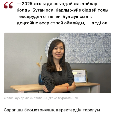
— 2025 жылы да осындай жағдайлар
болды. Бұған қоса, барлық жүйе бірдей толық
тексеруден өтпеген. Бұл қауіпсіздік
деңгейіне әсер етпей қоймайды, — деді ол.
Фото: Гаухар Жахметованың жеке мұрағатынан
Сарапшы биометриялық деректердің таралуы