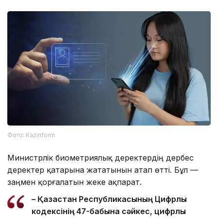
Фото: Kazinform
Министрлік биометриялық деректердің дербес
деректер қатарына жататынын атап өтті. Бұл —
заңмен қорғалатын жеке ақпарат.
– Қазақстан Республикасының Цифрлық
кодексінің 47-бабына сәйкес, цифрлық