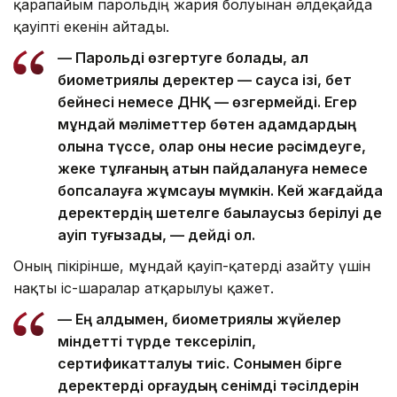
қарапайым парольдің жария болуынан әлдеқайда
қауіпті екенін айтады.
— Парольді өзгертуге болады, ал
биометриялық деректер — саусақ ізі, бет
бейнесі немесе ДНҚ — өзгермейді. Егер
мұндай мәліметтер бөтен адамдардың
қолына түссе, олар оны несие рәсімдеуге,
жеке тұлғаның атын пайдалануға немесе
бопсалауға жұмсауы мүмкін. Кей жағдайда
деректердің шетелге бақылаусыз берілуі де
қауіп туғызады, — дейді ол.
Оның пікірінше, мұндай қауіп-қатерді азайту үшін
нақты іс-шаралар атқарылуы қажет.
— Ең алдымен, биометриялық жүйелер
міндетті түрде тексеріліп,
сертификатталуы тиіс. Сонымен бірге
деректерді қорғаудың сенімді тәсілдерін