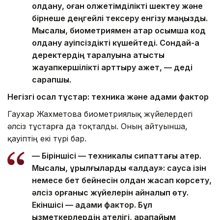
қолдану, оған қолжетімділікті шектеу және
бірнеше деңгейлі тексеру енгізу маңызды.
Мысалы, биометриямен қатар қосымша код
қолдану қауіпсіздікті күшейтеді. Сондай-ақ
деректердің таралуына қатысты
жауапкершілікті арттыру қажет, — деді
сарапшы.
Негізгі осал тұстар: техника және адами фактор
Гаухар Жахметова биометриялық жүйелердегі
әлсіз тұстарға да тоқталды. Оның айтуынша,
қауіптің екі түрі бар.
— Біріншісі — техникалық сипаттағы қатер.
Мысалы, құрылғыларды «алдау»: саусақ ізін
немесе бет бейнесін қолдан жасап көрсету,
әлсіз қорғаныс жүйелерін айналып өту.
Екіншісі — адами фактор. Бұл
қызметкерлердің қателігі, қарапайым