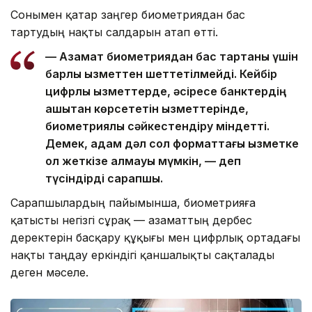
Сонымен қатар заңгер биометриядан бас
тартудың нақты салдарын атап өтті.
— Азамат биометриядан бас тартқаны үшін
барлық қызметтен шеттетілмейді. Кейбір
цифрлық қызметтерде, әсіресе банктердің
қашықтан көрсететін қызметтерінде,
биометриялық сәйкестендіру міндетті.
Демек, адам дәл сол форматтағы қызметке
қол жеткізе алмауы мүмкін, — деп
түсіндірді сарапшы.
Сарапшылардың пайымынша, биометрияға
қатысты негізгі сұрақ — азаматтың дербес
деректерін басқару құқығы мен цифрлық ортадағы
нақты таңдау еркіндігі қаншалықты сақталады
деген мәселе.