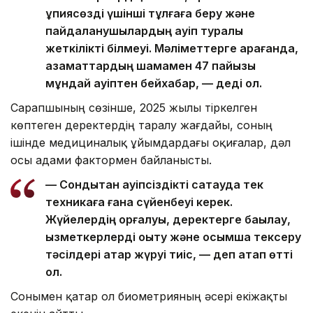
құпиясөзді үшінші тұлғаға беру және
пайдаланушылардың қауіп туралы
жеткілікті білмеуі. Мәліметтерге қарағанда,
азаматтардың шамамен 47 пайызы
мұндай қауіптен бейхабар, — деді ол.
Сарапшының сөзінше, 2025 жылы тіркелген
көптеген деректердің таралу жағдайы, соның
ішінде медициналық ұйымдардағы оқиғалар, дәл
осы адами фактормен байланысты.
— Сондықтан қауіпсіздікті сақтауда тек
техникаға ғана сүйенбеуі керек.
Жүйелердің қорғалуы, деректерге бақылау,
қызметкерлерді оқыту және қосымша тексеру
тәсілдері қатар жүруі тиіс, — деп атап өтті
ол.
Сонымен қатар ол биометрияның әсері екіжақты