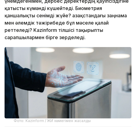
үнемдегенімен, дербес деректердің қауіпсіздігіне
қатысты күмәнді күшейтеді. Биометрия
қаншалықты сенімді жүйе? Қазақстандағы заңнама
мен әлемдік тәжірибеде бұл мәселе қалай
реттеледі? Kazinform тілшісі тақырыпты
сарапшылармен бірге зерделеді.
Фото: Kazinform / ЖИ көмегімен жасалды