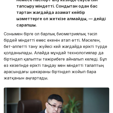
тапсыру міндетті. Сондықтан одан бас
тартқан жағдайда азамат кейбір
қызметтерге қол жеткізе алмайды, — дейді
сарапшы.
Сонымен бірге ол барлық биометриялық тәсіл
бірдей міндетті емес екенін атап өтті. Мәселен,
бет-әлпетті тану жүйесі кей жағдайда ерікті түрде
қолданылады. Алайда мұндай технологиялар да
біртіндеп қалыпты тәжірибеге айналып келеді. Бұл
өз кезегінде ерікті таңдау мен міндетті талаптың
арасындағы шекараны біртіндеп жойып бара
жатқанын аңғартады.