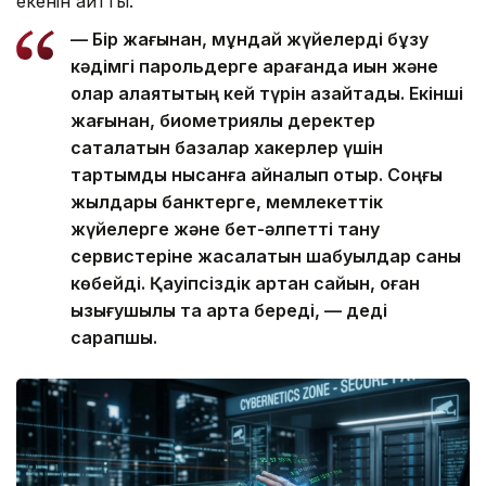
екенін айтты.
— Бір жағынан, мұндай жүйелерді бұзу
кәдімгі парольдерге қарағанда қиын және
олар алаяқтықтың кей түрін азайтады. Екінші
жағынан, биометриялық деректер
сақталатын базалар хакерлер үшін
тартымды нысанға айналып отыр. Соңғы
жылдары банктерге, мемлекеттік
жүйелерге және бет-әлпетті тану
сервистеріне жасалатын шабуылдар саны
көбейді. Қауіпсіздік артқан сайын, оған
қызығушылық та арта береді, — деді
сарапшы.