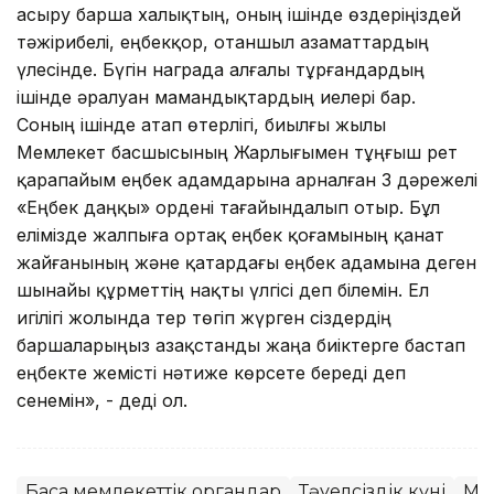
асыру барша халықтың, оның ішінде өздеріңіздей
тәжірибелі, еңбекқор, отаншыл азаматтардың
үлесінде. Бүгін награда алғалы тұрғандардың
ішінде әралуан мамандықтардың иелері бар.
Соның ішінде атап өтерлігі, биылғы жылы
Мемлекет басшысының Жарлығымен тұңғыш рет
қарапайым еңбек адамдарына арналған 3 дәрежелі
«Еңбек даңқы» ордені тағайындалып отыр. Бұл
елімізде жалпыға ортақ еңбек қоғамының қанат
жайғанының және қатардағы еңбек адамына деген
шынайы құрметтің нақты үлгісі деп білемін. Ел
игілігі жолында тер төгіп жүрген сіздердің
баршаларыңыз Қазақстанды жаңа биіктерге бастап
еңбекте жемісті нәтиже көрсете береді деп
сенемін», - деді ол.
Басқа мемлекеттік органдар
Тәуелсіздік күні
Ме