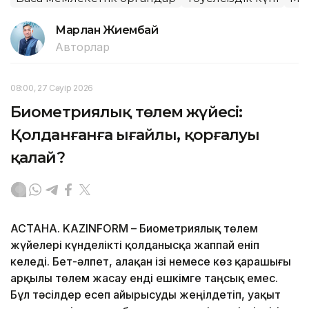
Марлан Жиембай
Авторлар
08:00, 27 Сәуір 2026
Биометриялық төлем жүйесі:
Қолданғанға ыңғайлы, қорғалуы
қалай?
АСТАНА. KAZINFORM – Биометриялық төлем
жүйелері күнделікті қолданысқа жаппай еніп
келеді. Бет-әлпет, алақан ізі немесе көз қарашығы
арқылы төлем жасау енді ешкімге таңсық емес.
Бұл тәсілдер есеп айырысуды жеңілдетіп, уақыт