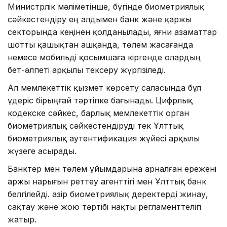
Министрлік мәліметінше, бүгінде биометриялық
сәйкестендіру ең алдымен банк және қаржы
секторында кеңінен қолданылады, яғни азаматтар
шотты қашықтан ашқанда, төлем жасағанда
немесе мобильді қосымшаға кіргенде олардың
бет-әлпеті арқылы тексеру жүргізіледі.
Ал мемлекеттік қызмет көрсету саласында бұл
үдеріс бірыңғай тәртіпке бағынады. Цифрлық
кодекске сәйкес, барлық мемлекеттік орган
биометриялық сәйкестендіруді тек Ұлттық
биометриялық аутентификация жүйесі арқылы
жүзеге асырады.
Банктер мен төлем ұйымдарына арналған ережені
Қаржы нарығын реттеу агенттігі мен Ұлттық банк
белгілейді. Қазір биометриялық деректерді жинау,
сақтау және жою тәртібі нақты регламенттеліп
жатыр.