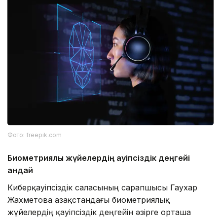
Фото: freepik.com
Биометриялық жүйелердің қауіпсіздік деңгейі
қандай
Киберқауіпсіздік саласының сарапшысы Гаухар
Жахметова Қазақстандағы биометриялық
жүйелердің қауіпсіздік деңгейін әзірге орташа