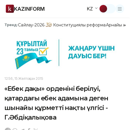
KAZINFORM
KZ
Сайлау-2026
Конституциялық реформа
Арнайы жо
Тренд:
12:56, 15 Желтоқсан 2015
«Еңбек даңқы» орденінің берілуі,
қатардағы еңбек адамына деген
шынайы құрметтің нақты үлгісі -
Г.Әбдіқалықова