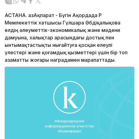
АСТАНА. ҚазАқпарат - Бүгін Ақордада ҚР
Мемлекеттік хатшысы Гүлшара Әбдіқалықова
елдің әлеуметтік-экономикалық және мәдени
дамуына, халықтар арасындағы достық пен
ынтымақтастықты нығайтуға қосқан елеулі
үлестері және қоғамдық қызметтері үшін бір топ
азаматты жоғары наградамен марапаттады.