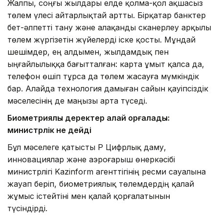
Жалпы, соңғы жылдары елде қолма-қол ақшасыз
төлем үлесі айтарлықтай артты. Бірқатар банктер
бет-әлпетті тану және алақанды сканерлеу арқылы
төлем жүргізетін жүйелерді іске қосты. Мұндай
шешімдер, ең алдымен, жылдамдық пен
ыңғайлылыққа бағытталған: карта ұмыт қалса да,
телефон өшіп тұрса да төлем жасауға мүмкіндік
бар. Алайда технология дамыған сайын қауіпсіздік
мәселесінің де маңызы арта түседі.
Биометриялық деректер қалай қорғалады:
министрлік не дейді
Бұл мәселеге қатысты ҚР Цифрлық даму,
инновациялар және аэроғарыш өнеркәсібі
министрлігі Kazinform агенттігінің ресми сауалына
жауап беріп, биометриялық төлемдердің қалай
жұмыс істейтіні мен қалай қорғалатынын
түсіндірді.