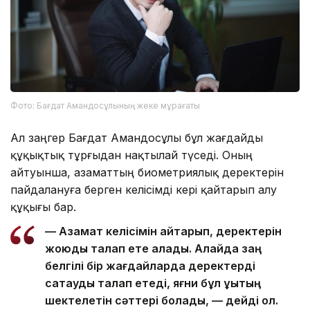
Фото: Бағдат Амандосұлының жеке мұрағаты
Ал заңгер Бағдат Амандосұлы бұл жағдайды
құқықтық тұрғыдан нақтылай түседі. Оның
айтуынша, азаматтың биометриялық деректерін
пайдалануға берген келісімді кері қайтарып алу
құқығы бар.
— Азамат келісімін қайтарып, деректерін
жоюды талап ете алады. Алайда заң
белгілі бір жағдайларда деректерді
сақтауды талап етеді, яғни бұл құқықтың
шектелетін сәттері болады, — дейді ол.