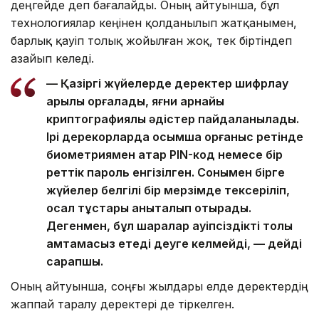
деңгейде деп бағалайды. Оның айтуынша, бұл
технологиялар кеңінен қолданылып жатқанымен,
барлық қауіп толық жойылған жоқ, тек біртіндеп
азайып келеді.
— Қазіргі жүйелерде деректер шифрлау
арқылы қорғалады, яғни арнайы
криптографиялық әдістер пайдаланылады.
Ірі дерекқорларда қосымша қорғаныс ретінде
биометриямен қатар PIN-код немесе бір
реттік пароль енгізілген. Сонымен бірге
жүйелер белгілі бір мерзімде тексеріліп,
осал тұстары анықталып отырады.
Дегенмен, бұл шаралар қауіпсіздікті толық
қамтамасыз етеді деуге келмейді, — дейді
сарапшы.
Оның айтуынша, соңғы жылдары елде деректердің
жаппай таралу деректері де тіркелген.