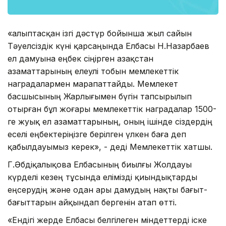
«Қалыптасқан ізгі дәстүр бойынша жыл сайын
Тәуелсіздік күні қарсаңында Елбасы Н.Назарбаев
ел дамуына еңбек сіңірген Қазақстан
азаматтарының елеулі тобын мемлекеттік
наградалармен марапаттайды. Мемлекет
басшысының Жарлығымен бүгін тапсырылып
отырған бұл жоғары мемлекеттік наградалар 1500-
ге жуық ел азаматтарының, оның ішінде сіздердің
еселі еңбектеріңізге берілген үлкен баға деп
қабылдауымыз керек», - деді Мемлекеттік хатшы.
Г.Әбдіқалықова Елбасының биылғы Жолдауы
күрделі кезең тұсында елімізді қиындықтарды
еңсерудің және одан ары дамудың нақты бағыт-
бағыттарын айқындап бергенін атап өтті.
«Ендігі жерде Елбасы белгілеген міндеттерді іске