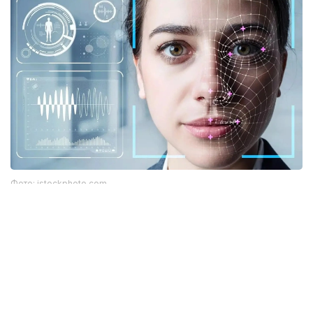
Фото: istockphoto.com
Әлемдік тәжірибе: технология бар, бірақ бәрі
бірдей сене бермейді
Биометриялық технологияларға қатысты
алаңдаушылық бекер емес. Әлемдік тәжірибе бұл
жүйелердің кей жағдайда қателік жіберіп, даулы
жағдайларға себеп болғанын көрсетіп отыр.