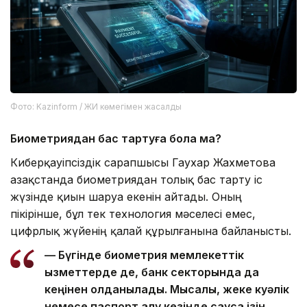
Фото: Kazinform / ЖИ көмегімен жасалды
Биометриядан бас тартуға бола ма?
Киберқауіпсіздік сарапшысы Гаухар Жахметова
Қазақстанда биометриядан толық бас тарту іс
жүзінде қиын шаруа екенін айтады. Оның
пікірінше, бұл тек технология мәселесі емес,
цифрлық жүйенің қалай құрылғанына байланысты.
— Бүгінде биометрия мемлекеттік
қызметтерде де, банк секторында да
кеңінен қолданылады. Мысалы, жеке куәлік
немесе паспорт алу кезінде саусақ ізін