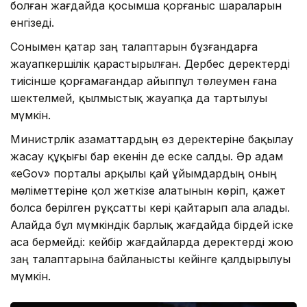
болған жағдайда қосымша қорғаныс шараларын
енгізеді.
Сонымен қатар заң талаптарын бұзғандарға
жауапкершілік қарастырылған. Дербес деректерді
тиісінше қорғамағандар айыппұл төлеумен ғана
шектелмей, қылмыстық жауапқа да тартылуы
мүмкін.
Министрлік азаматтардың өз деректеріне бақылау
жасау құқығы бар екенін де еске салды. Әр адам
«eGov» порталы арқылы қай ұйымдардың оның
мәліметтеріне қол жеткізе алатынын көріп, қажет
болса берілген рұқсатты кері қайтарып ала алады.
Алайда бұл мүмкіндік барлық жағдайда бірдей іске
аса бермейді: кейбір жағдайларда деректерді жою
заң талаптарына байланысты кейінге қалдырылуы
мүмкін.