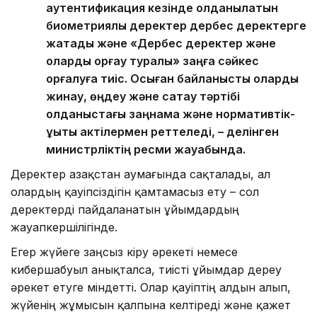
аутентификация кезінде қолданылатын
биометриялық деректер дербес деректерге
жатады және «Дербес деректер және
оларды қорғау туралы» заңға сәйкес
қорғалуға тиіс. Осыған байланысты оларды
жинау, өңдеу және сақтау тәртібі
қолданыстағы заңнама және нормативтік-
құқықтық актілермен реттеледі, – делінген
министрліктің ресми жауабында.
Деректер Қазақстан аумағында сақталады, ал
олардың қауіпсіздігін қамтамасыз ету – сол
деректерді пайдаланатын ұйымдардың
жауапкершілігінде.
Егер жүйеге заңсыз кіру әрекеті немесе
кибершабуыл анықталса, тиісті ұйымдар дереу
әрекет етуге міндетті. Олар қауіптің алдын алып,
жүйенің жұмысын қалпына келтіреді және қажет