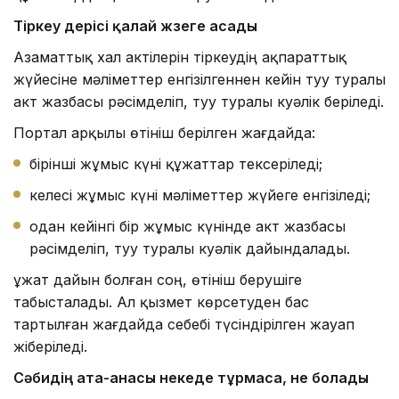
Тірке
у үдерісі қалай жүзеге асады
Азаматтық хал актілерін тіркеудің ақпараттық
жүйесіне мәліметтер енгізілгеннен кейін туу туралы
акт жазбасы рәсімделіп, туу туралы куәлік беріледі.
Портал арқылы өтініш берілген жағдайда:
бірінші жұмыс күні құжаттар тексеріледі;
келесі жұмыс күні мәліметтер жүйеге енгізіледі;
одан кейінгі бір жұмыс күнінде акт жазбасы
рәсімделіп, туу туралы куәлік дайындалады.
Құжат дайын болған соң, өтініш берушіге
табысталады. Ал қызмет көрсетуден бас
тартылған жағдайда себебі түсіндірілген жауап
жіберіледі.
Сәбидің
ата-анасы некеде тұрмаса
, не болады