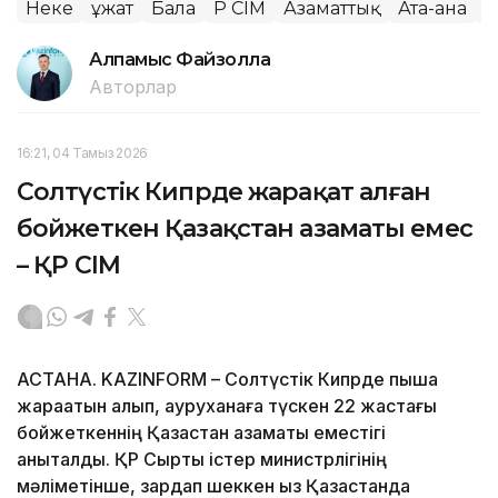
Неке
Құжат
Бала
ҚР СІМ
Азаматтық
Ата-ана
О
Алпамыс Файзолла
Авторлар
16:21, 04 Тамыз 2026
Солтүстік Кипрде жарақат алған
бойжеткен Қазақстан азаматы емес
– ҚР СІМ
АСТАНА. KAZINFORM – Солтүстік Кипрде пышақ
жарақатын алып, ауруханаға түскен 22 жастағы
бойжеткеннің Қазақстан азаматы еместігі
анықталды. ҚР Сыртқы істер министрлігінің
мәліметінше, зардап шеккен қыз Қазақстанда