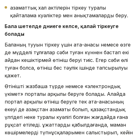
азаматтық хал актілерін тіркеу туралы
қайталама куәліктер мен анықтамаларды беру.
Бала шетелде дүниеге келсе
, қалай тіркеуге
болады
Баланың тууын тіркеу үшін ата-анасы немесе өзге
де мүдделі тұлғалар сәби туған күннен бастап екі
айдан кешіктірмей өтініш беруі тиіс. Егер сәби өлі
туған болса, өтініш бес тәулік ішінде тапсырылуы
қажет.
Өтінішті жазбаша түрде немесе «электрондық
үкімет» порталы арқылы беруге болады. Алайда
портал арқылы өтініш беруге тек ата-анасының
екеуі де Қазақстан азаматы болып, қазақстандық
үлгідегі неке туралы куәлігі болған жағдайда ғана
рұқсат етіледі. Құжаттарды қабылдағанда, маман
көшірмелерді түпнұсқаларымен салыстырып, кейін