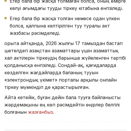
Егер бала бір жасқа толмаған болса, оның өмірге
келуі ағымдағы тууды тіркеу кітабына енгізіледі.
Егер бала бір жасқа толған немесе одан үлкен
болса, қалпына келтірілген туу туралы акт
жазбасы рәсімделеді.
Қорыта айтқанда, 2026 жылғы 17 тамыздан бастап
шетелдегі Қазақстан азаматтары үшін азаматтық
хал актілерін тіркеудің барынша жүйеленген тәртібі
қолданысқа енгізіледі. Сондай-ақ, қағидаларда
көзделген жағдайларда баланың тууын
«электрондық үкімет» порталы арқылы онлайн
тіркеу мүмкіндігі де қарастырылған.
Айта кетейік, бұған дейін бала тууға байланысты
жәрдемақыны ең көп рәсімдейтін өңірлер белгілі
болғанын
жазғанбыз
.