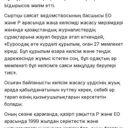
Ыдырысов мәлім етті.
Сыртқы саясат ведомствосының басшысы ЕО
және ҚР арасында жаңа келісімді жасасу мерзімдері
жөнінде қазақстандық журналистердің
сұрақтарына жауап беруде атап өткендей,
«Еуроодақ өте күрделі құрылым, оған 27 мемлекет
кіреді. Бұл құрылым өзара келісім және теңдік
дәрежесінде жұмыс істеген соң, бұл одақтың әр
мемлекеті бұл келісімге саяси мақұлдау берулері
тиіс».
Осыған байланысты келісім жасасу үрдісінің жуық
арада қабылданатынын күтпеу керек, себебі әр
тарап өзінің қызығушылықтарын көрсететін
болады.
Оның сөзіне қарағанда, қазіргі уақытта ҚР және ЕО
арасында 1999 жылдан серіктестік және