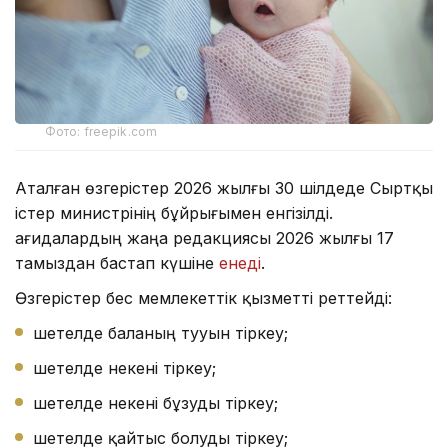
Фото: freepik.com
Аталған өзгерістер 2026 жылғы 30 шілдеде Сыртқы
істер министрінің бұйрығымен енгізілді.
Қағидалардың жаңа редакциясы 2026 жылғы 17
тамыздан бастап күшіне
енеді
.
Өзгерістер бес мемлекеттік қызметті реттейді:
шетелде баланың тууын тіркеу;
шетелде некені тіркеу;
шетелде некені бұзуды тіркеу;
шетелде қайтыс болуды тіркеу;