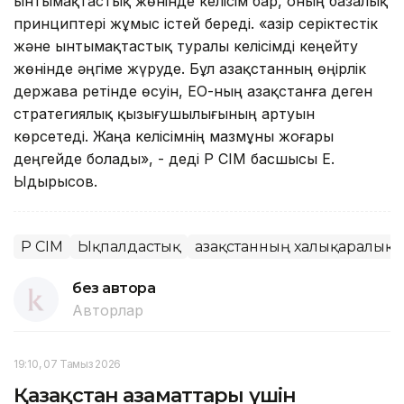
ынтымақтастық жөнінде келісім бар, оның базалық
принциптері жұмыс істей береді. «Қазір серіктестік
және ынтымақтастық туралы келісімді кеңейту
жөнінде әңгіме жүруде. Бұл Қазақстанның өңірлік
держава ретінде өсуін, ЕО-ның Қазақстанға деген
стратегиялық қызығушылығының артуын
көрсетеді. Жаңа келісімнің мазмұны жоғары
деңгейде болады», - деді ҚР СІМ басшысы Е.
Ыдырысов.
ҚР СІМ
Ықпалдастық
Қазақстанның халықаралық қ
без автора
Авторлар
19:10, 07 Тамыз 2026
Қазақстан азаматтары үшін