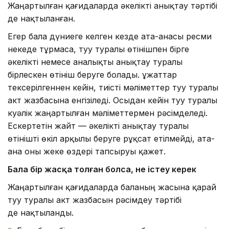
Жаңартылған қағидаларда әкелікті анықтау тәртібі
де нақтыланған.
Егер бала дүниеге келген кезде ата-анасы ресми
некеде тұрмаса, туу туралы өтінішпен бірге
әкелікті немесе аналықты анықтау туралы
бірлескен өтініш беруге болады. Құжаттар
тексерілгеннен кейін, тиісті мәліметтер туу туралы
акт жазбасына енгізіледі. Осыдан кейін туу туралы
куәлік жаңартылған мәліметтермен рәсімделеді.
Ескертетін жайт — әкелікті анықтау туралы
өтінішті өкіл арқылы беруге рұқсат етілмейді, ата-
ана оны жеке өздері тапсыруы қажет.
Бала бір жасқа толған болса
, не істеу керек
Жаңартылған қағидаларда баланың жасына қарай
туу туралы акт жазбасын рәсімдеу тәртібі
де нақтыланды.