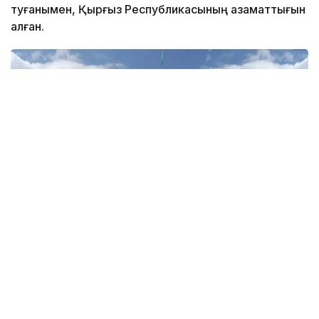
туғанымен, Қырғыз Республикасының азаматтығын
алған.
Фото: СІМ
– Қазақстан Республикасы Сыртқы істер
министрлігі Солтүстік Кипрде болған
оқиғада зардап шеккен азаматқа қатысты