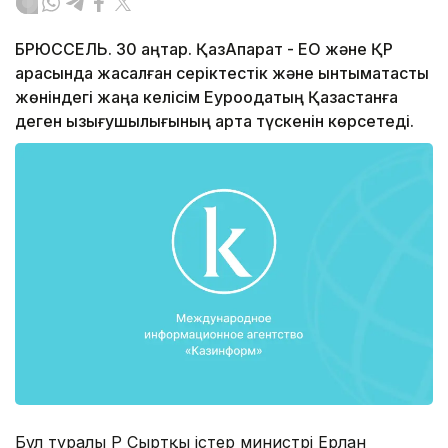
БРЮССЕЛЬ. 30 қаңтар. ҚазАқпарат - ЕО және ҚР
арасында жасалған серіктестік және ынтымақтастық
жөніндегі жаңа келісім Еуроодақтың Қазақстанға
деген қызығушылығының арта түскенін көрсетеді.
Бұл туралы ҚР Сыртқы істер министрі Ерлан