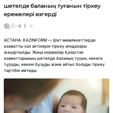
шетелде баланың туғанын тіркеу
ережелері өзгерді
АСТАНА. KAZINFORM — Шет мемлекеттерде
азаматтық хал актілерін тіркеу қағидалары
жаңартылды. Жаңа нормалар Қазақстан
азаматтарының шетелде баланың тууын, некеге
тұруды, некені бұзуды және қайтыс болуды тіркеу
тәртібін қамтиды.