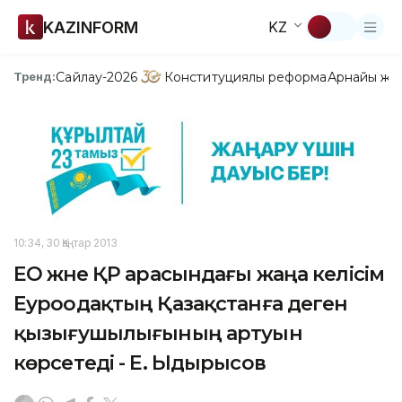
KAZINFORM
KZ
Сайлау-2026
Конституциялық реформа
Арнайы жо
Тренд:
10:34, 30 Қаңтар 2013
ЕО және ҚР арасындағы жаңа келісім
Еуроодақтың Қазақстанға деген
қызығушылығының артуын
көрсетеді - Е. Ыдырысов