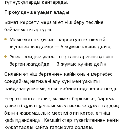
түпнұсқаларды қайтарады.
Тіркеу қанша уақыт алады
Қызмет көрсету мерзімі өтініш беру тәсіліне
байланысты әртүрлі:
Мемлекеттік қызмет көрсетушіге тікелей
жүгінген жағдайда — 5 жұмыс күніне дейін;
Электрондық үкімет порталы арқылы өтініш
берген жағдайда — 3 жұмыс күніне дейін.
Онлайн өтініш бергеннен кейін оның мәртебесі,
сондай-ақ нәтижені алу күні мен уақыты
пайдаланушының жеке кабинетінде көрсетіледі.
Егер өтініште толық мәлімет берілмесе, барлық
қажетті құжат ұсынылмаса немесе құжаттардың
бірінің жарамдылық мерзімі өтіп кетсе, өтініш
қабылданбайды. Кемшіліктер түзетілгеннен кейін
құжаттарды қайта тапсыруға болады.