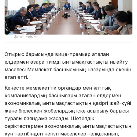
Фото: Үкімет
Отырыс барысында вице-премьер аталған
елдермен өзара тиімді ынтымақтастықты нығайту
мәселесі Мемлекет басшысының назарында екенін
атап өтті.
Кеңесте мемлекеттік органдар мен ұлттық
компаниялардың басшылары аталған елдермен
экономикалық ынтымақтастықтың қазіргі жай-күйі
және бірлескен жобалардың іске асырылу барысы
туралы баяндама жасады. Шетелдік
серіктестермен экономикалық ынтымақтастықтың
күн тәртібіндегі негізгі мәселелер талқыланып,