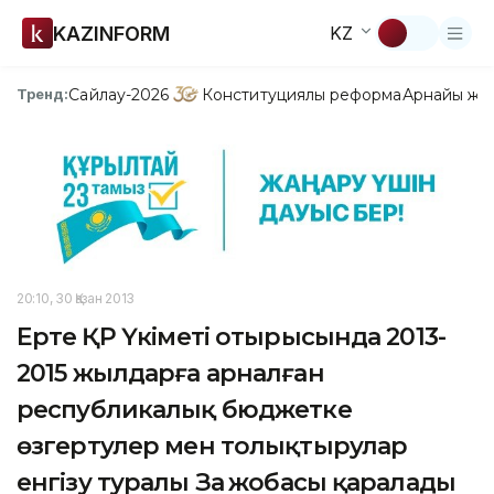
KAZINFORM
KZ
Сайлау-2026
Конституциялық реформа
Арнайы жо
Тренд:
20:10, 30 Қазан 2013
Ертең ҚР Үкіметі отырысында 2013-
2015 жылдарға арналған
республикалық бюджетке
өзгертулер мен толықтырулар
енгізу туралы Заң жобасы қаралады