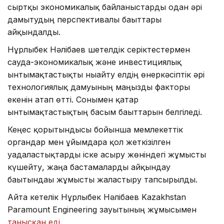
сыртқы экономикалық байланыстарды одан әрі
дамытудың перспективалы бағыттары
айқындалды.
Нұрлыбек Нәлібаев шетелдік серіктестермен
сауда-экономикалық және инвестициялық
ынтымақтастықты нығайту елдің өнеркәсіптік әрі
технологиялық дамуының маңызды факторы
екенін атап өтті. Сонымен қатар
ынтымақтастықтың басым бағыттарын белгіледі.
Кеңес қорытындысы бойынша мемлекеттік
органдар мен ұйымдарға қол жеткізілген
уағдаластықтарды іске асыру жөніндегі жұмысты
күшейту, жаңа бастамаларды айқындау
бағытындағы жұмысты жалғастыру тапсырылды.
Айта кетелік Нұрлыбек Нәлібаев Kazakhstan
Paramount Engineering зауытының жұмысымен
танысқан еді
.