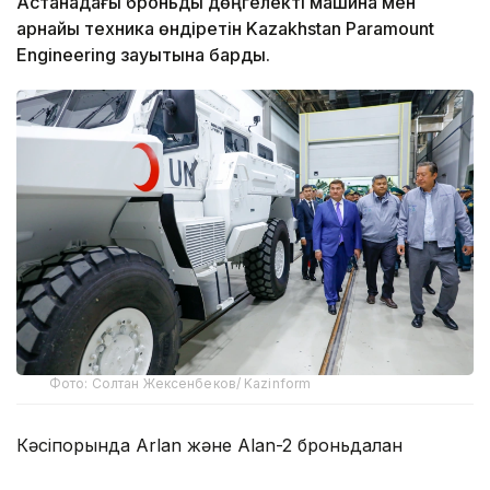
Астанадағы броньды дөңгелекті машина мен
арнайы техника өндіретін Kazakhstan Paramount
Engineering зауытына барды.
Фото: Солтан Жексенбеков/ Kazinform
Кәсіпорында Arlan және Alan-2 броньдалған
дөңгелекті машиналары, Barys жауынгерлік