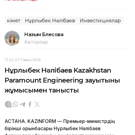
Үкімет
Нұрлыбек Нәлібаев
Инвестициялар
Назым Бөлесова
Авторлар
17:02, 07 Тамыз 2026
Нұрлыбек Нәлібаев Kazakhstan
Paramount Engineering зауытының
жұмысымен танысты
АСТАНА. KAZINFORM — Премьер-министрдің
бірінші орынбасары Нұрлыбек Нәлібаев