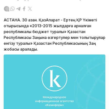
АСТАНА. 30 қазан. ҚазАқпарат - Ертең ҚР Үкіметі
отырысында «2013-2015 жылдарға арналған
республикалық бюджет туралы» Қазақстан
Республикасы Заңына өзгертулер мен толықтырулар
енгізу туралы» Қазақстан Республикасының Заң
жобасы қаралады.