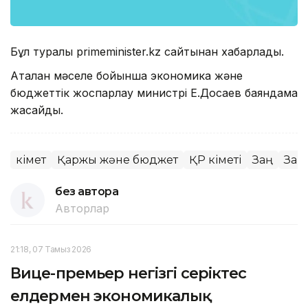
Бұл туралы primeminister.kz сайтынан хабарлады.
Аталған мәселе бойынша экономика және
бюджеттік жоспарлау министрі Е.Досаев баяндама
жасайды.
Үкімет
Қаржы және бюджет
ҚР Үкіметі
Заң
Заң
без автора
Авторлар
21:18, 07 Тамыз 2026
Вице-премьер негізгі серіктес
елдермен экономикалық