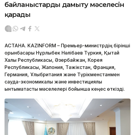
байланыстарды дамыту мәселесін
қарады
АСТАНА. KAZINFORM – Премьер-министрдің бірінші
орынбасары Нұрлыбек Нәлібаев Түркия, Қытай
Халық Республикасы, Әзербайжан, Корея
Республикасы, Жапония, Тәжікстан, Франция,
Германия, Ұлыбритания және Түрікменстанмен
сауда-экономикалық және инвестициялық
ынтымақтастық мәселелері бойынша кеңес өткізді.