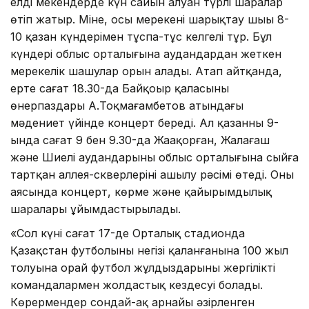
елді мекендерде күн сайын алуан түрлі шаралар
өтіп жатыр. Міне, осы мерекенің шарықтау шыңы 8-
10 қазан күндерімен тұспа-тұс келгелі тұр. Бұл
күндері облыс орталығына аудандардан жеткен
мерекелік шашулар орын алады. Атап айтқанда,
ертең сағат 18.30-да Байқоңыр қаласының
өнерпаздары А.Тоқмағамбетов атындағы
мәдениет үйінде концерт береді. Ал қазанның 9-
ында сағат 9 бен 9.30-да Жаңақорған, Жалағаш
және Шиелі аудандарының облыс орталығына сыйға
тартқан аллея-скверлерінің ашылу рәсімі өтеді. Оның
аясында концерт, көрме және қайырымдылық
шаралары ұйымдастырылады.
«Сол күні сағат 17-де Орталық стадионда
Қазақстан футболының негізі қаланғанына 100 жыл
толуына орай футбол жұлдыздарының жергілікті
командалармен жолдастық кездесуі болады.
Көрермендер сондай-ақ арнайы әзірленген