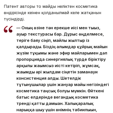
Патент авторы тоң майдың неліктен косметика
өндірісінде кеңінен қолданылмай келе жатқанын
түсіндірді.
— Оның өзіне тән ерекше иісі мен тығыз,
ауыр текстурасы бар. Дұрыс өңделмесе,
теріге баяу сіңіп, майлы жылтыр із
қалдырады. Біздің ғалымдар құйрық майын
жүзім тұқымы және эфир майларымен дәл
пропорцияда синергиялық түрде біріктіру
арқылы жағымсыз иісті кетіріп, жұмсақ,
жағымды әрі жылдам сіңетін заманауи
консистенция алды. Шетелдік
тұтынушылар үшін жануар майы негізіндегі
косметика таңсық болуы мүмкін. Өйткені
батыс елдерінде вегандық косметика
тренді қатты дамыған. Халықаралық
нарыққа шығу үшін өнімнің табиғилығын,