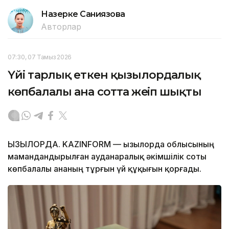
Назерке Саниязова
Авторлар
07:30, 07 Тамыз 2026
Үйі тарлық еткен қызылордалық
көпбалалы ана сотта жеңіп шықты
ҚЫЗЫЛОРДА. KAZINFORM — Қызылорда облысының
мамандандырылған ауданаралық әкімшілік соты
көпбалалы ананың тұрғын үй құқығын қорғады.