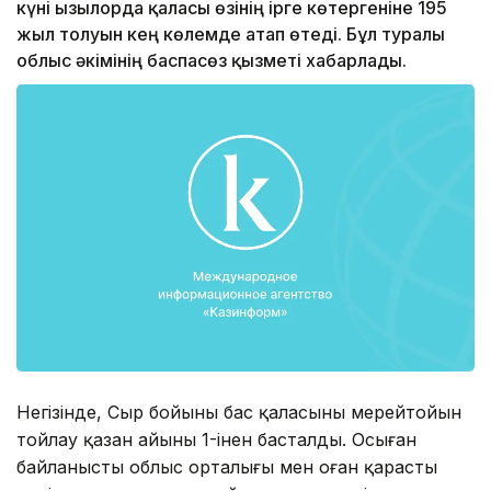
күні Қызылорда қаласы өзінің ірге көтергеніне 195
жыл толуын кең көлемде атап өтеді. Бұл туралы
облыс әкімінің баспасөз қызметі хабарлады.
Негізінде, Сыр бойының бас қаласының мерейтойын
тойлау қазан айының 1-інен басталды. Осыған
байланысты облыс орталығы мен оған қарасты