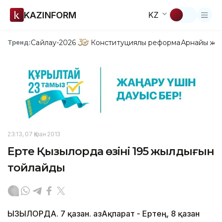
KAZINFORM
KZ
Сайлау-2026
Конституциялық реформа
Арнайы жо
Тренд:
23:13, 07 Қазан 2013
Ертең Қызылорда өзінің 195 жылдығын
тойлайды
ҚЫЗЫЛОРДА. 7 қазан. ҚазАқпарат - Ертең, 8 қазан