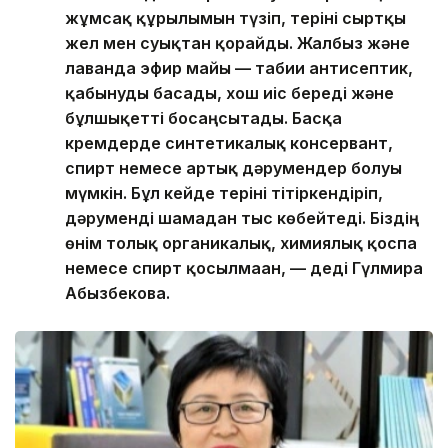
жұмсақ құрылымын түзіп, теріні сыртқы
жел мен суықтан қорғайды. Жалбыз және
лаванда эфир майы — табиғи антисептик,
қабынуды басады, хош иіс береді және
бұлшықетті босаңсытады. Басқа
кремдерде синтетикалық консервант,
спирт немесе артық дәрумендер болуы
мүмкін. Бұл кейде теріні тітіркендіріп,
дәруменді шамадан тыс көбейтеді. Біздің
өнім толық органикалық, химиялық қоспа
немесе спирт қосылмаған, — деді Гүлмира
Абызбекова.