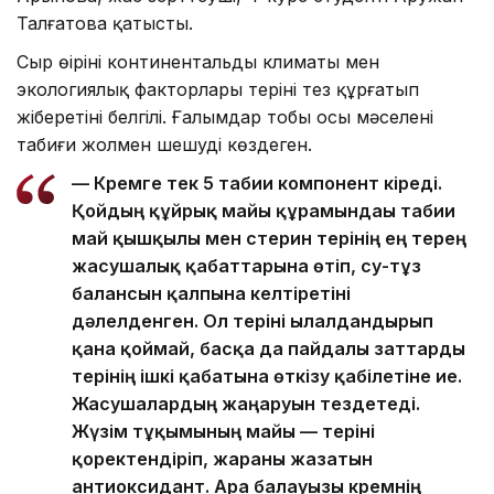
Талғатова қатысты.
Сыр өңірінің континентальды климаты мен
экологиялық факторлары теріні тез құрғатып
жіберетіні белгілі. Ғалымдар тобы осы мәселені
табиғи жолмен шешуді көздеген.
— Кремге тек 5 табиғи компонент кіреді.
Қойдың құйрық майы құрамындағы табиғи
май қышқылы мен стерин терінің ең терең
жасушалық қабаттарына өтіп, су-тұз
балансын қалпына келтіретіні
дәлелденген. Ол теріні ылғалдандырып
қана қоймай, басқа да пайдалы заттарды
терінің ішкі қабатына өткізу қабілетіне ие.
Жасушалардың жаңаруын тездетеді.
Жүзім тұқымының майы — теріні
қоректендіріп, жараны жазатын
антиоксидант. Ара балауызы кремнің