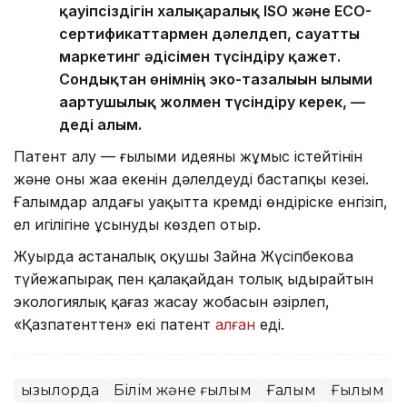
қауіпсіздігін халықаралық ISO және ECO-
сертификаттармен дәлелдеп, сауатты
маркетинг әдісімен түсіндіру қажет.
Сондықтан өнімнің эко-тазалығын ғылыми
ағартушылық жолмен түсіндіру керек, —
деді ғалым.
Патент алу — ғылыми идеяның жұмыс істейтінін
және оның жаңа екенін дәлелдеудің бастапқы кезеңі.
Ғалымдар алдағы уақытта кремді өндіріске енгізіп,
ел игілігіне ұсынуды көздеп отыр.
Жуырда астаналық оқушы Зайна Жүсіпбекова
түйежапырақ пен қалақайдан толық ыдырайтын
экологиялық қағаз жасау жобасын әзірлеп,
«Қазпатенттен» екі патент
алған
еді.
Қызылорда
Білім және ғылым
Ғалым
Ғылым