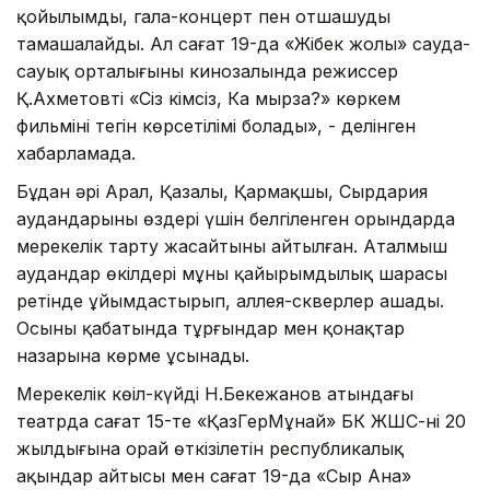
қойылымды, гала-концерт пен отшашуды
тамашалайды. Ал сағат 19-да «Жібек жолы» сауда-
сауық орталығының кинозалында режиссер
Қ.Ахметовтің «Сіз кімсіз, Ка мырза?» көркем
фильмінің тегін көрсетілімі болады», - делінген
хабарламада.
Бұдан әрі Арал, Қазалы, Қармақшы, Сырдария
аудандарының өздері үшін белгіленген орындарда
мерекелік тарту жасайтыны айтылған. Аталмыш
аудандар өкілдері мұны қайырымдылық шарасы
ретінде ұйымдастырып, аллея-скверлер ашады.
Осының қабатында тұрғындар мен қонақтар
назарына көрме ұсынады.
Мерекелік көңіл-күйді Н.Бекежанов атындағы
театрда сағат 15-те «ҚазГерМұнай» БК ЖШС-нің 20
жылдығына орай өткізілетін республикалық
ақындар айтысы мен сағат 19-да «Сыр Ана»