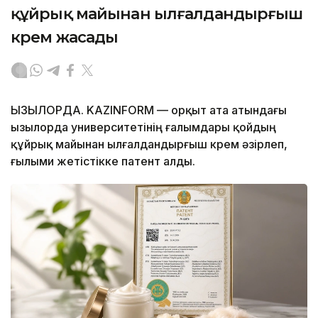
құйрық майынан ылғалдандырғыш
крем жасады
ҚЫЗЫЛОРДА. KAZINFORM — Қорқыт ата атындағы
Қызылорда университетінің ғалымдары қойдың
құйрық майынан ылғалдандырғыш крем әзірлеп,
ғылыми жетістікке патент алды.