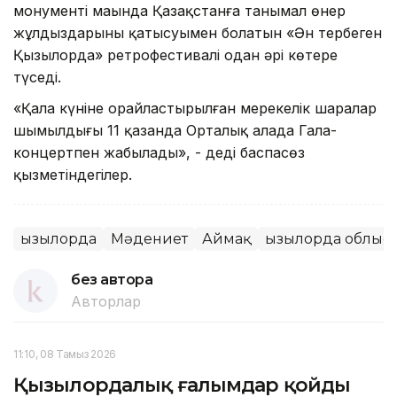
монументі маңында Қазақстанға танымал өнер
жұлдыздарының қатысуымен болатын «Ән тербеген
Қызылорда» ретрофестивалі одан әрі көтере
түседі.
«Қала күніне орайластырылған мерекелік шаралар
шымылдығы 11 қазанда Орталық алаңда Гала-
концертпен жабылады», - деді баспасөз
қызметіндегілер.
Қызылорда
Мәдениет
Аймақ
Қызылорда облыс
без автора
Авторлар
11:10, 08 Тамыз 2026
Қызылордалық ғалымдар қойдың