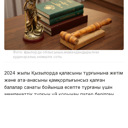
Фото: Қызылорда облысының мамандандырылған
ауданаралық әкімшілік соты
2024 жылы Қызылорда қаласының тұрғынына жетім
және ата-анасының қамқорлығынсыз қалған
балалар санаты бойынша есепте тұрғаны үшін
мемлекеттік тұрғын үй қорынан пәтер берілген.
— Талап қоюшы жалғызбасты ана ретінде
кәмелетке толмаған 4 баласымен бірге сол
үйге қоныстанған. Алайда, берілген тұрғын
үйдің нақты алаңы бес адамнан тұратын