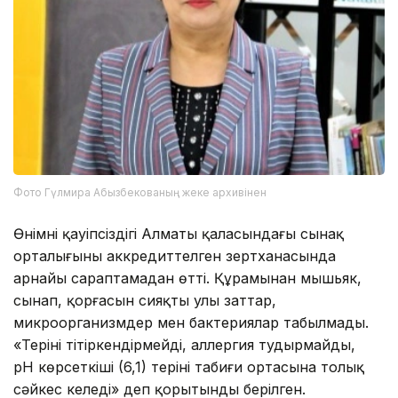
Фото Гүлмира Абызбекованың жеке архивінен
Өнімнің қауіпсіздігі Алматы қаласындағы сынақ
орталығының аккредиттелген зертханасында
арнайы сараптамадан өтті. Құрамынан мышьяк,
сынап, қорғасын сияқты улы заттар,
микроорганизмдер мен бактериялар табылмады.
«Теріні тітіркендірмейді, аллергия тудырмайды,
pH көрсеткіші (6,1) терінің табиғи ортасына толық
сәйкес келеді» деп қорытынды берілген.