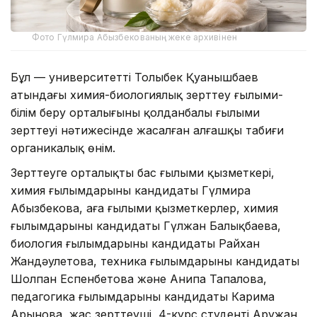
Фото Гүлмира Абызбекованың жеке архивінен
Бұл — университеттің Толыбек Қуанышбаев
атындағы химия-биологиялық зерттеу ғылыми-
білім беру орталығының қолданбалы ғылыми
зерттеуі нәтижесінде жасалған алғашқы табиғи
органикалық өнім.
Зерттеуге орталықтың бас ғылыми қызметкері,
химия ғылымдарының кандидаты Гүлмира
Абызбекова, аға ғылыми қызметкерлер, химия
ғылымдарының кандидаты Гүлжан Балықбаева,
биология ғылымдарының кандидаты Райхан
Жандәулетова, техника ғылымдарының кандидаты
Шолпан Еспенбетова және Анипа Тапалова,
педагогика ғылымдарының кандидаты Карима
Арынова, жас зерттеуші, 4-курс студенті Аружан