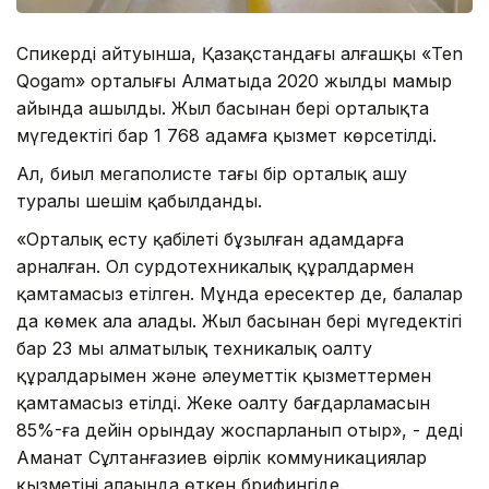
Спикердің айтуынша, Қазақстандағы алғашқы «Ten
Qogam» орталығы Алматыда 2020 жылдың мамыр
айында ашылды. Жыл басынан бері орталықта
мүгедектігі бар 1 768 адамға қызмет көрсетілді.
Ал, биыл мегаполисте тағы бір орталық ашу
туралы шешім қабылданды.
«Орталық есту қабілеті бұзылған адамдарға
арналған. Ол сурдотехникалық құралдармен
қамтамасыз етілген. Мұнда ересектер де, балалар
да көмек ала алады. Жыл басынан бері мүгедектігі
бар 23 мың алматылық техникалық оңалту
құралдарымен және әлеуметтік қызметтермен
қамтамасыз етілді. Жеке оңалту бағдарламасын
85%-ға дейін орындау жоспарланып отыр», - деді
Аманат Сұлтанғазиев өңірлік коммуникациялар
қызметінің алаңында өткен брифингіде.