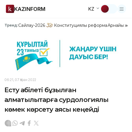
KAZINFORM
KZ
Сайлау-2026
Конституциялық реформа
Арнайы жо
Тренд:
06:21, 07 Қазан 2022
Есту қабілеті бұзылған
алматылықтарға сурдологиялық
көмек көрсету аясы кеңейді