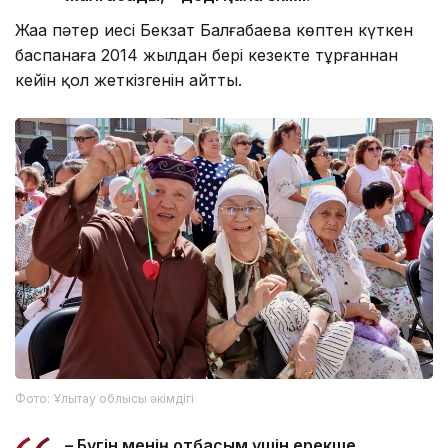
Жаңа пәтер иесі Бекзат Балғабаева көптен күткен
баспанаға 2014 жылдан бері кезекте тұрғаннан
кейін қол жеткізгенін айтты.
Фото: Ұлытау облысы әкімдігі
– Бүгін менің отбасым үшін ерекше