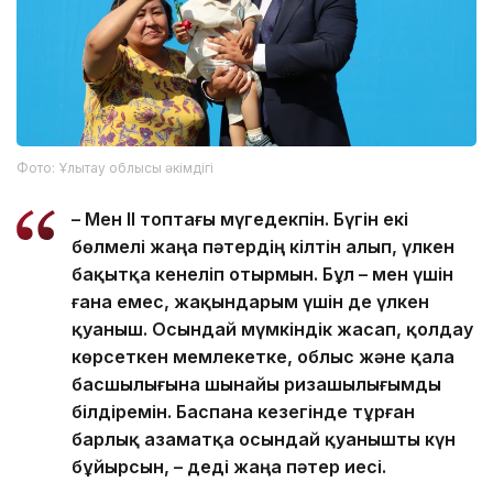
Фото: Ұлытау облысы әкімдігі
– Мен ІІ топтағы мүгедекпін. Бүгін екі
бөлмелі жаңа пәтердің кілтін алып, үлкен
бақытқа кенеліп отырмын. Бұл – мен үшін
ғана емес, жақындарым үшін де үлкен
қуаныш. Осындай мүмкіндік жасап, қолдау
көрсеткен мемлекетке, облыс және қала
басшылығына шынайы ризашылығымды
білдіремін. Баспана кезегінде тұрған
барлық азаматқа осындай қуанышты күн
бұйырсын, – деді жаңа пәтер иесі.