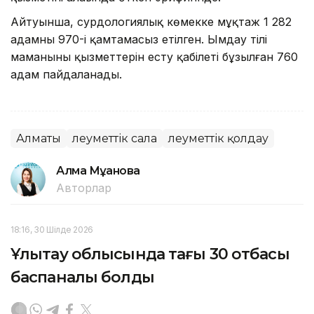
Айтуынша, сурдологиялық көмекке мұқтаж 1 282
адамның 970-і қамтамасыз етілген. Ымдау тілі
маманының қызметтерін есту қабілеті бұзылған 760
адам пайдаланады.
Алматы
Әлеуметтік сала
Әлеуметтік қолдау
Алма Мұқанова
Авторлар
18:16, 30 Шілде 2026
Ұлытау облысында тағы 30 отбасы
баспаналы болды