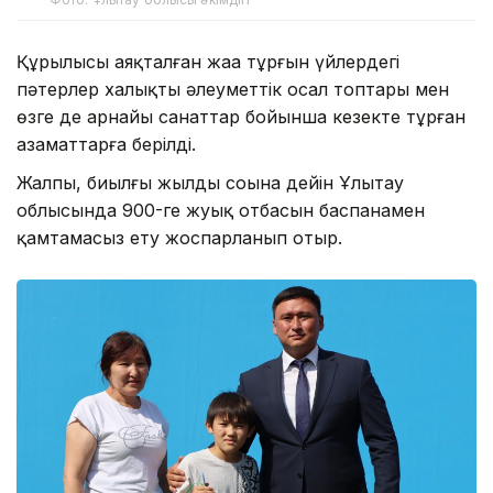
Құрылысы аяқталған жаңа тұрғын үйлердегі
пәтерлер халықтың әлеуметтік осал топтары мен
өзге де арнайы санаттар бойынша кезекте тұрған
азаматтарға берілді.
Жалпы, биылғы жылдың соңына дейін Ұлытау
облысында 900-ге жуық отбасын баспанамен
қамтамасыз ету жоспарланып отыр.