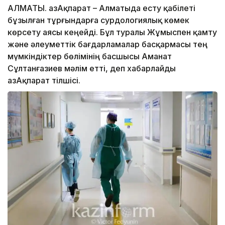
АЛМАТЫ. ҚазАқпарат – Алматыда есту қабілеті
бұзылған тұрғындарға сурдологиялық көмек
көрсету аясы кеңейді. Бұл туралы Жұмыспен қамту
және әлеуметтік бағдарламалар басқармасы тең
мүмкіндіктер бөлімінің басшысы Аманат
Сұлтанғазиев мәлім етті, деп хабарлайды
ҚазАқпарат тілшісі.