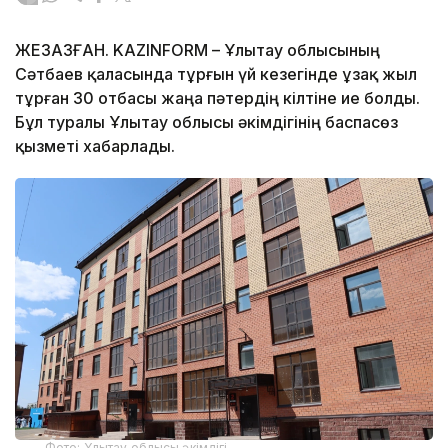
ЖЕЗҚАЗҒАН. KAZINFORM – Ұлытау облысының
Сәтбаев қаласында тұрғын үй кезегінде ұзақ жыл
тұрған 30 отбасы жаңа пәтердің кілтіне ие болды.
Бұл туралы Ұлытау облысы әкімдігінің баспасөз
қызметі хабарлады.
Фото: Ұлытау облысы әкімдігі