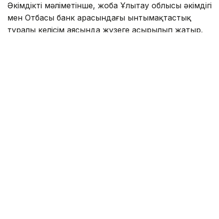
Әкімдіктің мәліметінше, жоба Ұлытау облысы әкімдігі
мен Отбасы банк арасындағы ынтымақтастық
туралы келісім аясында жүзеге асырылып жатыр.
Фото: Ұлытау облысы әкімдігі
Айта кетейік, облыс құрылғаннан бері өңірде 400