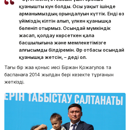
қуанышты күн болды. Осы уақыт ішінде
арманымыздың орындалуын күттік. Енді өз
үйіміздің кілтін алып, үлкен қуанышқа
бөленіп отырмыз. Осындай мүмкіндік
жасап, қолдау көрсеткен қала
басшылығына және мемлекетімізге
алғысымды білдіремін. Әр отбасы осындай
қуанышқа жетсін, – деді ол.
Тағы бір жаңа қоныс иесі Біржан Қожагулов та
баспанаға 2014 жылдан бері кезекте тұрғанын
жеткізді.