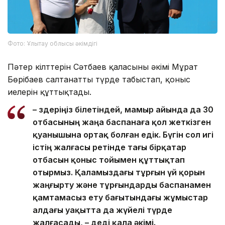
Фото: Ұлытау облысы әкімдігі
Пәтер кілттерін Сәтбаев қаласының әкімі Мұрат
Бөрібаев салтанатты түрде табыстап, қоныс
иелерін құттықтады.
– Өздеріңіз білетіндей, мамыр айында да 30
отбасының жаңа баспанаға қол жеткізген
қуанышына ортақ болған едік. Бүгін сол игі
істің жалғасы ретінде тағы бірқатар
отбасын қоныс тойымен құттықтап
отырмыз. Қаламыздағы тұрғын үй қорын
жаңғырту және тұрғындарды баспанамен
қамтамасыз ету бағытындағы жұмыстар
алдағы уақытта да жүйелі түрде
жалғасады, – деді қала әкімі.