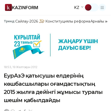
KAZINFORM
KZ
Сайлау-2026
Конституциялық реформа
Арнайы жо
Тренд:
18:53, 19 Желтоқсан 2012
ЕурАзЭҚ қатысушы елдерінің
көшбасшылары Қоғамдастықтың
2015 жылға дейінгі жұмысы туралы
шешім қабылдайды