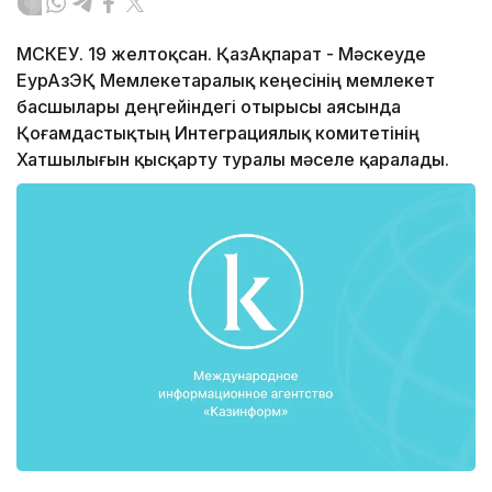
МӘСКЕУ. 19 желтоқсан. ҚазАқпарат - Мәскеуде
ЕурАзЭҚ Мемлекетаралық кеңесінің мемлекет
басшылары деңгейіндегі отырысы аясында
Қоғамдастықтың Интеграциялық комитетінің
Хатшылығын қысқарту туралы мәселе қаралады.