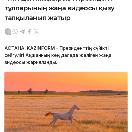
тұлпарының жаңа видеосы қызу
талқыланып жатыр
АСТАНА. KAZINFORM – Президенттің сүйікті
сәйгүлігі Ақжанның кең далада желіген жаңа
видеосы жарияланды.