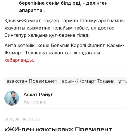
беретініне сенім білдірді, - делінген
ақпаратта..
Қасым-Жомарт Тоқаев Тарман Шанмугаратнамның
жауапты қызметіне толайым табыс, ал достас
Сингапур халқына құт-береке тіледі.
Айта кетейік, кеше Бельгия Королі Филипп Қасым-
Жомарт Тоқаевқа жауап хат жолдағаны
хабарланды
.
Қазақстан Президенті
Қасым-Жомарт Тоқаев
Құтты
Асхат Райқұл
Авторлар
21:36, 08 Тамыз 2026
«ЖИ-ден жақсырақ»: Президент