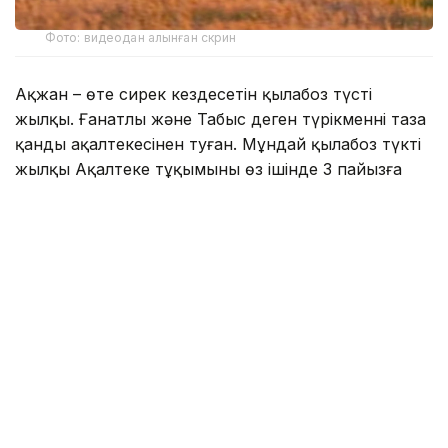
Фото: видеодан алынған скрин
Ақжан – өте сирек кездесетін қылаңбоз түсті
жылқы. Ғанатлы және Табыс деген түрікменнің таза
қанды ақалтекесінен туған. Мұндай қылаңбоз түкті
жылқы Ақалтеке тұқымының өз ішінде 3 пайызға
жетпейді.
Сол себепті әлемде де,
әлеуметтік желіде
де
Ақжанның даңқы кең тарады.
Дала төсіндегі видеоны 2 миллионнан астам
оқырманы бар танымал блогер Дастан
Мұхаметрахым парақшасында
жариялады.
– Жасанды интеллектіден жақсырақ. Себебі
бұл шынайы, – деп жазылған бейнекадрда.
Түсірілім жұмыстары Астана қаласының маңында