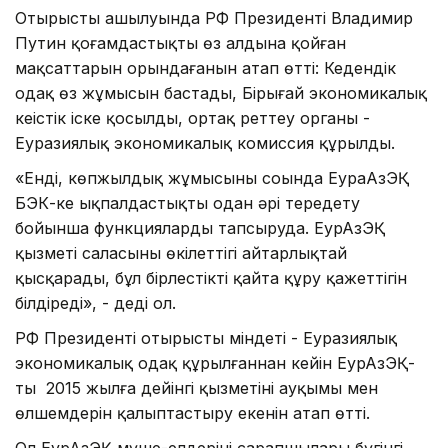
Отырыстың ашылуында РФ Президенті Владимир
Путин қоғамдастықтың өз алдына қойған
мақсаттарын орындағанын атап өтті: Кедендік
одақ өз жұмысын бастады, Бірыңғай экономикалық
кеңістік іске қосылды, ортақ реттеу органы -
Еуразиялық экономикалық комиссия құрылды.
«Енді, көпжылдық жұмысының соңында ЕураАзЭҚ
БЭК-ке ықпалдастықты одан әрі тереңдету
бойынша функцияларды тапсыруда. ЕурАзЭҚ
қызметі саласының өкілеттігі айтарлықтай
қысқарады, бұл бірлестікті қайта құру қажеттігін
білдіреді», - деді ол.
РФ Президенті отырыстың міндеті - Еуразиялық
экономикалық одақ құрылғаннан кейін ЕурАзЭҚ-
тың 2015 жылға дейінгі қызметінің ауқымы мен
өлшемдерін қалыптастыру екенін атап өтті.
Ол ЕурАзЭҚ мүше-елдерінің сарапшылары бүгінгі