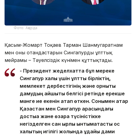
Фото: Ақорда
Қасым-Жомарт Тоқаев Тарман Шанмугаратнам
мен оның отандастарын Сингапурдың ұлттық
мейрамы – Тәуелсіздік күнімен құттықтады.
- Президент жеделхатта бұл мереке
Сингапур халқы үшін ұлттық бірліктің,
мемлекет дербестігінің және орнықты
дамудың айшықты белгісі ретінде ерекше
мәнге ие екенін атап өткен. Сонымен қатар
Қазақстан мен Сингапур арасындағы
достыққа және өзара түсіністікке
негізделген сан қырлы ынтымақтастық қос
халықтың игілігі жолында ұдайы дами