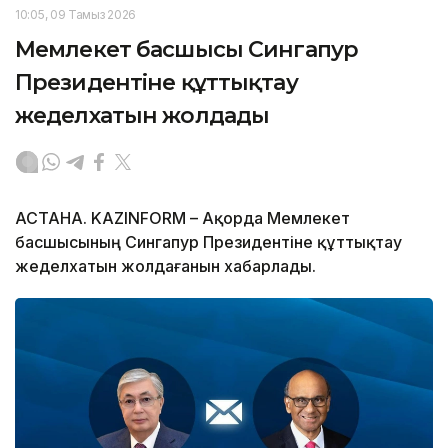
10:05, 09 Тамыз 2026
Мемлекет басшысы Сингапур
Президентіне құттықтау
жеделхатын жолдады
АСТАНА. KAZINFORM – Ақорда Мемлекет
басшысының Сингапур Президентіне құттықтау
жеделхатын жолдағанын хабарлады.