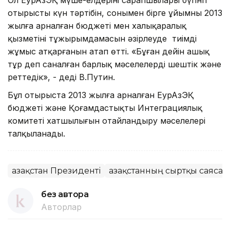
отырыстың күн тәртібін, сонымен бірге ұйымның 2013
жылға арналған бюджеті мен халықаралық
қызметінің тұжырымдамасын әзірлеуде тиімді
жұмыс атқарғанын атап өтті. «Бұған дейін ашық
тұр деп саналған барлық мәселелерді шештік және
реттедік», - деді В.Путин.
Бұл отырыста 2013 жылға арналған ЕурАзЭҚ
бюджеті және Қоғамдастықтың Интеграциялық
комитеті хатшылығын оңтайландыру мәселелері
талқыланады.
Қазақстан Президенті
Қазақстанның сыртқы саясат
без автора
Авторлар