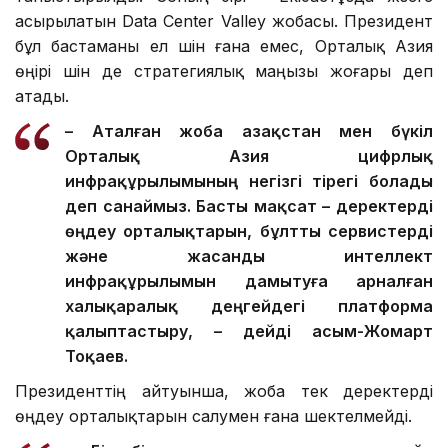
асырылатын Data Center Valley жобасы. Президент
бұл бастаманы ел үшін ғана емес, Орталық Азия
өңірі үшін де стратегиялық маңызы жоғары деп
атады.
– Аталған жоба Қазақстан мен бүкіл
Орталық Азия цифрлық
инфрақұрылымының негізгі тірегі болады
деп санаймыз. Басты мақсат – деректерді
өңдеу орталықтарын, бұлтты сервистерді
және жасанды интеллект
инфрақұрылымын дамытуға арналған
халықаралық деңгейдегі платформа
қалыптастыру, – дейді Қасым-Жомарт
Тоқаев.
Президенттің айтуынша, жоба тек деректерді
өңдеу орталықтарын салумен ғана шектелмейді.