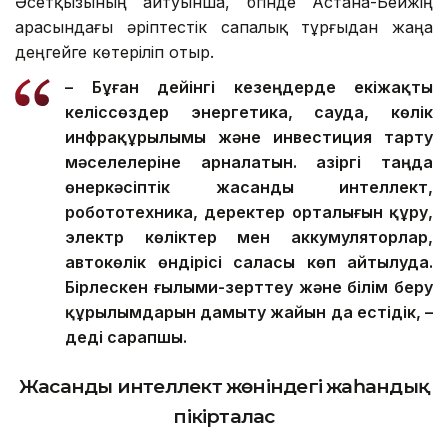
Әсетқызының айтуынша, бүгінде Астана-Бейжің
арасындағы әріптестік сапалық тұрғыдан жаңа
деңгейге көтеріліп отыр.
– Бұған дейінгі кезеңдерде екіжақты
келіссөздер энергетика, сауда, көлік
инфрақұрылымы және инвестиция тарту
мәселелеріне арналатын. Қазіргі таңда
өнеркәсіптік жасанды интеллект,
робототехника, деректер орталығын құру,
электр көліктер мен аккумуляторлар,
автокөлік өндірісі саласы көп айтылуда.
Бірлескен ғылыми-зерттеу және білім беру
құрылымдарын дамыту жайын да естідік, –
деді сарапшы.
Жасанды интеллект жөніндегі жаһандық
пікірталас