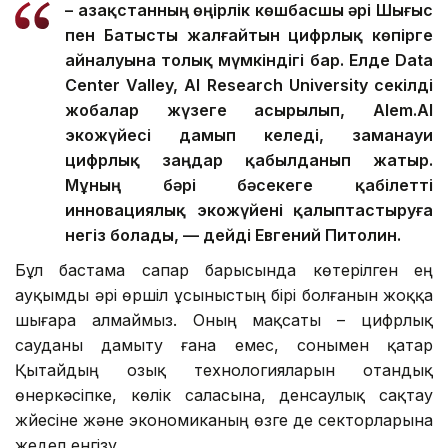
– Қазақстанның өңірлік көшбасшы әрі Шығыс
пен Батысты жалғайтын цифрлық көпірге
айналуына толық мүмкіндігі бар. Елде Data
Center Valley, AI Research University секілді
жобалар жүзеге асырылып, Alem.AI
экожүйесі дамып келеді, заманауи
цифрлық заңдар қабылданып жатыр.
Мұның бәрі бәсекеге қабілетті
инновациялық экожүйені қалыптастыруға
негіз болады, — дейді Евгений Питолин.
Бұл бастама сапар барысында көтерілген ең
ауқымды әрі өршіл ұсыныстың бірі болғанын жоққа
шығара алмаймыз. Оның мақсаты – цифрлық
сауданы дамыту ғана емес, сонымен қатар
Қытайдың озық технологияларын отандық
өнеркәсіпке, көлік саласына, денсаулық сақтау
жүйесіне және экономиканың өзге де секторларына
жедел енгізу.