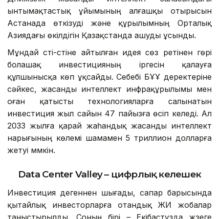
ынтымақтастық ұйымының алғашқы отырысын
Астанада өткізуді және құрылымның Орталық
Азиядағы өкілдігін Қазақстанда ашуды ұсынды.
Мұндай үсті-үстіне айтылған идея сөз ретінен гөрі
болашақ инвестицияның іргесін қалауға
құлшынысқа көп ұқсайды. Себебі БҰҰ деректеріне
сәйкес, жасанды интеллект инфрақұрылымы мен
оған қатысты технологияларға салынатын
инвестиция жыл сайын 47 пайызға өсіп келеді. Ал
2033 жылға қарай жаһандық жасанды интеллект
нарығының көлемі шамамен 5 триллион долларға
жетуі мүмкін.
Data Center Valley – цифрлық келешек
Инвестиция дегеннен шығады, сапар барысында
қытайлық инвесторларға отандық ЖИ жобалар
таныстырылды. Соның бірі – Екібастұзда жүзеге