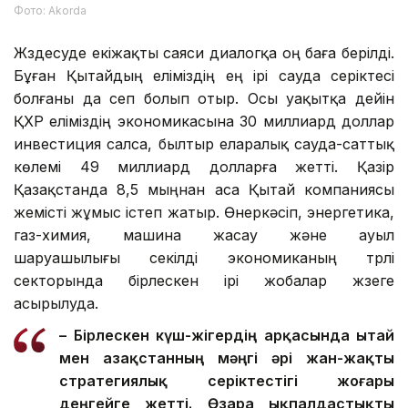
Фото: Аkorda
Жүздесуде екіжақты саяси диалогқа оң баға берілді.
Бұған Қытайдың еліміздің ең ірі сауда серіктесі
болғаны да сеп болып отыр. Осы уақытқа дейін
ҚХР еліміздің экономикасына 30 миллиард доллар
инвестиция салса, былтыр еларалық сауда-саттық
көлемі 49 миллиард долларға жетті. Қазір
Қазақстанда 8,5 мыңнан аса Қытай компаниясы
жемісті жұмыс істеп жатыр. Өнеркәсіп, энергетика,
газ-химия, машина жасау және ауыл
шаруашылығы секілді экономиканың түрлі
секторында бірлескен ірі жобалар жүзеге
асырылуда.
– Бірлескен күш-жігердің арқасында Қытай
мен Қазақстанның мәңгі әрі жан-жақты
стратегиялық серіктестігі жоғары
деңгейге жетті. Өзара ықпалдастықты