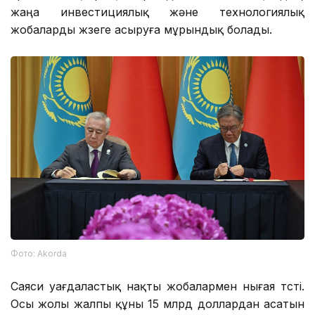
жаңа инвестициялық және технологиялық
жобаларды жүзеге асыруға мұрындық болады.
Фото: Аkorda
Саяси уағдаластық нақты жобалармен нығая түсті.
Осы жолы жалпы құны 15 млрд доллардан асатын