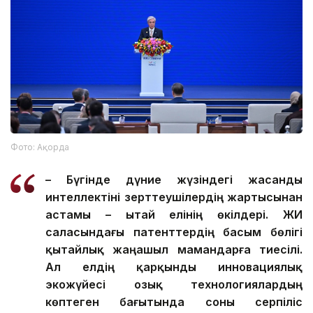
Фото: Ақорда
– Бүгінде дүние жүзіндегі жасанды
интеллектіні зерттеушілердің жартысынан
астамы – Қытай елінің өкілдері. ЖИ
саласындағы патенттердің басым бөлігі
қытайлық жаңашыл мамандарға тиесілі.
Ал елдің қарқынды инновациялық
экожүйесі озық технологиялардың
көптеген бағытында соны серпіліс