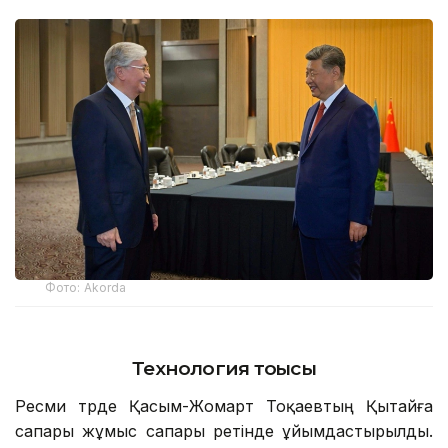
Фото: Аkorda
Технология тоғысы
Ресми түрде Қасым-Жомарт Тоқаевтың Қытайға
сапары жұмыс сапары ретінде ұйымдастырылды.