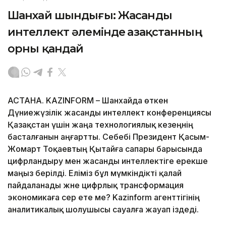
Шанхай шындығы: Жасанды
интеллект әлемінде Қазақстанның
орны қандай
АСТАНА. KAZINFORM – Шанхайда өткен
Дүниежүзілік жасанды интеллект конференциясы
Қазақстан үшін жаңа технологиялық кезеңнің
басталғанын аңғартты. Себебі Президент Қасым-
Жомарт Тоқаевтың Қытайға сапары барысында
цифрландыру мен жасанды интеллектіге ерекше
маңыз берілді. Еліміз бұл мүмкіндікті қалай
пайдаланады және цифрлық трансформация
экономикаға әсер ете ме? Kazinform агенттігінің
аналитикалық шолушысы сауалға жауап іздеді.