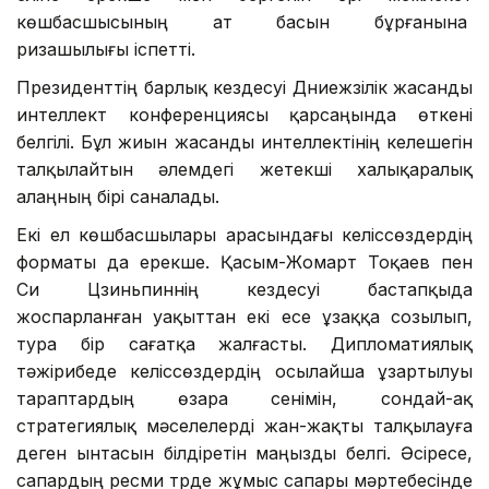
көшбасшысының ат басын бұрғанына
ризашылығы іспетті.
Президенттің барлық кездесуі Дүниежүзілік жасанды
интеллект конференциясы қарсаңында өткені
белгілі. Бұл жиын жасанды интеллектінің келешегін
талқылайтын әлемдегі жетекші халықаралық
алаңның бірі саналады.
Екі ел көшбасшылары арасындағы келіссөздердің
форматы да ерекше. Қасым-Жомарт Тоқаев пен
Си Цзиньпиннің кездесуі бастапқыда
жоспарланған уақыттан екі есе ұзаққа созылып,
тура бір сағатқа жалғасты. Дипломатиялық
тәжірибеде келіссөздердің осылайша ұзартылуы
тараптардың өзара сенімін, сондай-ақ
стратегиялық мәселелерді жан-жақты талқылауға
деген ынтасын білдіретін маңызды белгі. Әсіресе,
сапардың ресми түрде жұмыс сапары мәртебесінде