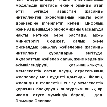
модельдің іргетасы екенін орынды атап
өтті. Бүгінде Қазақстан жасанды
интеллектіні экономиканың нақты өсім
драйверіне ілгерілетіп келеді.
Цифрлық
және AI шешімдер экономиканы басқаруда
нақты нәтиже бере бастады. Қаржы
министрлігі бюджет, салық және
фискалдық бақылау жүйелеріне жасанды
интеллект құралдарын енгізуде.
Ақпараттық жүйелер салық және кедендік
әкімшілендіруді, қазынашылықты,
мемлекеттік сатып алуды, стратегиялық
жоспарлау мен аудит
ті қамтиды
. Жалпы,
жасанды интеллекті
ні
енгізу мемлекеттік
қаржыны басқаруды анағұрлым ашық әрі
икемді етуге мүмкіндік береді,
–
деді
Эльмира Осипова
.