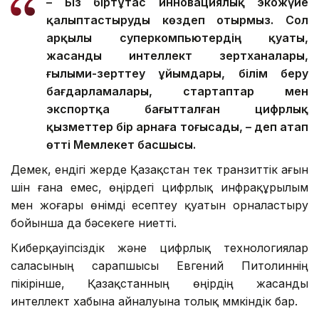
– Біз біртұтас инновациялық экожүйе
қалыптастыруды көздеп отырмыз. Сол
арқылы суперкомпьютердің қуаты,
жасанды интеллект зертханалары,
ғылыми-зерттеу ұйымдары, білім беру
бағдарламалары, стартаптар мен
экспортқа бағытталған цифрлық
қызметтер бір арнаға тоғысады, – деп атап
өтті Мемлекет басшысы.
Демек, ендігі жерде Қазақстан тек транзиттік ағын
үшін ғана емес, өңірдегі цифрлық инфрақұрылым
мен жоғары өнімді есептеу қуатын орналастыру
бойынша да бәсекеге ниетті.
Киберқауіпсіздік және цифрлық технологиялар
саласының сарапшысы Евгений Питолиннің
пікірінше, Қазақстанның өңірдің жасанды
интеллект хабына айналуына толық мүмкіндік бар.