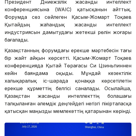
Президент Дүниежүзілік жасанды интеллект
конференциясына (WAIC) қатысқанын айттық.
Форумда сөз сөйлеген Қасым-Жомарт Тоқаев
Қытайдың жаһандық жасанды интеллект
индустриясын дамытудағы жетекші рөлін жоғары
бағалады.
Қазақстанның форумдағы ерекше мәртебесін тағы
бір жайт айқын көрсетті. Қасым-Жомарт Тоқаев
конференцияда Қытай Төрағасы Си Цзиньпиннен
кейін баяндама оқыды. Мұндай кезектілік
халықаралық іс-шарада қонаққа көрсетілетін
ерекше құрметтің белгісі саналады. Осылайша,
Қазақстан жасанды интеллекттің болашағы
талқыланған әлемдік деңгейдегі негізгі пікірталасқа
қатысқан маңызды мемлекеттің қатарынан көрінді.