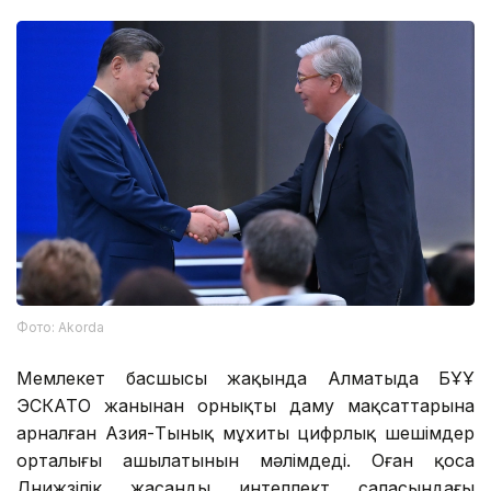
Фото: Аkorda
Мемлекет басшысы жақында Алматыда БҰҰ
ЭСКАТО жанынан орнықты даму мақсаттарына
арналған Азия-Тынық мұхиты цифрлық шешімдер
орталығы ашылатынын мәлімдеді. Оған қоса
Дүнижүзілік жасанды интеллект саласындағы