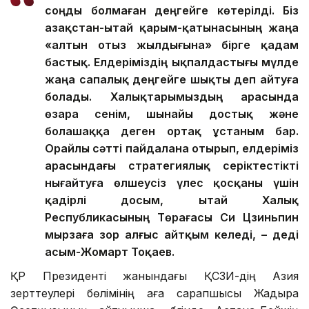
соңды болмаған деңгейге көтерілді. Біз
Қазақстан-Қытай қарым-қатынасының жаңа
«алтын отыз жылдығына» бірге қадам
бастық. Елдеріміздің ықпалдастығы мүлде
жаңа сапалық деңгейге шықты деп айтуға
болады. Халықтарымыздың арасында
өзара сенім, шынайы достық және
болашаққа деген ортақ ұстаным бар.
Орайлы сәтті пайдалана отырып, елдеріміз
арасындағы стратегиялық серіктестікті
нығайтуға өлшеусіз үлес қосқаны үшін
қадірлі досым, Қытай Халық
Республикасының Төрағасы Си Цзиньпин
мырзаға зор алғыс айтқым келеді, – деді
Қасым-Жомарт Тоқаев.
ҚР Президенті жанындағы ҚСЗИ-дің Азия
зерттеулері бөлімінің аға сарапшысы Жадыра