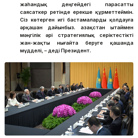
жаһандық деңгейдегі парасатты
саясаткер ретінде ерекше құрметтеймін.
Сіз көтерген игі бастамаларды қолдауға
әрқашан дайынбыз. Қазақстан Қытаймен
мәңгілік әрі стратегиялық серіктестікті
жан-жақты нығайта беруге қашанда
мүдделі, – деді Президент.