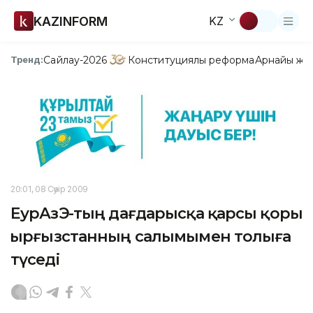
KAZINFORM
KZ
Сайлау-2026
Конституциялық реформа
Арнайы жо
Тренд:
20:01, 08 Сәуір 2009
ЕурАзЭҚ-тың дағдарысқа қарсы қоры
Қырғызстанның салымымен толыға
түседі