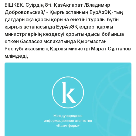
БІШКЕК. Сәуірдің 8-і. ҚазАқпарат /Владимир
Добровольский/ - Қырғызстанның ЕурАзЭҚ-тың
дағдарысқа қарсы қорына енетіні туралы бүгін
қырғыз астанасында ЕурАзЭҚ елдері қаржы
министрлерінің кездесуі қорытындысы бойынша
өткен баспасөз мәслихатында Қырғызстан
Республикасының Қаржы министрі Марат Сұлтанов
мәлімдеді,