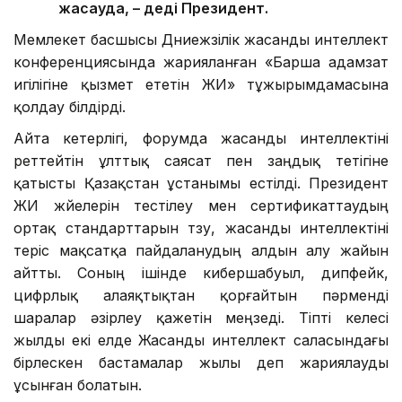
жасауда, – деді Президент.
Мемлекет басшысы Дүниежүзілік жасанды интеллект
конференциясында жарияланған «Барша адамзат
игілігіне қызмет ететін ЖИ» тұжырымдамасына
қолдау білдірді.
Айта кетерлігі, форумда жасанды интеллектіні
реттейтін ұлттық саясат пен заңдық тетігіне
қатысты Қазақстан ұстанымы естілді. Президент
ЖИ жүйелерін тестілеу мен сертификаттаудың
ортақ стандарттарын түзу, жасанды интеллектіні
теріс мақсатқа пайдаланудың алдын алу жайын
айтты. Соның ішінде кибершабуыл, дипфейк,
цифрлық алаяқтықтан қорғайтын пәрменді
шаралар әзірлеу қажетін меңзеді. Тіпті келесі
жылды екі елде Жасанды интеллект саласындағы
бірлескен бастамалар жылы деп жариялауды
ұсынған болатын.