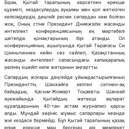
Бірақ Қытай тарапының көрсеткен ерекше
құрметі, кездесулердің ауқымы мен қол жеткізген
келісімдердің деңгейі ресми сапардан кем болған
жоқ. Оның үстіне Президент Дүниежүзілік жасанды
интеллект конференциясының ең мәртебелі
шетелдік қонақтарының бірі атанды. Ол
конференцияның ашылуында Қытай Төрағасы Си
Цзиньпиннен кейін сөз сөйлеп, Қазақстанның
жасанды интеллект саласындағы халықаралық
рөлінің күшейіп келе жатқанын аңғартты.
Сапардың жоғары деңгейде ұйымдастырылғанын
Президенттің Шанхайға келген сәтінен-ақ
байқадық. Қасым-Жомарт Тоқаевты Шанхай
әуежайында Қытайдың жетекші ақпарат
құралдарының 40-тан астам журналисі қарсы
алды. Мұндай көрініс жұмыс сапарлары кезінде
жиі кездесе бермейді. Бұл Қытай тарапының қазақ
еліне ерекше мән бергенін әрі мемлекет