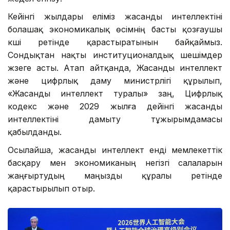
Кейінгі жылдары еліміз жасанды интеллектіні
болашақ экономикалық өсімнің басты қозғаушы
күші ретінде қарастыратынын байқаймыз.
Сондықтан нақты институционалдық шешімдер
жүзеге асты. Атап айтқанда, Жасанды интеллект
және цифрлық даму министрлігі құрылып,
«Жасанды интеллект туралы» заң, Цифрлық
кодекс және 2029 жылға дейінгі жасанды
интеллектіні дамыту тұжырымдамасы
қабылданды.
Осылайша, жасанды интеллект енді мемлекеттік
басқару мен экономиканың негізгі салаларын
жаңғыртудың маңызды құралы ретінде
қарастырылып отыр.