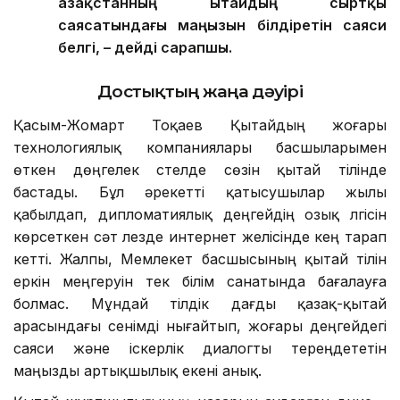
Қазақстанның Қытайдың сыртқы
саясатындағы маңызын білдіретін саяси
белгі, – дейді сарапшы.
Достықтың жаңа дәуірі
Қасым-Жомарт Тоқаев Қытайдың жоғары
технологиялық компаниялары басшыларымен
өткен дөңгелек үстелде сөзін қытай тілінде
бастады. Бұл әрекетті қатысушылар жылы
қабылдап, дипломатиялық деңгейдің озық үлгісін
көрсеткен сәт лезде интернет желісінде кең тарап
кетті. Жалпы, Мемлекет басшысының қытай тілін
еркін меңгеруін тек білім санатында бағалауға
болмас. Мұндай тілдік дағды қазақ-қытай
арасындағы сенімді нығайтып, жоғары деңгейдегі
саяси және іскерлік диалогты тереңдететін
маңызды артықшылық екені анық.