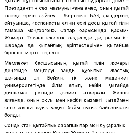
Қытай жұртшылығының назарын аударған дүние –
Президенттің сөз мазмұны ғана емес, оның қытай
тілінде еркін сөйлеуі . Жергілікті БАҚ өкілдерінің
айтуынша, «аспанасты елінің ескі досы қытай тілін
тамаша меңгерген». Сапар барысында Қасым-
Жомарт Тоқаев іскерлік кездесуде де, ресми іс-
шарада да қытайлық әріптестерімен қытайша
бірнеше мәрте тілдесті.
Мемлекет басшысының қытай тілін жоғары
деңгейде меңгеруі заңды құбылыс. Жастық
шағында ол Бейжің тіл және мәдениет
университетінде білім алып, кейін Қытайда
дипломат ретінде қызмет атқарған. Жалпы
алғанда, оның оқуы мен кәсіби қызметі Қытаймен
сегіз жылға жуық уақыт бойы тығыз байланысты
болды.
Сондықтан қытайлық сарапшылар мен бұқаралық
ақпарат құралдары Қасым-Жомарт Тоқаевты