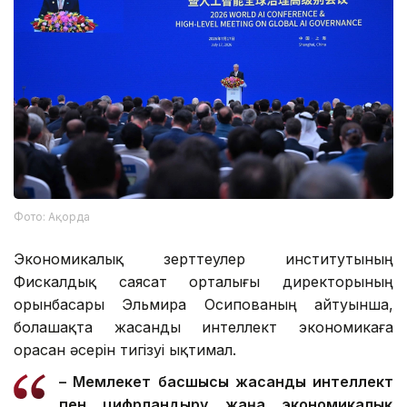
Фото: Ақорда
Экономикалық зерттеулер институтының
Фискалдық саясат орталығы директорының
орынбасары Эльмира Осипованың айтуынша,
болашақта жасанды интеллект экономикаға
орасан әсерін тигізуі ықтимал.
– Мемлекет басшысы жасанды интеллект
пен цифрландыру жаңа экономикалық