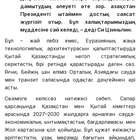
дамытудың әлеуеті өте зор. Қазақстан
Президенті Қытаймен достық саясат
жүргізіп отыр. Бұл халықтарымыздың
мүддесіне сай келеді, – деді Си Цзиньпин.
Бұл – жай лебіз емес, Еуразияның жаңа
технологиялық архитектурасын қалыптастыруда
Қытай Қазақстанды негізгі стратегиялық
серіктестің бірі ретінде қарастырады деген сөз.
Яғни, Бейжің үшін еліміз Орталық Азиядағы сауда
мен транзит саласында одақтас деңгейінен әрі
асты.
Сөзімізге келіссөз нәтижесі себеп. Сапар
қарсаңында Қазақстан мен Қытай үкіметтері
арасында 2027–2030 жылдарға арналған сауда-
экономикалық ынтымақтастық бағдарламасы мен
Жол картасына қол қойылды. Бұл құжат екіжақты
әріптестіктің ұзақ мерзімді бағытын айқындап,