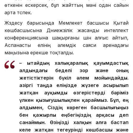
өткенін ескерсек, бұл жайттың мәні одан сайын
арта түспек.
Жүздесу барысында Мемлекет басшысы Қытай
көшбасшысына Дүниежүзілік жасанды интеллект
конференциясына шақырғаны үшін алғыс айтып,
Аспанасты елінің әлемдік саяси аренадағы
маңызына ерекше тоқталды.
– Қытайдың халықаралық қауымдастық
алдындағы беделі зор және оның
жетістіктерін бүкіл әлем мойындайды.
Қазіргі таңда еліңізде жүзеге асырылып
жатқан ауқымды өзгерістерді бәріміз
үлкен қызығушылықпен қараймыз. Бұл, ең
алдымен, Сіздің көреген басшылығыңыз
бен қажырлы еңбегіңіздің арқасы деп
санаймын. Өзіңізді халқын алға бастап
келе жатқан тегеурінді көшбасшы және