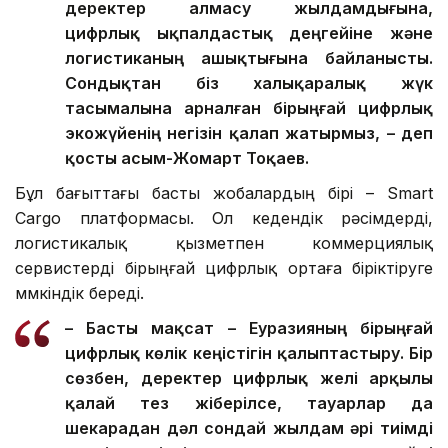
деректер алмасу жылдамдығына,
цифрлық ықпалдастық деңгейіне және
логистиканың ашықтығына байланысты.
Сондықтан біз халықаралық жүк
тасымалына арналған бірыңғай цифрлық
экожүйенің негізін қалап жатырмыз, – деп
қосты Қасым-Жомарт Тоқаев.
Бұл бағыттағы басты жобалардың бірі – Smart
Cargo платформасы. Ол кедендік рәсімдерді,
логистикалық қызметпен коммерциялық
сервистерді бірыңғай цифрлық ортаға біріктіруге
мүмкіндік береді.
– Басты мақсат – Еуразияның бірыңғай
цифрлық көлік кеңістігін қалыптастыру. Бір
сөзбен, деректер цифрлық желі арқылы
қалай тез жіберілсе, тауарлар да
шекарадан дәл сондай жылдам әрі тиімді