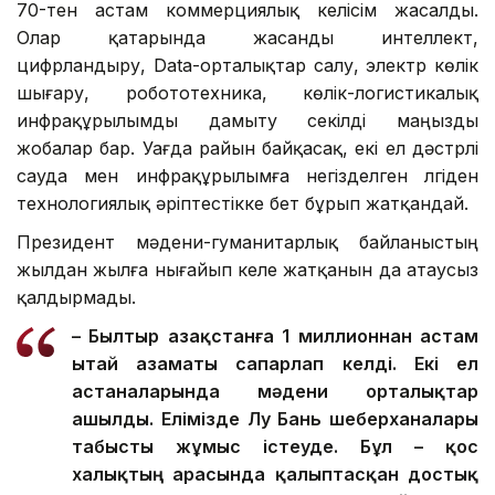
70-тен астам коммерциялық келісім жасалды.
Олар қатарында жасанды интеллект,
цифрландыру, Data-орталықтар салу, электр көлік
шығару, робототехника, көлік-логистикалық
инфрақұрылымды дамыту секілді маңызды
жобалар бар. Уағда райын байқасақ, екі ел дәстүрлі
сауда мен инфрақұрылымға негізделген үлгіден
технологиялық әріптестікке бет бұрып жатқандай.
Президент мәдени-гуманитарлық байланыстың
жылдан жылға нығайып келе жатқанын да атаусыз
қалдырмады.
– Былтыр Қазақстанға 1 миллионнан астам
Қытай азаматы сапарлап келді. Екі ел
астаналарында мәдени орталықтар
ашылды. Елімізде Лу Бань шеберханалары
табысты жұмыс істеуде. Бұл – қос
халықтың арасында қалыптасқан достық