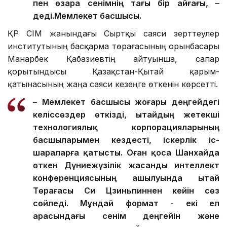
пен өзара сенімнің тағы бір айғағы, –
деді.
Мемлекет басшысы.
ҚР СІМ жанындағы Сыртқы саяси зерттеулер
институтының басқарма төрағасының орынбасары
Манарбек Қабазиевтің айтуынша, сапар
қорытындысы Қазақстан-Қытай қарым-
қатынасының жаңа саяси кезеңге өткенін көрсетті.
– Мемлекет басшысы жоғары деңгейдегі
келіссөздер өткізді, Қытайдың жетекші
технологиялық корпорацияларының
басшыларымен кездесті, іскерлік іс-
шараларға қатысты. Оған қоса Шанхайда
өткен Дүниежүзілік жасанды интеллект
конференциясының ашылуында Қытай
Төрағасы Си Цзиньпиннен кейін сөз
сөйледі. Мұндай формат - екі ел
арасындағы сенім деңгейін және