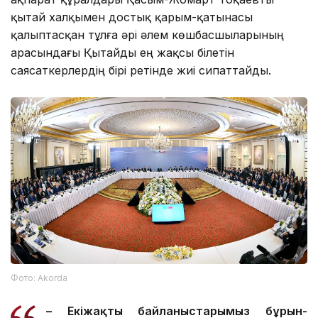
қытай халқымен достық қарым-қатынасы
қалыптасқан тұлға әрі әлем көшбасшыларының
арасындағы Қытайды ең жақсы білетін
саясаткерлердің бірі ретінде жиі сипаттайды.
Фото: Аkorda
– Екіжақты байланыстарымыз бұрын-