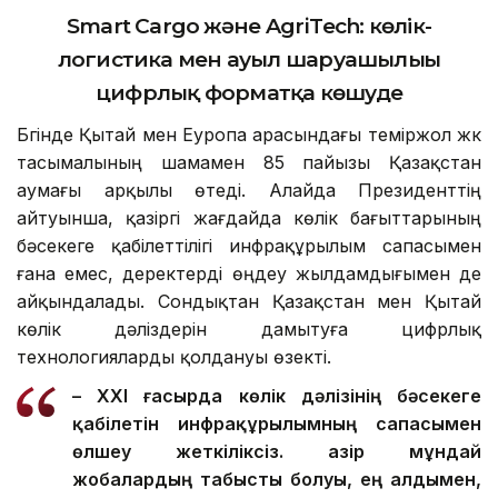
Smart Cargo және AgriTech: көлік-
логистика мен ауыл шаруашылығы
цифрлық форматқа көшуде
Бүгінде Қытай мен Еуропа арасындағы теміржол жүк
тасымалының шамамен 85 пайызы Қазақстан
аумағы арқылы өтеді. Алайда Президенттің
айтуынша, қазіргі жағдайда көлік бағыттарының
бәсекеге қабілеттілігі инфрақұрылым сапасымен
ғана емес, деректерді өңдеу жылдамдығымен де
айқындалады. Сондықтан Қазақстан мен Қытай
көлік дәліздерін дамытуға цифрлық
технологияларды қолдануы өзекті.
– XXI ғасырда көлік дәлізінің бәсекеге
қабілетін инфрақұрылымның сапасымен
өлшеу жеткіліксіз. Қазір мұндай
жобалардың табысты болуы, ең алдымен,