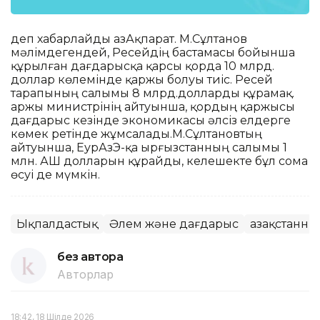
деп хабарлайды ҚазАқпарат. М.Сұлтанов
мәлімдегендей, Ресейдің бастамасы бойынша
құрылған дағдарысқа қарсы қорда 10 млрд.
доллар көлемінде қаржы болуы тиіс. Ресей
тарапының салымы 8 млрд.долларды құрамақ.
Қаржы министрінің айтуынша, қордың қаржысы
дағдарыс кезінде экономикасы әлсіз елдерге
көмек ретінде жұмсалады.М.Сұлтановтың
айтуынша, ЕурАзЭҚ-қа Қырғызстанның салымы 1
млн. АҚШ долларын құрайды, келешекте бұл сома
өсуі де мүмкін.
Ықпалдастық
Әлем және дағдарыс
Қазақстанны
без автора
Авторлар
18:42, 18 Шілде 2026