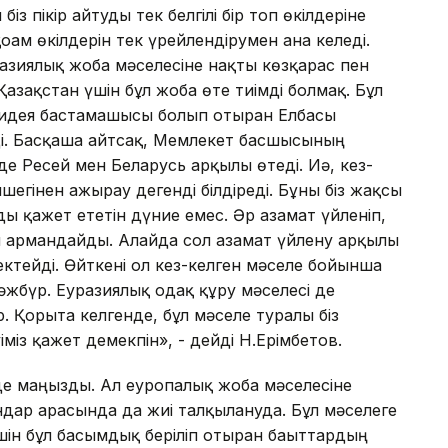
 біз пікір айтуды тек белгілі бір топ өкілдеріне
оғам өкілдерін тек үрейлендірумен ғана келеді.
разиялық жоба мәселесіне нақты көзқарас пен
Қазақстан үшін бұл жоба өте тиімді болмақ. Бұл
қ идея бастамашысы болып отырған Елбасы
і. Басқаша айтсақ, Мемлекет басшысының
де Ресей мен Беларусь арқылы өтеді. Иә, кез-
бөлшегінен ажырау дегенді білдіреді. Бұны біз жақсы
ды қажет ететін дүние емес. Әр азамат үйленіп,
ы армандайды. Алайда сол азамат үйлену арқылы
шектейді. Өйткені ол кез-келген мәселе бойынша
мәжбүр. Еуразиялық одақ құру мәселесі де
Қорыта келгенде, бұл мәселе туралы біз
іміз қажет демекпін», - дейді Н.Ерімбетов.
де маңызды. Ал еуропалық жоба мәселесіне
ндар арасында да жиі талқылануда. Бұл мәселеге
шін бұл басымдық беріліп отырған бағыттардың