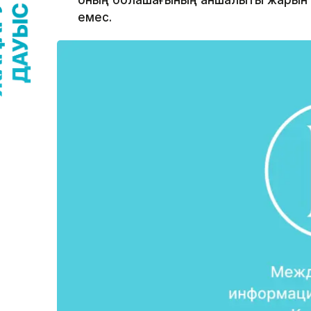
оның болашағының қаншалықты жарқын 
емес.