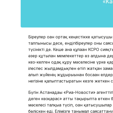
Біреулер оған ортақ кеңестікке қатысу
талпынысы десе, ендігібіреулер оны сая
түсінікті де. Кеше ғана құлаған КСРО си
әзер құтылған мемлекеттер өз алдына де
кез-келген одақ құру мәселесіне үрке қа
ілеспес жылдамдықпен өтіп жатқан зама
алып жүйенің жұдырығынан босаған елдерд
негізіне қалыптастыратын кезге жеткен 
Бүгін Астанадағы «Риа-Новости» агенттіг
деген көзқарас» атты тақырыпта өткен б
мәселесі талқыға түсіп, оған қатысушыла
бөліскен еді. Елімізге танымал саясатт