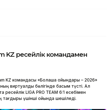
am KZ ресейлік командамен
eam KZ командасы «Болашақ ойындары – 2026»
ның виртуалды бөлігінде басым түсті. Ал
та ресейлік LIGA PRO TEAM 6:1 есебімен
ың тағдыры үшінші ойында шешіледі.