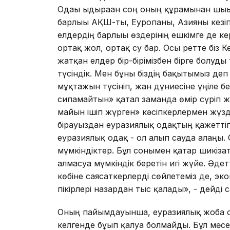
Одағы ыдыраған соң оның құрамынан шығы
барлығы АҚШ-ты, Еуропаны, Азияны кезіп
елдердің барлығы өздерінің ешкімге де кер
ортақ жол, ортақ су бар. Осы ретте біз
жатқан елдер бір-бірімізбен бірге болуды
түсіндік. Мен бұны біздің бақытымыз деп т
мұқтажын түсініп, жан дүниесіне үңіле б
сипамайтын» қатал заманда өмір сүріп жа
майын ішіп жүрген» кәсіпкерлермен жүзде
бірауыздан еуразиялық одақтың қажетті
еуразиялық одақ - ол алып сауда алаңы.
мүмкіндіктер. Бұл сонымен қатар шикізат
алмасуға мүмкіндік беретін игі жүйе. Әде
көбіне саясаткерлерді сөйлетеміз де, эк
пікірлері назардан тыс қалады», - дейді
Оның пайымдауынша, еуразиялық жоба си
келгенде бұғып қалуға болмайды. Бұл мәс