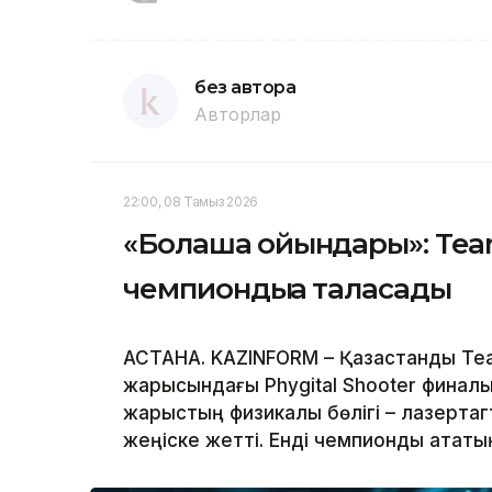
без автора
Авторлар
22:00, 08 Тамыз 2026
«Болашақ ойындары»: Te
чемпиондыққа таласады
АСТАНА. KAZINFORM – Қазақстандық T
жарысындағы Phygital Shooter финалы
жарыстың физикалық бөлігі – лазертаг
жеңіске жетті. Енді чемпиондық атақт