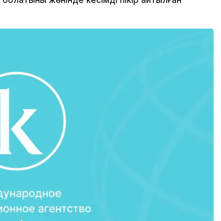
болатыны жөнінде кесімді пікір айтылған