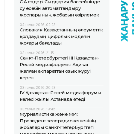
ОА елдері Сырдария бассейнінде
су есебін автоматтандыру
жоспарының жобасын әзірлемек
04 тамыз 2026, 02:23
Словакия Қазақстанның әлеуметтік
қолдаудың цифрлық моделін
жоғары бағалады
03 тамыз 2026, 21:15
Санкт-Петербургтегі III Қазақстан-
Ресей медиафорумы: Ақиқат
жалған ақпараттан озық жүруі
керек
03 тамыз 2026, 20:23
IV Қазақстан-Ресей медиафорумы
келесі жылы Астанада өтеді
03 тамыз 2026, 19:42
Журналистика және ЖИ:
Президент телерадиокешенінің
жобалары Санкт-Петербургтегі
медиафорумда таныстырылды