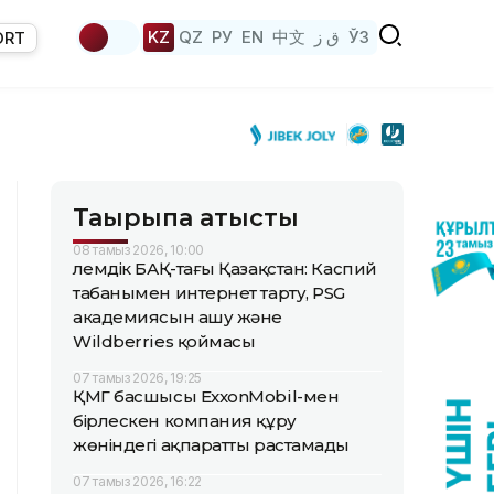
KZ
QZ
РУ
EN
中文
ق ز
ЎЗ
ORT
Тақырыпқа қатысты
08 тамыз 2026, 10:00
Әлемдік БАҚ-тағы Қазақстан: Каспий
табанымен интернет тарту, PSG
академиясын ашу және
Wildberries қоймасы
07 тамыз 2026, 19:25
ҚМГ басшысы ExxonMobil-мен
бірлескен компания құру
жөніндегі ақпаратты растамады
07 тамыз 2026, 16:22