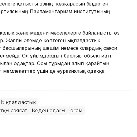
мәселеге қатысты өзінің көзқарасын білдірген
артиясының Парламентаризм институтының
икалық және мәдени мәселелерге байланысты өз
үр. Жалпы әлемде көптеген ықпалдастық
т басшыларының шешімі немесе олардың саяси
келмейді. Ол ұйымдардың барлығы объективті
ылған одақтар. Осы тұрғыдан алып қарайтын
егі мемлекеттер үшін де еуразиялық одаққа
Ықпалдастық
тқы саясат
Кеден одағы
Қоғам