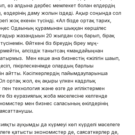
п, өз алдына дербес мемлекет болған елдердің
, өздерінің даму жолын іздеді. Ақыр соңында сол
егі жоқ екенін түсінді. «Ал бізде ортақ тарих,
 Кеңес Одағының құрамынан шыққан көршілес
 тағдыр жазғандығын 20 жылдан соң барып, бірақ
үсінемін. Өйткені біз біреудің біреу мұң-
ермейтін, әлсіздік танытсаң «маңдайыңнан
тырмыз. Мен кеше ғана бизнестің «жілігін шағып,
сіп, пікірлескенімде олардың барлығы
гін айтты. Кәсіпкерлердің пайымдауларынша
 Ол ортақ жол, ең ақыры үлкен кадрлық
 пен технология және өзге де игіліктермен
тте біз еуразиялық жоба мәселесіне келгенде
ономистер мен бизнес саласының өкілдерінің
 саясаттанушы.
яқты ауқымды да күрмеуі көп күрделі мәселеге
елеге қатысты экономистер де, саясаткерлер де,