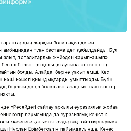
шы тараптардың жарқын болашаққа деген
си амбициядан туған бастама деп қабылдайды. Бұл
яқты алып, тоталитарлық жүйеден «арып-ашып»
рбес ел болып, өз қолы өз аузына жеткен соң,
райтын болды. Алайда, бәріне уақыт емші. Көз
н көші кешегі қиындықтарды ұмыттырды. Бүгін
ің барлығы да өз болашағын алаңсыз, нақты істер
сияқты.
інде «Ресейдегі сайлау арқылы еуразиялық жобаға
ейнекөпір барысында да еуразиялық кеңістік
р осы мәселеге қатысты өздерінің ой-пікірлерімен
анушы Нұрлан Ерімбетовтің пайымдауынша, Кеңес