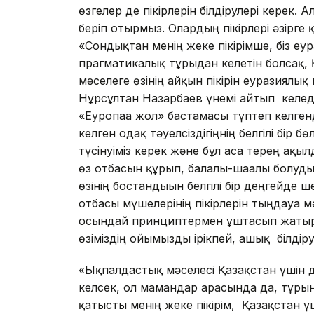
өзгелер де пікірлерін білдірулері керек. Ал
беріп отырмыз. Олардың пікірлері әзірге қ
«Сондықтан менің жеке пікірімше, біз еу
прагматикалық тұрғыдан келетін болсақ, 
мәселеге өзінің айқын пікірін еуразиялы
Нұрсұлтан Назарбаев үнемі айтып келед
«Еуропаға жол» бастамасы түптеп келген
келген одақ тәуелсіздігіңнің белгілі бір 
түсінуіміз керек және бұл аса терең ақыл
өз отбасын құрып, балалы-шағалы болуд
өзінің бостандығын белгілі бір деңгейде 
отбасы мүшелерінің пікірлерін тыңдауға 
осындай принциптермен ұштасып жатыр. 
өзіміздің ойымызды ірікпей, ашық білдіру
«Ықпалдастық мәселесі Қазақстан үшін 
келсек, ол мамандар арасында да, тұрғы
қатысты менің жеке пікірім, Қазақстан ү