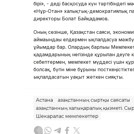
бірі», - деді басқосуда күн тәртібіндегі 
«Нұр-Отан» халықтық-демократиялық п
директоры Болат Байқадамов.
Оның сөзінше, Қазақстан саяси, эконом
аймағындағы елдермен ықпалдасуға мәжб
ұйымдар бар. Олардың барлығы Мемлеке
қадамдарының негізінде құрылған деуге 
себептермен, мемлекет мүддесі үшін құр
болсақ, бүгін міне бұрынғы посткеңістікт
ықпалдасатын уақыт жеткен сияқты.
Астана
Қазақстанның сыртқы саясаты
Қазақстанның халықаралық қызметі. Сыр
Шекаралас мемлекеттер