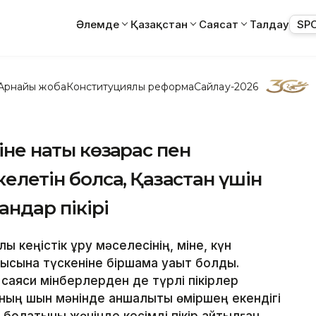
Әлемде
Қазақстан
Саясат
Талдау
SP
Арнайы жоба
Конституциялық реформа
Сайлау-2026
не нақты көзқарас пен
летін болсақ, Қазақстан үшін
андар пікірі
ық кеңістік құру мәселесінің, міне, күн
лқысына түскеніне біршама уақыт болды.
 саяси мінберлерден де түрлі пікірлер
ның шын мәнінде қаншалықты өміршең екендігі