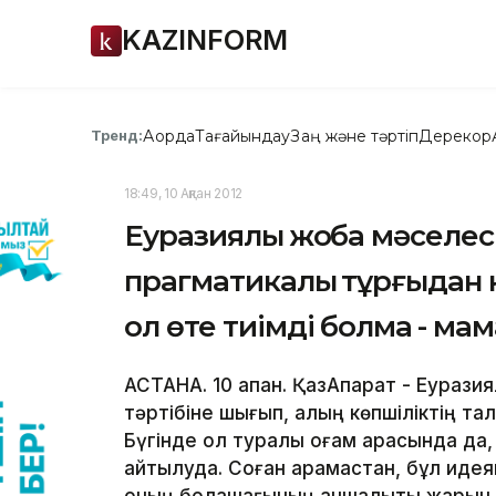
KAZINFORM
Ақорда
Тағайындау
Заң және тәртіп
Дерекқор
Тренд:
18:49, 10 Ақпан 2012
Еуразиялық жоба мәселесі
прагматикалық тұрғыдан ке
ол өте тиімді болмақ - мам
АСТАНА. 10 ақпан. ҚазАқпарат - Еуразиял
тәртібіне шығып, қалың көпшіліктің та
Бүгінде ол туралы қоғам арасында да,
айтылуда. Соған қарамастан, бұл идея