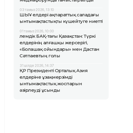
03 тамыз 2026, 13:10
ШЫҰ елдері ақпараттық саладағы
ынтымақтастықты күшейтуге ниетті
01 тамыз 2026, 10:00
Әлемдік БАҚ-тағы Қазақстан: Түркі
елдерінің алғашқы жерсерігі,
«Болашақ ойындары» мен Дастан
Сәтпаевтың голы
31 шілде 2026, 14:37
ҚР Президенті Орталық Азия
елдеріне ұзақмерзімді
ынтымақтастық жоспарын
әзірлеуді ұсынды