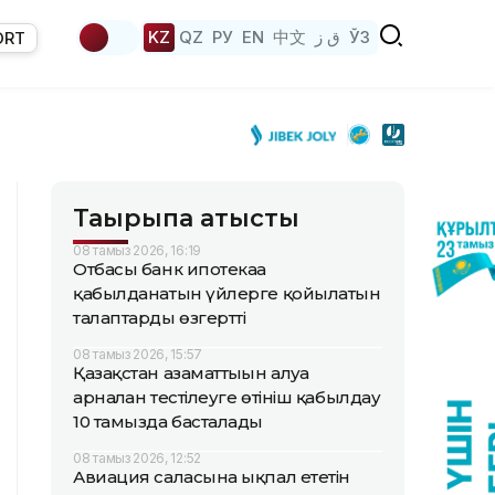
KZ
QZ
РУ
EN
中文
ق ز
ЎЗ
ORT
Тақырыпқа қатысты
08 тамыз 2026, 16:19
Отбасы банк ипотекаға
қабылданатын үйлерге қойылатын
талаптарды өзгертті
08 тамыз 2026, 15:57
Қазақстан азаматтығын алуға
арналған тестілеуге өтініш қабылдау
10 тамызда басталады
08 тамыз 2026, 12:52
Авиация саласына ықпал ететін