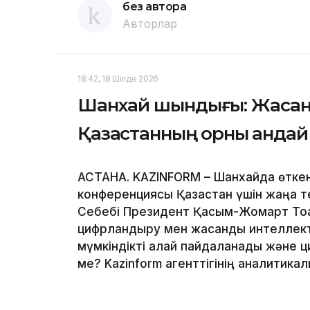
без автора
Авторлар
18:42, 18 Шілде 2026
Шанхай шындығы: Жасан
Қазақстанның орны қандай
АСТАНА. KAZINFORM – Шанхайда өтке
конференциясы Қазақстан үшін жаңа т
Себебі Президент Қасым-Жомарт Тоқ
цифрландыру мен жасанды интеллектіг
мүмкіндікті қалай пайдаланады және 
ме? Kazinform агенттігінің аналитика