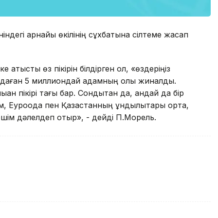
індегі арнайы өкілінің сұхбатына сілтеме жасап
е қатысты өз пікірін білдірген ол, «өздеріңіз
олдаған 5 миллиондай адамның қолы жиналды.
қан пікірі тағы бар. Сондықтан да, қандай да бір
ым, Еуроодақ пен Қазақстанның құндылықтары ортақ,
ешім дәлелдеп отыр», - дейді П.Морель.