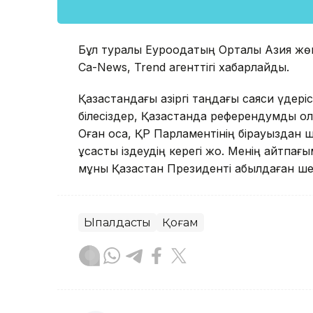
Бұл туралы Еуроодақтың Орталық Азия жөн
Ca-News, Trend агенттігі хабарлайды.
Қазақстандағы қазіргі таңдағы саяси үдеріск
білесіздер, Қазақстанда референдумды қ
Оған қоса, ҚР Парламентінің бірауыздан шық
ұқсастық іздеудің керегі жоқ. Менің айтпағ
мұны Қазақстан Президенті қабылдаған ш
Ықпалдастық
Қоғам