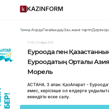
KAZINFORM
Ақорда
Тағайындау
Заң және тәртіп
Дерекқор
Тренд:
17:26, 03 Ақпан 2011
Еуроодақ пен Қазақстанның
Еуроодақтың Орталық Азия
Морель
АСТАНА. 3 ақпан. ҚазАқпарат - Еуроода
емес, керісінше ол елдерге құндылықт
екендігін еске салу.