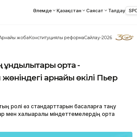
Әлемде
Қазақстан
Саясат
Талдау
SP
Арнайы жоба
Конституциялық реформа
Сайлау-2026
 құндылықтары ортақ -
 жөніндегі арнайы өкілі Пьер
қтың ролі өз стандарттарын басқаларға таңу
ар мен халықаралық міндеттемелердің ортақ