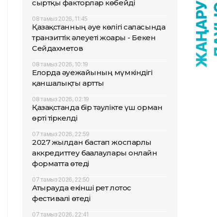
сыртқы факторлар көбейді
08 тамыз 2026, 11:45
Қазақстанның әуе көлігі саласында
транзиттік әлеуеті жоғары - Бекен
Сейдахметов
08 тамыз 2026, 10:19
Елорда әуежайының мүмкіндігі
қаншалықты артты
08 тамыз 2026, 02:19
Қазақстанда бір тәулікте үш орман
өрті тіркелді
07 тамыз 2026, 22:59
2027 жылдан бастап жоспарлы
аккредиттеу бағалаулары онлайн
форматта өтеді
07 тамыз 2026, 22:50
Атырауда екінші рет лотос
фестивалі өтеді
07 тамыз 2026, 22:41