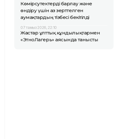
Көмірсутектерді барлау және
өндіру үшін аз зерттелген
аумақтардың тізбесі бекітілді
07 тамыз 2026, 22:10
Жастар ұлттық құндылықтармен
«ЭтноЛагерь» аясында танысты