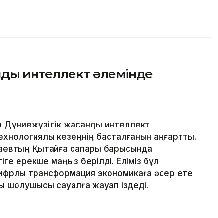
ды интеллект әлемінде
н Дүниежүзілік жасанды интеллект
ехнологиялық кезеңнің басталғанын аңғартты.
аевтың Қытайға сапары барысында
е ерекше маңыз берілді. Еліміз бұл
цифрлық трансформация экономикаға әсер ете
лық шолушысы сауалға жауап іздеді.