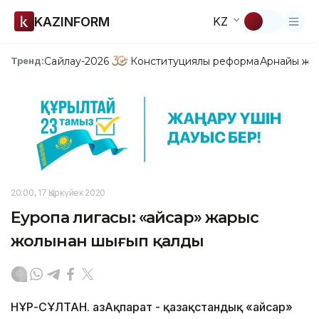
KAZINFORM
KZ
Сайлау-2026
Конституциялық реформа
Арнайы жо
Тренд:
20:00, 17 Қыркүйек 2020
Еуропа лигасы: «Қайсар» жарыс
жолынан шығып қалды
НҰР-СҰЛТАН. ҚазАқпарат - Ққазақстандық «Қайсар»