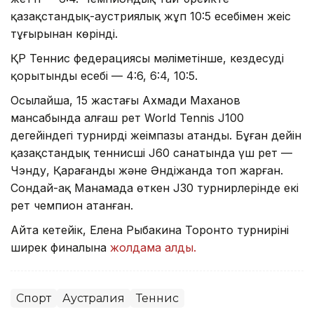
қазақстандық-аустриялық жұп 10:5 есебімен жеңіс
тұғырынан көрінді.
ҚР Теннис федерациясы мәліметінше, кездесудің
қорытынды есебі — 4:6, 6:4, 10:5.
Осылайша, 15 жастағы Ахмади Маханов
мансабында алғаш рет World Tennis J100
деңгейіндегі турнирдің жеңімпазы атанды. Бұған дейін
қазақстандық теннисші J60 санатында үш рет —
Чэнду, Қарағанды және Әндіжанда топ жарған.
Сондай-ақ Манамада өткен J30 турнирлерінде екі
рет чемпион атанған.
Айта кетейік, Елена Рыбакина Торонто турнирінің
ширек финалына
жолдама алды.
Спорт
Аустралия
Теннис