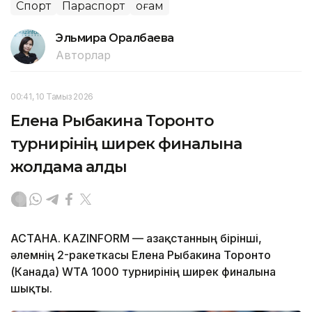
Спорт
Параспорт
Қоғам
Эльмира Оралбаева
Авторлар
00:41, 10 Тамыз 2026
Елена Рыбакина Торонто
турнирінің ширек финалына
жолдама алды
АСТАНА. KAZINFORM — Қазақстанның бірінші,
әлемнің 2-ракеткасы Елена Рыбакина Торонто
(Канада) WTA 1000 турнирінің ширек финалына
шықты.