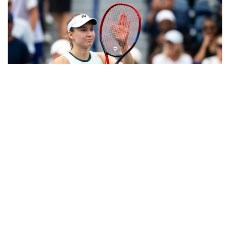
Фото: ҚТФ
Қазақстандық теннисші төртінші айналымда
әлемнің 55-ракеткасы, ресейлік Людмила
Самсоноваға тап келді.
Е.Рыбакина үшін ресейлік спортшы қолайсыз
қарсылас болып есептеледі. Осыған дейін өзара
алты кездесудің төртеуінде Л.Самсонова жеңсе,