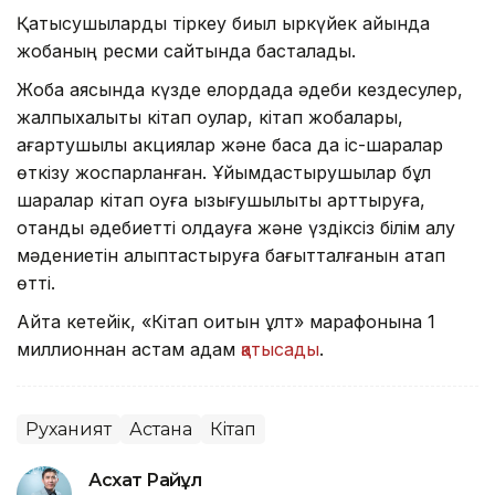
Қатысушыларды тіркеу биыл қыркүйек айында
жобаның ресми сайтында басталады.
Жоба аясында күзде елордада әдеби кездесулер,
жалпыхалықтық кітап оқулар, кітап жобалары,
ағартушылық акциялар және басқа да іс-шаралар
өткізу жоспарланған. Ұйымдастырушылар бұл
шаралар кітап оқуға қызығушылықты арттыруға,
отандық әдебиетті қолдауға және үздіксіз білім алу
мәдениетін қалыптастыруға бағытталғанын атап
өтті.
Айта кетейік, «Кітап оқитын ұлт» марафонына 1
миллионнан астам адам
қатысады
.
Руханият
Астана
Кітап
Асхат Райқұл