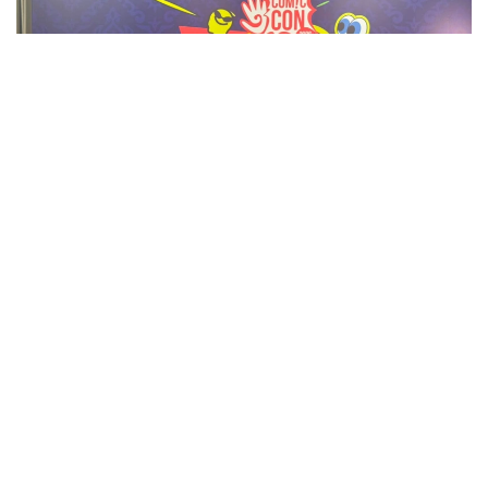
Фото: Адия Абубакир/Kazinform
Comic Con Astana фестивалінде өткен баспасөз
мәслихатында актерден Қазақстанда тосын
көрінген немесе мәдени алшақтықтар туралы сұрақ
қойылды. Андерсонның айтуынша, ешбір мәдени
алшақтықты сезінбеген. Дегенмен Астананың кең
көпжолақты көшелері мен жергілікті тұрғындардың
сыпайы қарым-қатынасы ерекше назар аударарлық