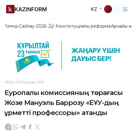
KAZINFORM
KZ
Сайлау-2026
Конституциялық реформа
Арнайы жо
Тренд:
16:50, 02 Маусым 2013
Еуропалық комиссияның төрағасы
Жозе Мануэль Баррозу «ЕҰУ-дың
құрметті профессоры» атанды