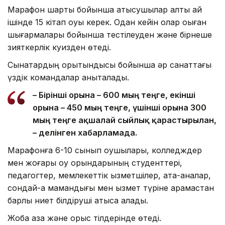
Марафон шарты бойынша қатысушылар алты ай
ішінде 15 кітап оқуы керек. Одан кейін олар оқыған
шығармалары бойынша тестілеуден және бірнеше
зияткерлік куизден өтеді.
Сынақтардың қорытындысы бойынша әр санаттағы
үздік командалар анықталады.
– Бірінші орынға – 600 мың теңге, екінші
орынға – 450 мың теңге, үшінші орынға 300
мың теңге ақшалай сыйлық қарастырылған,
– делінген хабарламада.
Марафонға 6-10 сынып оқушылары, колледждер
мен жоғары оқу орындарының студенттері,
педагогтер, мемлекеттік қызметшілер, ата-аналар,
сондай-ақ мамандығы мен қызмет түріне қарамастан
барлық ниет білдіруші қатыса алады.
Жоба қазақ және орыс тілдерінде өтеді.