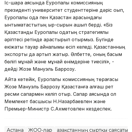
Іс-шара аясында Еуропалық комиссияның
президенті университет студенттеріне дәріс оқып,
Еуропалық одақ пен Қазақстан арасындағы
ынтымақтастықтың қыр-сырын ашып берді. «Біз
Қазақстанды Еуропалық одақтың стратегиялық
әріптесі ретінде қарастырып отырмыз. Бүгінде
екіжақты тауар айналымы өсіп келеді. Қазақстанның
экспорты да артып жатыр. Әлбетте, оның басым
бөлігі мұнай және мұнай өнімдеріне тиесілі», -
дейді Жозе Мануэль Баррозу.
Айта кетейік, Еуропалық комиссияның төрағасы
Жозе Мануэль Баррозу Қазақстанға алғаш рет
ресми сапармен келіп отыр. Сапар аясында ол
Мемлекет басшысы Н.Назарбаевпен және
Премьер-Министр С.Ахметовпен кездеспек.
Астана
ЖОО-лар
Қазақстанның сыртқы саясаты