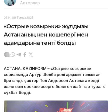
Авторлар
01:14, 09 Тамыз 2026
«Острые козырьки» жұлдызы
Астананың кең көшелері мен
адамдарына тәнті болды
АСТАНА. KAZINFORM – «Острые козырьки»
сериалында Артур Шелби рөлі арқылы танылған
британдық актер Пол Андерсон Астанаға келді
және өзін ерекше әсерге бөлеген жайттар туралы
сұхбат берді.