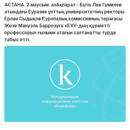
АСТАНА. 2 маусым. ҚазАқпарат - Бүгін Лев Гумилев
атындағы Еуразия ұлттық университетінің ректоры
Ерлан Сыдықов Еуропалық комиссияның төрағасы
Жозе Мануэль Баррозуға «ЕҰУ-дың құрметті
профессоры» ғылыми атағын салтанатты түрде
табыс етті.