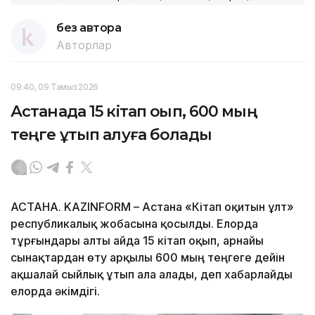
без автора
Авторлар
09:40, 09 Тамыз 2026
Астанада 15 кітап оқып, 600 мың
теңге ұтып алуға болады
АСТАНА. KAZINFORM – Астана «Кітап оқитын ұлт»
республикалық жобасына қосылды. Елорда
тұрғындары алты айда 15 кітап оқып, арнайы
сынақтардан өту арқылы 600 мың теңгеге дейін
ақшалай сыйлық ұтып ала алады, деп хабарлайды
елорда әкімдігі.