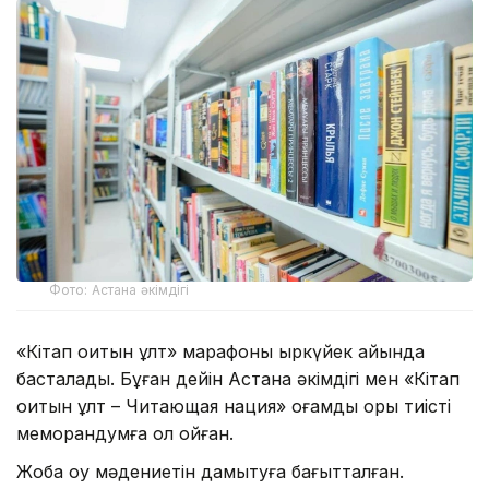
Фото: Астана әкімдігі
«Кітап оқитын ұлт» марафоны қыркүйек айында
басталады. Бұған дейін Астана әкімдігі мен «Кітап
оқитын ұлт – Читающая нация» қоғамдық қоры тиісті
меморандумға қол қойған.
Жоба оқу мәдениетін дамытуға бағытталған.