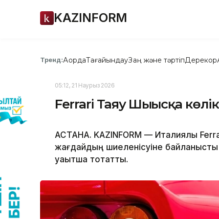
KAZINFORM
Ақорда
Тағайындау
Заң және тәртіп
Дерекқор
Тренд:
05:12, 21 Наурыз 2026
Ferrari Таяу Шығысқа көлі
АСТАНА. KAZINFORM — Италиялық Ferra
жағдайдың шиеленісуіне байланысты Т
уақытша тоқтатты.