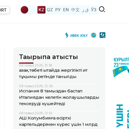
KZ
QZ
РУ
EN
中文
ق ز
ЎЗ
ORT
Тақырыпқа қатысты
08 тамыз 2026, 15:18
Қазақ төбеті Қытайда жергілікті ит
тұқымы ретінде танылды
08 тамыз 2026, 12:36
Испания 8 тамыздан бастап
Италиядан келетін жолаушыларды
тексеруді күшейтеді
08 тамыз 2026, 12:14
АҚШ Колумбияға есірткі
картельдерімен күрес үшін 1 млрд