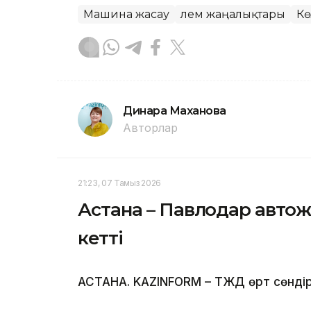
Машина жасау
Әлем жаңалықтары
Кө
Динара Маханова
Авторлар
21:23, 07 Тамыз 2026
Астана – Павлодар автож
кетті
АСТАНА. KAZINFORM – ТЖД өрт сөндіруш