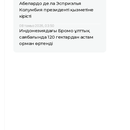
Абелардо де ла Эсприэлья
Колумбия президенті қызметіне
кірісті
08 тамыз 2026, 03:50
Индонезиядағы Бромо ұлттық
саябағында 120 гектардан астам
орман өртенді