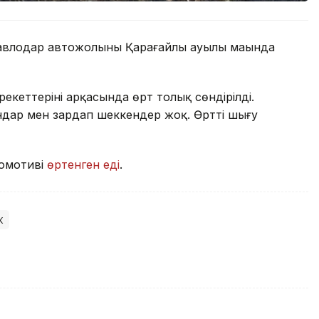
авлодар автожолының Қарағайлы ауылы маңында
рекеттерінің арқасында өрт толық сөндірілді.
дар мен зардап шеккендер жоқ. Өрттің шығу
комотиві
өртенген еді
.
к