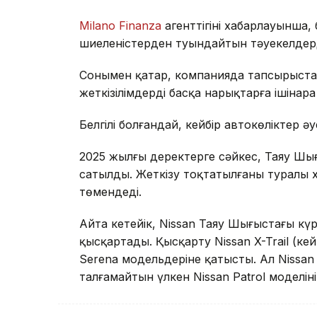
Milano Finanza
агенттігінің хабарлауынша, 
шиеленістерден туындайтын тәуекелдерд
Сонымен қатар, компанияда тапсырыстар
жеткізілімдерді басқа нарықтарға ішінара
Белгілі болғандай, кейбір автокөліктер әу
2025 жылғы деректерге сәйкес, Таяу Шығ
сатылды. Жеткізу тоқтатылғаны туралы 
төмендеді.
Айта кетейік, Nissan Таяу Шығыстағы кү
қысқартады. Қысқарту Nissan X-Trail (к
Serena модельдеріне қатысты. Ал Nissan
талғамайтын үлкен Nissan Patrol моделінің 