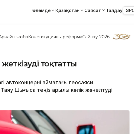
Әлемде
Қазақстан
Саясат
Талдау
SP
Арнайы жоба
Конституциялық реформа
Сайлау-2026
к жеткізуді тоқтатты
ri автоконцерні аймақтағы геосаяси
аяу Шығысқа теңіз арқылы көлік жөнелтуді