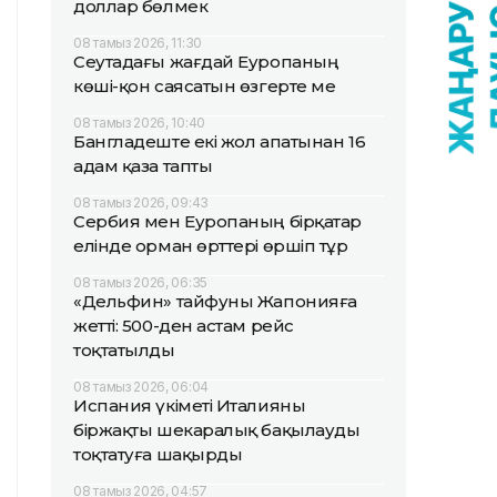
доллар бөлмек
08 тамыз 2026, 11:30
Сеутадағы жағдай Еуропаның
көші-қон саясатын өзгерте ме
08 тамыз 2026, 10:40
Бангладеште екі жол апатынан 16
адам қаза тапты
08 тамыз 2026, 09:43
Сербия мен Еуропаның бірқатар
елінде орман өрттері өршіп тұр
08 тамыз 2026, 06:35
«Дельфин» тайфуны Жапонияға
жетті: 500-ден астам рейс
тоқтатылды
08 тамыз 2026, 06:04
Испания үкіметі Италияны
біржақты шекаралық бақылауды
тоқтатуға шақырды
08 тамыз 2026, 04:57