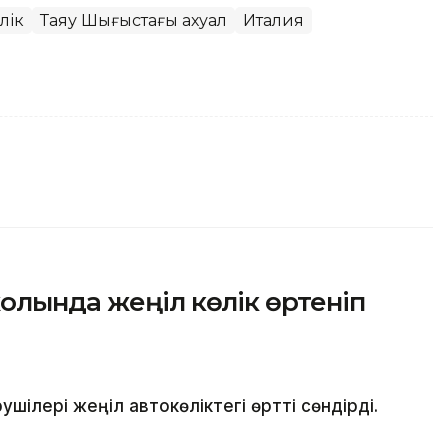
лік
Таяу Шығыстағы ахуал
Италия
олында жеңіл көлік өртеніп
ілері жеңіл автокөліктегі өртті сөндірді.