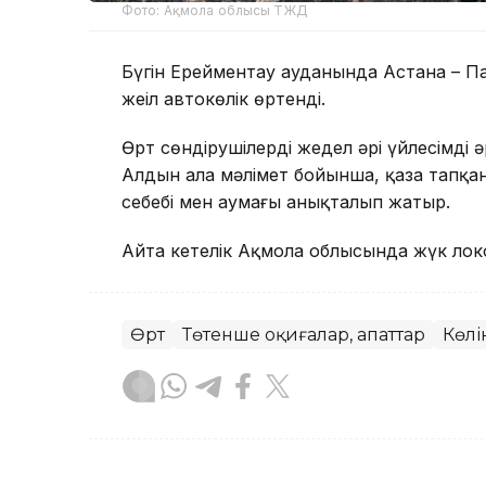
Фото: Ақмола облысы ТЖД
Бүгін Ерейментау ауданында Астана – П
жеңіл автокөлік өртенді.
Өрт сөндірушілердің жедел әрі үйлесімді ә
Алдын ала мәлімет бойынша, қаза тапқан
себебі мен аумағы анықталып жатыр.
Айта кетелік Ақмола облысында жүк ло
Өрт
Төтенше оқиғалар, апаттар
Көлі
Назым Бөлесова