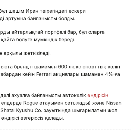
бұл шешім Иран төңірегіндегі әскери
ің артуына байланысты болды.
дың айтарлықтай портфелі бар, бұл оларға
 қайта бөлуге мүмкіндік береді.
е арқылы жеткізіледі.
ыста брендтің шамамен 600 люкс спорттық көлігі
хабардан кейін Ferrari акциялары шамамен 4%-ға
рделі ахуалға байланысты автокөлік
өндірісін
ей елдерде Rogue атауымен сатылады) және Nissan
 Shatai Kyushu Co. зауытында шығарылатын жол
өндірісі өзгеріссіз қалады.