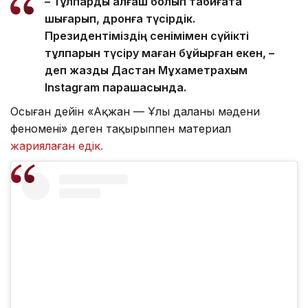
– Тұлпарды алғаш болып табиғатқа
шығарып, дронға түсірдік.
Президентіміздің сенімімен сүйікті
тұлпарын түсіру маған бұйырған екен, –
деп жазды Дастан Мұхаметрахым
Instagram парақшасында.
Осыған дейін «Ақжан — Ұлы даланың мәдени
феномені» деген тақырыппен материал
жариялаған едік.