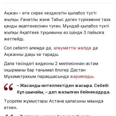
Ақжан – өте сирек кездесетін қылаңбоз түсті
жылқы. Ғанатлы және Табыс деген түрікменнің таза
қанды ақалтекесінен туған. Мұндай қылаңбоз түкті
жылқы Ақалтеке тұқымының өз ішінде 3 пайызға
жетпейді.
Сол себепті әлемде де,
әлеуметтік желіде
де
Ақжанның даңқы кең тарады.
Дала төсіндегі видеоны 2 миллионнан астам
оқырманы бар танымал блогер Дастан
Мұхаметрахым парақшасында
жариялады.
– Жасанды интеллектіден жақсырақ. Себебі
бұл шынайы, – деп жазылған бейнекадрда.
Түсірілім жұмыстары Астана қаласының маңында
өткен.