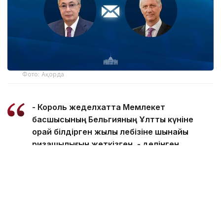
Фото: Ақорда
- Король жеделхатта Мемлекет
басшысының Бельгияның Ұлттық күніне
орай білдірген жылы лебізіне шынайы
ризашылығын жеткізген, - делінген
ақпаратта.
Сондай-ақ Король Филипп биыл Президенттің
шақыруы бойынша Қазақстанға жасайтын алдағы
мемлекеттік сапарына ерекше мән беріп
отырғанын атап өткен.