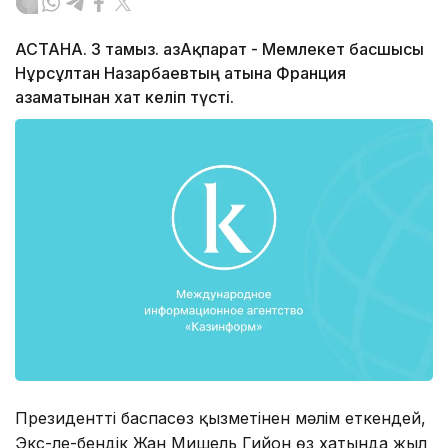
АСТАНА. 3 тамыз. ҚазАқпарат - Мемлекет басшысы
Нұрсұлтан Назарбаевтың атына Франция
азаматынан хат келіп түсті.
Президенттің баспасөз қызметінен мәлім еткендей,
Экс-ле-бендік Жан Мишель Гийон өз хатында жыл