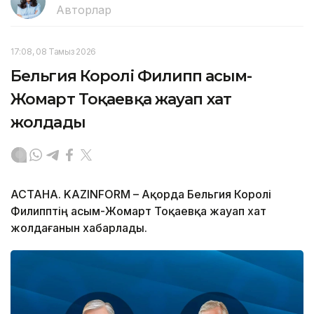
Авторлар
17:08, 08 Тамыз 2026
Бельгия Королі Филипп Қасым-
Жомарт Тоқаевқа жауап хат
жолдады
АСТАНА. KAZINFORM – Ақорда Бельгия Королі
Филипптің Қасым-Жомарт Тоқаевқа жауап хат
жолдағанын хабарлады.