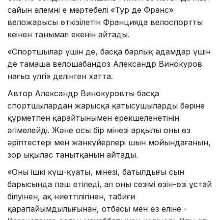
сайын әлемнің ең мәртебелі «Тур де Франс»
веложарысы өткізілетін Францияда велоспорттың
кеңінен танымал екенін айтады.
«Спортшылар үшін де, басқа барлық адамдар үшін
де тамаша велошабандоз Александр Винокуров
нағыз үлгі» делінген хатта.
Автор Александр Винокуровтың басқа
спортшылардан жарысқа қатысушылардың бәріне
құрметпен қарайтынымен ерекшеленетінін
әңгімелейді. Және осы бір мінезі арқылы оны өз
әріптестері мен жанкүйерлері шын мойындағанын,
зор ықылас танытқанын айтады.
«Оның ішкі күш-қуаты, мінезі, батылдығы сын
барысында паш етіледі, ал оның сезімі өзін-өзі ұстай
білуінен, ақ ниеттілігінен, табиғи
қарапайымдылығынан, отбасы мен өз еліне -