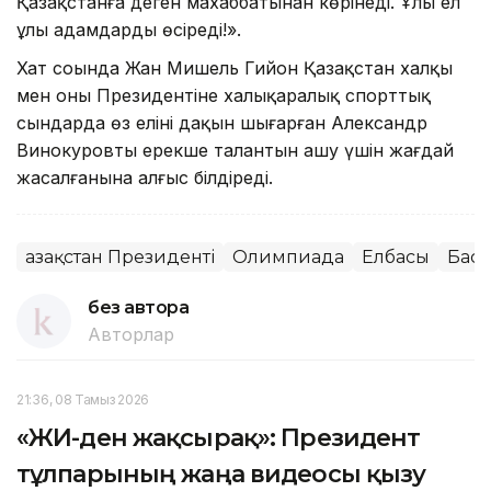
Қазақстанға деген махаббатынан көрінеді. Ұлы ел
ұлы адамдарды өсіреді!».
Хат соңында Жан Мишель Гийон Қазақстан халқы
мен оның Президентіне халықаралық спорттық
сындарда өз елінің даңқын шығарған Александр
Винокуровтың ерекше талантын ашу үшін жағдай
жасалғанына алғыс білдіреді.
Қазақстан Президенті
Олимпиада
Елбасы
Баст
без автора
Авторлар
21:36, 08 Тамыз 2026
«ЖИ-ден жақсырақ»: Президент
тұлпарының жаңа видеосы қызу