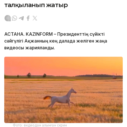
талқыланып жатыр
АСТАНА. KAZINFORM – Президенттің сүйікті
сәйгүлігі Ақжанның кең далада желіген жаңа
видеосы жарияланды.
Фото: видеодан алынған скрин