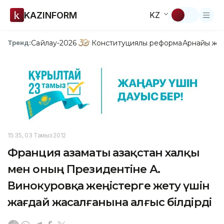
KAZINFORM
KZ
Сайлау-2026
Конституциялық реформа
Арнайы жо
Тренд:
15:35, 03 Тамыз 2012
Франция азаматы Қазақстан халқы
мен оның Президентіне А.
Винокуровқа жеңістерге жету үшін
жағдай жасалғанына алғыс білдірді