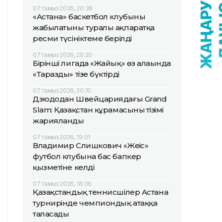
07 тамыз 2026, 20:38
«Астана» баскетбол клубының
жабылатыны туралы ақпаратқа
ресми түсініктеме берілді
07 тамыз 2026, 20:20
Бірінші лигада «Жайық» өз алаңында
«Таразды» тізе бүктірді
07 тамыз 2026, 20:10
Дзюдодан Швейцариядағы Grand
Slam: Қазақстан құрамасының тізімі
жарияланды
07 тамыз 2026, 19:01
Владимир Слишкович «Жеңіс»
футбол клубына бас бапкер
қызметіне келді
07 тамыз 2026, 18:06
Қазақстандық теннисшілер Астана
турнирінде чемпиондық атаққа
таласады