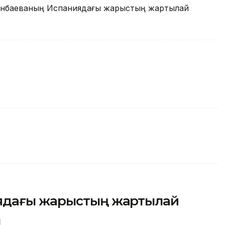
Жиенбаеваның Испаниядағы жарыстың жартылай
ядағы жарыстың жартылай
ы