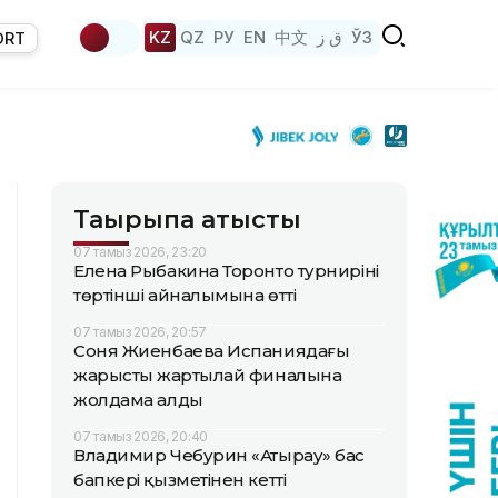
KZ
QZ
РУ
EN
中文
ق ز
ЎЗ
ORT
Тақырыпқа қатысты
07 тамыз 2026, 23:20
Елена Рыбакина Торонто турнирінің
төртінші айналымына өтті
07 тамыз 2026, 20:57
Соня Жиенбаева Испаниядағы
жарыстың жартылай финалына
жолдама алды
07 тамыз 2026, 20:40
Владимир Чебурин «Атырау» бас
бапкері қызметінен кетті