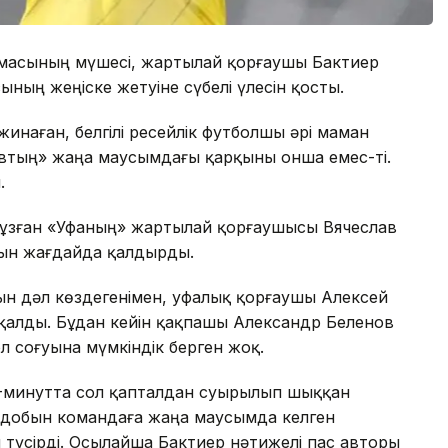
амасының мүшесі, жартылай қорғаушы Бактиер
ның жеңіске жетуіне сүбелі үлесін қосты.
инаған, белгілі ресейлік футболшы әрі маман
тың» жаңа маусымдағы қарқыны онша емес-ті.
.
бұзған «Уфаның» жартылай қорғаушысы Вячеслав
ын жағдайда қалдырды.
н дәл көздегенімен, уфалық қорғаушы Алексей
қалды. Бұдан кейін қақпашы Александр Беленов
 соғуына мүмкіндік берген жоқ.
9-минутта сол қапталдан суырылып шыққан
 добын командаға жаңа маусымда келген
түсірді. Осылайша Бактиер нәтижелі пас авторы