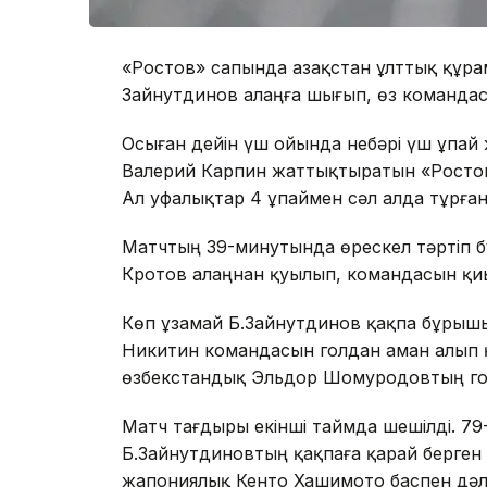
«Ростов» сапында Қазақстан ұлттық құр
Зайнутдинов алаңға шығып, өз командасы
Осыған дейін үш ойында небәрі үш ұпай ж
Валерий Карпин жаттықтыратын «Ростов
Ал уфалықтар 4 ұпаймен сәл алда тұрған
Матчтың 39-минутында өрескел тәртіп 
Кротов алаңнан қуылып, командасын қи
Көп ұзамай Б.Зайнутдинов қақпа бұрышы
Никитин командасын голдан аман алып 
өзбекстандық Эльдор Шомуродовтың гол
Матч тағдыры екінші таймда шешілді. 7
Б.Зайнутдиновтың қақпаға қарай берген
жапониялық Кенто Хашимото баспен дәл 