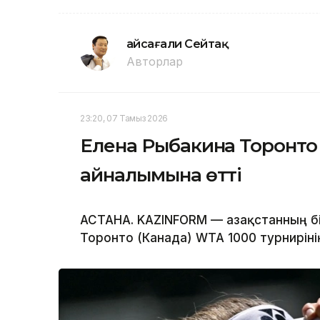
Ғайсағали Сейтақ
Авторлар
23:20, 07 Тамыз 2026
Елена Рыбакина Торонто 
айналымына өтті
АСТАНА. KAZINFORM — Қазақстанның бі
Торонто (Канада) WTA 1000 турнирін