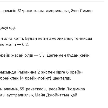
а әлемнің 31-ракеткасы, америкалық Энн Лимен
суі еді.
мен алға кетті. Бұдан кейін америкалық теннисші
е жетті — 6:2.
брейк жасай білді — 5:3. Дегенмен бұдан кейін
.
рысында Рыбакина 2 эйспен бірге 6 брейк-
 брейкпен (4 брейк-пойнт) шектелді.
н әлемнің 55-ракеткасы, ресейлік Людмила
ағы аустралиялық Майя Джойнттың қай