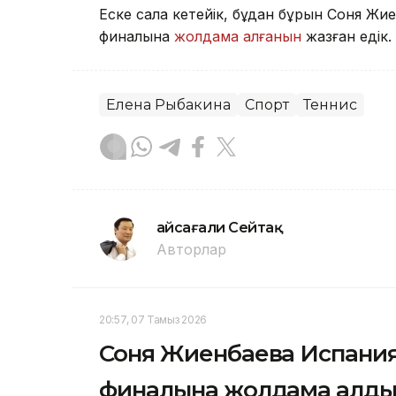
Еске сала кетейік, бұдан бұрын Соня 
финалына
жолдама алғанын
жазған едік.
Елена Рыбакина
Спорт
Теннис
Ғайсағали Сейтақ
Авторлар
20:57, 07 Тамыз 2026
Соня Жиенбаева Испани
финалына жолдама алд