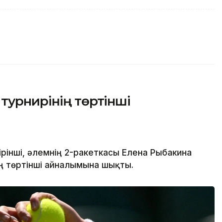
турнирінің төртінші
рінші, әлемнің 2-ракеткасы Елена Рыбакина
ің төртінші айналымына шықты.