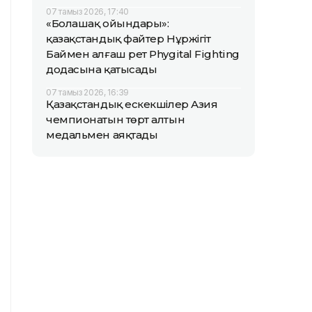
07 тамыз 2026, 17:40
«Болашақ ойындары»:
қазақстандық файтер Нұржігіт
Баймен алғаш рет Phygital Fighting
додасына қатысады
07 тамыз 2026, 16:39
Қазақстандық ескекшілер Азия
чемпионатын төрт алтын
медальмен аяқтады