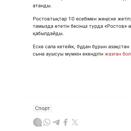
атанды.
Ростовтықтар 1:0 есебімен жеңіске жетіп,
тамызда өтетін бесінші турда «Ростов» 
қабылдайды.
Еске сала кетейік, бұдан бұрын Қазақс
сына ауысуы мүмкін екендігін
жазған бол
Спорт