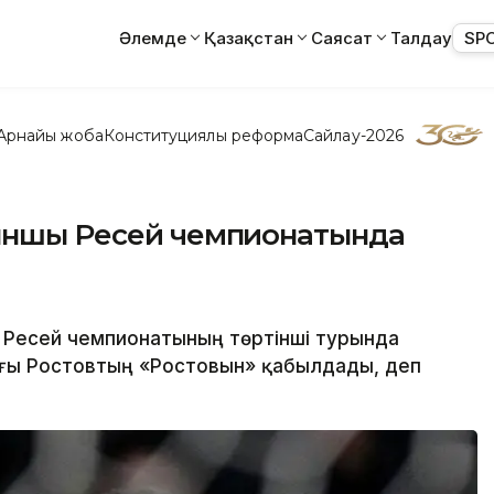
Әлемде
Қазақстан
Саясат
Талдау
SP
Арнайы жоба
Конституциялық реформа
Сайлау-2026
йыншы Ресей чемпионатында
 Ресей чемпионатының төртінші турында
ғы Ростовтың «Ростовын» қабылдады, деп