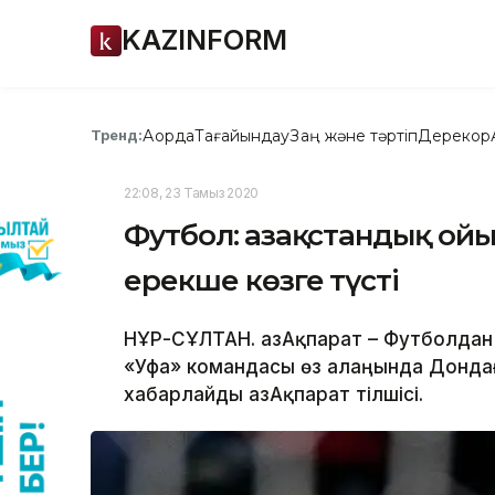
KAZINFORM
Ақорда
Тағайындау
Заң және тәртіп
Дерекқор
Тренд:
22:08, 23 Тамыз 2020
Футбол: Қазақстандық о
ерекше көзге түсті
НҰР-СҰЛТАН. ҚазАқпарат – Футболдан
«Уфа» командасы өз алаңында Донда
хабарлайды ҚазАқпарат тілшісі.