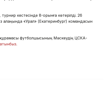
 турнир кестесінде 8-орынға көтерілді. 26
өз алаңында «Урал» (Екатеринбург) командасын
тан құрамасы футболшысының Мәскеудің ЦСКА-
атынбыз.