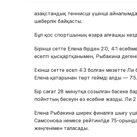
Қазақстандық теннисші үшінші айналымд
шеберлік байқасты.
Бұл қос спортшының өзара алғашқы кезде
Бірінші сетте Елена бірден 2:0, 4:1 есебі
есепті қысқартқанымен, Рыбакина дегенін
Екінші сетте есеп 4:3 болған мезетте Ли 
Елена қатарынан төрт геймді алды — 7:5
Бір сағат 28 минутқа созылған бәсеке ба
пойнттың бесеуін өз есебіне жазды. Ли 2
Елена Рыбакина ширек финалға шығу үші
Самсонова немесе рейтингіде 75-орынд
жеңгенімен таласады.