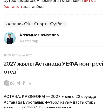
футболшысы әлем чемпионатынан кейін
қайтыс
болғанын
жазғанбыз.
«Астана» ФК
Спорт
Футбол
Алпамыс Файзолла
Авторлар
19:26, 05 Тамыз 2026
2027 жылы Астанада УЕФА конгресі
өтеді
АСТАНА. KAZINFORM — 2027 жылғы 22 сәуірде
Астанада Еуропалық футбол қауымдастықтары
одағының (УЕФА) 51-конгресі өтеді.