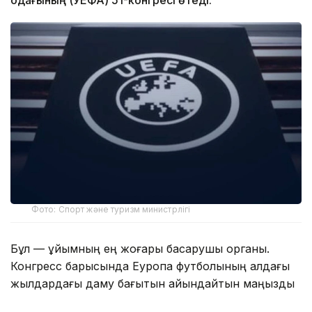
Фото: Спорт және туризм министрлігі
Бұл — ұйымның ең жоғары басқарушы органы.
Конгресс барысында Еуропа футболының алдағы
жылдардағы даму бағытын айқындайтын маңызды
шешімдер қабылданады.