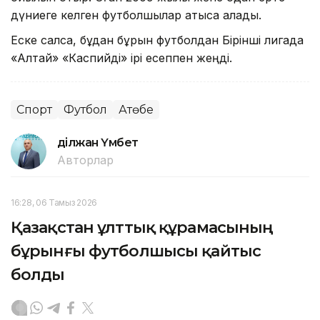
дүниеге келген футболшылар қатыса алады.
Еске салсақ, бұдан бұрын футболдан Бірінші лигада
«Алтай» «Каспийді» ірі есеппен жеңді.
Спорт
Футбол
Ақтөбе
Әділжан Үмбет
Авторлар
16:28, 06 Тамыз 2026
Қазақстан ұлттық құрамасының
бұрынғы футболшысы қайтыс
болды