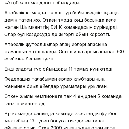
«Ақтөбе» командасын қабылдады.
Ақтөбелік команда он үш тур бойы жеңілістің ащы
дәмін татқан жоқ. Өткен турда көш басында келе
жатқан Шымкенттің БИІК командасын сүріндірді.
Олар бұл кездесуде де жігерлі ойын көрсетті.
Ақтөбелік футболшылар алаң иелері қақпасына
жауапсыз 9 гол салды. Осылайша қарсыласынан 9:0
есебімен басым түсті.
Енді алдағы тур ойындары 11 тамыз күні өтеді.
Федерация талабымен ерлер клубтарының
жанынан биыл әйелдер құрамалары құрылған.
Өткен жылы чемпионатқа тек 4 өңірден 5 команда
ғана тіркелген еді.
Әр команда сапында кемінде қазақстандық футбол
мектебінің 13 түлегі болуға тиіс деген талап
қойылып отыр. Оған 2009 жылы және одан ерте