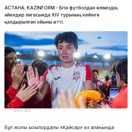
АСТАНА. KAZINFORM - Бүгін футболдан еліміздің
әйелдер лигасында ХIV турының кейінге
қалдырылған ойыны өтті.
Фото: ҚФФ
Бұл жолы қызылордалық «Қайсар» өз алаңында