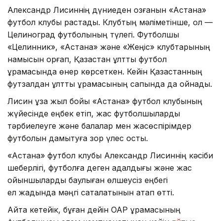
Александр Лисиннің дүниеден озғанын «Астана»
футбол клубы растады. Клубтың мәліметінше, ол —
Целиноград футболының түлегі. Футболшы
«Целинник», «Астана» және «Жеңіс» клубтарының
намысын қорғап, Қазақстан ұлттық футбол
құрамасында өнер көрсеткен. Кейін Қазақстанның
футзалдан ұлттық құрамасының сапында да ойнады.
Лисин ұзақ жыл бойы «Астана» футбол клубының
жүйесінде еңбек етіп, жас футболшыларды
тәрбиелеуге және балалар мен жасөспірімдер
футболын дамытуға зор үлес қосты.
«Астана» футбол клубы Александр Лисиннің кәсіби
шеберлігі, футболға деген адалдығы және жас
ойыншыларды баулыған өлшеусіз еңбегі
ел жадында мәңгі сақталатынын атап өтті.
Айта кетейік, бұған дейін ОАР құрамасының