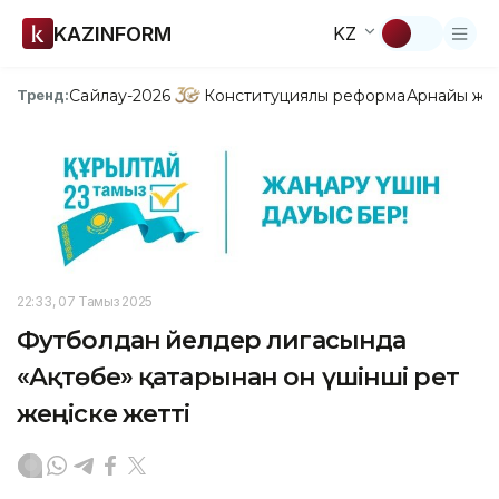
KAZINFORM
KZ
Сайлау-2026
Конституциялық реформа
Арнайы жо
Тренд:
22:33, 07 Тамыз 2025
Футболдан әйелдер лигасында
«Ақтөбе» қатарынан он үшінші рет
жеңіске жетті