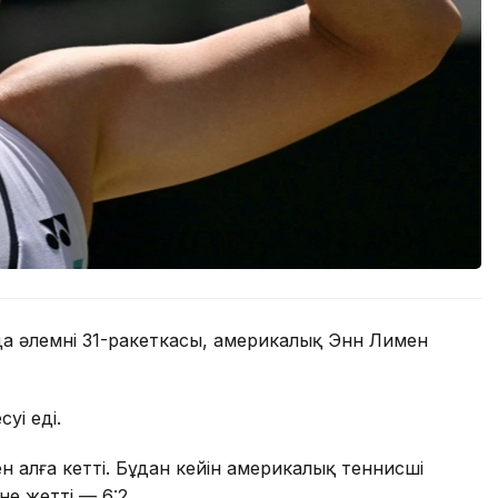
а әлемнің 31-ракеткасы, америкалық Энн Лимен
уі еді.
мен алға кетті. Бұдан кейін америкалық теннисші
е жетті — 6:2.