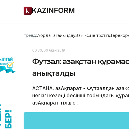
KAZINFORM
Ақорда
Тағайындау
Заң және тәртіп
Дерекқор
Тренд:
00:36, 06 Ақпан 2019
Футзал: Қазақстан құрам
анықталды
АСТАНА. ҚазАқпарат - Футзалдан Қаз
негізгі кезеңі бесінші тобындағы құ
ҚазАқпарат тілшісі.