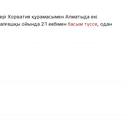
дері Хорватия құрамасымен Алматыда екі
ер алғашқы ойында 2:1 еебімен
басым түссе
, одан