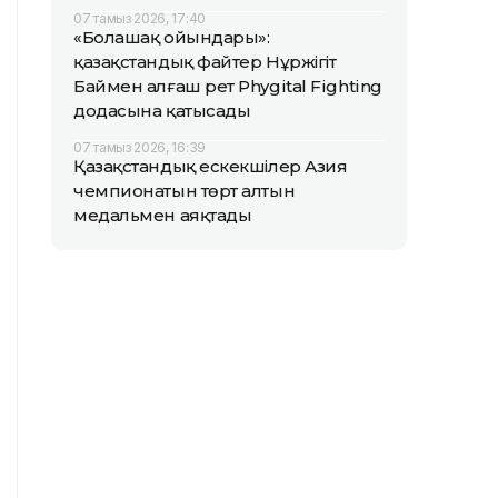
07 тамыз 2026, 17:40
«Болашақ ойындары»:
қазақстандық файтер Нұржігіт
Баймен алғаш рет Phygital Fighting
додасына қатысады
07 тамыз 2026, 16:39
Қазақстандық ескекшілер Азия
чемпионатын төрт алтын
медальмен аяқтады