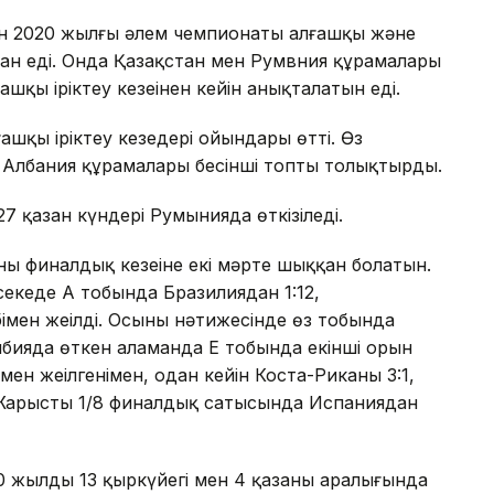
ан 2020 жылғы әлем чемпионаты алғашқы және
тылған еді. Онда Қазақстан мен Румвния құрамалары
ғашқы іріктеу кезеңінен кейін анықталатын еді.
ғашқы іріктеу кезеңдері ойындары өтті. Өз
н Албания құрамалары бесінші топты толықтырды.
 қазан күндері Румынияда өткізіледі.
ың финалдық кезеңіне екі мәрте шыққан болатын.
екеде А тобында Бразилиядан 1:12,
імен жеңілді. Осының нәтижесінде өз тобында
мбияда өткен аламанда Е тобында екінші орын
ен жеңілгенімен, одан кейін Коста-Риканы 3:1,
 Жарыстың 1/8 финалдық сатысында Испаниядан
0 жылдың 13 қыркүйегі мен 4 қазаны аралығында