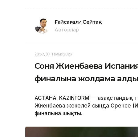
Ғайсағали Сейтақ
Авторлар
20:57, 07 Тамыз 2026
Соня Жиенбаева Испани
финалына жолдама алд
АСТАНА. KAZINFORM — Қазақстандық т
Жиенбаева жекелей сында Оренсе (И
финалына шықты.