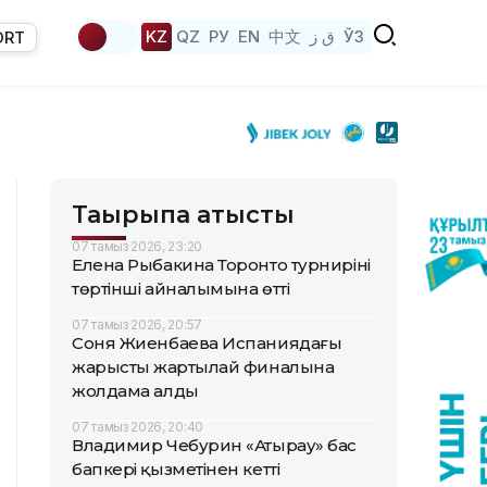
KZ
QZ
РУ
EN
中文
ق ز
ЎЗ
ORT
Тақырыпқа қатысты
07 тамыз 2026, 23:20
Елена Рыбакина Торонто турнирінің
төртінші айналымына өтті
07 тамыз 2026, 20:57
Соня Жиенбаева Испаниядағы
жарыстың жартылай финалына
жолдама алды
07 тамыз 2026, 20:40
Владимир Чебурин «Атырау» бас
бапкері қызметінен кетті