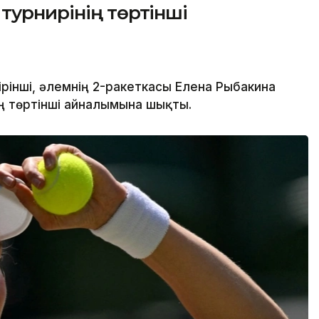
турнирінің төртінші
рінші, әлемнің 2-ракеткасы Елена Рыбакина
ің төртінші айналымына шықты.