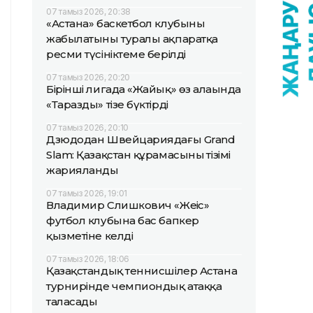
07 тамыз 2026, 20:38
«Астана» баскетбол клубының
жабылатыны туралы ақпаратқа
ресми түсініктеме берілді
07 тамыз 2026, 20:20
Бірінші лигада «Жайық» өз алаңында
«Таразды» тізе бүктірді
07 тамыз 2026, 20:10
Дзюдодан Швейцариядағы Grand
Slam: Қазақстан құрамасының тізімі
жарияланды
07 тамыз 2026, 19:01
Владимир Слишкович «Жеңіс»
футбол клубына бас бапкер
қызметіне келді
07 тамыз 2026, 18:06
Қазақстандық теннисшілер Астана
турнирінде чемпиондық атаққа
таласады