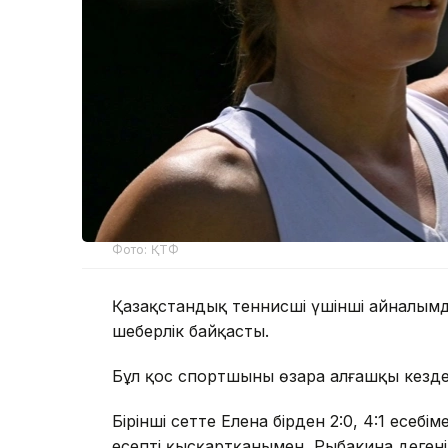
Фото: ҚТФ
Қазақстандық теннисші үшінші айналымд
шеберлік байқасты.
Бұл қос спортшының өзара алғашқы кездес
Бірінші сетте Елена бірден 2:0, 4:1 есебі
есепті қысқартқанымен, Рыбакина дегенін