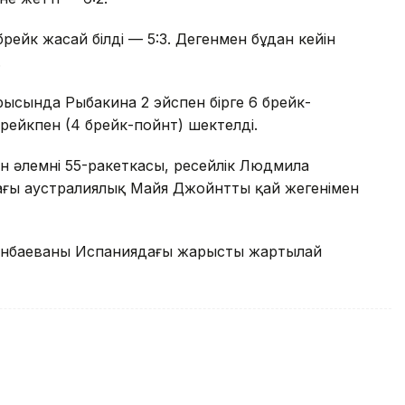
брейк жасай білді — 5:3. Дегенмен бұдан кейін
.
рысында Рыбакина 2 эйспен бірге 6 брейк-
брейкпен (4 брейк-пойнт) шектелді.
 әлемнің 55-ракеткасы, ресейлік Людмила
ғы аустралиялық Майя Джойнттың қай жеңгенімен
иенбаеваның Испаниядағы жарыстың жартылай