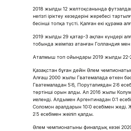
2018 жылдың 12 желтоқсанында футзалд
негізгі іріктеу кезеңдерінің жеребесі тар
бесінші топқа түсті. Қалған екі құрама ал
2019 жылдың 29 қаңтар-3 ақпан күндері ал
тобында жеңімпаз атанған Голландия ме
Аталмыш топ ойындары 2019 жылдың 22-27
Қазақстан бұған дейін Әлем чемпионатын
Алғаш 2000 жылы Гватемалада өткен бәс
Гватемаладан 5:6, Поруталиядан 2:6 есеб
төртінші орын алды. Ал 2016 жылы Колу
иеленді. Алдымен Аргентинадан 0:1 есебім
Соломон аралдарын 10:0 есебімен жеңді.
2:5 есебімен жеңіліп қалды.
Әлем чемпионатының финалдық кезеңі 202