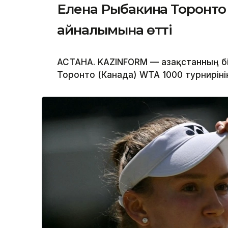
Елена Рыбакина Торонто 
айналымына өтті
АСТАНА. KAZINFORM — Қазақстанның бі
Торонто (Канада) WTA 1000 турнирін