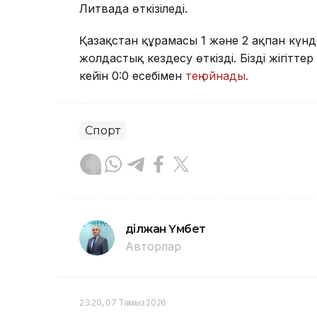
Литвада өткізіледі.
Қазақстан құрамасы 1 және 2 ақпан күн
жолдастық кездесу өткізді. Біздің жігітт
кейін 0:0 есебімен
тең ойнады.
Спорт
Әділжан Үмбет
Авторлар
23:20, 07 Тамыз 2026