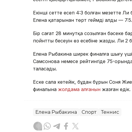
Екінші сетте есеп 4:3 болған мезетте Ли 
Елена қатарынан төрт геймді алды — 7:5
Бір сағат 28 минутқа созылған бәсеке ба
пойнттың бесеуін өз есебіне жазды. Ли 2 
Елена Рыбакина ширек финалға шығу үшін
Самсонова немесе рейтингіде 75-орында
таласады.
Еске сала кетейік, бұдан бұрын Соня Ж
финалына
жолдама алғанын
жазған едік.
Елена Рыбакина
Спорт
Теннис