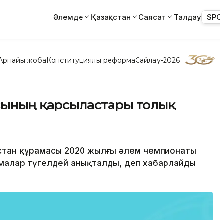
Әлемде
Қазақстан
Саясат
Талдау
SP
Арнайы жоба
Конституциялық реформа
Сайлау-2026
асының қарсыластары толық
ақстан құрамасы 2020 жылғы әлем чемпионаты
рамалар түгелдей анықталды, деп хабарлайды