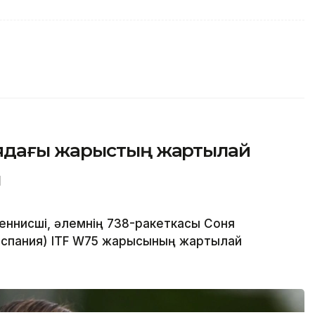
ядағы жарыстың жартылай
ы
еннисші, әлемнің 738-ракеткасы Соня
спания) ITF W75 жарысының жартылай