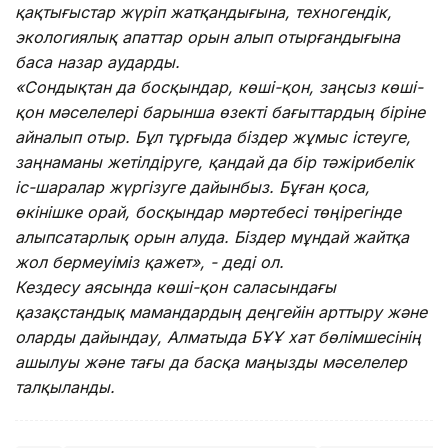
қақтығыстар жүріп жатқандығына, техногендік,
экологиялық апаттар орын алып отырғандығына
баса назар аударды.
«Сондықтан да босқындар, көші-қон, заңсыз көші-
қон мәселелері барынша өзекті бағыттардың біріне
айналып отыр. Бұл тұрғыда біздер жұмыс істеуге,
заңнаманы жетілдіруге, қандай да бір тәжірибелік
іс-шаралар жүргізуге дайынбыз. Бұған қоса,
өкінішке орай, босқындар мәртебесі төңірегінде
алыпсатарлық орын алуда. Біздер мұндай жайтқа
жол бермеуіміз қажет», - деді ол.
Кездесу аясында көші-қон саласындағы
қазақстандық мамандардың деңгейін арттыру және
оларды дайындау, Алматыда БҰҰ хат бөлімшесінің
ашылуы және тағы да басқа маңызды мәселелер
талқыланды.