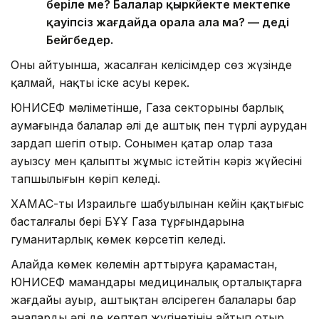
беріле ме? Балалар қыркүйекте мектепке
қауіпсіз жағдайда орала ала ма? — деді
Бейгбедер.
Оның айтуынша, жасалған келісімдер сөз жүзінде
қалмай, нақты іске асуы керек.
ЮНИСЕФ мәліметінше, Газа секторының барлық
аумағында балалар әлі де аштық пен түрлі аурудан
зардап шегіп отыр. Сонымен қатар олар таза
ауызсу мен қалыпты жұмыс істейтін кәріз жүйесінің
тапшылығын көріп келеді.
ХАМАС-тың Израильге шабуылынан кейін қақтығыс
басталғалы бері БҰҰ Газа тұрғындарына
гуманитарлық көмек көрсетіп келеді.
Алайда көмек көлемін арттыруға қарамастан,
ЮНИСЕФ мамандары медициналық орталықтарға
жағдайы ауыр, аштықтан әлсіреген балалары бар
аналардың әлі де көптеп жүгінетінін айтып отыр.