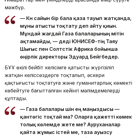
мәжбүр.
— Күн сайын бір бала қаза тауып жатқанда,
мұны атысты тоқтату деп айту қиын.
Мұндай жағдай Газа балаларының үмітін
ақтамайды, — деді ЮНИСЕФ-тің Таяу
Шығыс пен Солтүстік Африка бойынша
өңірлік директоры Эдуард Бейгбедер.
БҰҰ өкілі бейбіт келісімге қатысты жүргізіліп
жатқан келіссөздерге тоқталып, әскери
қақтығысты тоқтатуға және гуманитарлық көмекті
көбейтуге бағытталған кейінгі мәлімдемелерді
құптады.
— Газа балалары үшін ең маңыздысы —
қантөгіс тоқтай ма? Оларға қажетті көмек
толық көлемде жете ме? Ауруханалар
қайта жұмыс істей ме, таза ауызсу