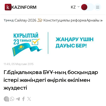
KAZINFORM
KZ
Сайлау-2026
Конституциялық реформа
Арнайы жо
Тренд:
11:49, 05 Маусым 2015
Г.Әбдіқалықова БҰҰ-ның босқындар
істері жөніндегі өңірлік өкілімен
жүздесті