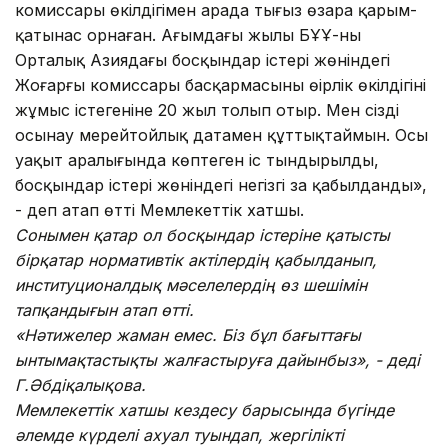
комиссары өкілдігімен арада тығыз өзара қарым-
қатынас орнаған. Ағымдағы жылы БҰҰ-ның
Орталық Азиядағы босқындар істері жөніндегі
Жоғарғы комиссары басқармасының өңірлік өкілдігінің
жұмыс істегеніне 20 жыл толып отыр. Мен сізді
осынау мерейтойлық датамен құттықтаймын. Осы
уақыт аралығында көптеген іс тындырылды,
босқындар істері жөніндегі негізгі заң қабылданды»,
- деп атап өтті Мемлекеттік хатшы.
Сонымен қатар ол босқындар істеріне қатысты
бірқатар нормативтік актілердің қабылданып,
институционалдық мәселелердің өз шешімін
тапқандығын атап өтті.
«Нәтижелер жаман емес. Біз бұл бағыттағы
ынтымақтастықты жалғастыруға дайынбыз», - деді
Г.Әбдіқалықова.
Мемлекеттік хатшы кездесу барысында бүгінде
әлемде күрделі ахуал туындап, жергілікті