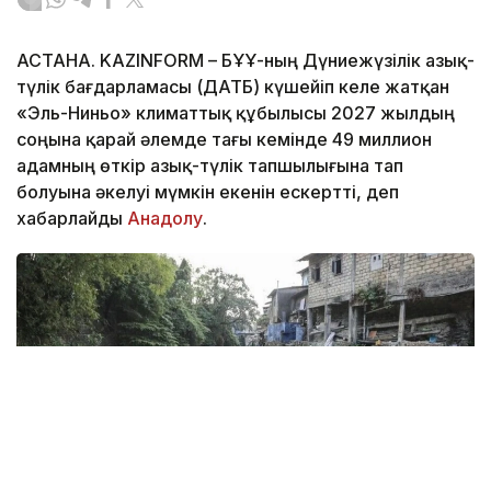
АСТАНА. KAZINFORM – БҰҰ-ның Дүниежүзілік азық-
түлік бағдарламасы (ДАТБ) күшейіп келе жатқан
«Эль-Ниньо» климаттық құбылысы 2027 жылдың
соңына қарай әлемде тағы кемінде 49 миллион
адамның өткір азық-түлік тапшылығына тап
болуына әкелуі мүмкін екенін ескертті, деп
хабарлайды
Анадолу
.