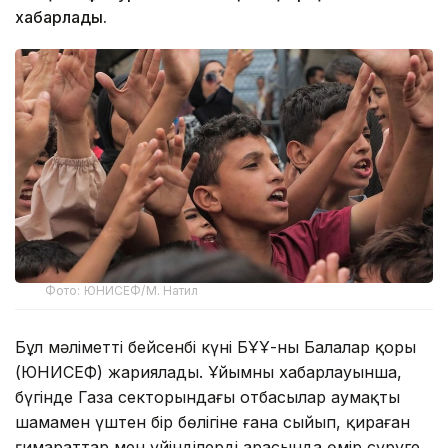
хабарлады.
Фото: ЮНИСЕФ/М. Натил
Бұл мәліметті бейсенбі күні БҰҰ-ның Балалар қоры
(ЮНИСЕФ) жариялады. Ұйымның хабарлауынша,
бүгінде Газа секторындағы отбасылар аумақтың
шамамен үштен бір бөлігіне ғана сыйып, қираған
ғимараттар мен үйінділердің арасында өмір сүруге