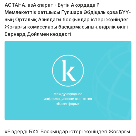
АСТАНА. ҚазАқпарат - Бүгін Ақордада ҚР
Мемлекеттік хатшысы Гүлшара Әбдіқалықова БҰҰ-
ның Орталық Азиядағы босқындар істері жөніндегі
Жоғарғы комиссиары басқармасының өңірлік өкілі
Бернард Дойлмен кездесті.
«Біздердің БҰҰ Босқындар істері жөніндегі Жоғарғы