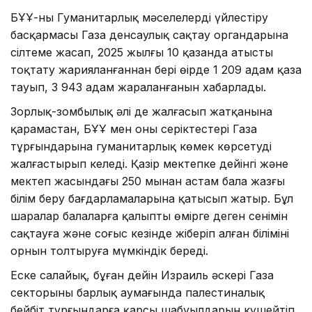
БҰҰ-ның Гуманитарлық мәселелерді үйлестіру
басқармасы Газа денсаулық сақтау органдарына
сілтеме жасап, 2025 жылғы 10 қазанда атысты
тоқтату жарияланғаннан бері өңірде 1 209 адам қаза
тауып, 3 943 адам жараланғанын хабарлады.
Зорлық-зомбылық әлі де жалғасып жатқанына
қарамастан, БҰҰ мен оның серіктестері Газа
тұрғындарына гуманитарлық көмек көрсетуді
жалғастырып келеді. Қазір мектепке дейінгі және
мектеп жасындағы 250 мыңнан астам бала жазғы
білім беру бағдарламаларына қатысып жатыр. Бұл
шаралар балаларға қалыпты өмірге деген сенімін
сақтауға және соғыс кезінде жіберіп алған білімінің
орнын толтыруға мүмкіндік береді.
Еске салайық, бұған дейін Израиль әскері Газа
секторының барлық аумағында палестиналық
бейбіт тұрғындарға қарсы шабуылдарын күшейтіп,