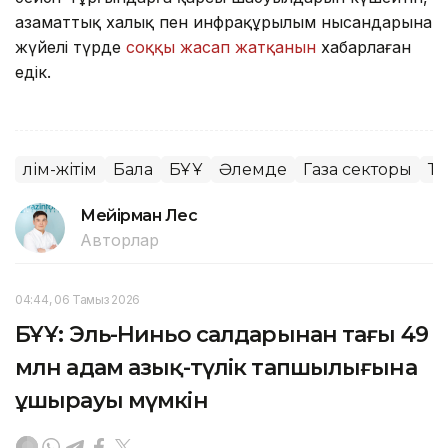
азаматтық халық пен инфрақұрылым нысандарына
жүйелі түрде
соққы жасап жатқанын
хабарлаған
едік.
Өлім-жітім
Бала
БҰҰ
Әлемде
Газа секторы
Та
Мейірман Лес
Авторлар
04:44, 06 Тамыз 2026
БҰҰ: Эль-Ниньо салдарынан тағы 49
млн адам азық-түлік тапшылығына
ұшырауы мүмкін