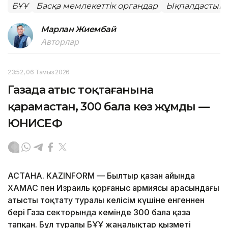
БҰҰ
Басқа мемлекеттік органдар
Ықпалдастық
Марлан Жиембай
Авторлар
23:52, 06 Тамыз 2026
Газада атыс тоқтағанына
қарамастан, 300 бала көз жұмды —
ЮНИСЕФ
АСТАНА. KAZINFORM — Былтыр қазан айында
ХАМАС пен Израиль қорғаныс армиясы арасындағы
атысты тоқтату туралы келісім күшіне енгеннен
бері Газа секторында кемінде 300 бала қаза
тапқан. Бұл туралы БҰҰ жаңалықтар қызметі