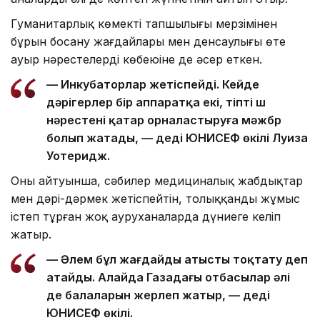
Гуманитарлық көмектің тапшылығы мерзімінен
бұрын босану жағдайлары мен денсаулығы өте
ауыр нәрестелердің көбеюіне де әсер еткен.
— Инкубаторлар жетіспейді. Кейде
дәрігерлер бір аппаратқа екі, тіпті үш
нәрестені қатар орналастыруға мәжбүр
болып жатады, — деді ЮНИСЕФ өкілі Луиза
Уотеридж.
Оның айтуынша, сәбилер медициналық жабдықтар
мен дәрі-дәрмек жетіспейтін, толыққанды жұмыс
істеп тұрған жоқ ауруханаларда дүниеге келіп
жатыр.
— Әлем бұл жағдайды атысты тоқтату деп
атайды. Алайда Газадағы отбасылар әлі
де балаларын жерлеп жатыр, — деді
ЮНИСЕФ өкілі.