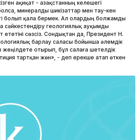
зген ақиқат - Қазақстанның келешегі
болса, минералды шикізаттар мен тау-кен
гі болып қала бермек. Ал олардың болжамды
пқа сәйкес­тендіру геологиялық ауқымды
ететіні сөзсіз. Сондықтан да, Президент Н.
еологиялық барлау саласы бойынша әлемдік
ны жеңілдете отырып, бұл салаға шетелдік
иция тартқан жөн», - деп ерекше атап өткен