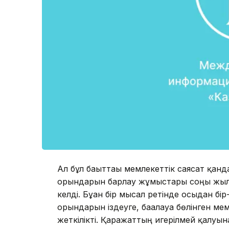
Ал бұл бағыттағы мемлекеттік саясат қан
орындарын барлау жұмыстары соңғы жылд
келді. Бұған бір мысал ретінде осыдан бі
орындарын іздеуге, бағалауға бөлінген м
жеткілікті. Қаражаттың игерілмей қалуын