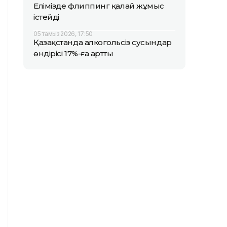
Елімізде флиппинг қалай жұмыс
істейді
05 тамыз 2026, 17:50
Қазақстанда алкогольсіз сусындар
өндірісі 17%-ға артты