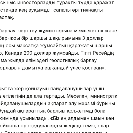
 ұсыныс инвесторларды тұрақты түрде қаражат
қстанда кең ауқымды, сапалы әрі тиянақты
аспақ.
 барлау, зерттеу жұмыстарына мемлекеттік және
 бар-жоғы бір шаршы шақырымына 3 доллар
ның осы мақсатқа жұмсайтын қаражаты шаршы
 Канада 200 доллар жұмсайды. Тіпті Ресейдің
рма жылда еліміздегі геологиялық барлау
рларын дамытуға ешқандай үлес қоспаған», -
ақытта жер қойнауын пайдаланушылар үшін
 етілетінін де алға тартады. Мәселен, министрлік
йдаланушылардың ақпарат алу мерзімі бұрынғы
і бұндай ақпараттың барлығы қолжетімді бола
жимінде ұсынылады. «Біз ең алдымен шағын кен
бойынша процедураларды жеңілдетеміз, олар