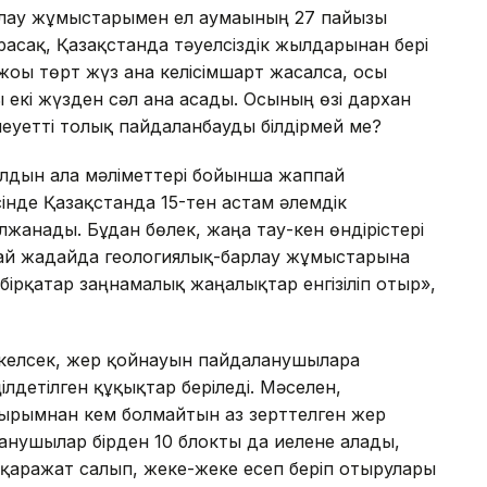
лау жұмыстарымен ел аумағының 27 пайызы
асақ, Қазақстанда тәуелсіздік жылдарынан бері
оғы төрт жүз ғана келісімшарт жасалса, осы
 екі жүзден сәл ғана асады. Осының өзі дархан
еуетті толық пайдаланбауды білдірмей ме?
лдын ала мәліметтері бойынша жаппай
нде Қазақстанда 15-тен астам әлемдік
жанады. Бұдан бөлек, жаңа тау-кен өндірістері
дай жағдайда геологиялық-барлау жұмыстарына
ірқатар заңнамалық жаңалықтар енгізіліп отыр»,
 келсек, жер қойнауын пайдаланушыларға
лдетілген құқықтар беріледі. Мәселен,
қырымнан кем болмайтын аз зерттелген жер
анушылар бірден 10 блокты да иелене алады,
қаражат салып, жеке-жеке есеп беріп отырулары