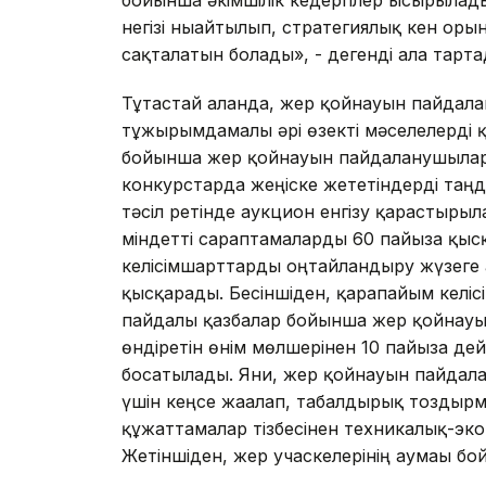
бойынша әкімшілік кедергілер ысырылад
негізі нығайтылып, стратегиялық кен о
сақталатын болады», - дегенді алға тарт
Тұтастай алғанда, жер қойнауын пайдала
тұжырымдамалы әрі өзекті мәселелерді қ
бойынша жер қойнауын пайдаланушылар қ
конкурстарда жеңіске жететіндерді таңда
тәсіл ретінде аукцион енгізу қарастыры
міндетті сараптамаларды 60 пайызға қысқа
келісімшарттарды оңтайландыру жүзеге а
қысқарады. Бесіншіден, қарапайым келіс
пайдалы қазбалар бойынша жер қойнауы
өндіретін өнім мөлшерінен 10 пайызға дей
босатылады. Яғни, жер қойнауын пайдала
үшін кеңсе жағалап, табалдырық тоздыр
құжаттамалар тізбесінен техникалық-эк
Жетіншіден, жер учаскелерінің аумағы бо