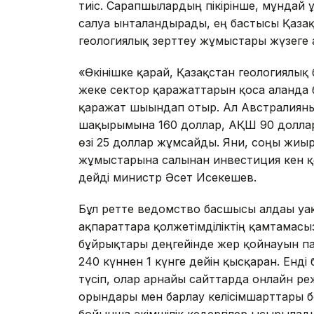
тиіс. Сарапшылардың пікірінше, мұндай
салуға ынталандырады, ең бастысы Қаза
геологиялық зерттеу жұмыстары жүзеге 
«Өкінішке қарай, Қазақстан геологиялық
жеке сектор қаражаттарын қоса алғанда
қаражат шығындап отыр. Ал Австралия
шақырымына 160 доллар, АҚШ 90 доллар,
өзі 25 доллар жұмсайды. Яғни, соңғы жиы
жұмыстарына салынған инвестиция кен қо
дейді министр Әсет Исекешев.
Бұл ретте ведомство басшысы алдағы у
ақпараттарға қолжетімділіктің қамтамасыз
бұйрықтары деңгейінде жер қойнауын па
240 күннен 1 күнге дейін қысқарған. Енд
түсіп, олар арнайы сайттарда онлайн ре
орындары мен барлау келісімшарттары 