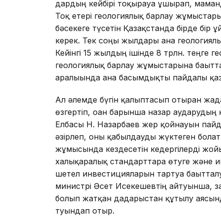
дардың кейбірі тоқырауға ұшы­рап, маман
Тоқ етері геологиялық барлау жұмыста
бәсекеге түсетін Қазақстанда бірде бір 
керек. Тек соңғы жылдары ғана геология
Кейінгі 15 жылдың ішінде 8 трлн. теңге г
геологиялық барлау жұмыстарына бағытт
аралығында ғана басымдықты пайдалы қаз
Ал әлемде бүгін қалыптасып отырған жағ
өзгертіп, оған барынша назар аударудың 
Елбасы Н. Назарбаев жер қойнауын пайд
әзірлеп, оны қабылдауды жүктеген бол
жұмысында кездесетін кедергілерді жойы
халықаралық стандарттарға өтуге және 
шетел инвестицияларын тартуға бағыттал
министрі Әсет Исекешевтің айтуынша, за
болып жатқан дағдарыстан құтылу аясынд
туындап отыр.