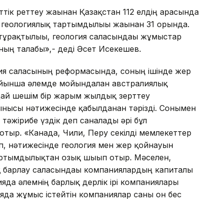
ттік реттеу жағынан Қазақстан 112 елдің арасында
 геологиялық тартымдылығы жағынан 31 орында.
тұрақтылығы, геология саласындағы жұмыстар
нның талабы»,- деді Әсет Исекешев.
гия саласының реформасында, соның ішінде жер
бойынша әлемде мойындалған австралиялық
ндай шешім бір жарым жылдық зерттеу
нысы нәтижесінде қабылданған тәрізді. Сонымен
тәжірибе үздік деп саналады әрі бұл
отыр. «Канада, Чили, Перу секілді мемлекеттер
п, нәтижесінде геология мен жер қойнауын
ртымдылықтан озық шығып отыр. Мәселен,
 барлау саласындағы компаниялардың капиталы
да әлемнің барлық дерлік ірі компаниялары
яда жұмыс істейтін компаниялар саны он бес