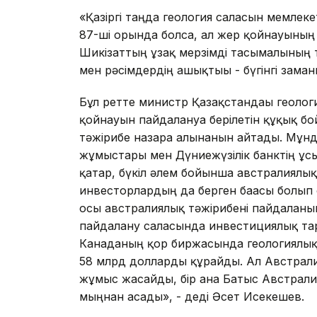
«Қазіргі таңда геология саласын мемлеке
87-ші орында болса, ал жер қойнауының
Шикізаттың ұзақ мерзімді тасымалының 
мен рәсімдердің ашықтығы - бүгінгі зама
Бұл ретте министр Қазақстандағы геоло
қойнауын пайдалануға берілетін құқық 
тәжірибе назарға алынғанын айтады. Мұ
жұмыстары мен Дүниежүзілік банктің ұсы
қатар, бүкіл әлем бойынша австралиялық 
инвесторлардың да берген бағасы болып 
осы австралиялық тәжірибені пайдаланы
пайдалану саласында инвестициялық та
Канаданың қор биржасында геологиялық
58 млрд долларды құрайды. Ал Австралия
жұмыс жасайды, бір ғана Батыс Австрали
мыңнан асады», - деді Әсет Исекешев.