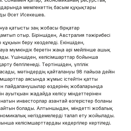
ы. Сонымен қатар, экономиканың ресурстық
рындарында мемлекеттің басым құқықтары
ады Әсет Исекешев.
нуға қатысты заң жобасы бірқатар
амтып отыр. Біріншіден, Австралия тәжірибесі
ұқығын беру көзделеді. Екіншіден,
уға мүмкіндік беретін жаңа әрі мейлінше ашық
лады. Үшіншіден, келісімшарттар бойынша
рту белгіленеді. Төртіншіден, үлгілік
сады, мәтіндердің қайталануы 98 пайызға дейін
імшарттар аясында жұмыс істейтін қатты
н пайдаланушылар өздерінің жобаларында
ін ауытқыған жағдайда келісу міндеттерінен
натын инвесторлар азғантай өзгерістер болғаны
майтын болады. Алтыншыдан, міндетті жобалық
ономикалық негіздемелерді талап ету жойылады.
йынша келісімшарттардағы кедергілер кертіледі.