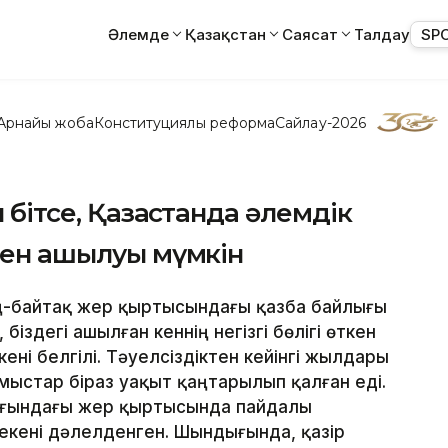
Әлемде
Қазақстан
Саясат
Талдау
SP
Арнайы жоба
Конституциялық реформа
Сайлау-2026
 бітсе, Қазақстанда әлемдік
 кен ашылуы мүмкін
кең-байтақ жер қыртысындағы қазба байлығы
здегі ашылған кеннің негізгі бөлігі өткен
ні белгілі. Тәуелсіздіктен кейінгі жылдары
мыстар біраз уақыт қаңтарылып қалған еді.
мағындағы жер қыртысында пайдалы
 екені дәлелденген. Шындығында, қазір