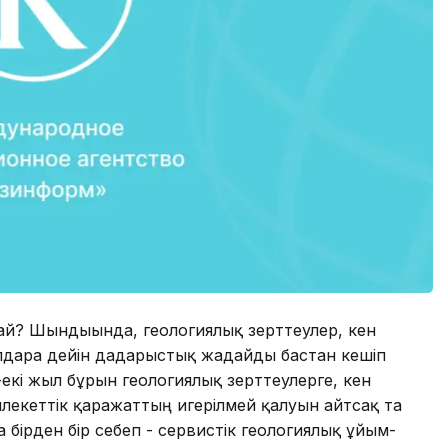
дай? Шындығында, геологиялық зерттеулер, кен
арға дейін дағдарыстық жағдайды бастан кешіп
р-екі жыл бұрын гео­логиялық зерттеулерге, кен
емлекеттік қаражаттың игерілмей қалуын айтсақ та
а бірден бір себеп - сервистік геологиялық ұйым­