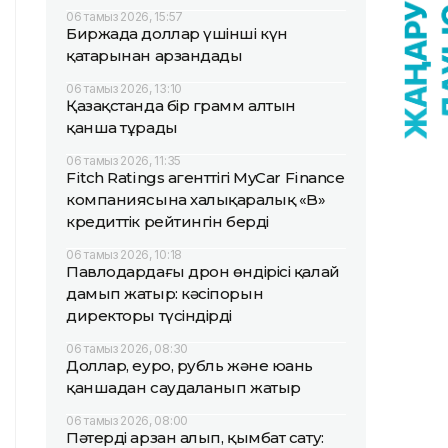
06 тамыз 2026, 15:57
Биржада доллар үшінші күн
қатарынан арзандады
06 тамыз 2026, 13:10
Қазақстанда бір грамм алтын
қанша тұрады
06 тамыз 2026, 11:35
Fitch Ratings агенттігі MyCar Finance
компаниясына халықаралық «B»
кредиттік рейтингін берді
06 тамыз 2026, 10:18
Павлодардағы дрон өндірісі қалай
дамып жатыр: кәсіпорын
директоры түсіндірді
06 тамыз 2026, 08:30
Доллар, еуро, рубль және юань
қаншадан саудаланып жатыр
06 тамыз 2026, 08:00
Пәтерді арзан алып, қымбат сату: