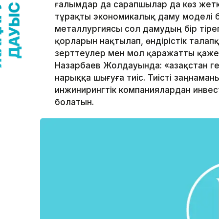
ғалымдар да сарапшылар да көз жеткі
тұрақты экономи­калық даму моделі 
металлургиясы сол дамудың бір тіре
қорларын нақ­тылап, өндірістік тала
зерттеулер мен мол қаражатты қажет 
Назарбаев Жолдауында: «Қазақстан г
нарыққа шығуға тиіс. Тиісті заңнама
инжинирингтік компаниялардан инвест
болатын.