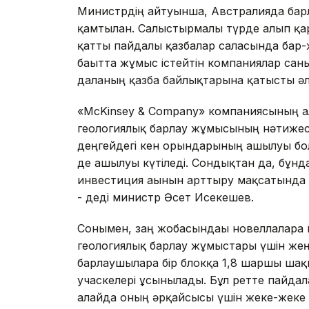
Министрдің айтуынша, Австралияда бар
қамтылған. Салыстырмалы түрде алып қар
қатты пайдалы қазбалар саласында бар-ж
бағытта жұмыс істейтін компаниялар саны
даланың қазба байлықтарына қатысты әл
«McKinsey & Company» компаниясының а
геологиялық барлау жұмысының нәтижесі
деңгейдегі кен орындарының ашылуы бол
де ашылуы күтіледі. Сондықтан да, бұн
инвестиция ағынын арттыру мақсатында б
- деді министр Әсет Исекешев.
Сонымен, заң жобасындағы новеллаларға
геологиялық барлау жұмыстары үшін жеңі
барлаушыларға бір блокқа 1,8 шаршы ша
учаскелері ұсынылады. Бұл ретте пайдал
алайда оның әрқайсысы үшін жеке-жеке 