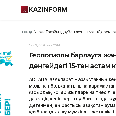
KAZINFORM
Ақорда
Тағайындау
Заң және тәртіп
Дерекқор
Тренд:
17:43, 06 Қараша 2014
Геологиялық барлауға жан
деңгейдегі 15-тен астам
АСТАНА. ҚазАқпарат - Қазақстанның 
молынан болжанатынына қарамастан, бі
ғасырдың 70-80 жылдарына тиесілі еке
да елдің кенін зерттеу бағытында жұ
Дегенмен, ең бастысы Қазақстан ау
қазбаларды ашу мүмкіндігі жеткілікті