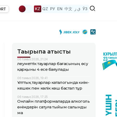
KZ
QZ
РУ
EN
中文
ق ز
ЎЗ
ORT
Тақырыпқа қатысты
06 тамыз 2026, 21:24
Әлеуметтік тауарлар бағасының өсу
қарқыны 4 есе баяулады
06 тамыз 2026, 19:41
Ұлттық тауарлар каталогында киім-
кешек пен көлік көш бастап тұр
06 тамыз 2026, 17:25
Онлайн платформаларда алкоголь
өнімдерін сатуға тыйым салынды
ма