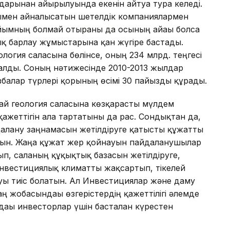
дарынан айырылуында екенін айтуға тура келеді.
рымен айналысатын шетелдік компаниялармен
ұйымның болмай отырғаны да осының айғағы болса
лық барлау жұмыстарына қан жүгіре бастады.
еология саласына бөлінсе, оның 234 млрд. теңгесі
алды. Соның нәтижесінде 2010-2013 жылдар
балар түрлері қорының өсімі 30 пайызды құрады.
дай геология саласына көзқарасты мүлдем
қажеттігін алға тартатыны да рас. Сондықтан да,
алану заңнамасын жетілдіруге қатысты құжатты
атын. Жаңа құжат жер қойнауын пайдаланушылар
п, саланың құқықтық базасын жетілдіруге,
инвестициялық климатты жақсартып, тікелей
уы тиіс болатын. Ал Инвестициялар және даму
ң жобасындағы өзгерістердің қажеттілігі әлемде
ағы инвесторлар үшін басталған күрестен