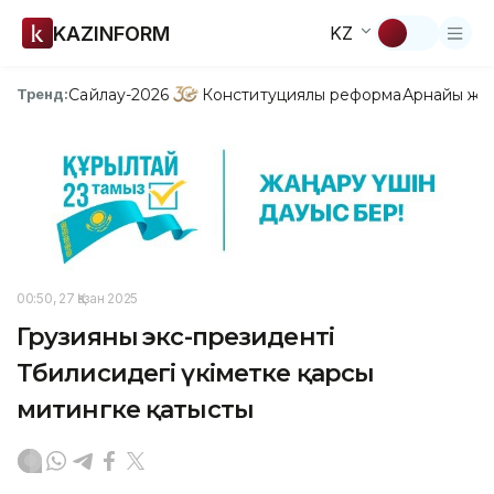
KAZINFORM
KZ
Сайлау-2026
Конституциялық реформа
Арнайы жо
Тренд:
00:50, 27 Қазан 2025
Грузияның экс-президенті
Тбилисидегі үкіметке қарсы
митингке қатысты