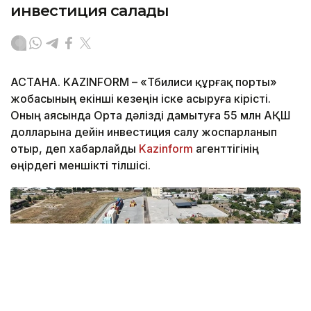
инвестиция салады
АСТАНА. KAZINFORM – «Тбилиси құрғақ порты»
жобасының екінші кезеңін іске асыруға кірісті.
Оның аясында Орта дәлізді дамытуға 55 млн АҚШ
долларына дейін инвестиция салу жоспарланып
отыр, деп хабарлайды
Kazinform
агенттігінің
өңірдегі меншікті тілшісі.