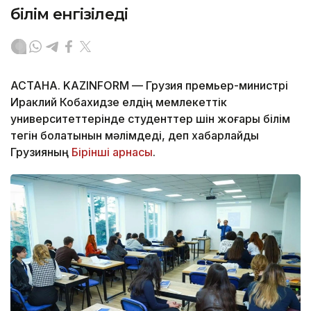
білім енгізіледі
АСТАНА. KAZINFORM — Грузия премьер-министрі
Ираклий Кобахидзе елдің мемлекеттік
университеттерінде студенттер үшін жоғары білім
тегін болатынын мәлімдеді, деп хабарлайды
Грузияның
Бірінші арнасы
.