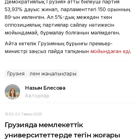
Демократиялық Грузия» атты билеуші партия
53,93% дауыс жинап, парламенттегі 150 орынның
89-ын иеленген. Ал 5%-дық межеден өткен
оппозициялық партиялар сайлау нәтижесін
мойындамай, бұрмалау болғанын мәлімдеген.
Айта кетелік Грузияның бұрынғы премьер-
министрі заңсыз пайда тапқанын
мойындаған еді
.
Грузия
Әлем жаңалықтары
Назым Бөлесова
Авторлар
15:50, 03 Тамыз 2026
Грузияда мемлекеттік
университеттерде тегін жоғары