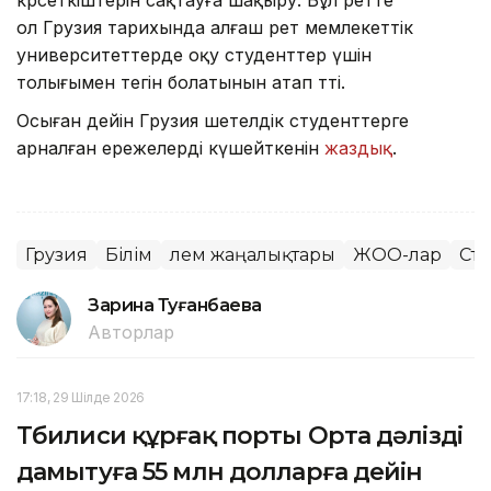
көрсеткіштерін сақтауға шақыру. Бұл ретте
ол Грузия тарихында алғаш рет мемлекеттік
университеттерде оқу студенттер үшін
толығымен тегін болатынын атап өтті.
Осыған дейін Грузия шетелдік студенттерге
арналған ережелерді күшейткенін
жаздық
.
Грузия
Білім
Әлем жаңалықтары
ЖОО-лар
Сту
Зарина Туғанбаева
Авторлар
17:18, 29 Шілде 2026
Тбилиси құрғақ порты Орта дәлізді
дамытуға 55 млн долларға дейін