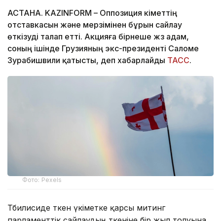
АСТАНА. KAZINFORM – Оппозиция үкіметтің
отставкасын және мерзімінен бұрын сайлау
өткізуді талап етті. Акцияға бірнеше жүз адам,
соның ішінде Грузияның экс-президенті Саломе
Зурабишвили қатысты, деп хабарлайды
ТАСС
.
Фото: Pexels
Тбилисиде өткен үкіметке қарсы митинг
парламенттік сайлаудың өткеніне бір жыл толуына