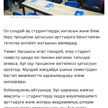
Фото: Study Abroad
Ол сондай-ақ студенттердің ынтасын және білім
беру процесіне қатысуын арттыруға бағытталған
тетіктер енгізіліп жатқанын мәлімдеді.
Үкімет басшысы атап өткендей, егер студент
семестр ішінде екі пәннен емтихан тапсыра
алмаса, бұл оқу процесіне жеткіліксіз қатысуын
көрсетеді. Мұндай жағдайда үшінші семестрден
бастап мемлекеттік қаржыландыру көлемі
қысқарады.
Кобахидзенің айтуынша, бұл шараның жалғыз
мақсаты — студенттерді оқуда жауапкершілікті
арттыруға және жоғары академиялық үлгерім