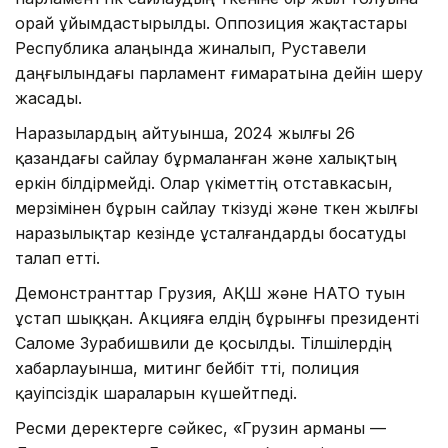
орай ұйымдастырылды. Оппозиция жақтастары
Республика алаңында жиналып, Руставели
даңғылындағы парламент ғимаратына дейін шеру
жасады.
Наразылардың айтуынша, 2024 жылғы 26
қазандағы сайлау бұрмаланған және халықтың
еркін білдірмейді. Олар үкіметтің отставкасын,
мерзімінен бұрын сайлау өткізуді және өткен жылғы
наразылықтар кезінде ұсталғандарды босатуды
талап етті.
Демонстранттар Грузия, АҚШ және НАТО туын
ұстап шыққан. Акцияға елдің бұрынғы президенті
Саломе Зурабишвили де қосылды. Тілшілердің
хабарлауынша, митинг бейбіт өтті, полиция
қауіпсіздік шараларын күшейтпеді.
Ресми деректерге сәйкес, «Грузин арманы —