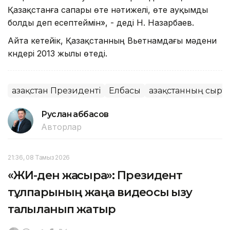
Қазақстанға сапары өте нәтижелі, өте ауқымды
болды деп есептеймін», - деді Н. Назарбаев.
Айта кетейік, Қазақстанның Вьетнамдағы мәдени
күндері 2013 жылы өтеді.
Қазақстан Президенті
Елбасы
Қазақстанның сырт
Руслан Ғаббасов
Авторлар
21:36, 08 Тамыз 2026
«ЖИ-ден жақсырақ»: Президент
тұлпарының жаңа видеосы қызу
талқыланып жатыр