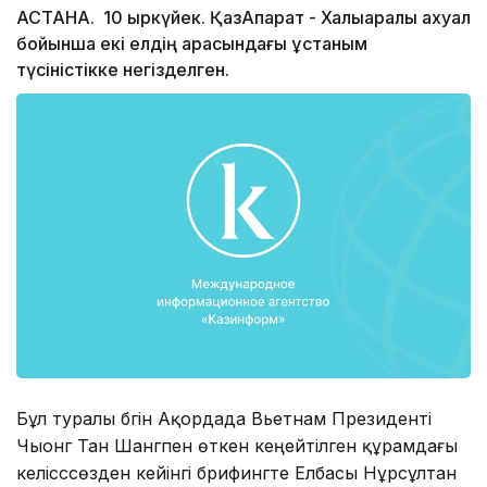
АСТАНА. 10 қыркүйек. ҚазАқпарат - Халықаралық ахуал
бойынша екі елдің арасындағы ұстаным
түсіністікке негізделген.
Бұл туралы бүгін Ақордада Вьетнам Президенті
Чыонг Тан Шангпен өткен кеңейтілген құрамдағы
келісссөзден кейінгі брифингте Елбасы Нұрсұлтан