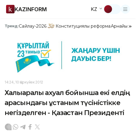
KAZINFORM
KZ
Сайлау-2026
Конституциялық реформа
Арнайы жо
Тренд:
14:24, 10 Қыркүйек 2012
Халықаралық ахуал бойынша екі елдің
арасындағы ұстаным түсіністікке
негізделген - Қазақстан Президенті