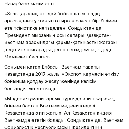
Назарбаев мәлім етті.
«Халықаралық жағдай бойынша екі елдің
арасындағы ұстанып отырған саясат бір-бірімен
өте түсіністікке негізделген. Сондықтан да,
Президент мырзаның осы сапары Қазақстан-
Вьетнам арасындағы қарым-қатынасты жоғары
деңгейге шығарады деген сенімдемін», - деді
Мемлекет басшысы.
Сонымен қатар Елбасы, Вьетнам тарапы
Қазақстанда 2017 жылы «Экспо» көрмесін өткізу
бойынша қолдау жасау жөнінде келісім
болғандығын жеткізді.
«Мәдени-гуманитарлық тұрғыда алып қарасақ,
бүгіннен бастап Вьетнам мәдени күндері
Қазақстанда өтіп жатыр. Ал Қазақстан күндері
Вьетнамда өтетін болады. Сондықтан да, Вьетнам
Социалистік Республикасы Президентінің