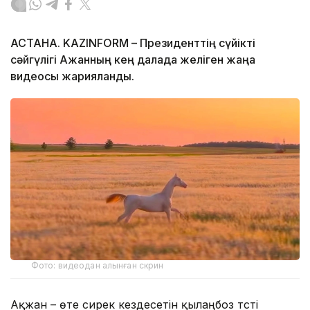
АСТАНА. KAZINFORM – Президенттің сүйікті
сәйгүлігі Ақжанның кең далада желіген жаңа
видеосы жарияланды.
Фото: видеодан алынған скрин
Ақжан – өте сирек кездесетін қылаңбоз түсті