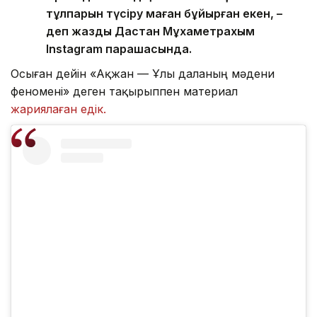
тұлпарын түсіру маған бұйырған екен, –
деп жазды Дастан Мұхаметрахым
Instagram парақшасында.
Осыған дейін «Ақжан — Ұлы даланың мәдени
феномені» деген тақырыппен материал
жариялаған едік.