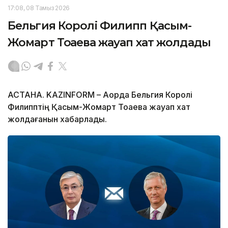
17:08, 08 Тамыз 2026
Бельгия Королі Филипп Қасым-
Жомарт Тоқаевқа жауап хат жолдады
АСТАНА. KAZINFORM – Ақорда Бельгия Королі
Филипптің Қасым-Жомарт Тоқаевқа жауап хат
жолдағанын хабарлады.