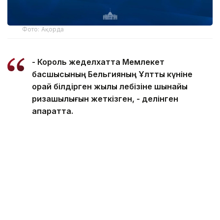
Фото: Ақорда
- Король жеделхатта Мемлекет
басшысының Бельгияның Ұлттық күніне
орай білдірген жылы лебізіне шынайы
ризашылығын жеткізген, - делінген
ақпаратта.
Сондай-ақ Король Филипп биыл Президенттің
шақыруы бойынша Қазақстанға жасайтын алдағы
мемлекеттік сапарына ерекше мән беріп
отырғанын атап өткен.
Айта кетейік, кеше Президент Солтүстік Қазақстан
облысының 90 жылдығымен
құттықтады
.