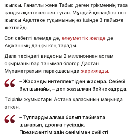
жылқы. Ғанатлы және Табыс деген түрікменнің таза
қанды ақалтекесінен туған. Мұндай қылаңбоз түкті
жылқы Ақалтеке тұқымының өз ішінде 3 пайызға
жетпейді.
Сол себепті әлемде де,
әлеуметтік желіде
де
Ақжанның даңқы кең тарады.
Дала төсіндегі видеоны 2 миллионнан астам
оқырманы бар танымал блогер Дастан
Мұхаметрахым парақшасында
жариялады.
– Жасанды интеллектіден жақсырақ. Себебі
бұл шынайы, – деп жазылған бейнекадрда.
Түсірілім жұмыстары Астана қаласының маңында
өткен.
– Тұлпарды алғаш болып табиғатқа
шығарып, дронға түсірдік.
Президентіміздің сенімімен сүйікті