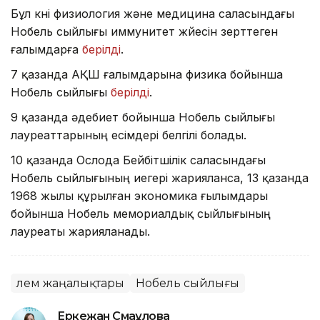
Бұл күні физиология және медицина саласындағы
Нобель сыйлығы иммунитет жүйесін зерттеген
ғалымдарға
берілді
.
7 қазанда АҚШ ғалымдарына физика бойынша
Нобель сыйлығы
берілді
.
9 қазанда әдебиет бойынша Нобель сыйлығы
лауреаттарының есімдері белгілі болады.
10 қазанда Ослода Бейбітшілік саласындағы
Нобель сыйлығының иегері жарияланса, 13 қазанда
1968 жылы құрылған экономика ғылымдары
бойынша Нобель мемориалдық сыйлығының
лауреаты жарияланады.
Әлем жаңалықтары
Нобель сыйлығы
Еркежан Смағұлова