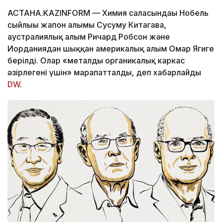
АСТАНА.KAZINFORM — Химия саласындағы Нобель
сыйлығы жапон ғалымы Сусуму Китагава,
аустралиялық ғалым Ричард Робсон және
Иорданиядан шыққан америкалық ғалым Омар Ягиге
берілді. Олар «металды органикалық каркас
әзірлегені үшін» марапатталды, деп хабарлайды
DW
.