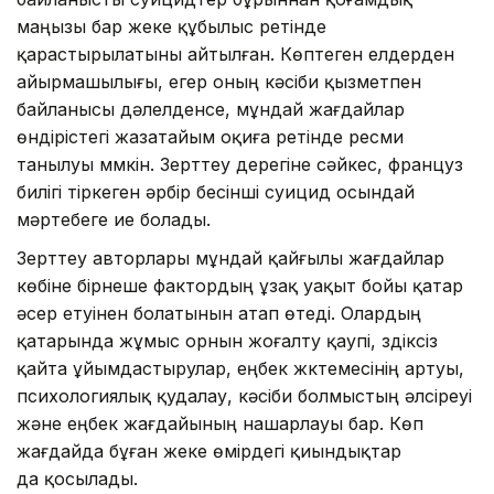
маңызы бар жеке құбылыс ретінде
қарастырылатыны айтылған. Көптеген елдерден
айырмашылығы, егер оның кәсіби қызметпен
байланысы дәлелденсе, мұндай жағдайлар
өндірістегі жазатайым оқиға ретінде ресми
танылуы мүмкін. Зерттеу дерегіне сәйкес, француз
билігі тіркеген әрбір бесінші суицид осындай
мәртебеге ие болады.
Зерттеу авторлары мұндай қайғылы жағдайлар
көбіне бірнеше фактордың ұзақ уақыт бойы қатар
әсер етуінен болатынын атап өтеді. Олардың
қатарында жұмыс орнын жоғалту қаупі, үздіксіз
қайта ұйымдастырулар, еңбек жүктемесінің артуы,
психологиялық қудалау, кәсіби болмыстың әлсіреуі
және еңбек жағдайының нашарлауы бар. Көп
жағдайда бұған жеке өмірдегі қиындықтар
да қосылады.