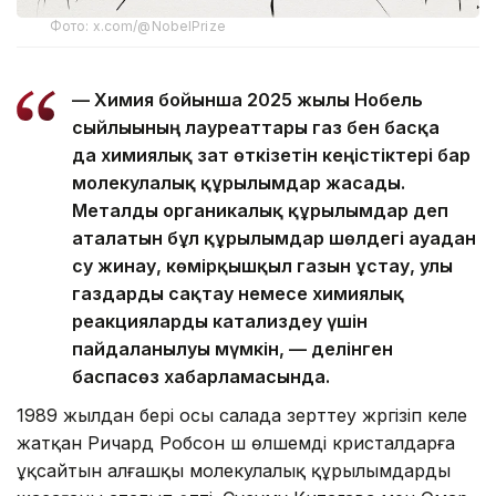
Фото: x.com/@NobelPrize
— Химия бойынша 2025 жылғы Нобель
сыйлығының лауреаттары газ бен басқа
да химиялық зат өткізетін кеңістіктері бар
молекулалық құрылымдар жасады.
Металды органикалық құрылымдар деп
аталатын бұл құрылымдар шөлдегі ауадан
су жинау, көмірқышқыл газын ұстау, улы
газдарды сақтау немесе химиялық
реакцияларды катализдеу үшін
пайдаланылуы мүмкін, — делінген
баспасөз хабарламасында.
1989 жылдан бері осы салада зерттеу жүргізіп келе
жатқан Ричард Робсон үш өлшемді кристалдарға
ұқсайтын алғашқы молекулалық құрылымдарды