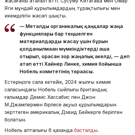
жасағаны аталып өтті. Сусуму Китагава мен Омар
Яги мұндай құрылымдардың тұрақтылығы мен
икемділігін жасап шықты.
— Металды органикалық қаңқалар жаңа
функциялары бар теңшелген
материалдарды жасау үшін бұрын
қолданылмаған мүмкіндіктерді аша
отырып, орасан зор жаңалық әкелді, — деп
атап өтті Хайнер Линке, химия бойынша
Нобель комитетінің төрағасы.
Естеріңізге сала кетейік, 2024 жылғы химия
саласындағы Нобель сыйлығы британдық
ғалымдар Демис Хассабис пен Джон
М.Джампермен бірлесе ақуыз құрылымдарын
зерттеген америкалық Дэвид Бейкерге берілген
болатын.
Нобель апталығы 6 қазанда
басталды
.