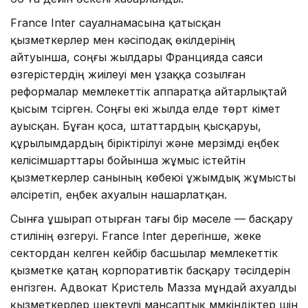
France Inter сауалнамасына қатысқан
қызметкерлер мен кәсіподақ өкілдерінің
айтуынша, соңғы жылдары Францияда саяси
өзгерістердің жиілеуі мен ұзаққа созылған
реформалар мемлекеттік аппаратқа айтарлықтай
қысым түсірген. Соңғы екі жылда елде төрт үкімет
ауысқан. Бұған қоса, штаттардың қысқаруы,
құрылымдардың біріктірілуі және мерзімді еңбек
келісімшарттары бойынша жұмыс істейтін
қызметкерлер санының көбеюі ұжымдық жұмысты
әлсіретіп, еңбек ахуалын нашарлатқан.
Сынға ұшырап отырған тағы бір мәселе — басқару
стилінің өзгеруі. France Inter дерегінше, жеке
сектордан келген кейбір басшылар мемлекеттік
қызметке қатаң корпоративтік басқару тәсілдерін
енгізген. Адвокат Кристель Мазза мұндай ахуалды
қызметкерлер шектеулі мансаптық мүмкіндіктер үшін