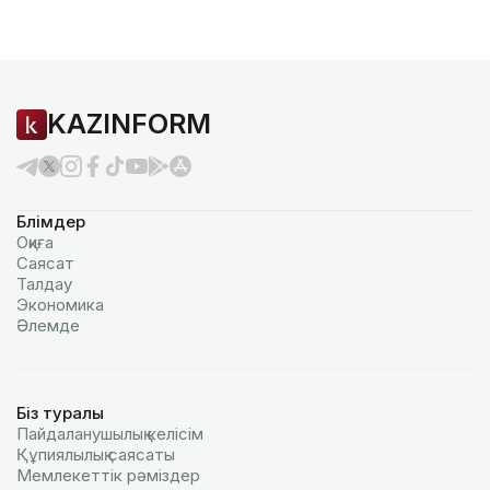
KAZINFORM
Бөлімдер
Оқиға
Саясат
Талдау
Экономика
Әлемде
Біз туралы
Пайдаланушылық келiciм
Құпиялылық саясаты
Мемлекеттік рәміздер