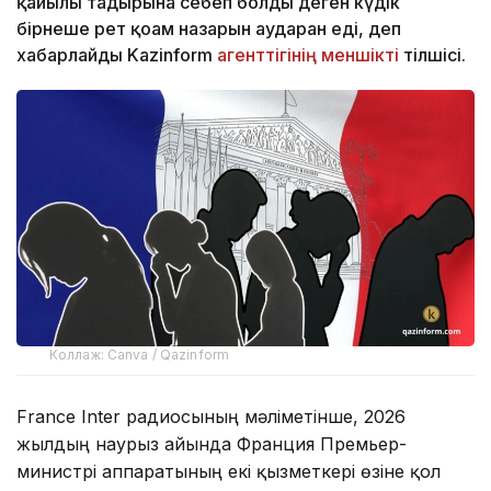
қайғылы тағдырына себеп болды деген күдік
бірнеше рет қоғам назарын аударған еді, деп
хабарлайды Kazinform
агенттігінің меншікті
тілшісі.
Коллаж: Canva / Qazinform
France Inter радиосының мәліметінше, 2026
жылдың наурыз айында Франция Премьер-
министрі аппаратының екі қызметкері өзіне қол