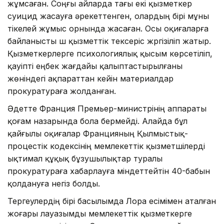
жұмсаған. Соңғы айларда тағы екі қызметкер
суицид жасауға әрекеттенген, олардың бірі мұны
тікелей жұмыс орнында жасаған. Осы оқиғаларға
байланысты үш қызметтік тексеріс жүргізіліп жатыр.
Қызметкерлерге психологиялық қысым көрсетіліп,
қауіпті еңбек жағдайы қалыптастырылғаны
жөніндегі ақпараттан кейін материалдар
прокуратураға жолданған.
Әдетте Франция Премьер-министрінің аппараты
қоғам назарында бола бермейді. Алайда бұл
қайғылы оқиғалар Францияның Қылмыстық-
процестік кодексінің мемлекеттік қызметшілерді
ықтимал құқық бұзушылықтар туралы
прокуратураға хабарлауға міндеттейтін 40-бабын
қолдануға негіз болды.
Тергеулердің бірі басылымда Лора есімімен аталған
жоғары лауазымды мемлекеттік қызметкерге