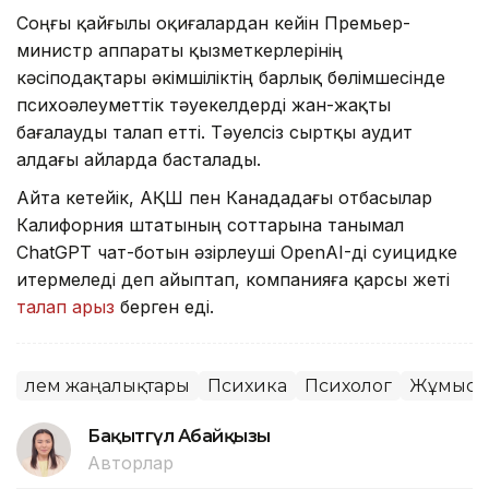
Соңғы қайғылы оқиғалардан кейін Премьер-
министр аппараты қызметкерлерінің
кәсіподақтары әкімшіліктің барлық бөлімшесінде
психоәлеуметтік тәуекелдерді жан-жақты
бағалауды талап етті. Тәуелсіз сыртқы аудит
алдағы айларда басталады.
Айта кетейік, АҚШ пен Канададағы отбасылар
Калифорния штатының соттарына танымал
ChatGPT чат-ботын әзірлеуші OpenAI-ді суицидке
итермеледі деп айыптап, компанияға қарсы жеті
талап арыз
берген еді.
Әлем жаңалықтары
Психика
Психолог
Жұмыс
Бақытгүл Абайқызы
Авторлар