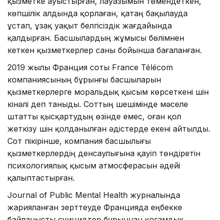
қызметке ауыстырған, лауазымын төмендеткен,
көпшілік алдында қорлаған, қатаң бақылауда
ұстап, ұзақ уақыт белгісіздік жағдайында
қалдырған. Басшылардың жұмысы бөлімнен
кеткен қызметкерлер саны бойынша бағаланған.
2019 жылы Франция соты France Télécom
компаниясының бұрынғы басшыларын
қызметкерлерге моральдық қысым көрсеткені үшін
кінәлі деп таныды. Соттың шешімінде мәселе
штатты қысқартудың өзінде емес, оған қол
жеткізу үшін қолданылған әдістерде екені айтылды.
Сот пікірінше, компания басшылығы
қызметкерлердің денсаулығына қауіп төндіретін
психологиялық қысым атмосферасын әдейі
қалыптастырған.
Journal of Public Mental Health журналында
жарияланған зерттеуде Францияда еңбекке
байланысты суицидтер бұрыннан қоғамдық