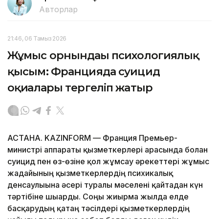
Авторлар
21:46, 06 Тамыз 2026
Жұмыс орнындағы психологиялық
қысым: Францияда суицид
оқиғалары тергеліп жатыр
АСТАНА. KAZINFORM — Франция Премьер-
министрі аппараты қызметкерлері арасында болған
суицид пен өз-өзіне қол жұмсау әрекеттері жұмыс
жағдайының қызметкерлердің психикалық
денсаулығына әсері туралы мәселені қайтадан күн
тәртібіне шығарды. Соңғы жиырма жылда елде
басқарудың қатаң тәсілдері қызметкерлердің