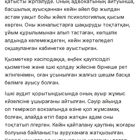
қатысты жүргізілуде. Оның адвокатының айтуынша,
басшылық ауысқаннан кейін әйел бір жылдан
астам уақыт бойы жүйелі психологиялық қысым
көрген. Оны жиналыстарға шақыруды тоқтатқан,
ұйым құрылымынан алып тастаған, көпшілік
алдында келемеждеген, кейін жертөледегі
оқшауланған кабинетке ауыстырған.
Қызметкер кәсіподаққа, еңбек қауіпсіздігі
қызметіне және ішкі қолдау жүйесіне бірнеше рет
жүгінгенімен, оған ұсынылған жалғыз шешім басқа
бөлімге ауысу болған.
Ішкі аудит қорытындысында оның ауыр жұмыс
күйзелісіне ұшырағаны айтылған. Сәуір айында
ол теміржол вокзалында өзіне қол жұмсамақ
болған, алайда өтіп бара жатқан адам оны
тоқтатып үлгерген. Кейін қайталану қаупінің жоғары
болуына байланысты ауруханаға жатқызылған.