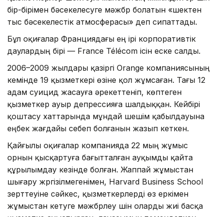
бір-бірімен бәсекелесуге мәжбүр болатын «шектен
тыс бәсекелестік атмосферасы» деп сипаттады.
Бұл оқиғалар Франциядағы ең ірі корпоративтік
даулардың бірі — France Télécom ісін еске салды.
2006–2009 жылдары қазіргі Orange компаниясының
кемінде 19 қызметкері өзіне қол жұмсаған. Тағы 12
адам суицид жасауға әрекеттеніп, көптеген
қызметкер ауыр депрессияға шалдыққан. Кейбірі
қоштасу хаттарында мұндай шешім қабылдауына
еңбек жағдайы себеп болғанын жазып кеткен.
Қайғылы оқиғалар компанияда 22 мың жұмыс
орнын қысқартуға бағытталған ауқымды қайта
құрылымдау кезінде болған. Жаппай жұмыстан
шығару жүргізілмегенімен, Harvard Business School
зерттеуіне сәйкес, қызметкерлерді өз еркімен
жұмыстан кетуге мәжбүрлеу үшін оларды жиі басқа