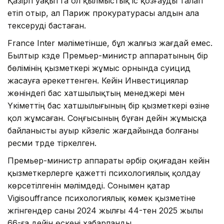
Қазіргі уақытта ол қылмыстық іс қозғауды талап
етіп отыр, ал Париж прокуратурасы алдын ала
тексеруді бастаған.
France Inter мәліметінше, бұл жалғыз жағдай емес.
Былтыр күзде Премьер-министр аппаратының бір
бөлімінің қызметкері жұмыс орнында суицид
жасауға әрекеттенген. Кейін Инвестициялар
жөніндегі бас хатшылықтың менеджері мен
Үкіметтің бас хатшылығының бір қызметкері өзіне
қол жұмсаған. Соңғысының бұған дейін жұмысқа
байланысты ауыр күйзеліс жағдайында болғаны
ресми түрде тіркелген.
Премьер-министр аппараты әрбір оқиғадан кейін
қызметкерлерге қажетті психологиялық қолдау
көрсетілгенін мәлімдеді. Сонымен қатар
Vigisouffrance психологиялық көмек қызметіне
жүгінгендер саны 2024 жылғы 44-тен 2025 жылы
66-ға дейін өскені хабарланды.