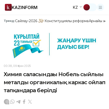
KAZINFORM
KZ
Сайлау-2026
Конституциялық реформа
Арнайы жо
Тренд:
00:38, 09 Қазан 2025
Химия саласындағы Нобель сыйлығы
металды органикалық каркас ойлап
тапқандарға берілді