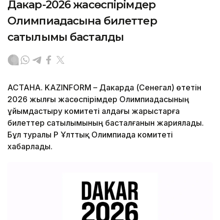
Дакар-2026 жасөспірімдер
Олимпиадасына билеттер
сатылымы басталды
АСТАНА. KAZINFORM – Дакарда (Сенегал) өтетін
2026 жылғы жасөспірімдер Олимпиадасының
ұйымдастыру комитеті алдағы жарыстарға
билеттер сатылымының басталғанын жариялады.
Бұл туралы ҚР Ұлттық Олимпиада комитеті
хабарлады.