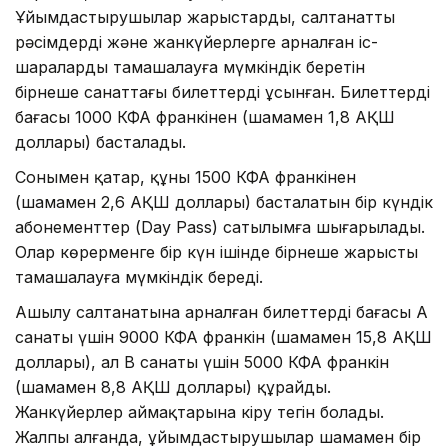
Ұйымдастырушылар жарыстарды, салтанатты
рәсімдерді және жанкүйерлерге арналған іс-
шараларды тамашалауға мүмкіндік беретін
бірнеше санаттағы билеттерді ұсынған. Билеттердің
бағасы 1000 КФА франкінен (шамамен 1,8 АҚШ
доллары) басталады.
Сонымен қатар, құны 1500 КФА франкінен
(шамамен 2,6 АҚШ доллары) басталатын бір күндік
абонементтер (Day Pass) сатылымға шығарылады.
Олар көрерменге бір күн ішінде бірнеше жарысты
тамашалауға мүмкіндік береді.
Ашылу салтанатына арналған билеттердің бағасы А
санаты үшін 9000 КФА франкін (шамамен 15,8 АҚШ
доллары), ал B санаты үшін 5000 КФА франкін
(шамамен 8,8 АҚШ доллары) құрайды.
Жанкүйерлер аймақтарына кіру тегін болады.
Жалпы алғанда, ұйымдастырушылар шамамен бір