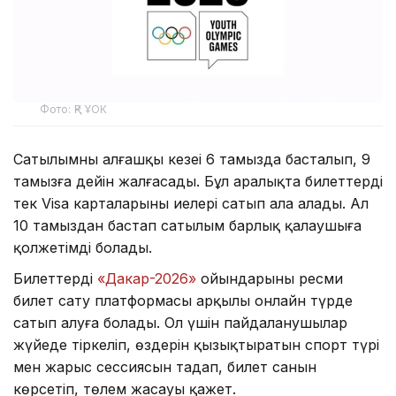
Фото: ҚР ҰОК
Сатылымның алғашқы кезеңі 6 тамызда басталып, 9
тамызға дейін жалғасады. Бұл аралықта билеттерді
тек Visa карталарының иелері сатып ала алады. Ал
10 тамыздан бастап сатылым барлық қалаушыға
қолжетімді болады.
Билеттерді
«Дакар-2026»
ойындарының ресми
билет сату платформасы арқылы онлайн түрде
сатып алуға болады. Ол үшін пайдаланушылар
жүйеде тіркеліп, өздерін қызықтыратын спорт түрі
мен жарыс сессиясын таңдап, билет санын
көрсетіп, төлем жасауы қажет.