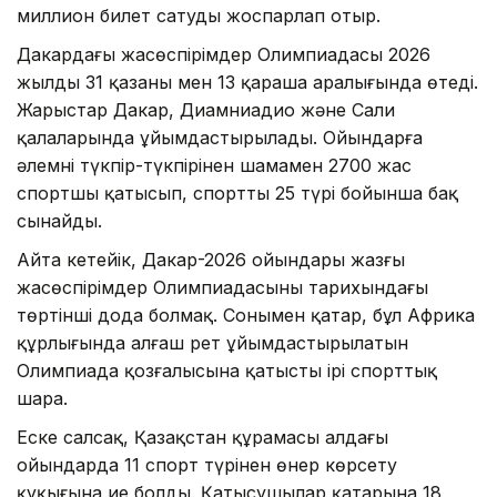
миллион билет сатуды жоспарлап отыр.
Дакардағы жасөспірімдер Олимпиадасы 2026
жылдың 31 қазаны мен 13 қараша аралығында өтеді.
Жарыстар Дакар, Диамниадио және Сали
қалаларында ұйымдастырылады. Ойындарға
әлемнің түкпір-түкпірінен шамамен 2700 жас
спортшы қатысып, спорттың 25 түрі бойынша бақ
сынайды.
Айта кетейік, Дакар-2026 ойындары жазғы
жасөспірімдер Олимпиадасының тарихындағы
төртінші дода болмақ. Сонымен қатар, бұл Африка
құрлығында алғаш рет ұйымдастырылатын
Олимпиада қозғалысына қатысты ірі спорттық
шара.
Еске салсақ, Қазақстан құрамасы алдағы
ойындарда 11 спорт түрінен өнер көрсету
құқығына ие болды. Қатысушылар қатарына 18