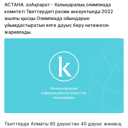
АСТАНА. ҚазАқпарат - Халықаралық олимпиада
комитеті Твиттердегі ресми аккаунтында 2022
жылғы қысқы Олимпиада ойындарын
ұйымдастыратын елге дауыс беру нәтижесін
жариялады.
Твиттерде Алматы 85 дауыстан 40 дауыс жинаса,