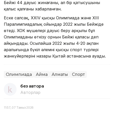
Бейжің 44 дауыс жинағаны, ал бір қатысушының
қалыс қалғаны хабарланған.
Еске салсақ, XXIV қысқы Олимпиада және XIII
Паралимпиадалық ойындар 2022 жылы Бейжіңде
өтеді. ХОК мүшелері дауыс беру арқылы бұл
Олимпиаданы өткізу орнын Бейжің қаласы деп
айқындады. Осылайша 2022 жылы 4-20 ақпан
аралығында бүкіл әлемнің қысқы спорт түрлері
жанкүйерлерінің назары Қытай астанасына ауады.
Олимпиада
Аймақ
Алматы
Спорт
без автора
Авторлар
11:57, 07 Тамыз 2026