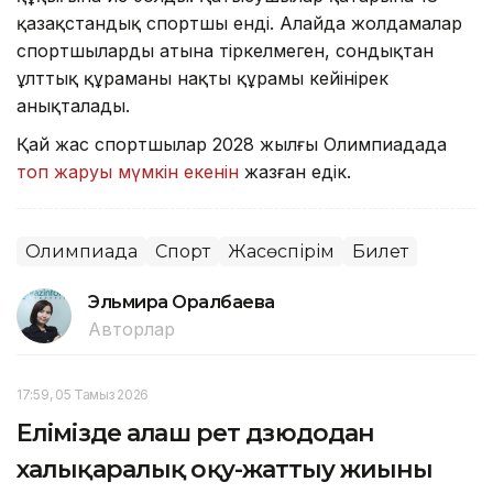
қазақстандық спортшы енді. Алайда жолдамалар
спортшылардың атына тіркелмеген, сондықтан
ұлттық құраманың нақты құрамы кейінірек
анықталады.
Қай жас спортшылар 2028 жылғы Олимпиадада
топ жаруы мүмкін екенін
жазған едік.
Олимпиада
Спорт
Жасөспірім
Билет
Эльмира Оралбаева
Авторлар
17:59, 05 Тамыз 2026
Елімізде алғаш рет дзюдодан
халықаралық оқу-жаттығу жиыны