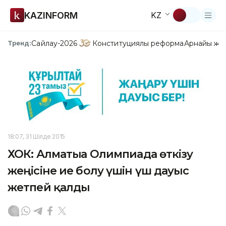
KAZINFORM
KZ
Сайлау-2026
Конституциялық реформа
Арнайы жо
Тренд:
18:07, 31 Шілде 2015
ХОК: Алматыға Олимпиада өткізу
жеңісіне ие болу үшін үш дауыс
жетпей қалды