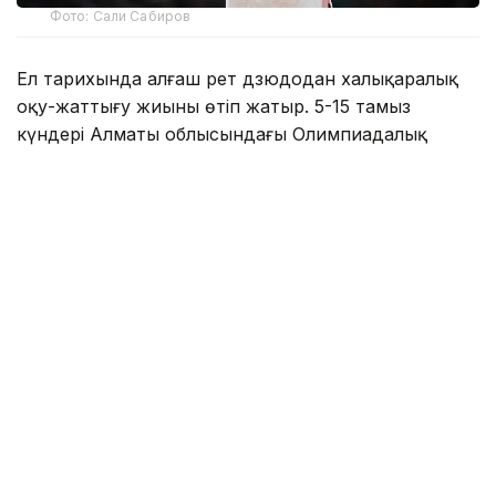
Фото: Сали Сабиров
Ел тарихында алғаш рет дзюдодан халықаралық
оқу-жаттығу жиыны өтіп жатыр. 5-15 тамыз
күндері Алматы облысындағы Олимпиадалық
даярлау базасында әлемнің 30 елінен келген 700-
ден астам спортшы бірлескен дайындық
жұмыстарын жүргізіп жатыр.
Туризм және спорт министрлігі мәліметінше,
халықаралық оқу-жаттығу жиынына әлемдік
рейтингтің көшбасшылары, Олимпиада
чемпиондары мен жүлдегерлері, сондай-ақ әлем
чемпионаттарының жеңімпаздары мен жүлдегерлері
қатысып жатыр.
Қатысушылар қатарында Олимпиада
чемпиондары Елдос Сметов (Қазақстан) пен Лаша