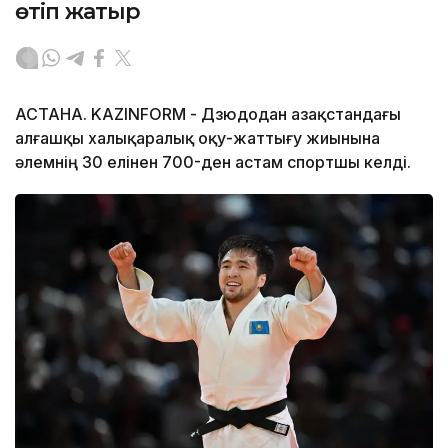
өтіп жатыр
АСТАНА. KAZINFORM - Дзюдодан Қазақстандағы
алғашқы халықаралық оқу-жаттығу жиынына
әлемнің 30 елінен 700-ден астам спортшы келді.