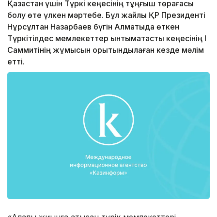
Қазақстан үшін Түркі кеңесінің тұңғыш төрағасы
болу өте үлкен мәртебе. Бұл жайлы ҚР Президенті
Нұрсұлтан Назарбаев бүгін Алматыда өткен
Түркітілдес мемлекеттер ынтымақтастық кеңесінің І
Саммитінің жұмысын қорытындылаған кезде мәлім
етті.
«Алқалы жиынға қатысқан түрік мемлекеттері