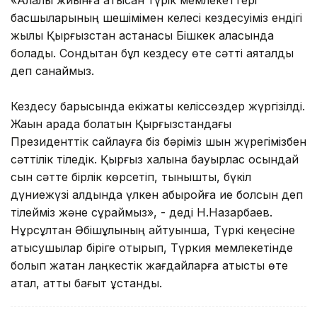
басшыларының шешімімен келесі кездесуіміз ендігі
жылы Қырғызстан астанасы Бішкек қаласында
болады. Сондықтан бұл кездесу өте сәтті аяқталды
деп санаймыз.
Кездесу барысында екіжақты келіссөздер жүргізілді.
Жақын арада болатын Қырғызстандағы
Президенттік сайлауға біз бәріміз шын жүрегімізбен
сәттілік тіледік. Қырғыз халқына бауырлас осындай
сын сәтте бірлік көрсетіп, тыныштық, бүкіл
дүниежүзі алдында үлкен абыройға ие болсын деп
тілейміз және сұраймыз», - деді Н.Назарбаев.
Нұрсұлтан Әбішұлының айтуынша, Түркі кеңесіне
қатысушылар біріге отырып, Түркия мемлекетінде
болып жатқан лаңкестік жағдайларға қатысты өте
қатал, қатты бағыт ұстанды.