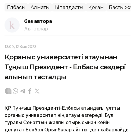
Елбасы
Алматы
Ықпалдастық
Қоғам
Басты жаң
без автора
Авторлар
13:00, 12 Қазан 2023
Қорғаныс университеті атауынан
Тұңғыш Президент - Елбасы сөздері
алынып тасталды
ҚР Тұңғыш Президенті-Елбасы атындағы ұлттық
қорғаныс университетінің атауы өзгереді. Бұл
туралы Сенаттың жалпы отырысынан кейін
депутат Бекбол Орынбасар айтты, деп хабарлайды