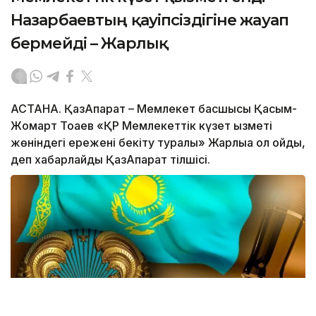
Назарбаевтың қауіпсіздігіне жауап
бермейді – Жарлық
АСТАНА. ҚазАқпарат – Мемлекет басшысы Қасым-
Жомарт Тоқаев «ҚР Мемлекеттік күзет қызметі
жөніндегі ережені бекіту туралы» Жарлыққа қол қойды,
деп хабарлайды ҚазАқпарат тілшісі.