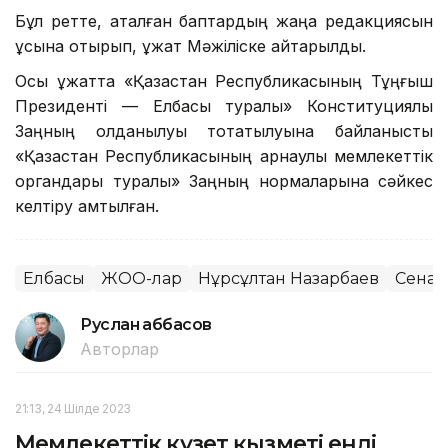
Бұл ретте, аталған баптардың жаңа редакциясын
ұсына отырып, құжат Мәжіліске қайтарылды.
Осы құжатта «Қазақстан Республикасының Тұңғыш
Президенті — Елбасы туралы» Конституциялық
Заңның қолданылуы тоқтатылуына байланысты
«Қазақстан Республикасының арнаулы мемлекеттік
органдары туралы» Заңның нормаларына сәйкес
келтіру қамтылған.
Елбасы
ЖОО-лар
Нұрсұлтан Назарбаев
Сенат
Руслан Ғаббасов
Авторлар
21:13, 24 Шілде 2023
Мемлекеттік күзет қызметі енді