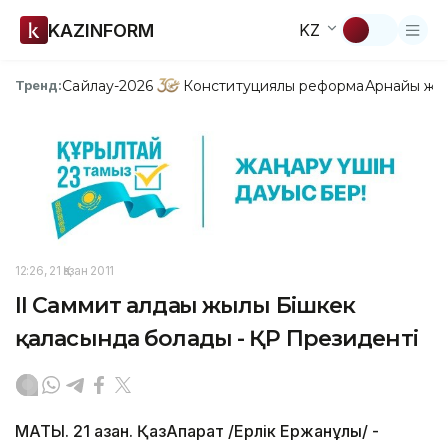
KAZINFORM
KZ
Сайлау-2026
Конституциялық реформа
Арнайы жо
Тренд:
12:26, 21 Қазан 2011
ІІ Саммит алдағы жылы Бішкек
қаласында болады - ҚР Президенті
МАТЫ. 21 қазан. ҚазАқпарат /Ерлік Ержанұлы/ -