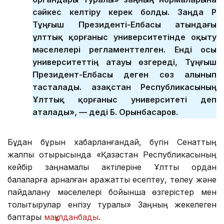
сәйкес келтіру керек болды. Заңда ҚР
Тұңғыш Президенті-Елбасы атындағы
ұлттық қорғаныс университетінде оқыту
мәселелері регламенттелген. Енді осы
университеттің атауы өзгереді, Тұңғыш
Президент-Елбасы деген сөз алынып
тасталады. Қазақстан Республикасының
Ұлттық қорғаныс университеті деп
аталады», — деді Б. Орынбасаров.
Бұдан бұрын хабарланғандай, бүгін Сенаттың
жалпы отырысында «Қазақстан Республикасының
кейбір заңнамалық актілеріне Ұлттық қордан
балаларға арналған қаражатты есептеу, төлеу және
пайдалану мәселелері бойынша өзгерістер мен
толықтырулар енгізу туралы» Заңның жекелеген
баптары
мақұлданбады
.