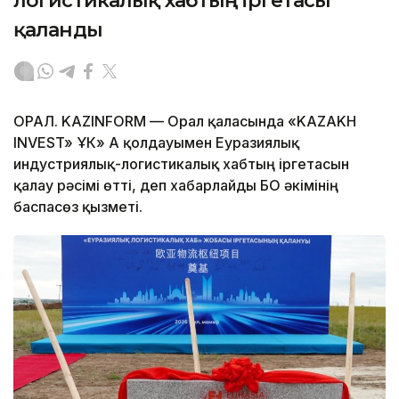
логистикалық хабтың іргетасы
қаланды
ОРАЛ. KAZINFORM — Орал қаласында «KAZAKH
INVEST» ҰК» АҚ қолдауымен Еуразиялық
индустриялық-логистикалық хабтың іргетасын
қалау рәсімі өтті, деп хабарлайды БҚО әкімінің
баспасөз қызметі.