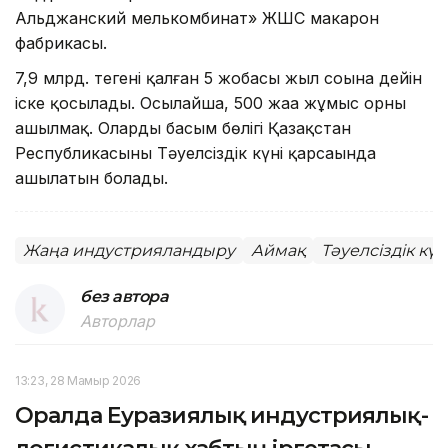
Альджанский мелькомбинат» ЖШС макарон
фабрикасы.
7,9 млрд. теңгенің қалған 5 жобасы жыл соңына дейін
іске қосылады. Осылайша, 500 жаңа жұмыс орны
ашылмақ. Олардың басым бөлігі Қазақстан
Республикасының Тәуелсіздік күні қарсаңында
ашылатын болады.
Жаңа индустрияландыру
Аймақ
Тәуелсіздік күн
без автора
Авторлар
13:23, 28 Мамыр 2026
Оралда Еуразиялық индустриялық-