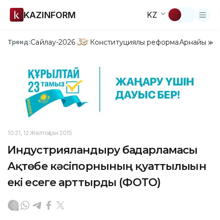
KAZINFORM
KZ
Сайлау-2026
Конституциялық реформа
Арнайы жо
Тренд:
10:21, 12 Желтоқсан 2015
Индустрияландыру бағдарламасы
Ақтөбе кәсіпорнының қуаттылығын
екі есеге арттырды (ФОТО)