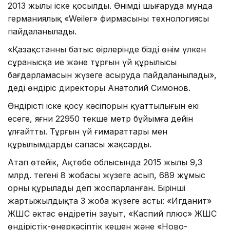
2013 жылы іске қосылды. Өнімді шығаруда мұнда
германиялық «Weiler» фирмасының технологиясы
пайдаланылады.
«Қазақстанның батыс өңірлерінде біздің өнім үлкен
сұранысқа ие және тұрғын үй құрылысы
бағдарламасын жүзеге асыруда пайдаланылады»,
деді өндіріс директоры Анатолий Симонов.
Өндірісті іске қосу кәсіпорын қуаттылығын екі
есеге, яғни 22950 текше метр бұйымға дейін
ұлғайтты. Тұрғын үй ғимараттары мен
құрылымдардың сапасы жақсарды.
Атап өтейік, Ақтөбе облысында 2015 жылы 9,3
млрд. теңгенің 8 жобасы жүзеге асып, 689 жұмыс
орны құрылады деп жоспарланған. Бірінші
жартыжылдықта 3 жоба жүзеге асты: «Игданит»
ЖШС әктас өндіретін зауыт, «Каспий плюс» ЖШС
өндірістік-өнеркәсіптік кешен және «Ново-