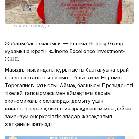
Фото: БҚО әкімдігі
Жобаның бастамашысы — Eurasia Holding Group
құрамына кіретін «Jinone Excellence Investment»
ЖШС.
Маңызды нысандағы құрылыстың басталуына орай
өткен салтанатты рәсімге облыс әкімі Нариман
Төреғалиев қатысты. Аймақ басшысы Президенттің
тікелей тапсырмасымен аймақтағы басым
экономикалық салаларды дамыту үшін
инвесторларға қажетті инфрақұрылым мен дайын
заманауи өнеркәсіптік алаңдар жасақталып
жатқанын жеткізді.