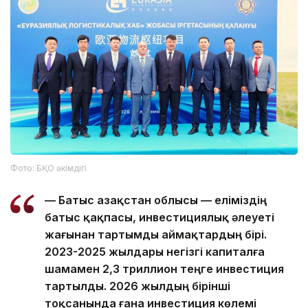
Фото: БҚО әкімдігі
— Батыс Қазақстан облысы — еліміздің
батыс қақпасы, инвестициялық әлеуеті
жағынан тартымды аймақтардың бірі.
2023-2025 жылдары негізгі капиталға
шамамен 2,3 триллион теңге инвестиция
тартылды. 2026 жылдың бірінші
тоқсанында ғана инвестиция көлемі