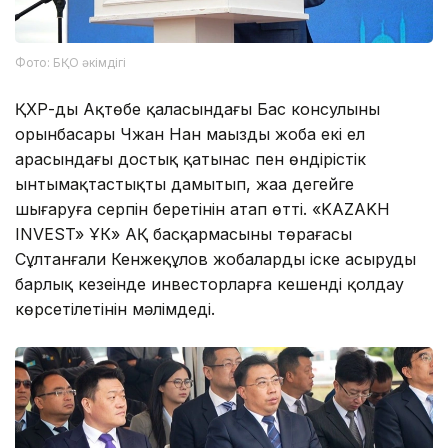
Фото: БҚО әкімдігі
ҚХР-дың Ақтөбе қаласындағы Бас консулының
орынбасары Чжан Нан маңызды жоба екі ел
арасындағы достық қатынас пен өндірістік
ынтымақтастықты дамытып, жаңа деңгейге
шығаруға серпін беретінін атап өтті. «KAZAKH
INVEST» ҰК» АҚ басқармасының төрағасы
Сұлтанғали Кенжеқұлов жобаларды іске асырудың
барлық кезеңінде инвесторларға кешенді қолдау
көрсетілетінін мәлімдеді.