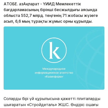
АҚТОБЕ. ҚазАқпарат - ҮИИД Мемлекеттік
бағдарламасының бірінші бесжылдығы аясында
облыста 552,7 млрд. теңгенің 71 жобасы жүзеге
асып, 6,6 мың тұрақты жұмыс орны құрылды.
Солардың бірі үй құрылысына қажетті плиталарды
шығаратын «Стройдеталь» ЖШС. Өндіріс ошағы