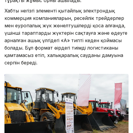
тұрақты жұмыс орны ашылады.
Хабтың негізгі элементі қытайлық электрондық
коммерция компанияларын, ресейлік трейдерлер
мен еуропалық жүк жөнелтушілерді қоса алғанда,
үшінші тараптардың жүктерін сақтауға және өңдеуге
арналған ашық үлгідегі «А» типті кеден қоймасы
болады. Бұл формат өңірдегі тиімді логистиканы
қамтамасыз етіп, халықаралық сауданың дамуына
серпін береді.