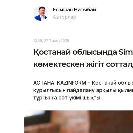
Есімжан Нақтыбай
Авторлар
10:59, 07 Тамыз 2026
Қостанай облысында Sim-
көмектескен жігіт сотта
АСТАНА. KAZINFORM – Қостанай облы
құрылғысын пайдалану арқылы қылмы
тұрғынға сот үкімі шықты.