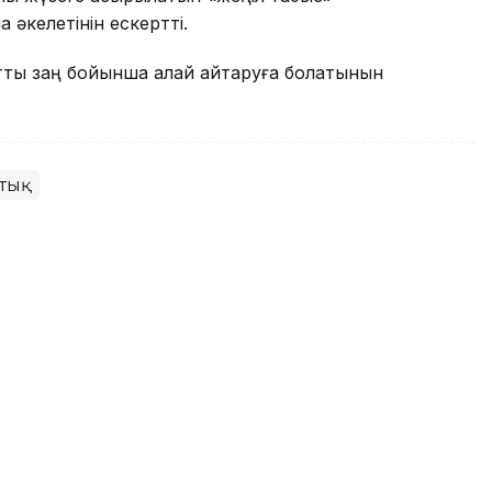
 әкелетінін ескертті.
жатты заң бойынша қалай қайтаруға болатынын
тық