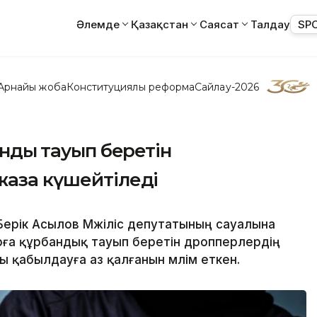
Әлемде
Қазақстан
Саясат
Талдау
SP
Арнайы жоба
Конституциялық реформа
Сайлау-2026
андық тауып беретін
жаза күшейтіледі
ерік Асылов Мәжіліс депутатының сауалына
рға құрбандық тауып беретін дропперлердің
 қабылдауға аз қалғанын мәлім еткен.