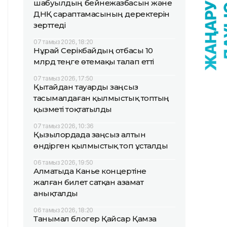
шабуылдың бейнежазбасын және
ДНҚ сараптамасының деректерін
зерттеді
07 тамыз 2026, 18:20
Нұрай Серікбайдың отбасы 10
млрд теңге өтемақы талап етті
07 тамыз 2026, 17:50
Қытайдан тауарды заңсыз
тасымалдаған қылмыстық топтың
қызметі тоқтатылды
07 тамыз 2026, 10:36
Қызылордада заңсыз алтын
өндірген қылмыстық топ ұсталды
06 тамыз 2026, 19:50
Алматыда Канье концертіне
жалған билет сатқан азамат
анықталды
06 тамыз 2026, 18:20
Танымал блогер Қайсар Қамза