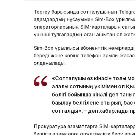
Тергеу барысында сотталушының Telegram
адамдардың нұсқауымен Sim-Box құрылғы
операторларының SIM-карталарын сатып а
үшінші тұлғалардың оған қашықтан қол жетк
Sim-Box құрылғысы абоненттік нөмірлерді
береді және көбіне телефон арқылы жасала
қолданылады.
«Сотталушы өз кінәсін толық мо
қалалық сотының үкімімен ол Қ
бөлігі бойынша кінәлі деп таны
бақылау белгілене отырып, ба
сотталды», – деп хабарлады п
Прокуратура азаматтарға SIM-карталард
белгісіз адамдарға қолжетімділік беру а