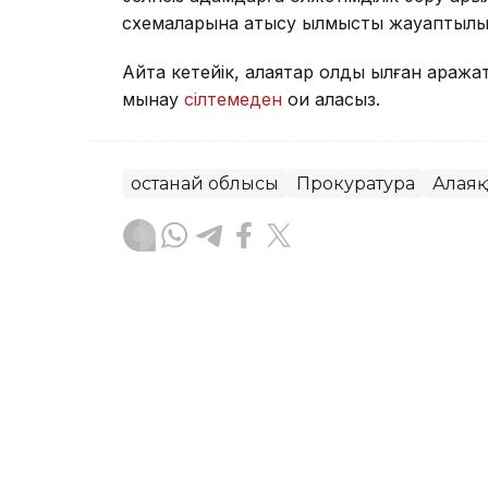
схемаларына қатысу қылмыстық жауаптылыққа
Айта кетейік, алаяқтар қолды қылған қара
мынау
сілтемеден
оқи аласыз.
Қостанай облысы
Прокуратура
Алаяқ
Асхат Райқұл
Авторлар
19:50, 06 Тамыз 2026