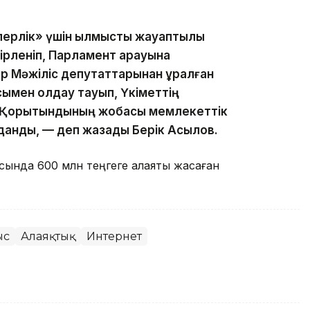
перлік» үшін қылмыстық жауаптылық
зірленіп, Парламент қарауына
 Мəжіліс депутаттарынан құралған
ымен қолдау тауып, Үкіметтің
і. Қорытындының жобасы мемлекеттік
анды, — деп жазады Берік Асылов.
ында 600 млн теңгеге алаяқтық жасаған
ыс
Алаяқтық
Интернет