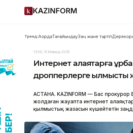
KAZINFORM
Ақорда
Тағайындау
Заң және тәртіп
Дерекқор
Тренд:
13:56, 10 Мамыр 2025
Интернет алаяқтарға құрб
дропперлерге қылмыстық 
АСТАНА. KAZINFORM — Бас прокурор Б
жолдаған жауапта интернет алаяқта
қылмыстық жазасын күшейтетін заңды