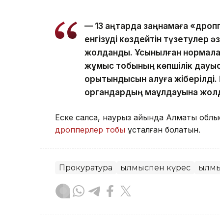
— 13 қаңтарда заңнамаға «дроп
енгізуді көздейтін түзетулер ә
жолданды. Ұсынылған нормалар
жұмыс тобының көпшілік дауыс
қорытындысын алуға жіберілд
органдардың мақұлдауына жолд
Еске салсақ, наурыз айында Алматы облыс
дропперлер тобы
ұсталған болатын.
Прокуратура
Қылмыспен күрес
Қылм