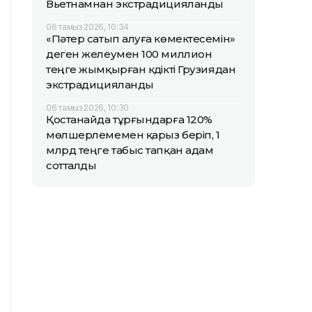
Вьетнамнан экстрадицияланды
06 тамыз 2026, 10:34
«Пәтер сатып алуға көмектесемін»
деген желеумен 100 миллион
теңге жымқырған күдікті Грузиядан
экстрадицияланды
06 тамыз 2026, 10:30
Қостанайда тұрғындарға 120%
мөлшерлемемен қарыз беріп, 1
млрд теңге табыс тапқан адам
сотталды