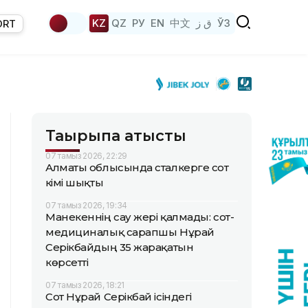
KZ
QZ
РУ
EN
中文
ق ز
ЎЗ
ORT
Тақырыпқа қатысты
07 тамыз 2026, 22:29
Алматы облысында сталкерге сот
үкімі шықты
07 тамыз 2026, 19:34
Манекеннің сау жері қалмады: сот-
медициналық сарапшы Нұрай
Серікбайдың 35 жарақатын
көрсетті
07 тамыз 2026, 18:21
Сот Нұрай Серікбай ісіндегі