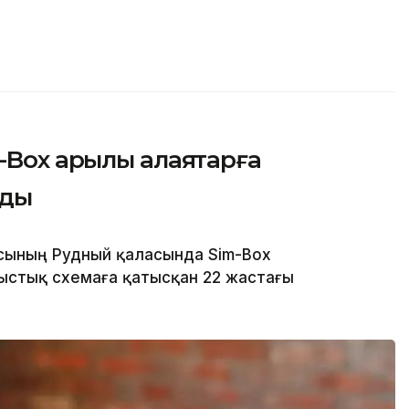
Box арқылы алаяқтарға
лды
сының Рудный қаласында Sim-Box
стық схемаға қатысқан 22 жастағы