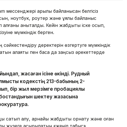
 мессенджері арқылы байланысқан белгісіз
сын, ноутбук, роутер және ұялы байланыс
лғаны анықталды. Кейін жабдықты іске қосып,
ізуіне мүмкіндік берген.
ң сәйкестендіру деректерін өзгертуге мүмкіндік
тын алаяқтық пен басқа да заңсыз әрекеттерде
йындап, жасаған ісіне өкінді. Рудный
ылмыстық кодекстің 213-бабының 2-
лып, бір жыл мерзімге пробациялық
с бостандығын шектеу жазасына
рокуратура.
ы сатып алу, арнайы жабдықты орнату және оған
рқылы жүзеге асырылатын «жеңіл табыс»