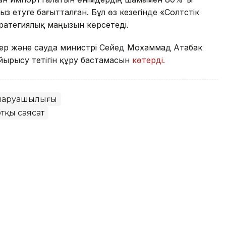
ыз етуге бағытталған. Бұл өз кезегінде «Солтүстік
стратегиялық маңызын көрсетеді.
тер және сауда министрі Сейед Мохаммад Атабак
йырысу тетігін құру бастамасын
көтерді.
шаруашылығы
тқы саясат