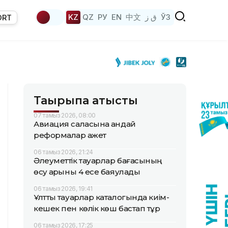
KZ
QZ
РУ
EN
中文
ق ز
ЎЗ
ORT
Тақырыпқа қатысты
07 тамыз 2026, 08:00
Авиация саласына қандай
реформалар қажет
06 тамыз 2026, 21:24
Әлеуметтік тауарлар бағасының
өсу қарқыны 4 есе баяулады
06 тамыз 2026, 19:41
Ұлттық тауарлар каталогында киім-
кешек пен көлік көш бастап тұр
06 тамыз 2026, 17:25