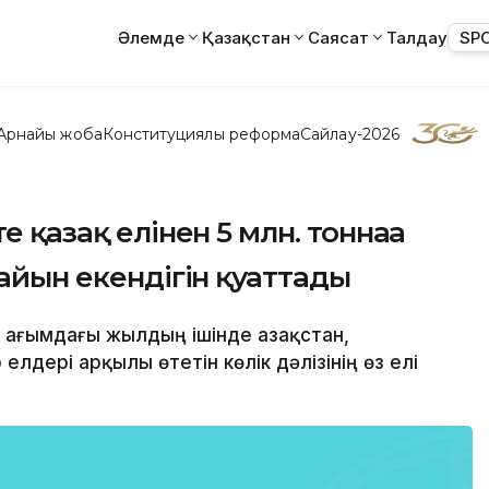
Әлемде
Қазақстан
Саясат
Талдау
SP
Арнайы жоба
Конституциялық реформа
Сайлау-2026
е қазақ елінен 5 млн. тоннаға
дайын екендігін қуаттады
н ағымдағы жылдың ішінде Қазақстан,
елдері арқылы өтетін көлік дәлізінің өз елі