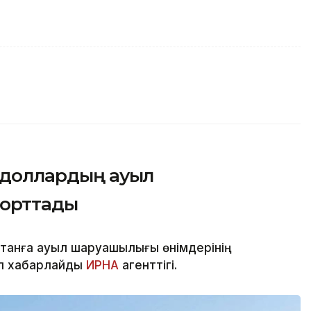
н доллардың ауыл
порттады
танға ауыл шаруашылығы өнімдерінің
еп хабарлайды
ИРНА
агенттігі.