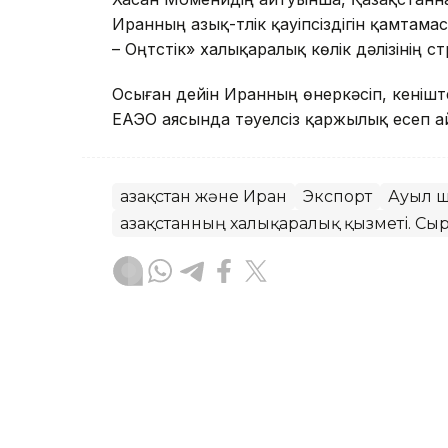
Иранның азық-түлік қауіпсіздігін қамтамас
– Оңтүстік» халықаралық көлік дәлізінің 
Осыған дейін Иранның өнеркәсіп, кеніш
ЕАЭО аясында тәуелсіз қаржылық есеп а
Қазақстан және Иран
Экспорт
Ауыл 
Қазақстанның халықаралық қызметі. Сыр
Айнұр Тумакбаева
Авторлар