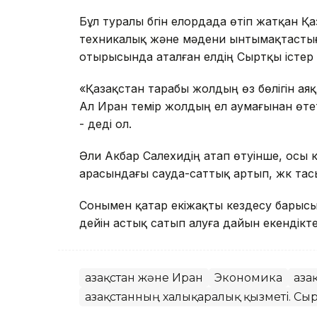
Бұл туралы бүгін елордада өтіп жатқан 
техникалық және мәдени ынтымақтастығы
отырысында аталған елдің Сыртқы істер
«Қазақстан тарабы жолдың өз бөлігін аяқт
Ал Иран темір жолдың ел аумағынан өтеті
- деді ол.
Әли Акбар Салехидің атап өтуінше, осы к
арасындағы сауда-саттық артып, жүк тас
Сонымен қатар екіжақты кездесу барысы
дейін астық сатып алуға дайын екендікте
Қазақстан және Иран
Экономика
Қаз
Қазақстанның халықаралық қызметі. Сыр