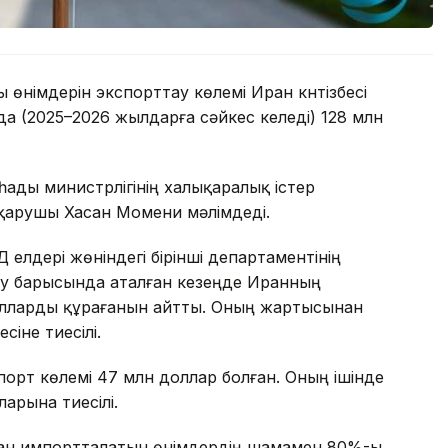
німдерін экспорттау көлемі Иран күнтізбесі
 (2025–2026 жылдарға сәйкес келеді) 128 млн
ды министрлігінің халықаралық істер
қарушы Хасан Момени мәлімдеді.
 елдері жөніндегі бірінші департаментінің
у барысында аталған кезеңде Иранның
олларды құрағанын айтты. Оның жартысынан
сіне тиесілі.
орт көлемі 47 млн доллар болған. Оның ішінде
арына тиесілі.
ан импортталатын өнімдердің шамамен 80%-ы