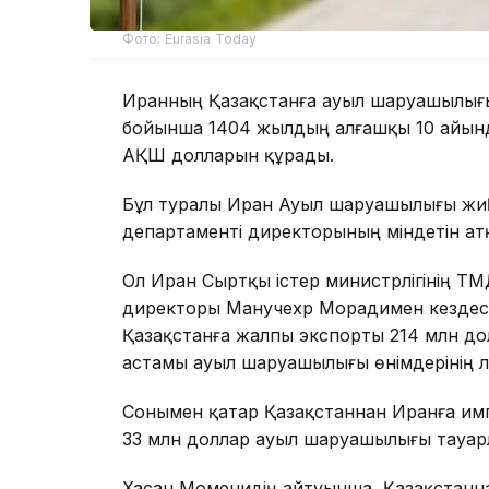
Фото: Eurasia Today
Иранның Қазақстанға ауыл шаруашылығы ө
бойынша 1404 жылдың алғашқы 10 айында
АҚШ долларын құрады.
Бұл туралы Иран Ауыл шаруашылығы жиһа
департаменті директорының міндетін ат
Ол Иран Сыртқы істер министрлігінің ТМД
директоры Манучехр Морадимен кездес
Қазақстанға жалпы экспорты 214 млн д
астамы ауыл шаруашылығы өнімдерінің үле
Сонымен қатар Қазақстаннан Иранға имп
33 млн доллар ауыл шаруашылығы тауарл
Хасан Моменидің айтуынша, Қазақстанн