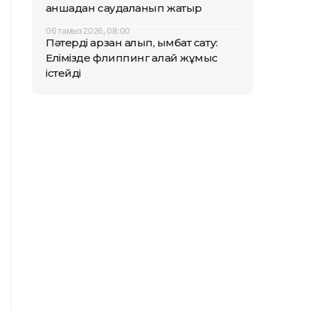
қаншадан саудаланып жатыр
06 тамыз 2026, 08:00
Пәтерді арзан алып, қымбат сату:
Елімізде флиппинг қалай жұмыс
істейді