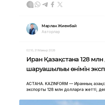
Марлан Жиембай
Авторлар
02:10, 31 Мамыр 2026
Иран Қазақстанға 128 мл
шаруашылығы өнімін экс
АСТАНА. KAZINFORM — Иранның Қазақс
экспорты 128 млн долларға жетті, д