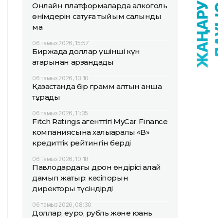
Онлайн платформаларда алкоголь
өнімдерін сатуға тыйым салынды
ма
06 тамыз 2026, 15:57
Биржада доллар үшінші күн
қатарынан арзандады
06 тамыз 2026, 13:10
Қазақстанда бір грамм алтын қанша
тұрады
06 тамыз 2026, 11:35
Fitch Ratings агенттігі MyCar Finance
компаниясына халықаралық «B»
кредиттік рейтингін берді
06 тамыз 2026, 10:18
Павлодардағы дрон өндірісі қалай
дамып жатыр: кәсіпорын
директоры түсіндірді
06 тамыз 2026, 08:30
Доллар, еуро, рубль және юань