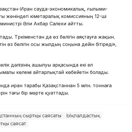
Қазақстан-Иран сауда-экономикалық, ғылыми-
 жөніндегі үкіметаралық комиссияның 12-ші
 министрі Әли Акбар Салехи айтты.
ады. Түркіменстан да өз бөлігін аяқтауға жақын.
н өз бөлігін осы жылдың соңына дейін бітіреді»,
өлік дәлізінің ашылуы арқасында екі ел
ымалы көлемі айтарлықтай көбейетін болады.
нда иран тарабы Қазақстаннан 5 млн. тоннаға
рін тағы бір мәрте қуаттады.
ақстанның сыртқы саясаты
Ықпалдастық
тқы саясат