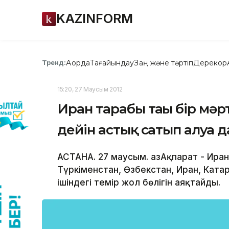
KAZINFORM
Ақорда
Тағайындау
Заң және тәртіп
Дерекқор
Тренд:
15:20, 27 Маусым 2012
Иран тарабы тағы бір мәрт
дейін астық сатып алуға 
АСТАНА. 27 маусым. ҚазАқпарат - Ира
Түркіменстан, Өзбекстан, Иран, Катар 
ішіндегі темір жол бөлігін аяқтайды.