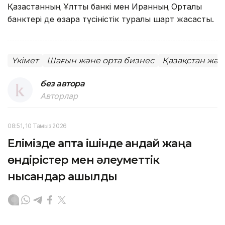
Қазақстанның Ұлттық банкі мен Иранның Орталық
банктері де өзара түсіністік туралы шарт жасасты.
Үкімет
Шағын және орта бизнес
Қазақстан жән
без автора
Авторлар
08:51, 10 Тамыз 2026
Елімізде апта ішінде қандай жаңа
өндірістер мен әлеуметтік
нысандар ашылды