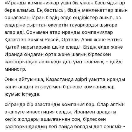
«Ирандық компаниялар үшін біз үлкен басымдықтар
бере аламыз. Ең бастысы, біздің мемлекеттер жақын
орналасқан. Иран біздің елде өндірістер ашып, өз
елдеріне сырттан әкелетін тауарларды шығара
алар еді. Сонымен қатар ирандық компаниялар
Қазақстан арқылы Ресей, Орталық Азия және Батыс
Қытай нарықтарына шыға алады. Біздің елде және
Иранда ондаған орта және шағын бірлескен
кәсіпорындар ашылады деп үміттенеміз», - дейді
министр.
Оның айтуынша, Қазақстанда қазіргі уақытта ирандық
капиталдың қатысуымен бірнеше компаниялар
жұмыс істеуде.
«Иранда бір қазақстандық компания бар. Олар алтын
өндіруге инвестиция салды. Иранмен арадағы
көлік жолдары ашылғаннан соң, бірлескен
кәсіпорындардың легі пайда болады деп сенемі» -