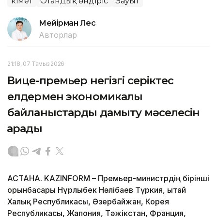
Үкімет
Отандық өндіріс
Зауыт
Мейірман Лес
Авторлар
21:18, 07 Тамыз 2026
Вице-премьер негізгі серіктес
елдермен экономикалық
байланыстарды дамыту мәселесін
қарады
АСТАНА. KAZINFORM – Премьер-министрдің бірінші
орынбасары Нұрлыбек Нәлібаев Түркия, Қытай
Халық Республикасы, Әзербайжан, Корея
Республикасы, Жапония, Тәжікстан, Франция,