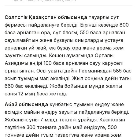
Солтүстік Қазақстан облысында
тауарлы сүт
фермасы пайдалануға берілді. Бірінші кезеңде 800
басқа арналған қора, сүт блогы, 550 басқа арналған
сауылмайтын және бұзаулы сиырларды ұстауға
арналған үй-жай, екі бұзау қора және құрама жем
зауыты салынды. Кешен аумағында Орталық
Азиядағы ең ірі 100 басқа арналған сауу каруселі
орнатылған. Осы уақытқа дейін Германиядан 585 бас
асыл тұқымды мал әкелінді. Жыл соңына дейін тағы
660 бас әкелінеді. Жоба бойынша мұнда жалпы
саны 12 мың басқа жетеді.
Абай облысында
күнбағыс тұқымын өңдеу және
өсімдік майын өндіру зауыты пайдалануға берілді.
Жобаның құны 7 млрд теңгені құрайды. Кәсіпорын
тәулігіне 300 тоннаға дейін май өндіруге, 500
тоннаға дейін тұқым тазартуға және құрама жем