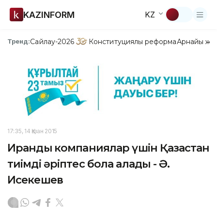
KAZINFORM
KZ
Сайлау-2026
Конституциялық реформа
Арнайы жо
Тренд:
17:35, 14 Қазан 2015
Ирандық компаниялар үшін Қазақстан
тиімді әріптес бола алады - Ә.
Исекешев