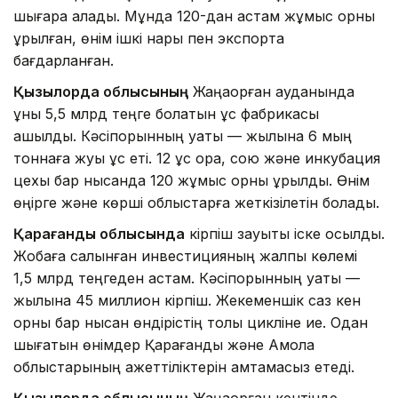
шығара алады. Мұнда 120-дан астам жұмыс орны
құрылған, өнім ішкі нарық пен экспортқа
бағдарланған.
Қызылорда облысының
Жаңақорған ауданында
құны 5,5 млрд теңге болатын құс фабрикасы
ашылды. Кәсіпорынның қуаты — жылына 6 мың
тоннаға жуық құс еті. 12 құс қора, сою және инкубация
цехы бар нысанда 120 жұмыс орны құрылды. Өнім
өңірге және көрші облыстарға жеткізілетін болады.
Қарағанды облысында
кірпіш зауыты іске қосылды.
Жобаға салынған инвестицияның жалпы көлемі
1,5 млрд теңгеден астам. Кәсіпорынның қуаты —
жылына 45 миллион кірпіш. Жекеменшік саз кен
орны бар нысан өндірістің толық цикліне ие. Одан
шығатын өнімдер Қарағанды және Ақмола
облыстарының қажеттіліктерін қамтамасыз етеді.