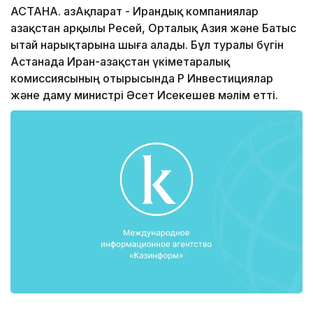
АСТАНА. ҚазАқпарат - Ирандық компаниялар
Қазақстан арқылы Ресей, Орталық Азия және Батыс
Қытай нарықтарына шыға алады. Бұл туралы бүгін
Астанада Иран-Қазақстан үкіметаралық
комиссиясының отырысында ҚР Инвестициялар
және даму министрі Әсет Исекешев мәлім етті.