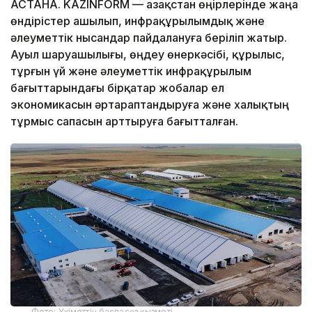
АСТАНА. KAZINFORM — Қазақстан өңірлерінде жаңа
өндірістер ашылып, инфрақұрылымдық және
әлеуметтік нысандар пайдалануға беріліп жатыр.
Ауыл шаруашылығы, өңдеу өнеркәсібі, құрылыс,
тұрғын үй және әлеуметтік инфрақұрылым
бағыттарындағы бірқатар жобалар ел
экономикасын әртараптандыруға және халықтың
тұрмыс сапасын арттыруға бағытталған.
Фото: Үкіметтің баспасөз қызметі