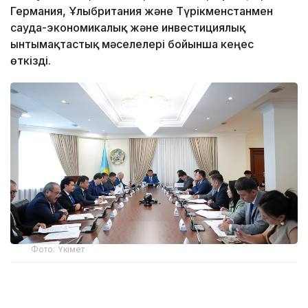
Германия, Ұлыбритания және Түрікменстанмен
сауда-экономикалық және инвестициялық
ынтымақтастық мәселелері бойынша кеңес
өткізді.
Фото: Үкімет
Отырыс барысында вице-премьер аталған
елдермен өзара тиімді ынтымақтастықты нығайту