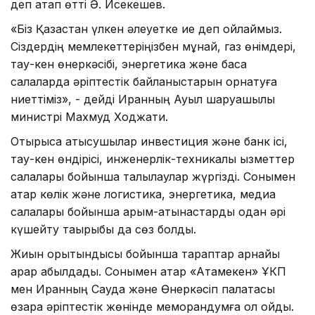
деп атап өтті Ә. Исекешев.
«Біз Қазақстан үлкен әлеуетке ие деп ойлаймыз.
Сіздердің мемлекеттеріңізбен мұнай, газ өнімдері,
тау-кен өнеркәсібі, энергетика және басқа
салаларда әріптестік байланыстарын орнатуға
ниеттіміз», - дейді Иранның Ауыл шаруашылық
министрі Махмуд Ходжати.
Отырысқа қатысушылар инвестиция және банк ісі,
тау-кен өндірісі, инженерлік-теxникалық қызметтер
салалары бойынша талқылаулар жүргізді. Сонымен
қатар көлік және логистика, энергетика, медиа
салалары бойынша қарым-қатынастарды одан әрі
күшейту тақырыбы да сөз болды.
Жиын қорытындысы бойынша тараптар арнайы
қарар қабылдады. Сонымен қатар «Атамекен» ҰКП
мен Иранның Сауда және Өнеркәсіп палатасы
өзара әріптестік жөнінде меморандумға қол қойды.