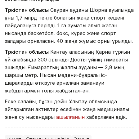
Түркістан облысы
Сауран ауданы Шорнақ ауылында
құны 1,7 млрд теңге болатын жаңа спорт кешені
пайдалануға берілді. 1 га аумақты алып жатқан
нысанда баскетбол, бокс, күрес және спорт
залдары орналасқан. 40 жаңа жұмыс орны құрылды.
Түркістан облысы
Кентау қаласының Қарнақ тұрғын
үй алабында 300 орындық Достық үйінің ғимараты
ашылды. Ғимараттың жалпы ауданы — 2,8 мың
шаршы метр. Нысан мәдени-бұқаралық іс-
шараларды өткізуге арналған заманауи
жабдықтармен толық жабдықталған.
Еске салайық, бұған дейін Ұлытау облысында
қайтарылған активтер есебінен жаңа медициналық
және су нысандары
ашылғанын
хабарлаған едік.