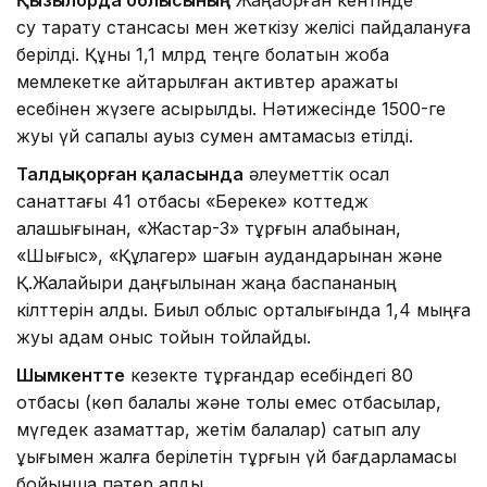
Қызылорда облысының
Жаңақорған кентінде
су тарату стансасы мен жеткізу желісі пайдалануға
берілді. Құны 1,1 млрд теңге болатын жоба
мемлекетке қайтарылған активтер қаражаты
есебінен жүзеге асырылды. Нәтижесінде 1500-ге
жуық үй сапалы ауыз сумен қамтамасыз етілді.
Талдықорған қаласында
әлеуметтік осал
санаттағы 41 отбасы «Береке» коттедж
қалашығынан, «Жастар-3» тұрғын алабынан,
«Шығыс», «Құлагер» шағын аудандарынан және
Қ.Жалайыри даңғылынан жаңа баспананың
кілттерін алды. Биыл облыс орталығында 1,4 мыңға
жуық адам қоныс тойын тойлайды.
Шымкентте
кезекте тұрғандар есебіндегі 80
отбасы (көп балалы және толық емес отбасылар,
мүгедек азаматтар, жетім балалар) сатып алу
құқығымен жалға берілетін тұрғын үй бағдарламасы
бойынша пәтер алды.