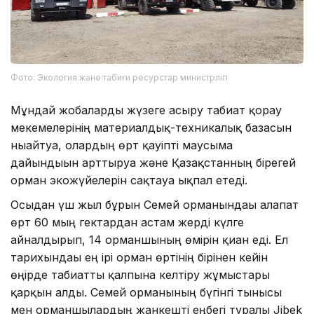
Фото: Экология және табиғи ресурстар министрлігі
Мұндай жобаларды жүзеге асыру табиғат қорғау
мекемелерінің материалдық-техникалық базасын
нығайтуға, олардың өрт қауіпті маусымға
дайындығын арттыруға және Қазақстанның бірегей
орман экожүйелерін сақтауға ықпал етеді.
Осыдан үш жыл бұрын Семей орманындағы алапат
өрт 60 мың гектардан астам жерді күлге
айналдырып, 14 орманшының өмірін қиған еді. Ел
тарихындағы ең ірі орман өртінің бірінен кейін
өңірде табиғатты қалпына келтіру жұмыстары
қарқын алды. Семей орманының бүгінгі тынысы
мен орманшылардың жанкешті еңбегі туралы Jibek