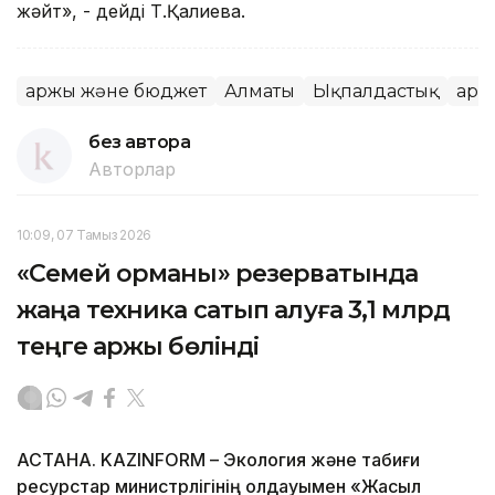
жәйт», - дейді Т.Қалиева.
Қаржы және бюджет
Алматы
Ықпалдастық
Қар
без автора
Авторлар
10:09, 07 Тамыз 2026
«Семей орманы» резерватында
жаңа техника сатып алуға 3,1 млрд
теңге қаржы бөлінді
АСТАНА. KAZINFORM – Экология және табиғи
ресурстар министрлігінің қолдауымен «Жасыл