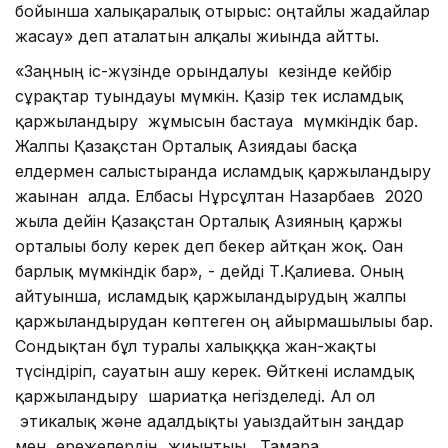
бойынша халықаралық отырыс: оңтайлы жағдайлар
жасау» деп аталатын алқалы жиында айтты.
«Заңның іс-жүзінде орындалуы кезінде кейбір
сұрақтар туындауы мүмкін. Қазір тек исламдық
қаржыландыру жұмысын бастауға мүмкіндік бар.
Жалпы Қазақстан Орталық Азиядағы басқа
елдермен салыстырғанда исламдық қаржыландыру
жағынан алда. Елбасы Нұрсұлтан Назарбаев 2020
жылға дейін Қазақстан Орталық Азияның қаржы
орталығы болу керек деп бекер айтқан жоқ. Оған
барлық мүмкіндік бар», - дейді Т.Қалиева. Оның
айтуынша, исламдық қаржыландырудың жалпы
қаржыландырудан көптеген оң айырмашылығы бар.
Сондықтан бұл туралы халықққа жан-жақты
түсіндіріп, сауатын ашу керек. Өйткені исламдық
қаржыландыру шариғатқа негізделеді. Ал ол
этикалық және адалдықты уағыздайтын заңдар
мен ережелердің жиынтығы. Тамара