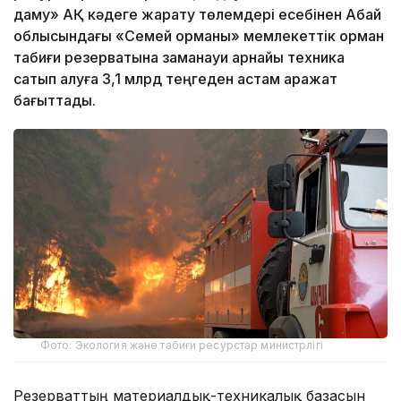
даму» АҚ кәдеге жарату төлемдері есебінен Абай
облысындағы «Семей орманы» мемлекеттік орман
табиғи резерватына заманауи арнайы техника
сатып алуға 3,1 млрд теңгеден астам қаражат
бағыттады.
Фото: Экология және табиғи ресурстар министрлігі
Резерваттың материалдық-техникалық базасын