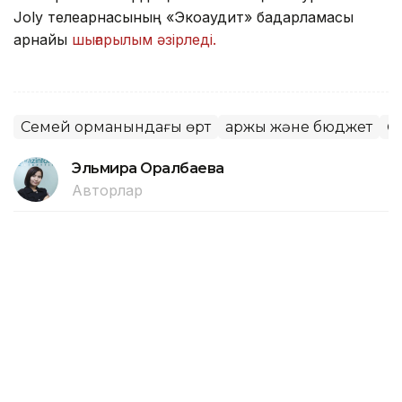
Joly телеарнасының «Экоаудит» бағдарламасы
арнайы
шығарылым әзірледі.
Семей орманындағы өрт
Қаржы және бюджет
Ө
Эльмира Оралбаева
Авторлар
16:55, 06 Тамыз 2026
Алматыда 1 қыркүйектен бастап 7
жаңа мектеп қолданысқа беріледі
АЛМАТЫ. KAZINFORM — Алматыда жаңа оқу