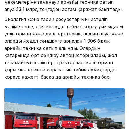
мекемелеріне заманауи арнайы техника сатып
алуға 33,1 млрд теңгеден астам қаражат бағыттады.
Экология және табиғи ресурстар министрлігі
мәліметінше, осы кезеңде табиғат қорғау ұйымдары
үшін орман және дала өрттерінің алдын алуға және
оларды жедел сөндіруге арналған 1 006 бірлік
арнайы техника сатып алынды. Олардың
қатарында өрт сөндіру автоцистерналары, жол
талғамайтын көліктер, тракторлар және орман
қоры мен ерекше қорғалатын табиғи аумақтарды
қорғауға қажетті басқа да арнайы техника бар.