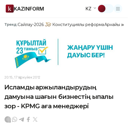
KAZINFORM
KZ
Сайлау-2026
Конституциялық реформа
Арнайы жо
Тренд:
20:15, 17 Қыркүйек 2012
Исламдық қаржыландырудың
дамуына шағын бизнестің ықпалы
зор - KPMG аға менеджері