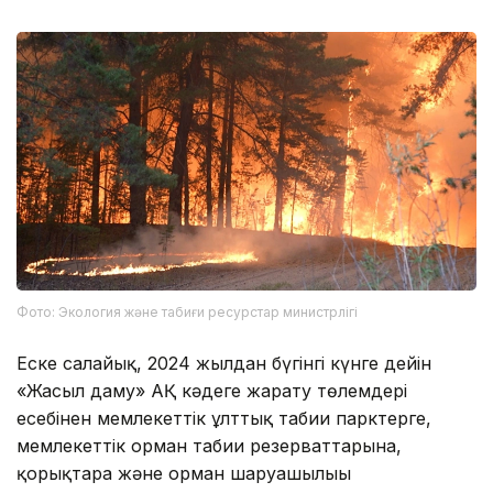
Фото: Экология және табиғи ресурстар министрлігі
Еске салайық, 2024 жылдан бүгінгі күнге дейін
«Жасыл даму» АҚ кәдеге жарату төлемдері
есебінен мемлекеттік ұлттық табиғи парктерге,
мемлекеттік орман табиғи резерваттарына,
қорықтарға және орман шаруашылығы