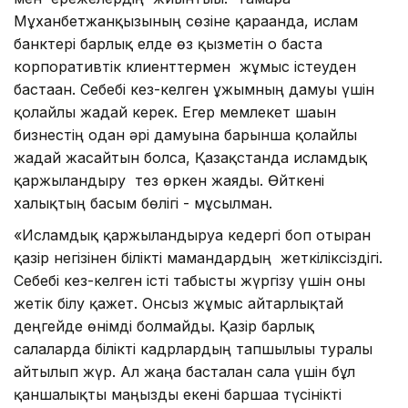
Мұханбетжанқызының сөзіне қарағанда, ислам
банктері барлық елде өз қызметін о баста
корпоративтік клиенттермен жұмыс істеуден
бастаған. Себебі кез-келген ұжымның дамуы үшін
қолайлы жағдай керек. Егер мемлекет шағын
бизнестің одан әрі дамуына барынша қолайлы
жағдай жасайтын болса, Қазақстанда исламдық
қаржыландыру тез өркен жаяды. Өйткені
халықтың басым бөлігі - мұсылман.
«Исламдық қаржыландыруға кедергі боп отырған
қазір негізінен білікті мамандардың жеткіліксіздігі.
Себебі кез-келген істі табысты жүргізу үшін оны
жетік білу қажет. Онсыз жұмыс айтарлықтай
деңгейде өнімді болмайды. Қазір барлық
салаларда білікті кадрлардың тапшылығы туралы
айтылып жүр. Ал жаңа басталған сала үшін бұл
қаншалықты маңызды екені баршаға түсінікті