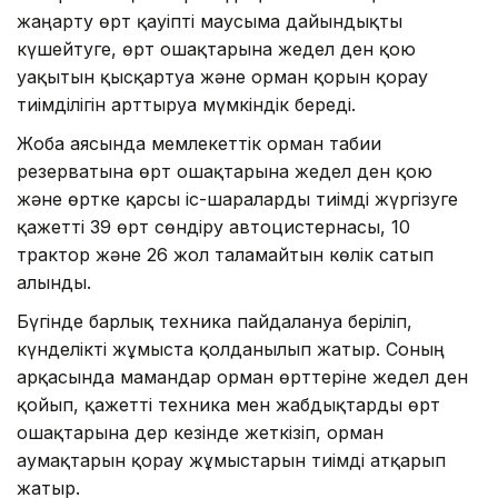
жаңарту өрт қауіпті маусымға дайындықты
күшейтуге, өрт ошақтарына жедел ден қою
уақытын қысқартуға және орман қорын қорғау
тиімділігін арттыруға мүмкіндік береді.
Жоба аясында мемлекеттік орман табиғи
резерватына өрт ошақтарына жедел ден қою
және өртке қарсы іс-шараларды тиімді жүргізуге
қажетті 39 өрт сөндіру автоцистернасы, 10
трактор және 26 жол талғамайтын көлік сатып
алынды.
Бүгінде барлық техника пайдалануға беріліп,
күнделікті жұмыста қолданылып жатыр. Соның
арқасында мамандар орман өрттеріне жедел ден
қойып, қажетті техника мен жабдықтарды өрт
ошақтарына дер кезінде жеткізіп, орман
аумақтарын қорғау жұмыстарын тиімді атқарып
жатыр.