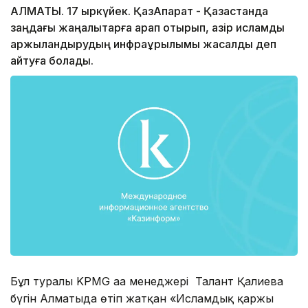
АЛМАТЫ. 17 қыркүйек. ҚазАқпарат - Қазақстанда
заңдағы жаңалықтарға қарап отырып, қазір исламдық
қаржыландырудың инфрақұрылымы жасалды деп
айтуға болады.
Бұл туралы KPMG аға менеджері Талант Қалиева
бүгін Алматыда өтіп жатқан «Исламдық қаржы