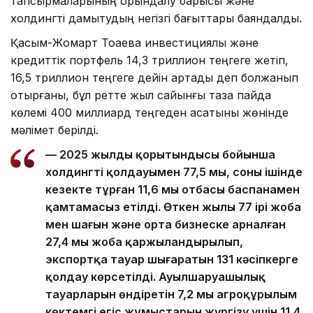
тапсырмаларының орындалу барысы және
холдингті дамытудың негізгі бағыттары баяндалды.
Қасым-Жомарт Тоқаевқа инвестициялық және
кредиттік портфель 14,3 триллион теңгеге жетіп,
16,5 триллион теңгеге дейін артады деп болжанып
отырғаны, бұл ретте жыл сайынғы таза пайда
көлемі 400 миллиард теңгеден асатыны жөнінде
мәлімет берілді.
— 2025 жылдың қорытындысы бойынша
холдингтің қолдауымен 77,5 мың, соның ішінде
кезекте тұрған 11,6 мың отбасы баспанамен
қамтамасыз етілді. Өткен жылы 77 ірі жоба
мен шағын және орта бизнеске арналған
27,4 мың жоба қаржыландырылып,
экспортқа тауар шығаратын 131 кәсіпкерге
қолдау көрсетілді. Ауылшаруашылық
тауарларын өндіретін 7,2 мың агроқұрылым
көктемгі егіс жұмыстарын жүргізу үшін 11,4