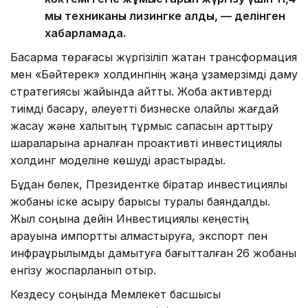
мың техниканы лизингке алды, — делінген
хабарламада.
Басқарма төрағасы жүргізіліп жатқан трансформация
мен «Бәйтерек» холдингінің жаңа ұзақмерзімді даму
стратегиясы жайында айтты. Жоба активтерді
тиімді басқару, әлеуетті бизнеске қолайлы жағдай
жасау және халықтың тұрмыс сапасын арттыру
шараларына арналған проактивті инвестициялық
холдинг моделіне көшуді қарастырады.
Бұдан бөлек, Президентке бірқатар инвестициялық
жобаны іске асыру барысы туралы баяндалды.
Жыл соңына дейін Инвестициялық кеңестің
қарауына импортты алмастыруға, экспорт пен
инфрақұрылымды дамытуға бағытталған 26 жобаны
енгізу жоспарланып отыр.
Кездесу соңында Мемлекет басшысы