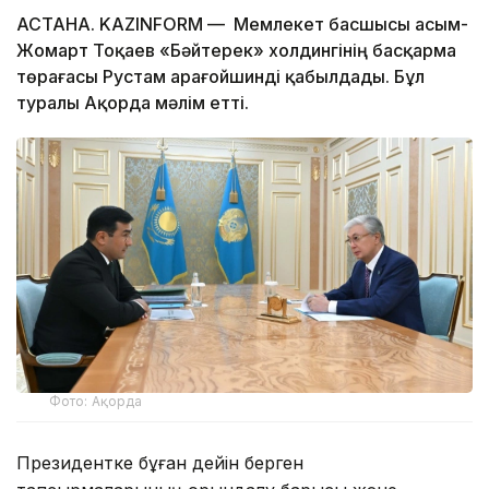
АСТАНА. KAZINFORM — Мемлекет басшысы Қасым-
Жомарт Тоқаев «Бәйтерек» холдингінің басқарма
төрағасы Рустам Қарағойшинді қабылдады. Бұл
туралы Ақорда мәлім етті.
Фото: Ақорда
Президентке бұған дейін берген