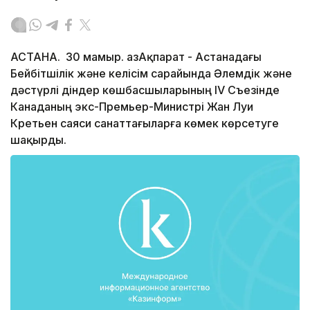
АСТАНА. 30 мамыр. ҚазАқпарат - Астанадағы
Бейбітшілік және келісім сарайында Әлемдік және
дәстүрлі діндер көшбасшыларының IV Съезінде
Канаданың экс-Премьер-Министрі Жан Луи
Кретьен саяси санаттағыларға көмек көрсетуге
шақырды.