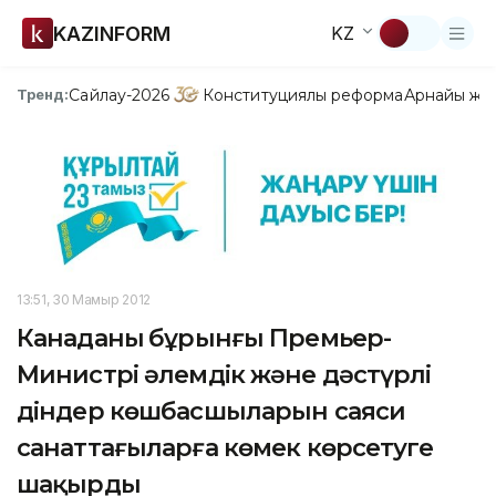
KAZINFORM
KZ
Сайлау-2026
Конституциялық реформа
Арнайы жо
Тренд:
13:51, 30 Мамыр 2012
Канаданың бұрынғы Премьер-
Министрі әлемдік және дәстүрлі
діндер көшбасшыларын саяси
санаттағыларға көмек көрсетуге
шақырды