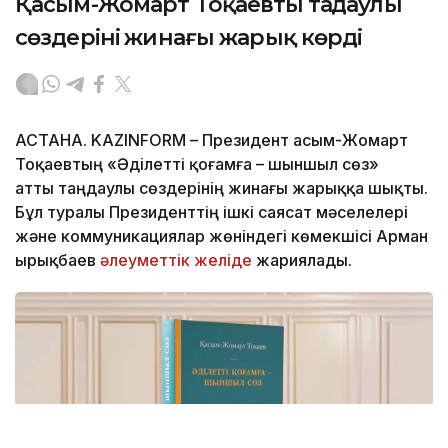
Қасым-Жомарт Тоқаевтың таңдаулы
сөздерінің жинағы жарық көрді
АСТАНА. KAZINFORM – Президент Қасым-Жомарт
Тоқаевтың «Әділетті қоғамға – шыншыл сөз»
атты таңдаулы сөздерінің жинағы жарыққа шықты.
Бұл туралы Президенттің ішкі саясат мәселелері
және коммуникациялар жөніндегі көмекшісі Арман
Қырықбаев
әлеуметтік желіде
жариялады.