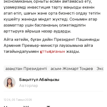
экономиканың орнықты өсімін қамтамасыз ету,
ұзақмерзімді инвестиция тарту маңызды екенін
атап өтіп, шағын және орта бизнесті қолдау тетігін
күшейту жөнінде міндет жүктеді. Сонымен қатар
азаматтар үшін баспананың қолжетімділігін
арттыруға айрықша назар аударды.
Айта кетейік, бұған дейін Президент Пашинянды
Армения Премьер-министрі лауазымына қайта
тағайындалуымен
құттықтағанын
жаздық.
Қазақстан Президенті
Қасым-Жомарт Тоқаев
Экон
Бақытгүл Абайқызы
Авторлар
12:24, 05 Тамыз 2026