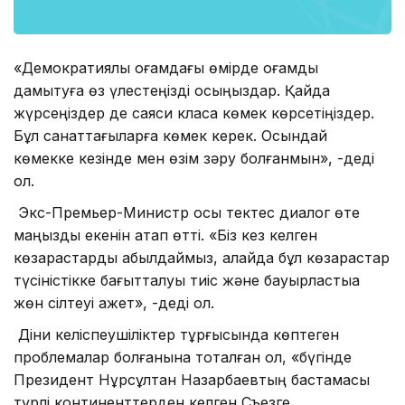
«Демократиялық қоғамдағы өмірде қоғамды
дамытуға өз үлестеңізді қосыңыздар. Қайда
жүрсеңіздер де саяси класқа көмек көрсетіңіздер.
Бұл санаттағыларға көмек керек. Осындай
көмекке кезінде мен өзім зәру болғанмын», -деді
ол.
Экс-Премьер-Министр осы тектес диалог өте
маңызды екенін атап өтті. «Біз кез келген
көзқарастарды қабылдаймыз, алайда бұл көзқарастар
түсіністікке бағытталуы тиіс және бауырластыққа
жөн сілтеуі қажет», -деді ол.
Діни келіспеушіліктер тұрғысында көптеген
проблемалар болғанына тоқталған ол, «бүгінде
Президент Нұрсұлтан Назарбаевтың бастамасы
түрлі континенттерден келген Съезге