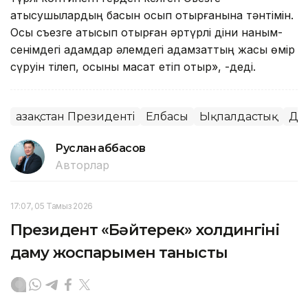
қатысушылардың басын қосып отырғанына тәнтімін.
Осы съезге қатысып отырған әртүрлі діни наным-
сенімдегі адамдар әлемдегі адамзаттың жақсы өмір
сүруін тілеп, осыны мақсат етіп отыр», -деді.
Қазақстан Президенті
Елбасы
Ықпалдастық
Ді
Руслан Ғаббасов
Авторлар
17:07, 05 Тамыз 2026
Президент «Бәйтерек» холдингінің
даму жоспарымен танысты