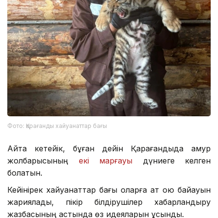
Фото: Қарағанды ​​хайуанаттар бағы
Айта кетейік, бұған дейін Қарағандыда амур
жолбарысының
екі марғауы
дүниеге келген
болатын.
Кейінірек хайуанаттар бағы оларға ат қою байқауын
жариялады, пікір білдірушілер хабарландыру
жазбасының астында өз идеяларын ұсынды.