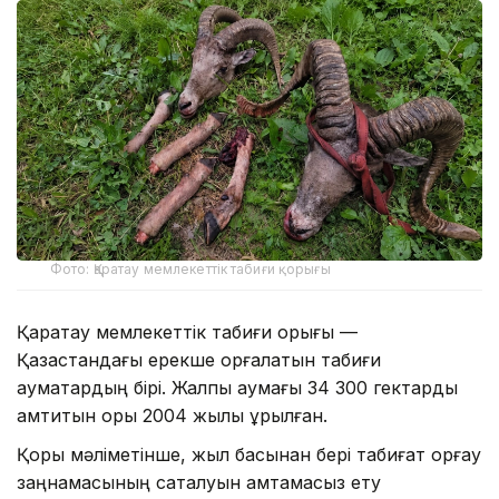
Фото: Қаратау мемлекеттік табиғи қорығы
Қаратау мемлекеттік табиғи қорығы —
Қазақстандағы ерекше қорғалатын табиғи
аумақтардың бірі. Жалпы аумағы 34 300 гектарды
қамтитын қорық 2004 жылы құрылған.
Қорық мәліметінше, жыл басынан бері табиғат қорғау
заңнамасының сақталуын қамтамасыз ету