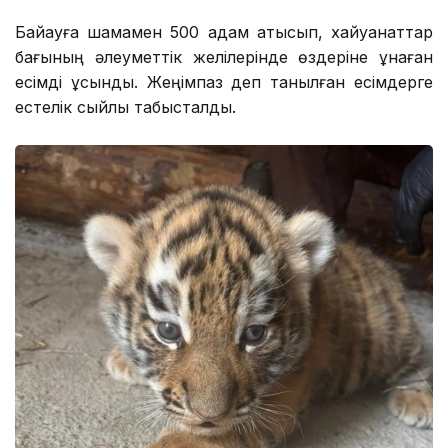
Байқауға шамамен 500 адам қатысып, хайуанаттар
бағының әлеуметтік желілерінде өздеріне ұнаған
есімді ұсынды. Жеңімпаз деп танылған есімдерге
естелік сыйлық табысталды.