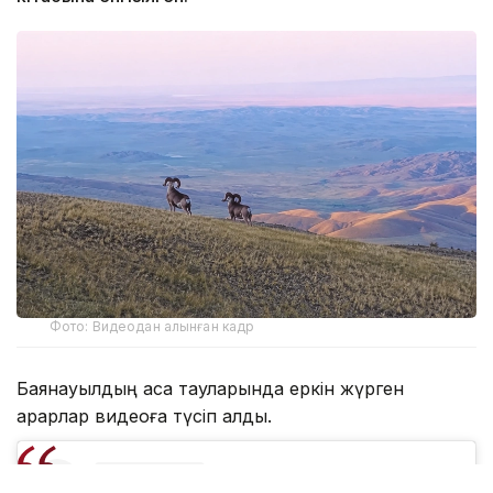
Фото: Видеодан алынған кадр
Баянауылдың асқақ тауларында еркін жүрген
арқарлар видеоға түсіп қалды.