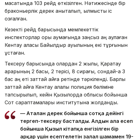
мақсатында 103 рейд өткізілген. Нәтижесінде бір
браконьерлік дерек анықталып, қылмыстық іс
қозғалған.
Кезекті рейд барысында мемлекеттік
инспекторлар қорық аумағында заңсыз аң аулаған
Кентау қаласы Байылдыр ауылының екі тұрғынын
ұстаған.
Тексеру барысында олардан 2 жылқы, Қаратау
арқарының 2 басы, 2 терісі, 8 сирағы, сондай-ақ 3
бас аң еті заттай айғақ ретінде тәркіленді. Барлық
заттай айғақ Кентау қалалық полиция бөліміне
тапсырылып, кейін Қызылорда облысы бойынша
Сот сараптамалары институтына жолданды.
— Аталған дерек бойынша сотқа дейінгі
тергеп-тексеру басталды. Алдын ала есеп
бойынша Қызыл кітапқа енгізілген бір
арқар үшін есептелетін залал шамамен 19-