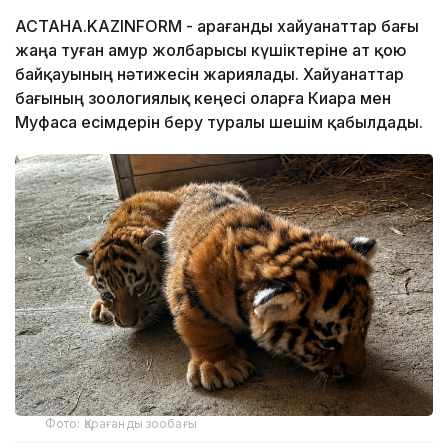
АСТАНА.KAZINFORM - Қарағанды ​​хайуанаттар бағы
жаңа туған амур жолбарысы күшіктеріне ат қою
байқауының нәтижесін жариялады. Хайуанаттар
бағының зоологиялық кеңесі оларға Киара мен
Муфаса есімдерін беру туралы шешім қабылдады.
Фото: Қарағанды зообағы