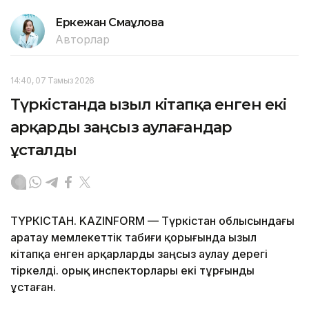
Еркежан Смағұлова
Авторлар
14:40, 07 Тамыз 2026
Түркістанда Қызыл кітапқа енген екі
арқарды заңсыз аулағандар
ұсталды
ТҮРКІСТАН. KAZINFORM — Түркістан облысындағы
Қаратау мемлекеттік табиғи қорығында Қызыл
кітапқа енген арқарларды заңсыз аулау дерегі
тіркелді. Қорық инспекторлары екі тұрғынды
ұстаған.