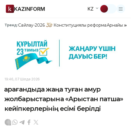
KAZINFORM
KZ
Сайлау-2026
Конституциялық реформа
Арнайы жо
Тренд:
19:46, 07 Шілде 2026
Қарағандыда жаңа туған амур
жолбарыстарына «Арыстан патша»
кейіпкерлерінің есімі берілді