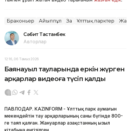
Браконьер
Айыппұл
Заң
Ұлттық парктер
Жан
Сәбит Тастанбек
Авторлар
12:16, 06 Тамыз 2026
Баянауыл тауларында еркін жүрген
арқарлар видеоға түсіп қалды
ПАВЛОДАР. KAZINFORM - Ұлттық парк аумағын
мекендейтін тау арқарларының саны бүгінде 800-
ге таяп қалған. Жануарлар Қазақстанның Қызыл
кітабына енгізілген.