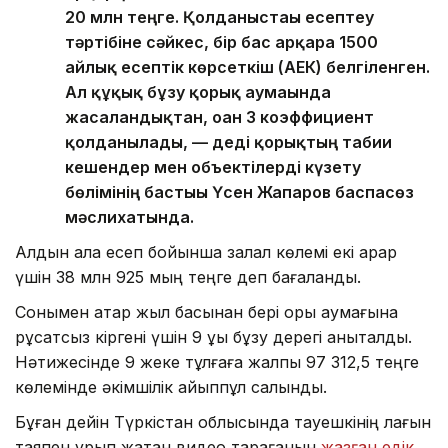
20 млн теңге. Қолданыстағы есептеу
тәртібіне сәйкес, бір бас арқарға 1500
айлық есептік көрсеткіш (АЕК) белгіленген.
Ал құқық бұзу қорық аумағында
жасалғандықтан, оған 3 коэффициент
қолданылады, — деді қорықтың табиғи
кешендер мен объектілерді күзету
бөлімінің бастығы Үсен Жапаров баспасөз
мәслихатында.
Алдын ала есеп бойынша залал көлемі екі арқар
үшін 38 млн 925 мың теңге деп бағаланды.
Сонымен қатар жыл басынан бері қорық аумағына
рұқсатсыз кіргені үшін 9 құқық бұзу дерегі анықталды.
Нәтижесінде 9 жеке тұлғаға жалпы 97 312,5 теңге
көлемінде әкімшілік айыппұл салынды.
Бұған дейін Түркістан облысында тауешкінің лағын
таяқпен ұрып жатқан видео тарағанын
жазған едік
.