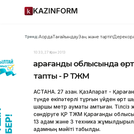
KAZINFORM
Ақорда
Тағайындау
Заң және тәртіп
Дерекқор
Тренд:
10:33, 27 Қазан 2013
Қарағанды облысында өрт
тапты - ҚР ТЖМ
АСТАНА. 27 қазан. ҚазАқпарат - Қарағ
түнде екіпәтерлі тұрғын үйден өрт ш
шаршы метр аумақты қамтыған. Тілсіз 
сөндіруге ҚР ТЖМ Қарағанды облысы 
13 адам және 3 техника жұмылдырыл
адамның мәйіті табылды.