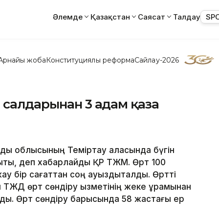
Әлемде
Қазақстан
Саясат
Талдау
SP
Арнайы жоба
Конституциялық реформа
Сайлау-2026
 салдарынан 3 адам қаза
анды облысының Теміртау қаласында бүгін
ықты, деп хабарлайды ҚР ТЖМ. Өрт 100
жау бір сағаттан соң ауыздықталды. Өртті
ТЖД өрт сөндіру қызметінің жеке құрамынан
ды. Өрт сөндіру барысында 58 жастағы ер