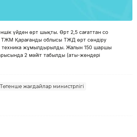
шік үйден өрт шықты. Өрт 2,5 сағаттан соң
 ҚР ТЖМ Қарағанды облысы ТЖД өрт сөндіру
е 2 техника жұмылдырылды. Жалын 150 шаршы
арысында 2 мәйіт табылды (аты-жөндері
 Төтенше жағдайлар министрлігі