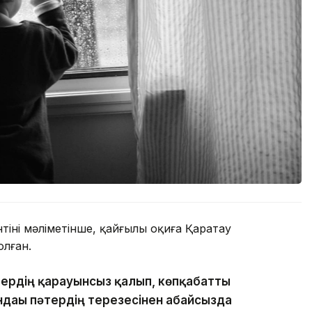
нің мәліметінше, қайғылы оқиға Қаратау
лған.
тердің қарауынсыз қалып, көпқабатты
ндағы пәтердің терезесінен абайсызда