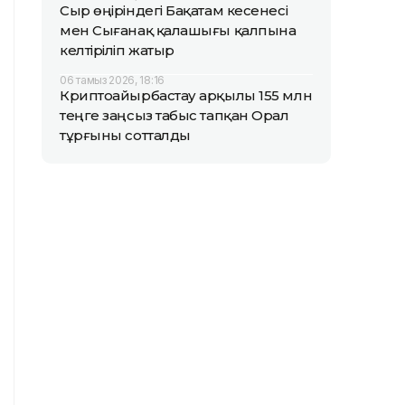
Сыр өңіріндегі Бақатам кесенесі
мен Сығанақ қалашығы қалпына
келтіріліп жатыр
06 тамыз 2026, 18:16
Криптоайырбастау арқылы 155 млн
теңге заңсыз табыс тапқан Орал
тұрғыны сотталды