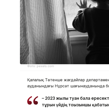
Фото: pexels.com
Қалалық Төтенше жағдайлар департаменті
ауданындағы Нұрсәт шағынауданында бо
– 2023 жылы туған бала ересек
тұрғын үйдің тоғызыншы қабаты