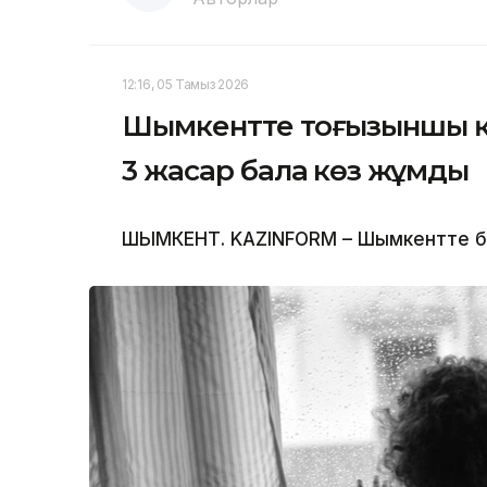
12:16, 05 Тамыз 2026
Шымкентте тоғызыншы қа
3 жасар бала көз жұмды
ШЫМКЕНТ. KAZINFORM – Шымкентте бүлд