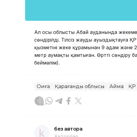
Ал осы облыстың Абай ауданында жекемен
сөндірілді. Тілсіз жауды ауыздықтауға
қызметінің жеке құрамынан 9 адам жән
метр аумақты қамтыған. Өртті сөндіру б
беймәлім).
Оқиға
Қарағанды облысы
Аймақ
ҚР
без автора
Авторлар