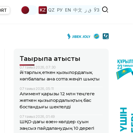
KZ
QZ
РУ
EN
中文
ق ز
ЎЗ
ORT
Тақырыпқа қатысты
07 тамыз 2026, 07:30
Үйі тарлық еткен қызылордалық
көпбалалы ана сотта жеңіп шықты
07 тамыз 2026, 05:11
Алимент қарызы 12 млн теңгеге
жеткен қызылордалықтың бас
бостандығы шектелді
07 тамыз 2026, 01:49
ШҚО-дағы өзен-көлдер суын
заңсыз пайдаланудың 10 дерегі