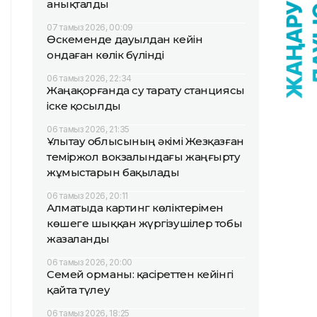
анықталды
07 тамыз 2026, 00:09
Өскеменде дауылдан кейін
ондаған көлік бүлінді
06 тамыз 2026, 22:34
Жаңақорғанда су тарату станциясы
іске қосылды
06 тамыз 2026, 21:35
Ұлытау облысының әкімі Жезқазған
теміржол вокзалындағы жаңғырту
жұмыстарын бақылады
06 тамыз 2026, 20:11
Алматыда картинг көліктерімен
көшеге шыққан жүргізушілер тобы
жазаланды
06 тамыз 2026, 20:00
Семей орманы: қасіреттен кейінгі
қайта түлеу
06 тамыз 2026, 18:25