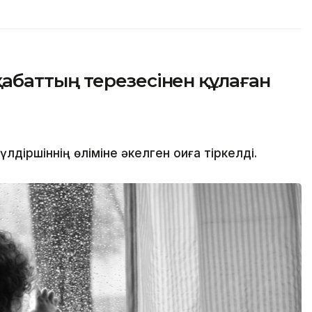
баттың терезесінен құлаған
іршіннің өліміне әкелген оқиға тіркелді.