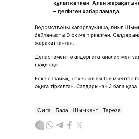
құлап кеткен. Алған жарақатын
– делінген хабарламада.
Ведомствоның хабарлауынша, биыл Шымк
байланысты 9 оқиға тіркелген. Салдарына
жарақаттанған.
Департамент өкілдері ата-аналар мен за
шақырды.
Еске салайық, өткен жылы Шымкентте ба
оқиға тіркелген. Салдарынан 3 бала қаза 
Оқиға
Бала
Шымкент
Терезе