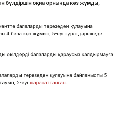
ан бүлдіршін оқиға орнында көз жұмды,
ентте балалардың терезеден құлауына
н 4 бала көз жұмып, 5-еуі түрлі дәрежеде
ңды өкілдерді балаларды қараусыз қалдырмауға
лалардың терезеден құлауына байланысты 5
тауып, 2-еуі
жарақаттанған.