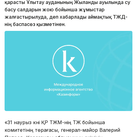
қарасты Ұлытау ауданының Жыланды ауылында су
басу салдарын жою бойынша жұмыстар
жалғастырылуда, деп хабарлады аймақтық ТЖД-
нің баспасөз қызметінен.
«31 наурыз күні ҚР ТЖМ-нің ТЖ бойынша
комитетінің төрағасы, генерал-майор Валерий