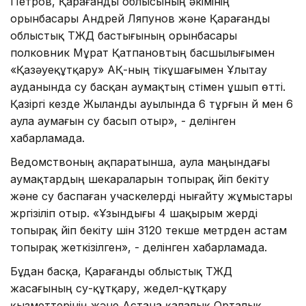
Петров, Қарағанды облысының әкімінің
орынбасары Андрей Ляпунов және Қарағанды
облыстық ТЖД бастығының орынбасары
полковник Мұрат Қатпановтың басшылығымен
«Қазәуеқұтқару» АҚ-ның тікұшағымен Ұлытау
ауданында су басқан аумақтың үстімен ұшып өтті.
Қазіргі кезде Жыланды ауылында 6 тұрғын үй мен 6
аула аумағын су басып отыр», - делінген
хабарламада.
Ведомствоның ақпаратынша, аула маңындағы
аумақтардың шекараларын топырақ үйіп бекіту
және су баспаған учаскелерді нығайту жұмыстары
жүргізіліп отыр. «Ұзындығы 4 шақырым жерді
топырақ үйіп бекіту үшін 3120 текше метрден астам
топырақ жеткізілген», - делінген хабарламада.
Бұдан басқа, Қарағанды облыстық ТЖД
жасағының су-құтқару, жедел-құтқару
қызметтерінің және Астана қалалық Орталық