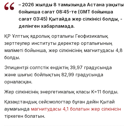
– 2026 жылдың 8 тамызында Астана уақыты
бойынша сағат 08:45-те (GMT бойынша
сағат 03:45) Қытайда жер сілкінісі болды, -
делінген хабарламада.
ҚР Ұлттық ядролық орталығы Геофизикалық
зерттеулер институты деректер орталығының
мәліметі бойынша, жер сілкінісінің магнитудасы 4,8
болды.
Эпицентрі солтүстік ендіктің 39,97 градусында
және шығыс бойлықтың 82,99 градусында
орналасқан.
Жер сілкінісінің энергетикалық класы K=11 болды.
Қазақстандық сейсмологтар бұған дейін Қытай
аумағында
магнитудасы 4,1 болатын жер сілкінісін
тіркеген болатын.