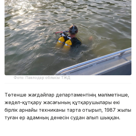
Фото: Павлодар облысы ТЖД
Төтенше жағдайлар департаментінің мәліметінше,
жедел-құтқару жасағының құтқарушылары екі
бірлік арнайы техниканы тарта отырып, 1987 жылы
туған ер адамның денесін судан алып шыққан.