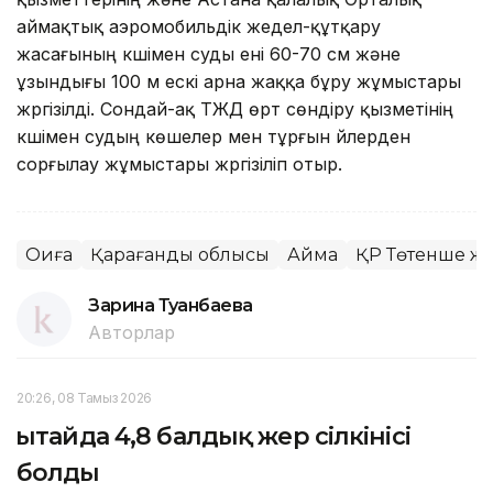
аймақтық аэромобильдік жедел-құтқару
жасағының күшімен суды ені 60-70 см және
ұзындығы 100 м ескі арна жаққа бұру жұмыстары
жүргізілді. Сондай-ақ ТЖД өрт сөндіру қызметінің
күшімен судың көшелер мен тұрғын үйлерден
сорғылау жұмыстары жүргізіліп отыр.
Оқиға
Қарағанды облысы
Аймақ
ҚР Төтенше жа
Зарина Туғанбаева
Авторлар
20:26, 08 Тамыз 2026
Қытайда 4,8 балдық жер сілкінісі
болды