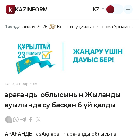
KAZINFORM
KZ
Сайлау-2026
Конституциялық реформа
Арнайы жо
Тренд:
14:03, 01 Сәуір 2015
Қарағанды облысының Жыланды
ауылында су басқан 6 үй қалды
ҚАРАҒАНДЫ. ҚазАқпарат - Қарағанды облысына