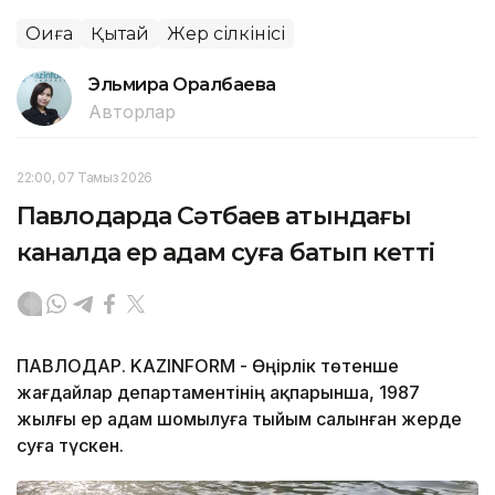
Оқиға
Қытай
Жер сілкінісі
Эльмира Оралбаева
Авторлар
22:00, 07 Тамыз 2026
Павлодарда Сәтбаев атындағы
каналда ер адам суға батып кетті
ПАВЛОДАР. KAZINFORM - Өңірлік төтенше
жағдайлар департаментінің ақпарынша, 1987
жылғы ер адам шомылуға тыйым салынған жерде
суға түскен.