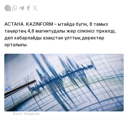
АСТАНА. KAZINFORM – Қытайда бүгін, 8 тамыз
таңертең 4,8 магнитудалы жер сілкінісі тіркелді,
деп хабарлайды Қазақстан ұлттық деректер
орталығы.
Фото: Анадолы