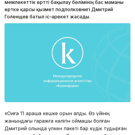
мемлекеттік өртті бақылау бөлімінің бас маманы
өртке қарсы қызмет подполковнигі Дмитрий
Голенщев батыл іс-әрекет жасады.
«Оқиға 11 қараша кешке орын алды. Өз үйінің
жанындағы гаражға көлігін қоймақшы болған
Дмитрий қолында үлкен пакеті бар күдік тудырған