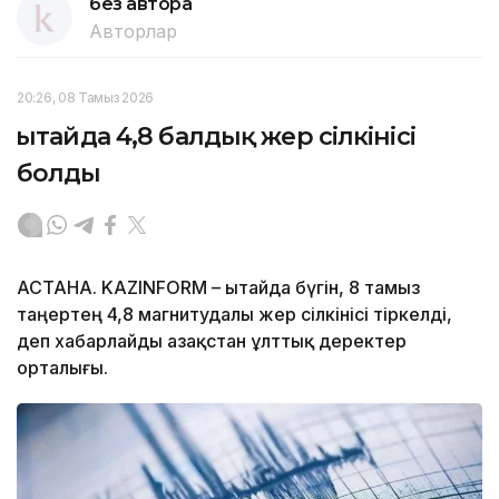
без автора
Авторлар
20:26, 08 Тамыз 2026
Қытайда 4,8 балдық жер сілкінісі
болды
АСТАНА. KAZINFORM – Қытайда бүгін, 8 тамыз
таңертең 4,8 магнитудалы жер сілкінісі тіркелді,
деп хабарлайды Қазақстан ұлттық деректер
орталығы.