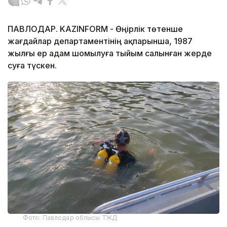
ПАВЛОДАР. KAZINFORM - Өңірлік төтенше
жағдайлар департаментінің ақпарынша, 1987
жылғы ер адам шомылуға тыйым салынған жерде
суға түскен.
Фото: Павлодар облысы ТЖД