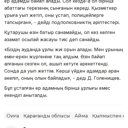
ер адамды байқап қалады. Сол кезде-ақ ол бірінші
қабаттағы терезенің сынғанын көреді. Қызметкер
ұрыға қуып жетіп, оны ұстап, полицейлерге
тапсырған», - дейді подполковниктің әріптестері.
Құтқарушы өзін батыр санамайды, ол кез келген
азамат осылай жасауы тиіс деп санайды.
«Біздің ауданда ұрлық жиі орын алады. Мен ұрының
емін-еркін жүргеніне таң қалдым. Өзін байқап
қалғанын сезген ол, қашып кетуге әрекеттенді.
Сонда да қуып жеттім. Көрші үйден адамдар арқан
әкеліп, оның қолын байладық», - деді Д. Голенищев.
Бұл ұсталған ер адамның бірінші ұрлығы емес
екендігі анықталды.
Оқиға
Қарағанды облысы
Аймақ
Қылмыспен кү