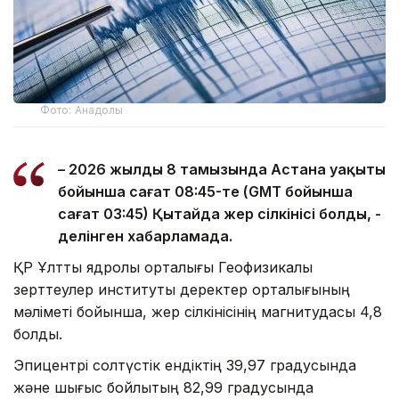
Фото: Анадолы
– 2026 жылдың 8 тамызында Астана уақыты
бойынша сағат 08:45-те (GMT бойынша
сағат 03:45) Қытайда жер сілкінісі болды, -
делінген хабарламада.
ҚР Ұлттық ядролық орталығы Геофизикалық
зерттеулер институты деректер орталығының
мәліметі бойынша, жер сілкінісінің магнитудасы 4,8
болды.
Эпицентрі солтүстік ендіктің 39,97 градусында
және шығыс бойлықтың 82,99 градусында