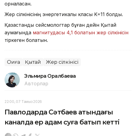
орналасқан.
Жер сілкінісінің энергетикалық класы K=11 болды.
Қазақстандық сейсмологтар бұған дейін Қытай
аумағында
магнитудасы 4,1 болатын жер сілкінісін
тіркеген болатын.
Оқиға
Қытай
Жер сілкінісі
Эльмира Оралбаева
Авторлар
22:00, 07 Тамыз 2026
Павлодарда Сәтбаев атындағы
каналда ер адам суға батып кетті