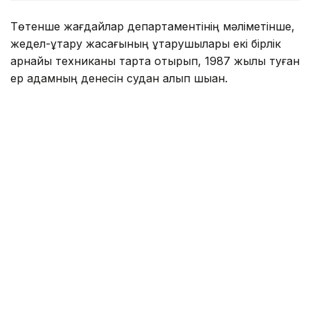
Төтенше жағдайлар департаментінің мәліметінше,
жедел-құтқару жасағының құтқарушылары екі бірлік
арнайы техниканы тарта отырып, 1987 жылы туған
ер адамның денесін судан алып шыққан.
Фото: Павлодар облысы ТЖД