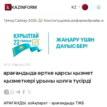
KAZINFORM
KZ
Сайлау-2026
Конституциялық реформа
Арнайы жо
Тренд:
16:12, 13 Қараша 2015
Қарағандыда өртке қарсы қызмет
қызметкері ұрыны қолға түсірді
ҚАРАҒАНДЫ. ҚазАқпарат - Қарағандыда ТЖБ