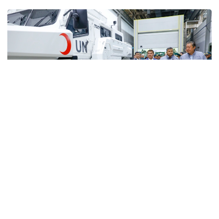
Фото: Солтан Жексенбеков/ Kazinform
Кәсіпорында Arlan және Alan-2 броньдалған
дөңгелекті машиналары, Barys жауынгерлік
броньды көлігінің 4×4, 6×6 және 8×8 өлшеміндегі
модельдері, сондай-ақ, жүзетін әрі дөңгелекті
Terrex-Barys-A 8×8 платформасы шығарылады.