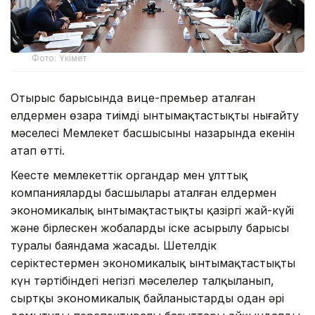
Фото: Үкімет
Отырыс барысында вице-премьер аталған
елдермен өзара тиімді ынтымақтастықты нығайту
мәселесі Мемлекет басшысының назарында екенін
атап өтті.
Кеңесте мемлекеттік органдар мен ұлттық
компаниялардың басшылары аталған елдермен
экономикалық ынтымақтастықтың қазіргі жай-күйі
және бірлескен жобалардың іске асырылу барысы
туралы баяндама жасады. Шетелдік
серіктестермен экономикалық ынтымақтастықтың
күн тәртібіндегі негізгі мәселелер талқыланып,
сыртқы экономикалық байланыстарды одан әрі