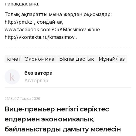
парақшасына.
Толық ақпаратты мына жерден оқисыздар:
http://pm.kz , сондай-ақ
www.facebook.com:80/KMassimov және
http://vkontakte.ru/kmassimov .
Үкімет
Экономика
Ықпалдастық
Мұнай/газ
без автора
Авторлар
21:18, 07 Тамыз 2026
Вице-премьер негізгі серіктес
елдермен экономикалық
байланыстарды дамыту мәселесін