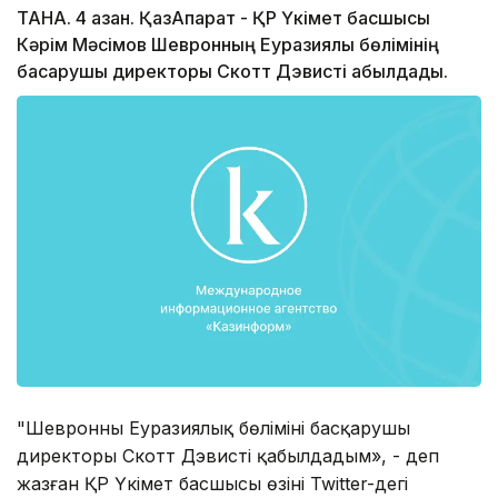
ТАНА. 4 қазан. ҚазАқпарат - ҚР Үкімет басшысы
Кәрім Мәсімов Шевронның Еуразиялық бөлімінің
басқарушы директоры Скотт Дэвисті қабылдады.
"Шевронның Еуразиялық бөлімінің басқарушы
директоры Скотт Дэвисті қабылдадым», - деп
жазған ҚР Үкімет басшысы өзінің Twitter-дегі