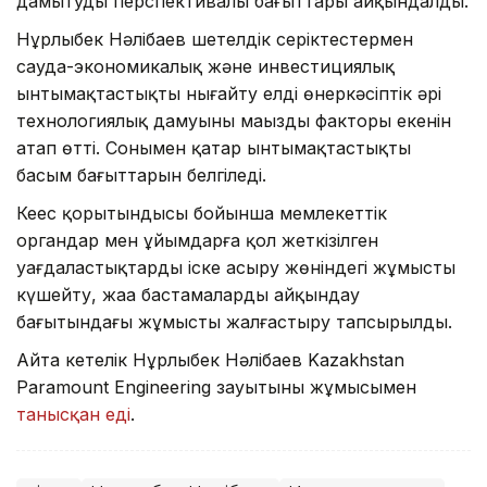
дамытудың перспективалы бағыттары айқындалды.
Нұрлыбек Нәлібаев шетелдік серіктестермен
сауда-экономикалық және инвестициялық
ынтымақтастықты нығайту елдің өнеркәсіптік әрі
технологиялық дамуының маңызды факторы екенін
атап өтті. Сонымен қатар ынтымақтастықтың
басым бағыттарын белгіледі.
Кеңес қорытындысы бойынша мемлекеттік
органдар мен ұйымдарға қол жеткізілген
уағдаластықтарды іске асыру жөніндегі жұмысты
күшейту, жаңа бастамаларды айқындау
бағытындағы жұмысты жалғастыру тапсырылды.
Айта кетелік Нұрлыбек Нәлібаев Kazakhstan
Paramount Engineering зауытының жұмысымен
танысқан еді
.