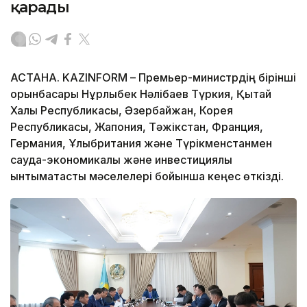
қарады
АСТАНА. KAZINFORM – Премьер-министрдің бірінші
орынбасары Нұрлыбек Нәлібаев Түркия, Қытай
Халық Республикасы, Әзербайжан, Корея
Республикасы, Жапония, Тәжікстан, Франция,
Германия, Ұлыбритания және Түрікменстанмен
сауда-экономикалық және инвестициялық
ынтымақтастық мәселелері бойынша кеңес өткізді.