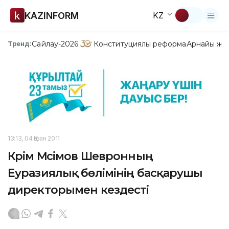
KAZINFORM
KZ
Сайлау-2026
Конституциялық реформа
Арнайы жо
Тренд:
13:13, 04 Қазан 2011
Кәрім Мәсімов Шевронның
Еуразиялық бөлімінің басқарушы
директорымен кездесті