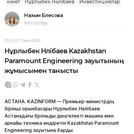
Үкімет
Нұрлыбек Нәлібаев
Инвестициялар
Назым Бөлесова
Авторлар
17:02, 07 Тамыз 2026
Нұрлыбек Нәлібаев Kazakhstan
Paramount Engineering зауытының
жұмысымен танысты
АСТАНА. KAZINFORM — Премьер-министрдің
бірінші орынбасары Нұрлыбек Нәлібаев
Астанадағы броньды дөңгелекті машина мен
арнайы техника өндіретін Kazakhstan Paramount
Engineering зауытына барды.