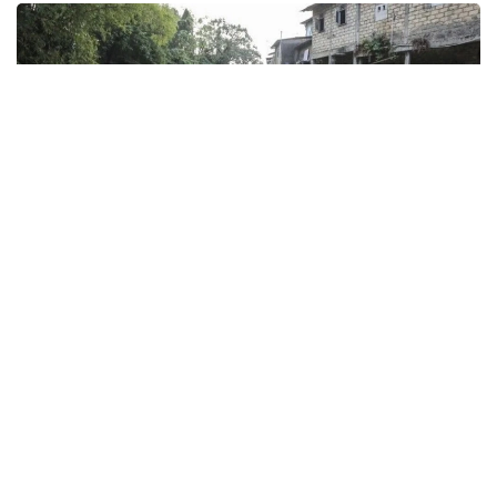
Фото: Анадолу
ДАТБ-ның жазбаша мәлімдемесінде «Эль-Ниньо»
аштықпен күресіп жатқан елдердегі жағдайды
одан әрі ушықтыратыны атап өтілген. Ұйымның
бағалауынша, 2027 жылдың соңына қарай өткір
азық-түлік тапшылығына ұшырайтын адамдар
саны 225 миллионнан 274 миллионға дейін артады.