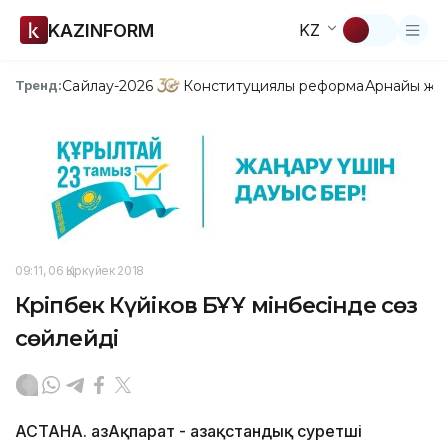
KAZINFORM
KZ
Сайлау-2026
Конституциялық реформа
Арнайы жо
Тренд:
09:11, 06 Қыркүйек 2018
Кәріпбек Күйіков БҰҰ мінбесінде сөз
сөйлейді
АСТАНА. ҚазАқпарат - Қазақстандық суретші