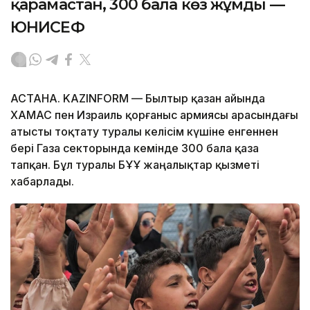
қарамастан, 300 бала көз жұмды —
ЮНИСЕФ
АСТАНА. KAZINFORM — Былтыр қазан айында
ХАМАС пен Израиль қорғаныс армиясы арасындағы
атысты тоқтату туралы келісім күшіне енгеннен
бері Газа секторында кемінде 300 бала қаза
тапқан. Бұл туралы БҰҰ жаңалықтар қызметі
хабарлады.