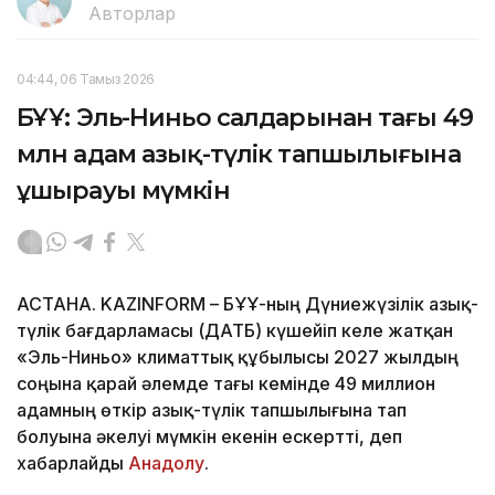
Авторлар
04:44, 06 Тамыз 2026
БҰҰ: Эль-Ниньо салдарынан тағы 49
млн адам азық-түлік тапшылығына
ұшырауы мүмкін
АСТАНА. KAZINFORM – БҰҰ-ның Дүниежүзілік азық-
түлік бағдарламасы (ДАТБ) күшейіп келе жатқан
«Эль-Ниньо» климаттық құбылысы 2027 жылдың
соңына қарай әлемде тағы кемінде 49 миллион
адамның өткір азық-түлік тапшылығына тап
болуына әкелуі мүмкін екенін ескертті, деп
хабарлайды
Анадолу
.