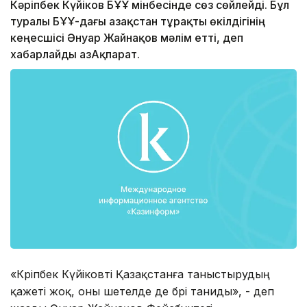
Кәріпбек Күйіков БҰҰ мінбесінде сөз сөйлейді. Бұл
туралы БҰҰ-дағы Қазақстан тұрақты өкілдігінің
кеңесшісі Әнуар Жайнақов мәлім етті, деп
хабарлайды ҚазАқпарат.
«Кәріпбек Күйіковті Қазақстанға таныстырудың
қажеті жоқ, оны шетелде де бәрі таниды», - деп