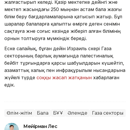
жалғастырып келеді. Қазір мектепке дейінгі және
мектеп жасындағы 250 мыңнан астам бала жазғы
білім беру бағдарламаларына қатысып жатыр. Бұл
шаралар балаларға қалыпты өмірге деген сенімін
сақтауға және соғыс кезінде жіберіп алған білімінің
орнын толтыруға мүмкіндік береді.
Еске салайық, бұған дейін Израиль әскері Газа
секторының барлық аумағында палестиналық
бейбіт тұрғындарға қарсы шабуылдарын күшейтіп,
азаматтық халық пен инфрақұрылым нысандарына
жүйелі түрде
соққы жасап жатқанын
хабарлаған
едік.
Өлім-жітім
Бала
БҰҰ
Әлемде
Газа секторы
Мейірман Лес