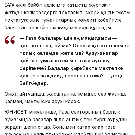
БҰҰ өкілі бейбіт келісімге қатысты жүргізіліп
жатқан келіссөздерге тоқталып, әскери қақтығысты
тоқтатуға және гуманитарлық көмекті көбейтуге
бағытталған кейінгі мәлімдемелерді құптады.
— Газа балалары үшін ең маңыздысы —
қантөгіс тоқтай ма? Оларға қажетті көмек
толық көлемде жете ме? Ауруханалар
қайта жұмыс істей ме, таза ауызсу
беріле ме? Балалар қыркүйекте мектепке
қауіпсіз жағдайда орала ала ма? — деді
Бейгбедер.
Оның айтуынша, жасалған келісімдер сөз жүзінде
қалмай, нақты іске асуы керек.
ЮНИСЕФ мәліметінше, Газа секторының барлық
аумағында балалар әлі де аштық пен түрлі аурудан
зардап шегіп отыр. Сонымен қатар олар таза
ауызсу мен қалыпты жұмыс істейтін кәріз жүйесінің