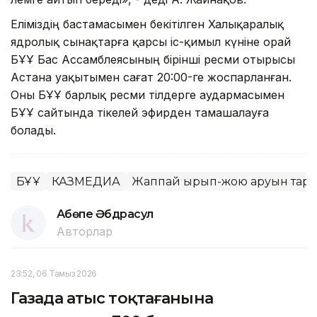
Еліміздің бастамасымен бекітілген Халықаралық
ядролық сынақтарға қарсы іс-қимыл күніне орай
БҰҰ Бас Ассамблеясының бірінші ресми отырысы
Астана уақытымен сағат 20:00-ге жоспарланған.
Оны БҰҰ барлық ресми тілдерге аудармасымен
БҰҰ сайтында тікелей эфирден тамашалауға
болады.
БҰҰ
КАЗМЕДИА
Жаппай қырып-жою қаруын тара
Ақбөпе Әбдрасул
Авторлар
23:52, 06 Тамыз 2026
Газада атыс тоқтағанына