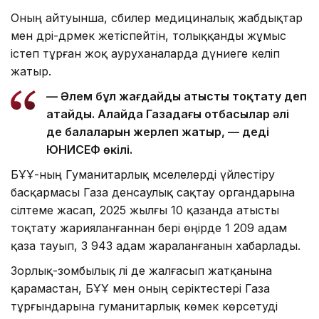
Оның айтуынша, сәбилер медициналық жабдықтар
мен дәрі-дәрмек жетіспейтін, толыққанды жұмыс
істеп тұрған жоқ ауруханаларда дүниеге келіп
жатыр.
— Әлем бұл жағдайды атысты тоқтату деп
атайды. Алайда Газадағы отбасылар әлі
де балаларын жерлеп жатыр, — деді
ЮНИСЕФ өкілі.
БҰҰ-ның Гуманитарлық мәселелерді үйлестіру
басқармасы Газа денсаулық сақтау органдарына
сілтеме жасап, 2025 жылғы 10 қазанда атысты
тоқтату жарияланғаннан бері өңірде 1 209 адам
қаза тауып, 3 943 адам жараланғанын хабарлады.
Зорлық-зомбылық әлі де жалғасып жатқанына
қарамастан, БҰҰ мен оның серіктестері Газа
тұрғындарына гуманитарлық көмек көрсетуді