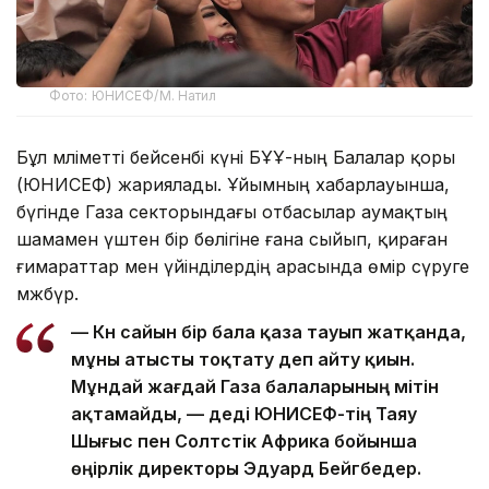
Фото: ЮНИСЕФ/М. Натил
Бұл мәліметті бейсенбі күні БҰҰ-ның Балалар қоры
(ЮНИСЕФ) жариялады. Ұйымның хабарлауынша,
бүгінде Газа секторындағы отбасылар аумақтың
шамамен үштен бір бөлігіне ғана сыйып, қираған
ғимараттар мен үйінділердің арасында өмір сүруге
мәжбүр.
— Күн сайын бір бала қаза тауып жатқанда,
мұны атысты тоқтату деп айту қиын.
Мұндай жағдай Газа балаларының үмітін
ақтамайды, — деді ЮНИСЕФ-тің Таяу
Шығыс пен Солтүстік Африка бойынша
өңірлік директоры Эдуард Бейгбедер.