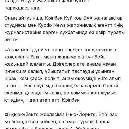
жазды Әнуар Жайнақов Фейсбуктегі
парақшасында.
Оның айтуынша, Кәріпбек Күйіков БҰҰ жаңалықтар
студиясы мен Kyodo News жапониялық агенттігінің
журналистеріне берген сұхбатында өз өмірі туралы
айтты.
«Анам мені дүниеге әкелген кезде қолдарымның
жоқ екенін біліп, менің жаныма екі күн бойы
жақындай алмапты. Дәрігерлер ата-анама маған
инъекция салып, ұйықтатып тастауды ұсынған.
Бірақ, әкем қарсы болып, анам екеумізді үйге алып
кетіпті... Бала күнімде барлық балалармен бірдей
екенімді дәлелдегім келіп, өз-өзіммен көп жұмыс
істедім», - деп атап өтті Кәріпбек.
«6 қыркүйекте жерлесіміз Нью-Йоркте, БҰҰ бас
мінбесінде сөз сөйлеп, өз өмірі туралы барша
әлемге айтып береді», - деді А. Жайнақов.