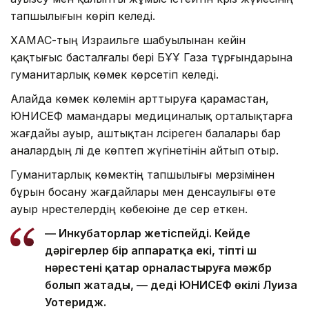
тапшылығын көріп келеді.
ХАМАС-тың Израильге шабуылынан кейін
қақтығыс басталғалы бері БҰҰ Газа тұрғындарына
гуманитарлық көмек көрсетіп келеді.
Алайда көмек көлемін арттыруға қарамастан,
ЮНИСЕФ мамандары медициналық орталықтарға
жағдайы ауыр, аштықтан әлсіреген балалары бар
аналардың әлі де көптеп жүгінетінін айтып отыр.
Гуманитарлық көмектің тапшылығы мерзімінен
бұрын босану жағдайлары мен денсаулығы өте
ауыр нәрестелердің көбеюіне де әсер еткен.
— Инкубаторлар жетіспейді. Кейде
дәрігерлер бір аппаратқа екі, тіпті үш
нәрестені қатар орналастыруға мәжбүр
болып жатады, — деді ЮНИСЕФ өкілі Луиза
Уотеридж.