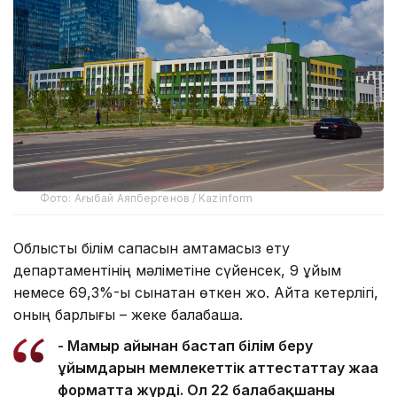
Фото: Ағыбай Аяпбергенов / Kazinform
Облыстық білім сапасын қамтамасыз ету
департаментінің мәліметіне сүйенсек, 9 ұйым
немесе 69,3%-ы сынақтан өткен жоқ. Айта кетерлігі,
оның барлығы – жеке балабақша.
- Мамыр айынан бастап білім беру
ұйымдарын мемлекеттік аттестаттау жаңа
форматта жүрді. Ол 22 балабақшаны