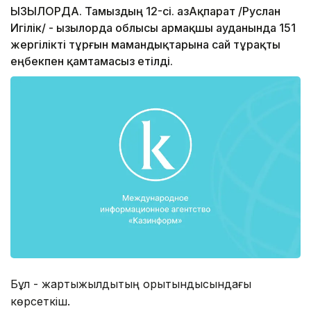
ҚЫЗЫЛОРДА. Тамыздың 12-сі. ҚазАқпарат /Руслан
Игілік/ - Қызылорда облысы Қармақшы ауданында 151
жергілікті тұрғын мамандықтарына сай тұрақты
еңбекпен қамтамасыз етілді.
Бұл - жартыжылдықтың қорытындысындағы
көрсеткіш.