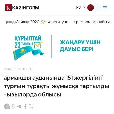
KAZINFORM
KZ
Сайлау-2026
Конституциялық реформа
Арнайы жо
Тренд:
11:34, 12 Тамыз 2010
Қармақшы ауданында 151 жергілікті
тұрғын тұрақты жұмысқа тартылды
- Қызылорда облысы