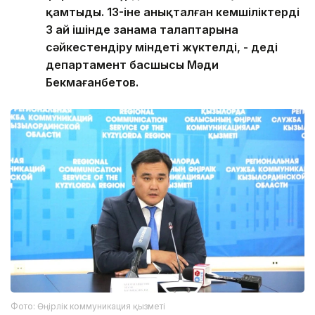
қамтыды. 13-іне анықталған кемшіліктерді
3 ай ішінде заңнама талаптарына
сәйкестендіру міндеті жүктелді, - деді
департамент басшысы Мәди
Бекмағанбетов.
Фото: Өңірлік коммуникация қызметі