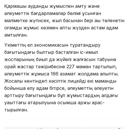
Қармақшы аудандық жұмыспен қамту және
әлеуметтік бағдарламалар бөлімі ұсынған
мәліметке жүгінсек, жыл басынан бері ақы төленетін
қоғамдық жұмыс көзімен алты жүзден астам адам
қамтылған.
Үкіметтің ел экономикасын тұрақтан­дыру
бағытындағы былтыр басталған іс-қимыл
жоспарының биыл да жүйелі жалғасын табуына
орай жастар тәжіри­бесіне 227 маман тартылып,
әлеуметтік жұмысқа 166 азамат жолдама алыпты.
Жосалы кентіндегі кәсіптік лицейді екі мамандық
бойынша елу адам бітірсе, әлеуметтің әлеуетін
арттыру бағытындағы бұл жұмыстардың алдағы
уақыттағы атқарылуына қосымша қаржы қарас­
тырылған.