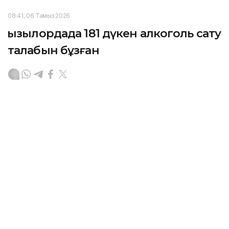
08:41, 06 Тамыз 2026
Қызылордада 181 дүкен алкоголь сату
талабын бұзған
ҚЫЗЫЛОРДА. KAZINFORM – Қызылорда облысында
алкогольді ішімдікті заңсыз сатудың алдын алу,
қоғамдық орындарда мас күйде жасалатын
құқықбұзушылық және қылмыстың жолын кесу
бағытында профилактикалық жұмыс атқарылып
келеді.