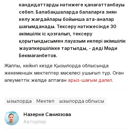
кандидаттардың нәтижеге қанағаттанбауы
себеп. Балабақшаларда балаларға зиян
келу жағдайлары бойынша ата-аналар
шағымданады. Тексеру нәтижесінде 30
әкімшілік іс қозғалып, тексеру
қорытындысымен лауазым иелері әкімшілік
жауапкершілікке тартылды, - деді Мәди
Бекмағанбетов.
Жалпы, кейінгі кезде Қызылорда облысында
жекеменшік мектептер мәселесі ушығып тұр. Оған
әлеуметтік желіде қаптаған
арыз-шағым дәлел.
Қызылорда
Мектеп
Қызылорда облысы
Назерке Саниязова
Авторлар