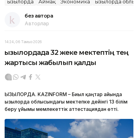
Қызылорда
Аймақ
Экономика
Қызылорда облы
без автора
Авторлар
14:24, 06 Тамыз 2026
Қызылордада 32 жеке мектептің тең
жартысы жабылып қалды
ҚЫЗЫЛОРДА. KAZINFORM – Биыл қаңтар айында
Қызылорда облысындағы мектепке дейінгі 13 білім
беру ұйымы мемлекеттік аттестациядан өтті.