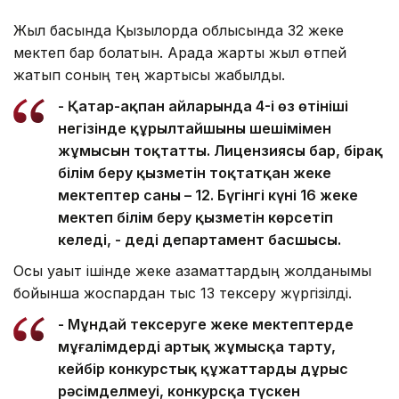
Жыл басында Қызылорда облысында 32 жеке
мектеп бар болатын. Арада жарты жыл өтпей
жатып соның тең жартысы жабылды.
- Қаңтар-ақпан айларында 4-і өз өтініші
негізінде құрылтайшының шешімімен
жұмысын тоқтатты. Лицензиясы бар, бірақ
білім беру қызметін тоқтатқан жеке
мектептер саны – 12. Бүгінгі күні 16 жеке
мектеп білім беру қызметін көрсетіп
келеді, - деді департамент басшысы.
Осы уақыт ішінде жеке азаматтардың жолданымы
бойынша жоспардан тыс 13 тексеру жүргізілді.
- Мұндай тексеруге жеке мектептерде
мұғалімдерді артық жұмысқа тарту,
кейбір конкурстық құжаттардың дұрыс
рәсімделмеуі, конкурсқа түскен