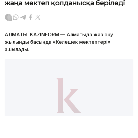
жаңа мектеп қолданысқа беріледі
АЛМАТЫ. KAZINFORM — Алматыда жаңа оқу
жылындың басында «Келешек мектептері»
ашылады.
Фото: Алматы қаласының әкімдігі