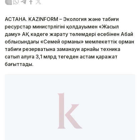
АСТАНА. KAZINFORM – Экология және табиғи
ресурстар министрлігінің қолдауымен «Жасыл
даму» АҚ кәдеге жарату төлемдері есебінен Абай
облысындағы «Семей орманы» мемлекеттік орман
табиғи резерватына заманауи арнайы техника
сатып алуға 3,1 млрд теңгеден астам қаражат
бағыттады.