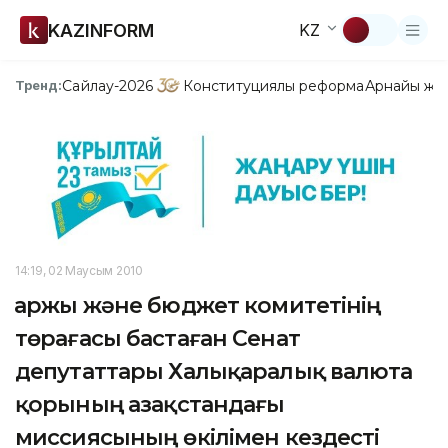
KAZINFORM
KZ
Сайлау-2026
Конституциялық реформа
Арнайы жо
Тренд:
14:19, 02 Маусым 2010
Қаржы және бюджет комитетінің
төрағасы бастаған Сенат
депутаттары Халықаралық валюта
қорының Қазақстандағы
миссиясының өкілімен кездесті