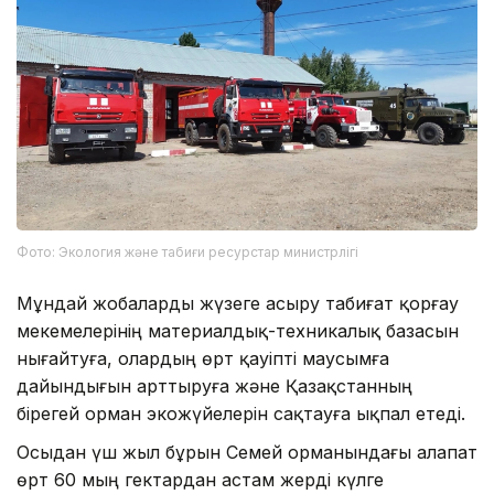
Фото: Экология және табиғи ресурстар министрлігі
Мұндай жобаларды жүзеге асыру табиғат қорғау
мекемелерінің материалдық-техникалық базасын
нығайтуға, олардың өрт қауіпті маусымға
дайындығын арттыруға және Қазақстанның
бірегей орман экожүйелерін сақтауға ықпал етеді.
Осыдан үш жыл бұрын Семей орманындағы алапат
өрт 60 мың гектардан астам жерді күлге