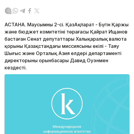
АСТАНА. Маусымның 2-сі. ҚазАқпарат - Бүгін Қаржы
және бюджет комитетінің төрағасы Қайрат Ищанов
бастаған Сенат депутаттары Халықаралық валюта
қорының Қазақстандағы миссиясының өкілі - Таяу
Шығыс және Орталық Азия елдері департаменті
директорының орынбасары Давид Оуэнмен
кездесті.