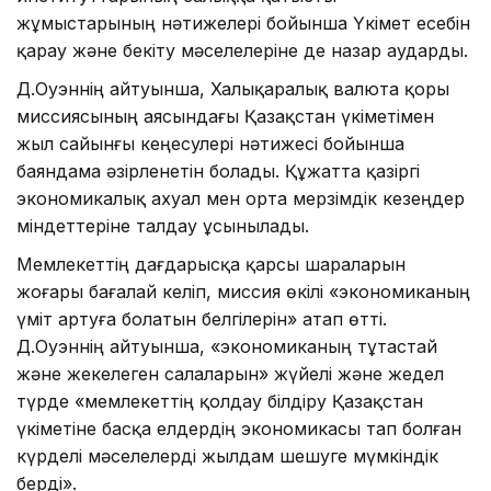
жұмыстарының нәтижелері бойынша Үкімет есебін
қарау және бекіту мәселелеріне де назар аударды.
Д.Оуэннің айтуынша, Халықаралық валюта қоры
миссиясының аясындағы Қазақстан үкіметімен
жыл сайынғы кеңесулері нәтижесі бойынша
баяндама әзірленетін болады. Құжатта қазіргі
экономикалық ахуал мен орта мерзімдік кезеңдер
міндеттеріне талдау ұсынылады.
Мемлекеттің дағдарысқа қарсы шараларын
жоғары бағалай келіп, миссия өкілі «экономиканың
үміт артуға болатын белгілерін» атап өтті.
Д.Оуэннің айтуынша, «экономиканың тұтастай
және жекелеген салаларын» жүйелі және жедел
түрде «мемлекеттің қолдау білдіру Қазақстан
үкіметіне басқа елдердің экономикасы тап болған
күрделі мәселелерді жылдам шешуге мүмкіндік
берді».