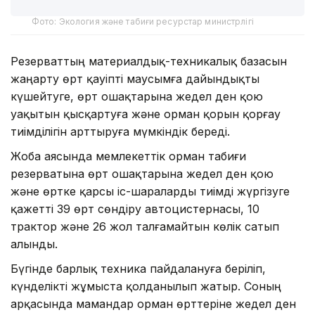
Фото: Экология және табиғи ресурстар министрлігі
Резерваттың материалдық-техникалық базасын
жаңарту өрт қауіпті маусымға дайындықты
күшейтуге, өрт ошақтарына жедел ден қою
уақытын қысқартуға және орман қорын қорғау
тиімділігін арттыруға мүмкіндік береді.
Жоба аясында мемлекеттік орман табиғи
резерватына өрт ошақтарына жедел ден қою
және өртке қарсы іс-шараларды тиімді жүргізуге
қажетті 39 өрт сөндіру автоцистернасы, 10
трактор және 26 жол талғамайтын көлік сатып
алынды.
Бүгінде барлық техника пайдалануға беріліп,
күнделікті жұмыста қолданылып жатыр. Соның
арқасында мамандар орман өрттеріне жедел ден