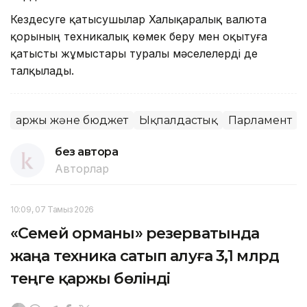
Кездесуге қатысушылар Халықаралық валюта
қорының техникалық көмек беру мен оқытуға
қатысты жұмыстары туралы мәселелерді де
талқылады.
Қаржы және бюджет
Ықпалдастық
Парламент
без автора
Авторлар
10:09, 07 Тамыз 2026
«Семей орманы» резерватында
жаңа техника сатып алуға 3,1 млрд
теңге қаржы бөлінді