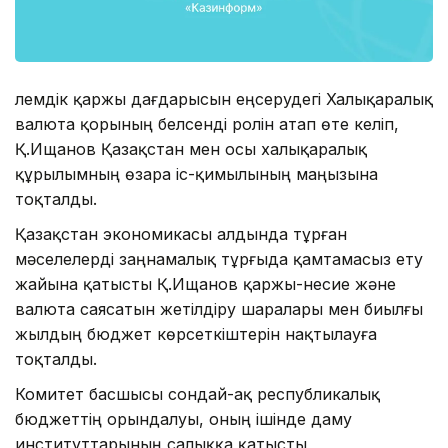
Әлемдік қаржы дағдарысын еңсерудегі Халықаралық
валюта қорының белсенді ролін атап өте келіп,
Қ.Ищанов Қазақстан мен осы халықаралық
құрылымның өзара іс-қимылының маңызына
тоқталды.
Қазақстан экономикасы алдында тұрған
мәселелерді заңнамалық тұрғыда қамтамасыз ету
жайына қатысты Қ.Ищанов қаржы-несие және
валюта саясатын жетілдіру шаралары мен биылғы
жылдың бюджет көрсеткіштерін нақтылауға
тоқталды.
Комитет басшысы сондай-ақ республикалық
бюджеттің орындалуы, оның ішінде даму
институттарының салыққа қатысты