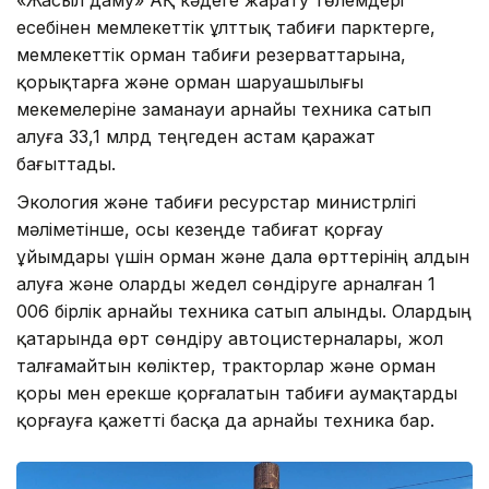
есебінен мемлекеттік ұлттық табиғи парктерге,
мемлекеттік орман табиғи резерваттарына,
қорықтарға және орман шаруашылығы
мекемелеріне заманауи арнайы техника сатып
алуға 33,1 млрд теңгеден астам қаражат
бағыттады.
Экология және табиғи ресурстар министрлігі
мәліметінше, осы кезеңде табиғат қорғау
ұйымдары үшін орман және дала өрттерінің алдын
алуға және оларды жедел сөндіруге арналған 1
006 бірлік арнайы техника сатып алынды. Олардың
қатарында өрт сөндіру автоцистерналары, жол
талғамайтын көліктер, тракторлар және орман
қоры мен ерекше қорғалатын табиғи аумақтарды
қорғауға қажетті басқа да арнайы техника бар.