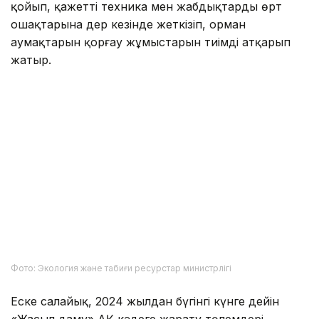
қойып, қажетті техника мен жабдықтарды өрт
ошақтарына дер кезінде жеткізіп, орман
аумақтарын қорғау жұмыстарын тиімді атқарып
жатыр.
Фото: Экология және табиғи ресурстар министрлігі
Еске салайық, 2024 жылдан бүгінгі күнге дейін
«Жасыл даму» АҚ кәдеге жарату төлемдері