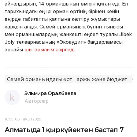
айналдырып, 14 орманшының өмірін қиған еді. Ел
тарихындағы ең ірі орман өртінің бірінен кейін
өңірде табиғатты қалпына келтіру жұмыстары
қарқын алды. Семей орманының бүгінгі тынысы
мен орманшылардың жанкешті еңбегі туралы Jibek
Joly телеарнасының «Экоаудит» бағдарламасы
арнайы
шығарылым әзірледі.
Семей орманындағы өрт
Қаржы және бюджет
Ө
Эльмира Оралбаева
Авторлар
16:55, 06 Тамыз 2026
Алматыда 1 қыркүйектен бастап 7