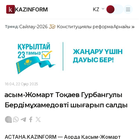
KAZINFORM
KZ
Сайлау-2026
Конституциялық реформа
Арнайы жо
Тренд:
16:04, 22 Сәуір 2025
Қасым-Жомарт Тоқаев Гурбангулы
Бердімұхамедовті шығарып салды
АСТАНА.KAZINFORM — Ақорда Қасым-Жомарт