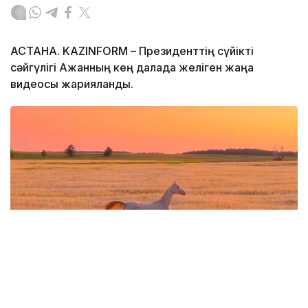
АСТАНА. KAZINFORM – Президенттің сүйікті
сәйгүлігі Ақжанның кең далада желіген жаңа
видеосы жарияланды.
Фото: видеодан алынған скрин