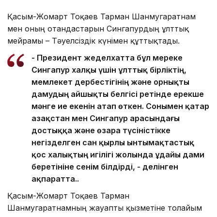
Қасым-Жомарт Тоқаев Тарман Шанмугаратнам
мен оның отандастарын Сингапурдың ұлттық
мейрамы – Тәуелсіздік күнімен құттықтады.
- Президент жеделхатта бұл мереке
Сингапур халқы үшін ұлттық бірліктің,
мемлекет дербестігінің және орнықты
дамудың айшықты белгісі ретінде ерекше
мәнге ие екенін атап өткен. Сонымен қатар
Қазақстан мен Сингапур арасындағы
достыққа және өзара түсіністікке
негізделген сан қырлы ынтымақтастық
қос халықтың игілігі жолында ұдайы дами
беретініне сенім білдірді, - делінген
ақпаратта..
Қасым-Жомарт Тоқаев Тарман
Шанмугаратнамның жауапты қызметіне толайым