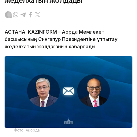
жеделхатын жолдады
АСТАНА. KAZINFORM – Ақорда Мемлекет
басшысының Сингапур Президентіне құттықтау
жеделхатын жолдағанын хабарлады.
Фото: Ақорда