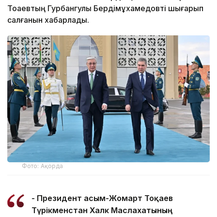
Тоқаевтың Гурбангулы Бердімұхамедовті шығарып
салғанын хабарлады.
Фото: Ақорда
- Президент Қасым-Жомарт Тоқаев
Түрікменстан Халк Маслахатының