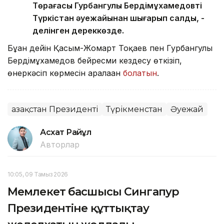
Төрағасы Гурбангулы Бердімұхамедовті
Түркістан әуежайынан шығарып салды, -
делінген дереккөзде.
Бұған дейін Қасым-Жомарт Тоқаев пен Гурбангулы
Бердімұхамедов бейресми кездесу өткізіп,
өнеркәсіп көрмесін аралаған
болатын
.
Қазақстан Президенті
Түрікменстан
Әуежай
Асхат Райқұл
Авторлар
10:05, 09 Тамыз 2026
Мемлекет басшысы Сингапур
Президентіне құттықтау