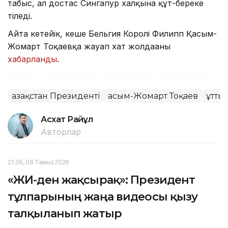
табыс, ал достас Сингапур халқына құт-береке
тіледі.
Айта кетейік, кеше Бельгия Королі Филипп Қасым-
Жомарт Тоқаевқа жауап хат жолдағаны
хабарланды
.
Қазақстан Президенті
Қасым-Жомарт Тоқаев
Құтты
Асхат Райқұл
Авторлар
21:36, 08 Тамыз 2026
«ЖИ-ден жақсырақ»: Президент
тұлпарының жаңа видеосы қызу
талқыланып жатыр