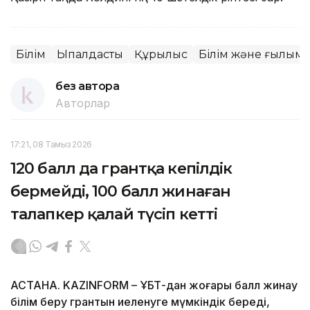
Білім
Ықпалдастық
Құрылыс
Білім және ғылым
без автора
Авторлар
17:21, 08 Тамыз 2026
120 балл да грантқа кепілдік
бермейді, 100 балл жинаған
талапкер қалай түсіп кетті
АСТАНА. KAZINFORM – ҰБТ-дан жоғары балл жинау
білім беру грантын иеленуге мүмкіндік береді,