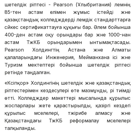
шетелдік әріптесі - Pearson (Ұлыбритания) әлемнің
85-тен астам елімен жұмыс істейді және
қазақстандық колледждерді әлемдік стандарттарға
сәйкес сертификаттауға құқығы бар. Әлем бойынша
400-ден астам оқу орындары бар және 1000-нан
астам ТжКБ орындарымен ынтымақтасады.
Pearson Холдингтің Астана және Алматы
қалаларындағы Инженерия, Мейманхана ісі және
Туризм мектептері бойынша шетелдік әріптесі
ретінде таңдалған.
«Кәсіпқор» Холдингінің шетелдік және қазақстандық
әріптестерімен кездесулері өте мазмұнды, әрі тиімді
өтті. Колледждер макеттері мысалында құрылыс
жоспарлары жете қарастырылды, қазіргі кездегі
құрылыс мәселелері, тәжірибе алмасу және
Қазақстандағы ТжКБ реформалау мәселелері
талқыланды.