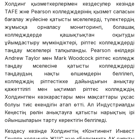
Холдинг қызметкерлерімен кездесулер кезінде
TAFE және Pearson колледждерінің қызмет сапасын
бағалау жүйесіне қатысты мәселелерді, түлектердің
жұмысқа орналасу мониторингі, болашақ
колледждерде қашықтықтан оқытуды
ұйымдастыру мүмкіндіктері, әріптес колледждерді
таңдау мәселелері талқыланды. Pearson өкілдері
Andrew Taylor мен Mark Woodcock әріптес колледж
таңдау мәселесіне қатысты колледждерді
таңдаудың нақты өлшемдерін белгілеп,
колледждің әріптестікке дайындығын анықтау
қажеттілігі мен ықтимал әріптес колледждің
Холдингпен көзкарастары мен мақсаттары ұқсас
болуы тиіс екендігін атап өтті. Ал Индустриалды
Кеңестің рөлін анықтауға қатысты нарықтың ірі
ойыншыларын тарту керектігін белгіледі.
Кездесу кезінде Холдингтің «Континент Инвест
Групп» холдингі» ЖШС және «Белкамит» АҚ сияқты