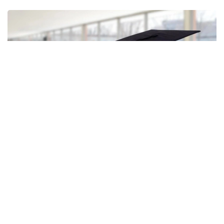
Фото: gov.kz
Жыл сайын әкімдіктер өңірлерге қажетті және басым
бағыттар бойынша мамандарды мақсатты даярлау
үшін білім беру гранттарын ұсынады.
– Биыл жергілікті атқарушы органдар
бакалавриат, магистратура және