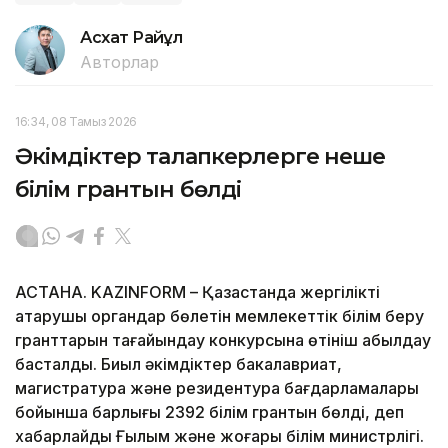
Асхат Райқұл
Авторлар
16:34, 08 Тамыз 2026
Әкімдіктер талапкерлерге неше
білім грантын бөлді
АСТАНА. KAZINFORM – Қазақстанда жергілікті
атқарушы органдар бөлетін мемлекеттік білім беру
гранттарын тағайындау конкурсына өтініш қабылдау
басталды. Биыл әкімдіктер бакалавриат,
магистратура және резидентура бағдарламалары
бойынша барлығы 2392 білім грантын бөлді, деп
хабарлайды Ғылым және жоғары білім министрлігі.