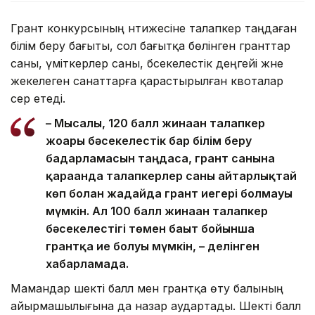
Грант конкурсының нәтижесіне талапкер таңдаған
білім беру бағыты, сол бағытқа бөлінген гранттар
саны, үміткерлер саны, бәсекелестік деңгейі және
жекелеген санаттарға қарастырылған квоталар
әсер етеді.
– Мысалы, 120 балл жинаған талапкер
жоғары бәсекелестік бар білім беру
бағдарламасын таңдаса, грант санына
қарағанда талапкерлер саны айтарлықтай
көп болған жағдайда грант иегері болмауы
мүмкін. Ал 100 балл жинаған талапкер
бәсекелестігі төмен бағыт бойынша
грантқа ие болуы мүмкін, – делінген
хабарламада.
Мамандар шекті балл мен грантқа өту балының
айырмашылығына да назар аудартады. Шекті балл