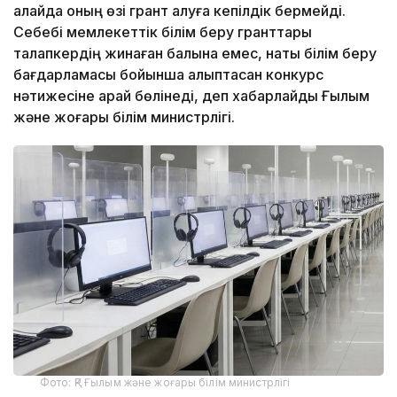
алайда оның өзі грант алуға кепілдік бермейді.
Себебі мемлекеттік білім беру гранттары
талапкердің жинаған балына емес, нақты білім беру
бағдарламасы бойынша қалыптасқан конкурс
нәтижесіне қарай бөлінеді, деп хабарлайды Ғылым
және жоғары білім министрлігі.
Фото: ҚР Ғылым және жоғары білім министрлігі