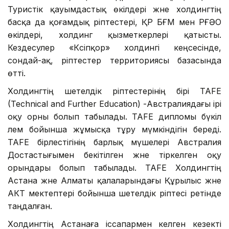
Туристік қауымдастық өкілдері және холдингтің
басқа да қоғамдық әріптестері, ҚР БҒМ мен РҒӘО
өкілдері, холдинг қызметкерлері қатысты.
Кездесулер «Кәсіпқор» холдингі кеңсесінде,
сондай-ақ, әріптестер территориясы базасында
өтті.
Холдингтің шетелдік әріптестерінің бірі TAFE
(Technical and Further Education) -Австралиядағы ірі
оқу орны болып табылады. TAFE дипломы бүкіл
әлем бойынша жұмысқа тұру мүмкіндігін береді.
TAFE бірлестігінің барлық мүшелері Австралия
Достастығымен бекітілген және тіркелген оқу
орындары болып табылады. TAFE Холдингтің
Астана және Алматы қалаларындағы Құрылыс және
АКТ мектептері бойынша шетелдік әріптесі ретінде
таңдалған.
Холдингтің Астанаға іссапармен келген кезекті