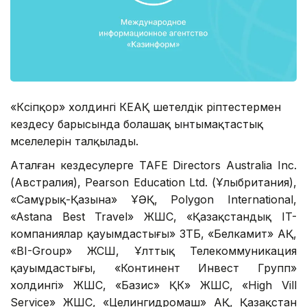
«Кәсіпқор» холдингі КЕАҚ шетелдік әріптестермен
кездесу барысында болашақ ынтымақтастық
мәселелерін талқылады.
Аталған кездесулерге TAFE Directors Australia Inc.
(Австралия), Pearson Education Ltd. (Ұлыбритания),
«Самұрық-Қазына» ҰӘҚ, Polygon International,
«Astana Best Travel» ЖШС, «Қазақстандық IT-
компаниялар қауымдастығы» ЗТБ, «Белкамит» АҚ,
«BI-Group» ЖСШ, Ұлттық Телекоммуникация
қауымдастығы, «Континент Инвест Групп»
холдингі» ЖШС, «Базис» ҚК» ЖШС, «High Vill
Service» ЖШС, «Целингидромаш» АҚ, Қазақстан