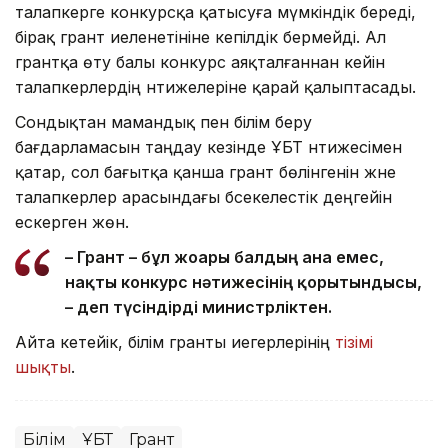
талапкерге конкурсқа қатысуға мүмкіндік береді,
бірақ грант иеленетініне кепілдік бермейді. Ал
грантқа өту балы конкурс аяқталғаннан кейін
талапкерлердің нәтижелеріне қарай қалыптасады.
Сондықтан мамандық пен білім беру
бағдарламасын таңдау кезінде ҰБТ нәтижесімен
қатар, сол бағытқа қанша грант бөлінгенін және
талапкерлер арасындағы бәсекелестік деңгейін
ескерген жөн.
– Грант – бұл жоғары балдың ғана емес,
нақты конкурс нәтижесінің қорытындысы,
– деп түсіндірді министрліктен.
Айта кетейік, білім гранты иегерлерінің
тізімі
шықты
.
Білім
ҰБТ
Грант