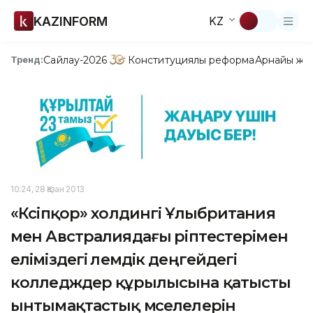
KAZINFORM
KZ
Сайлау-2026
Конституциялық реформа
Арнайы жо
Тренд:
10:24, 28 Қазан 2013
«Кәсіпқор» холдингі Ұлыбритания
мен Австралиядағы әріптестерімен
еліміздегі әлемдік деңгейдегі
колледждер құрылысына қатысты
ынтымақтастық мәселелерін