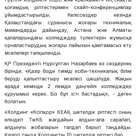
қоғамдық әріптестерімен скайп-конференциялар
ұйымдастырылды. Келіссөздер кезінде
Қазақстандағы сұранысы жоғары техникалық
мамандарды дайындау, Астана және Алматы
қалаларындағы колледждер түлектерін жұмысқа
орналастырудың жоғары пайызын қамтамасыз ету
мәселелері талқыланды.
ҚР Президенті Нұрсұлтан Назарбаев өз сөздерінің
бірінде: «Қазір бізде тиімді кәсіби-техникалық білім
беруді қалыптастыру мәселесі шешілуде. Жақын
арада кемінде 2 әлемдік деңгейлі колледждер
құруымыз керек. Біз бұл істі бастадық»,
-
деген
болатын.
«Холдинг «Кәсіпқор» КЕАҚ шетелдік әріптесті оның
еліндегі ТжКБ жағдайын алдын-ала саралап,
алдыңғы жобаларын талдап барып таңдайды.
Қазіргі таңда Холдингтің 10 шетелдік әріптесі бар.