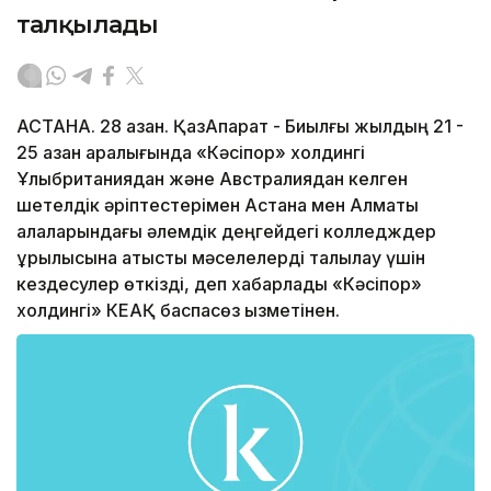
талқылады
АСТАНА. 28 қазан. ҚазАқпарат - Биылғы жылдың 21 -
25 қазан аралығында «Кәсіпқор» холдингі
Ұлыбританиядан және Австралиядан келген
шетелдік әріптестерімен Астана мен Алматы
қалаларындағы әлемдік деңгейдегі колледждер
құрылысына қатысты мәселелерді талқылау үшін
кездесулер өткізді, деп хабарлады «Кәсіпқор»
холдингі» КЕАҚ баспасөз қызметінен.