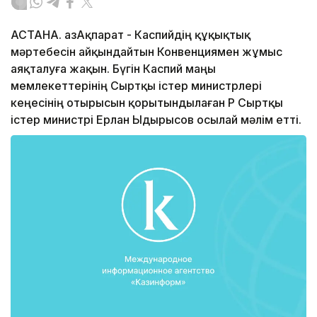
АСТАНА. ҚазАқпарат - Каспийдің құқықтық
мәртебесін айқындайтын Конвенциямен жұмыс
аяқталуға жақын. Бүгін Каспий маңы
мемлекеттерінің Сыртқы істер министрлері
кеңесінің отырысын қорытындылаған ҚР Сыртқы
істер министрі Ерлан Ыдырысов осылай мәлім етті.