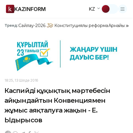
KAZINFORM
KZ
Сайлау-2026
Конституциялық реформа
Арнайы жо
Тренд:
18:25, 13 Шілде 2016
Каспийдің құқықтық мәртебесін
айқындайтын Конвенциямен
жұмыс аяқталуға жақын - Е.
Ыдырысов