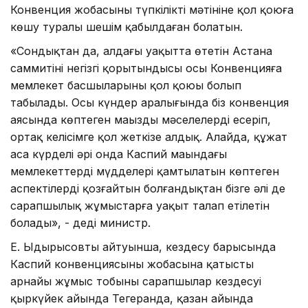
Конвенция жобасының түпкілікті мәтініне қол қоюға
көшу туралы шешім қабылдаған болатын.
«Сондықтан да, алдағы уақытта өтетін Астана
саммитінің негізгі қорытындысы осы Конвенцияға
мемлекет басшыларының қол қоюы болып
табылады. Осы күндер аралығында біз конвенция
аясында көптеген маңызды мәселелерді еңсеріп,
ортақ келісімге қол жеткізе алдық. Алайда, құжат
аса күрделі әрі онда Каспий маңындағы
мемлекеттердің мүдделері қамтылатын көптеген
аспектілерді қозғайтын болғандықтан бізге әлі де
сарапшылық жұмыстарға уақыт талап етілетін
болады», - деді министр.
Е. Ыдырысовтың айтуынша, кездесу барысында
Каспий конвенциясының жобасына қатысты
арнайы жұмыс тобының сарапшылар кездесуі
қыркүйек айында Тегеранда, қазан айында