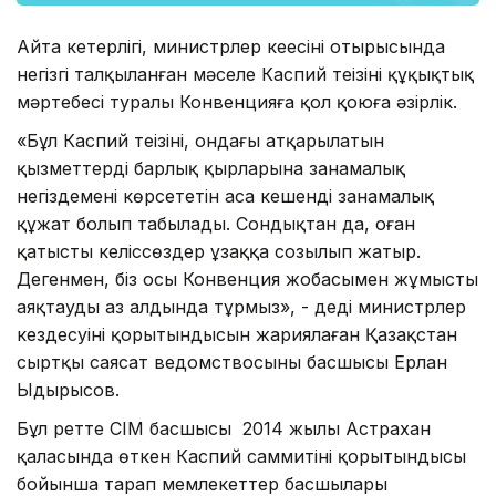
Айта кетерлігі, министрлер кеңесінің отырысында
негізгі талқыланған мәселе Каспий теңізінің құқықтық
мәртебесі туралы Конвенцияға қол қоюға әзірлік.
«Бұл Каспий теңізінің, ондағы атқарылатын
қызметтердің барлық қырларына заңнамалық
негіздемені көрсететін аса кешенді заңнамалық
құжат болып табылады. Сондықтан да, оған
қатысты келіссөздер ұзаққа созылып жатыр.
Дегенмен, біз осы Конвенция жобасымен жұмысты
аяқтаудың аз алдында тұрмыз», - деді министрлер
кездесуінің қорытындысын жариялаған Қазақстан
сыртқы саясат ведомствосының басшысы Ерлан
Ыдырысов.
Бұл ретте СІМ басшысы 2014 жылы Астрахан
қаласында өткен Каспий саммитінің қорытындысы
бойынша тарап мемлекеттер басшылары