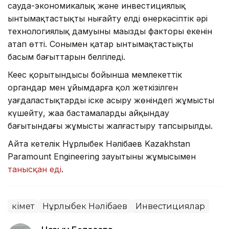
сауда-экономикалық және инвестициялық
ынтымақтастықты нығайту елдің өнеркәсіптік әрі
технологиялық дамуының маңызды факторы екенін
атап өтті. Сонымен қатар ынтымақтастықтың
басым бағыттарын белгіледі.
Кеңес қорытындысы бойынша мемлекеттік
органдар мен ұйымдарға қол жеткізілген
уағдаластықтарды іске асыру жөніндегі жұмысты
күшейту, жаңа бастамаларды айқындау
бағытындағы жұмысты жалғастыру тапсырылды.
Айта кетелік Нұрлыбек Нәлібаев Kazakhstan
Paramount Engineering зауытының жұмысымен
танысқан еді
.
Үкімет
Нұрлыбек Нәлібаев
Инвестициялар