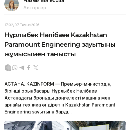
Назым Бөлесова
Авторлар
17:02, 07 Тамыз 2026
Нұрлыбек Нәлібаев Kazakhstan
Paramount Engineering зауытының
жұмысымен танысты
АСТАНА. KAZINFORM — Премьер-министрдің
бірінші орынбасары Нұрлыбек Нәлібаев
Астанадағы броньды дөңгелекті машина мен
арнайы техника өндіретін Kazakhstan Paramount
Engineering зауытына барды.