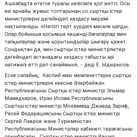
Ашхабадта өтетіні туралы келісімге қол жетті. Осы
екі арнайы жұмыс топтарынан соң сыртқы істер
министрлерінің деңгейіндегі кездесу мерзімі
нақтыланады. «Негізгі төрт күрделі мәселе қалды.
Олар бойынша қосымша кешенді бағалаулар мен
талқылаулар және қорытындылар шығару қажет.
Сондықтан да, мен сыртқы істер министрліктері
деңгейіндегі астанадағы кездесу табысты әрі
нәтижелі өтті деп санаймын», - деді Е. Ыдырысов.
Еске салайық, Каспий маңы мемлекеттерінің сыртқы
істер министрлерінің кеңесіне Әзербайжан
Республикасының Сыртқы істер министрі Эльмар
Мамедъяров, Иран Ислам Республикасының
Сыртқы істер министрі Мохаммад Джавад Зариф,
Ресей Федерациясының Сыртқы істер министрі
Сергей Лавров және Түрікменстан
Республикасының Министрлер кабинеті төрағасының
орынбасары, Сыртқы істер министрі Рашид