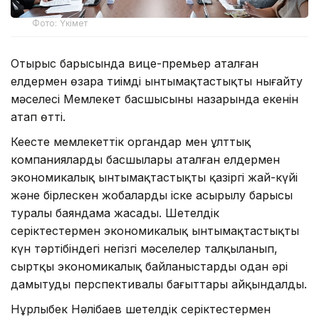
Фото: Үкімет
Отырыс барысында вице-премьер аталған
елдермен өзара тиімді ынтымақтастықты нығайту
мәселесі Мемлекет басшысының назарында екенін
атап өтті.
Кеңесте мемлекеттік органдар мен ұлттық
компаниялардың басшылары аталған елдермен
экономикалық ынтымақтастықтың қазіргі жай-күйі
және бірлескен жобалардың іске асырылу барысы
туралы баяндама жасады. Шетелдік
серіктестермен экономикалық ынтымақтастықтың
күн тәртібіндегі негізгі мәселелер талқыланып,
сыртқы экономикалық байланыстарды одан әрі
дамытудың перспективалы бағыттары айқындалды.
Нұрлыбек Нәлібаев шетелдік серіктестермен