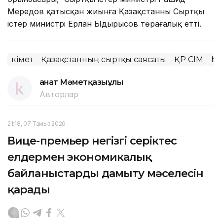
Мередов қатысқан жиынға Қазақстанның Сыртқы
істер министрі Ерлан Ыдырысов төрағалық етті.
Үкімет
Қазақстанның сыртқы саясаты
ҚР СІМ
Ы
Қанат Мәметқазыұлы
Авторлар
21:18, 07 Тамыз 2026
Вице-премьер негізгі серіктес
елдермен экономикалық
байланыстарды дамыту мәселесін
қарады