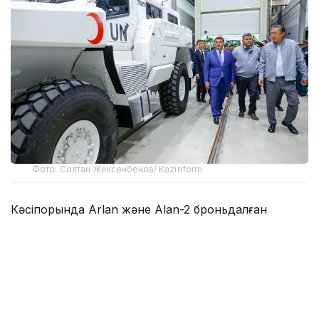
Фото: Солтан Жексенбеков/ Kazinform
Кәсіпорында Arlan және Alan-2 броньдалған
дөңгелекті машиналары, Barys жауынгерлік
броньды көлігінің 4×4, 6×6 және 8×8 өлшеміндегі
модельдері, сондай-ақ, жүзетін әрі дөңгелекті
Terrex-Barys-A 8×8 платформасы шығарылады.