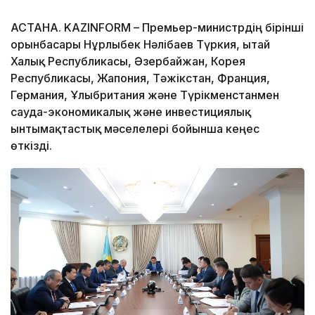
АСТАНА. KAZINFORM – Премьер-министрдің бірінші
орынбасары Нұрлыбек Нәлібаев Түркия, Қытай
Халық Республикасы, Әзербайжан, Корея
Республикасы, Жапония, Тәжікстан, Франция,
Германия, Ұлыбритания және Түрікменстанмен
сауда-экономикалық және инвестициялық
ынтымақтастық мәселелері бойынша кеңес
өткізді.