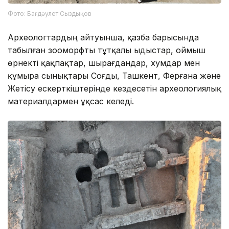
Фото: Бағдәулет Сыздықов
Археологтардың айтуынша, қазба барысында
табылған зооморфты тұтқалы ыдыстар, оймыш
өрнекті қақпақтар, шырағдандар, хумдар мен
құмыра сынықтары Соғды, Ташкент, Ферғана және
Жетісу ескерткіштерінде кездесетін археологиялық
материалдармен ұқсас келеді.