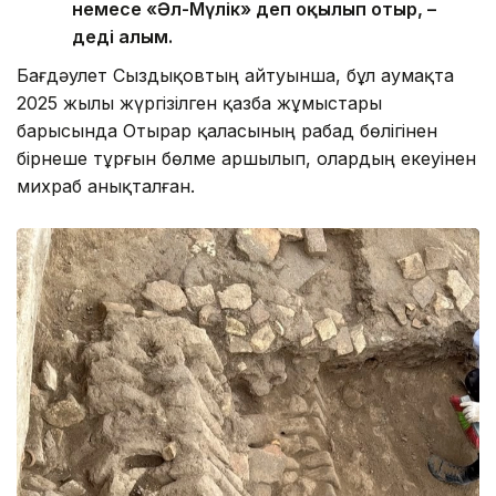
немесе «Әл-Мүлік» деп оқылып отыр, –
деді ғалым.
Бағдәулет Сыздықовтың айтуынша, бұл аумақта
2025 жылы жүргізілген қазба жұмыстары
барысында Отырар қаласының рабад бөлігінен
бірнеше тұрғын бөлме аршылып, олардың екеуінен
михраб анықталған.