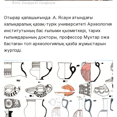
Фото: Бағдәулет Сыздықов
Отырар қалашығында Қ.А. Ясауи атындағы
халықаралық қазақ-түрік университеті Археология
институтының бас ғылыми қызметкері, тарих
ғылымдарының докторы, профессор Мұхтар Қожа
бастаған топ археологиялық қазба жұмыстарын
жүргізді.