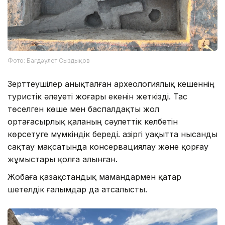
Фото: Бағдәулет Сыздықов
Зерттеушілер анықталған археологиялық кешеннің
туристік әлеуеті жоғары екенін жеткізді. Тас
төселген көше мен баспалдақты жол
ортағасырлық қаланың сәулеттік келбетін
көрсетуге мүмкіндік береді. Қазіргі уақытта нысанды
сақтау мақсатында консервациялау және қорғау
жұмыстары қолға алынған.
Жобаға қазақстандық мамандармен қатар
шетелдік ғалымдар да атсалысты.