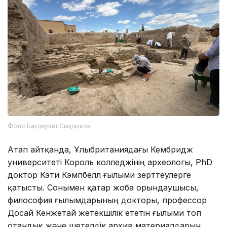
Фото: Бағдәулет Сыздықов
Атап айтқанда, Ұлыбританиядағы Кембридж
университеті Король колледжінің археологы, PhD
доктор Кэти Кэмпбелл ғылыми зерттеулерге
қатысты. Сонымен қатар жоба орындаушысы,
философия ғылымдарының докторы, профессор
Досай Кенжетай жетекшілік ететін ғылыми топ
отандық және шетелдік архив материалдарын