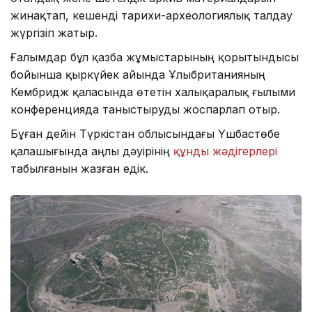
жинақтап, кешенді тарихи-археологиялық талдау
жүргізіп жатыр.
Ғалымдар бұл қазба жұмыстарының қорытындысы
бойынша қыркүйек айында Ұлыбританияның
Кембридж қаласында өтетін халықаралық ғылыми
конференцияда таныстыруды жоспарлап отыр.
Бұған дейін Түркістан облысындағы Үшбастөбе
қалашығында Қаңлы дәуірінің
құнды жәдігерлері
табылғанын жазған едік.