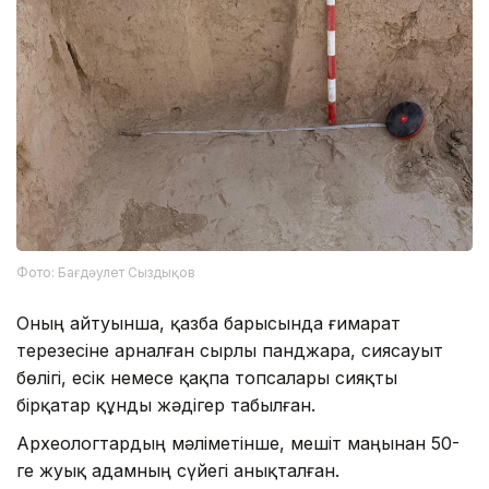
Фото: Бағдәулет Сыздықов
Оның айтуынша, қазба барысында ғимарат
терезесіне арналған сырлы панджара, сиясауыт
бөлігі, есік немесе қақпа топсалары сияқты
бірқатар құнды жәдігер табылған.
Археологтардың мәліметінше, мешіт маңынан 50-
ге жуық адамның сүйегі анықталған.