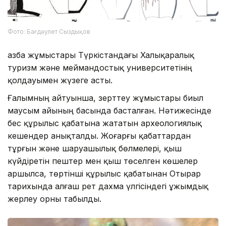
Фото: Бағдәулет Сыздықов
Қазба жұмыстары Түркістандағы Халықаралық
туризм және меймандостық университетінің
қолдауымен жүзеге асты.
Ғалымның айтуынша, зерттеу жұмыстары биыл
маусым айының басында басталған. Нәтижесінде
бес құрылыс қабатына жататын археологиялық
кешендер анықталды. Жоғарғы қабаттардан
тұрғын және шаруашылық бөлмелері, қыш
күйдіретін пештер мен қыш төселген көшелер
аршылса, төртінші құрылыс қабатынан Отырар
тарихында алғаш рет дахма үлгісіндегі ұжымдық
жерлеу орны табылды.