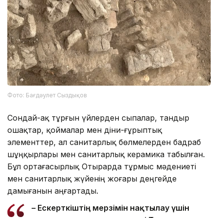
Фото: Бағдәулет Сыздықов
Сондай-ақ тұрғын үйлерден сыпалар, тандыр
ошақтар, қоймалар мен діни-ғұрыптық
элементтер, ал санитарлық бөлмелерден бадраб
шұңқырлары мен санитарлық керамика табылған.
Бұл ортағасырлық Отырарда тұрмыс мәдениеті
мен санитарлық жүйенің жоғары деңгейде
дамығанын аңғартады.
– Ескерткіштің мерзімін нақтылау үшін