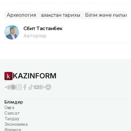
Археология
Қазақстан тарихы
Білім және ғылым
Сәбит Тастанбек
Авторлар
KAZINFORM
Бөлімдер
Оқиға
Саясат
Талдау
Экономика
Әлемде