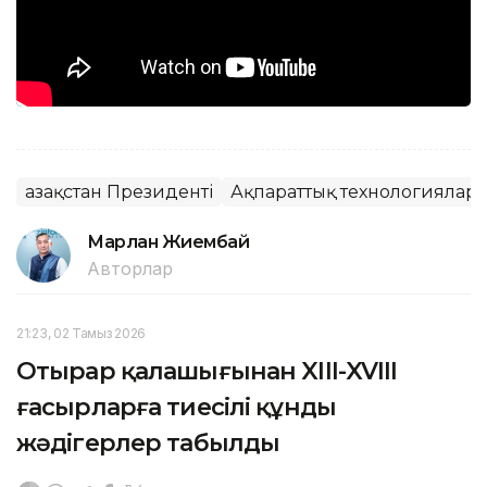
Қазақстан Президенті
Ақпараттық технологиялар
Марлан Жиембай
Авторлар
21:23, 02 Тамыз 2026
Отырар қалашығынан XIII-XVIII
ғасырларға тиесілі құнды
жәдігерлер табылды