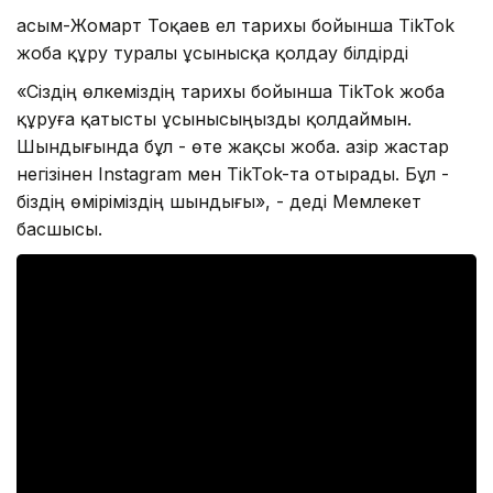
Қасым-Жомарт Тоқаев ел тарихы бойынша TikTok
жоба құру туралы ұсынысқа қолдау білдірді
«Сіздің өлкеміздің тарихы бойынша TikTok жоба
құруға қатысты ұсынысыңызды қолдаймын.
Шындығында бұл - өте жақсы жоба. Қазір жастар
негізінен Іnstagram мен TikTok-та отырады. Бұл -
біздің өміріміздің шындығы», - деді Мемлекет
басшысы.