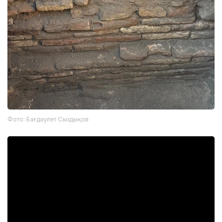
Фото: Бағдәулет Сыздықов