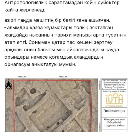
Антропологиялық сараптамадан кейін сүйектер
қайта жерленеді.
Қазіргі таңда мешіттің бір бөлігі ғана ашылған.
Ғалымдар қазба жұмыстары толық аяқталған
жағдайда нысанның тарихи маңызы арта түсетінін
атап өтті. Сонымен қатар тас көшені зерттеу
арқылы оның бағыты мен айналасындағы сауда
орындары немесе қоғамдық алаңдардың
орналасуы анықталуы мүмкін.