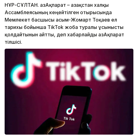
НҰР-СҰЛТАН. ҚазАқпарат – Қазақстан халқы
Ассамблеясының кеңейтілген отырысында
Мемлекет басшысы Қасым-Жомарт Тоқаев ел
тарихы бойынша TikTok жоба туралы ұсынысты
қолдайтынын айтты, деп хабарлайды ҚазАқпарат
тілшісі.