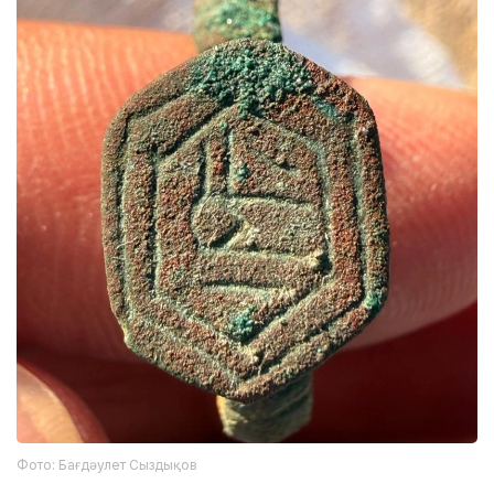
Фото: Бағдәулет Сыздықов