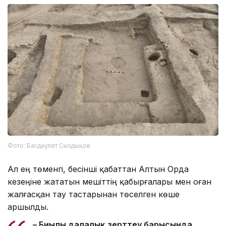
Фото: Бағдәулет Сыздықов
Ал ең төменгі, бесінші қабаттан Алтын Орда
кезеңіне жататын мешіттің қабырғалары мен оған
жалғасқан тау тастарынан төселген көше
аршылды.
– Биылғы далалық зерттеу барысында