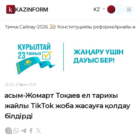
KAZINFORM
KZ
Сайлау-2026
Конституциялық реформа
Арнайы жо
Тренд:
12:32, 21 Қазан 2021
Қасым-Жомарт Тоқаев ел тарихы
жайлы TikTok жоба жасауға қолдау
білдірді