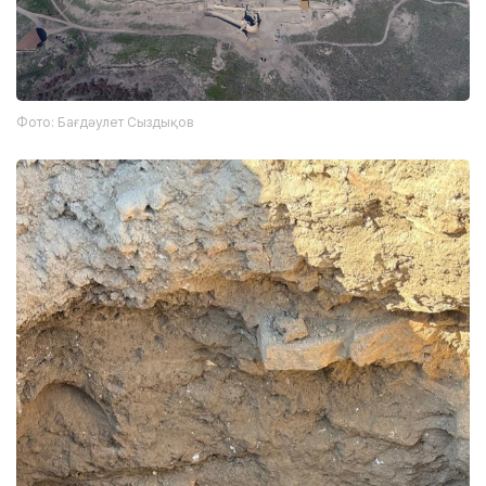
Фото: Бағдәулет Сыздықов