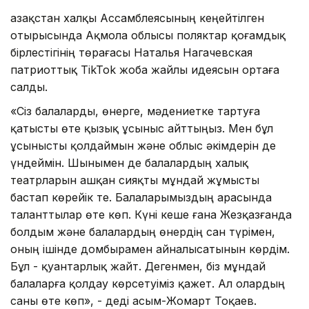
Қазақстан халқы Ассамблеясының кеңейтілген
отырысында Ақмола облысы поляктар қоғамдық
бірлестігінің төрағасы Наталья Нагачевская
патриоттық TikTok жоба жайлы идеясын ортаға
салды.
«Сіз балаларды, өнерге, мәдениетке тартуға
қатысты өте қызық ұсыныс айттыңыз. Мен бұл
ұсынысты қолдаймын және облыс әкімдерін де
үндеймін. Шынымен де балалардың халық
театрларын ашқан сияқты мұндай жұмысты
бастап көрейік те. Балаларымыздың арасында
таланттылар өте көп. Күні кеше ғана Жезқазғанда
болдым және балалардың өнердің сан түрімен,
оның ішінде домбырамен айналысатынын көрдім.
Бұл - қуантарлық жайт. Дегенмен, біз мұндай
балаларға қолдау көрсетуіміз қажет. Ал олардың
саны өте көп», - деді Қасым-Жомарт Тоқаев.