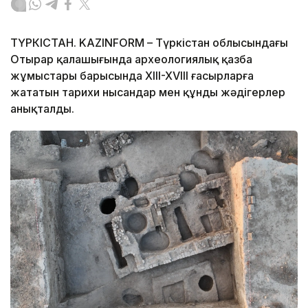
ТҮРКІСТАН. KAZINFORM – Түркістан облысындағы
Отырар қалашығында археологиялық қазба
жұмыстары барысында XIII-XVIII ғасырларға
жататын тарихи нысандар мен құнды жәдігерлер
анықталды.