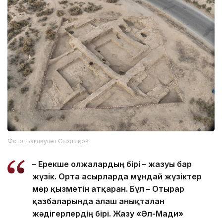
Фото: Бағдәулет Сыздықов
– Ерекше олжалардың бірі – жазуы бар
жүзік. Орта ғасырларда мұндай жүзіктер
мөр қызметін атқарған. Бұл – Отырар
қазбаларында алғаш анықталған
жәдігерлердің бірі. Жазу «Әл-Мағди»