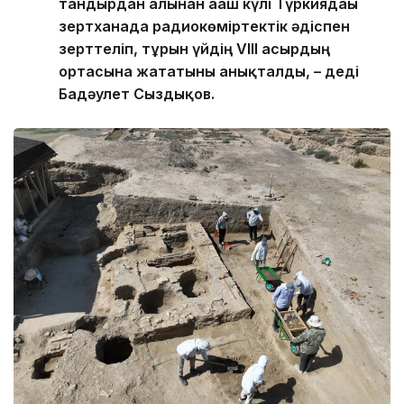
тандырдан алынған ағаш күлі Түркиядағы
зертханада радиокөміртектік әдіспен
зерттеліп, тұрғын үйдің VIII ғасырдың
ортасына жататыны анықталды, – деді
Бағдәулет Сыздықов.