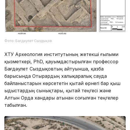
Фото: Бағдәулет Сыздықов
ХҚТУ Археология институтының жетекші ғылыми
қызметкері, PhD, қауымдастырылған профессор
Бағдәулет Сыздықовтың айтуынша, қазба
барысында Отырардың халықаралық сауда
байланыстарын көрсететін қытай өрнегі бар қыш
ыдыстардың сынықтары, қытай теңгесі және
Алтын Орда хандары атынан соғылған теңгелер
табылған.