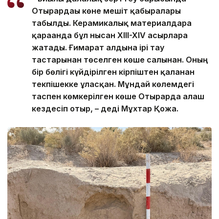
Отырардағы көне мешіт қабырғалары
табылды. Керамикалық материалдарға
қарағанда бұл нысан XIII-XIV ғасырларға
жатады. Ғимарат алдына ірі тау
тастарынан төселген көше салынған. Оның
бір бөлігі күйдірілген кірпіштен қаланған
текпішекке ұласқан. Мұндай көлемдегі
таспен көмкерілген көше Отырарда алғаш
кездесіп отыр, – деді Мұхтар Қожа.