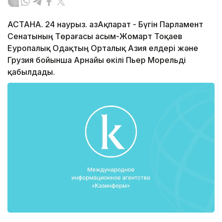
АСТАНА. 24 наурыз. ҚазАқпарат - Бүгін Парламент
Сенатының Төрағасы Қасым-Жомарт Тоқаев
Еуропалық Одақтың Орталық Азия елдері және
Грузия бойынша Арнайы өкілі Пьер Морельді
қабылдады.