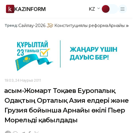
KAZINFORM
KZ
Сайлау-2026
Конституциялық реформа
Арнайы жо
Тренд:
19:03, 24 Наурыз 2011
Қасым-Жомарт Тоқаев Еуропалық
Одақтың Орталық Азия елдері және
Грузия бойынша Арнайы өкілі Пьер
Морельді қабылдады