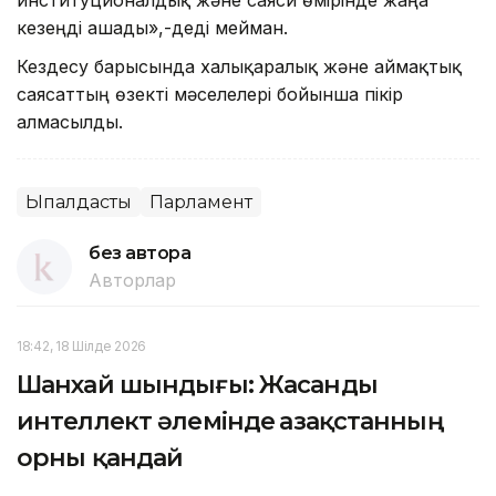
кезеңді ашады»,-деді мейман.
Кездесу барысында халықаралық және аймақтық
саясаттың өзекті мәселелері бойынша пікір
алмасылды.
Ықпалдастық
Парламент
без автора
Авторлар
18:42, 18 Шілде 2026
Шанхай шындығы: Жасанды
интеллект әлемінде Қазақстанның
орны қандай