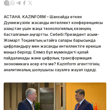
АСТАНА. KAZINFORM – Шанхайда өткен
Дүниежүзілік жасанды интеллект конференциясы
Қазақстан үшін жаңа технологиялық кезеңнің
басталғанын аңғартты. Себебі Президент Қасым-
Жомарт Тоқаевтың Қытайға сапары барысында
цифрландыру мен жасанды интеллектіге ерекше
маңыз берілді. Еліміз бұл мүмкіндікті қалай
пайдаланады және цифрлық трансформация
экономикаға әсер ете ме? Kazinform агенттігінің
аналитикалық шолушысы сауалға жауап іздеді.