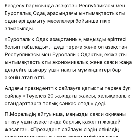
Кездесу барысында Қазақстан Республикасы мен
Еуропалық Одақ арасындағы ынтымақтастықты
одан әрі дамыту мәселелері бойынша пікір
алмасылды.
«Еуропалық Одақ Қазақстанның маңызды әріптесі
болып табылады»,- деді төраға және ол Қазақстан
Республикасы мен Еуропалық Одақтың екіжақты
ынтымақтастықты экономикалық және саяси жаңа
деңгейге шығару үшін нақты мүмкіндіктері бар
екенін атап өтті.
Алдағы президенттік сайлауға қатысты төраға бұл
сайлау «Тәуелсіз 20 жылдағы жақсы, халықаралық
стандарттарға толық сәйкес өтеді» деді.
П.Морельдің айтуынша, маңызды саяси оқиғаны
өткізу үшін Қазақстанда барлық қажетті жағдай
жасалған. «Президент сайлауы сіздің еліңіздің
институционалдық және саяси өмірінде жаңа