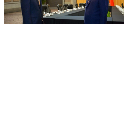
Фото: Аkorda
Технология тоғысы
Ресми түрде Қасым-Жомарт Тоқаевтың Қытайға
сапары жұмыс сапары ретінде ұйымдастырылды.
Бірақ Қытай тарапының көрсеткен ерекше құрметі,
кездесулердің ауқымы мен қол жеткізген
келісімдердің деңгейі ресми сапардан кем болған
жоқ. Оның үстіне Президент Дүниежүзілік
жасанды интеллект конференциясының ең