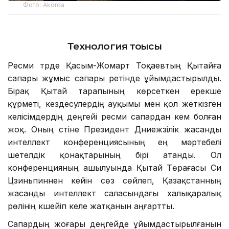
Фото: Аkorda
Технология тоғысы
Ресми түрде Қасым-Жомарт Тоқаевтың Қытайға
сапары жұмыс сапары ретінде ұйымдастырылды.
Бірақ Қытай тарапының көрсеткен ерекше
құрметі, кездесулердің ауқымы мен қол жеткізген
келісімдердің деңгейі ресми сапардан кем болған
жоқ. Оның үстіне Президент Дүниежүзілік жасанды
интеллект конференциясының ең мәртебелі
шетелдік қонақтарының бірі атанды. Ол
конференцияның ашылуында Қытай Төрағасы Си
Цзиньпиннен кейін сөз сөйлеп, Қазақстанның
жасанды интеллект саласындағы халықаралық
рөлінің күшейіп келе жатқанын аңғартты.
Сапардың жоғары деңгейде ұйымдастырылғанын