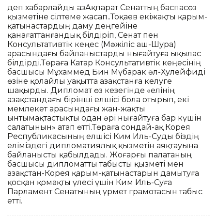
деп хабарлайды ҚазАқпарат Сенаттың баспасөз
қызметіне сілтеме жасап.Қ.Тоқаев екіжақты қарым-
қатынастардың даму деңгейіне
қанағаттанғандық білдіріп, Сенат пен
Консультативтік кеңес (Мәжіліс аш-Шура)
арасындағы байланыстарды нығайтуға ықылас
білдірді.Төраға Катар Консультативтік кеңесінің
басшысы Мұхаммед Бин Мүбарак әл-Хулейфиді
өзіне қолайлы уақытта Қазақстанға келуге
шақырды. Дипломат өз кезегінде «елінің
Қазақстандағы бірінші елшісі бола отырып, екі
мемлекет арасындағы жан-жақты
ынтымақтастықты одан әрі нығайтуға бар күшін
салатынын» атап өтті.Төраға сондай-ақ Корея
Республикасының елшісі Ким Иль-Суды біздің
еліміздегі дипломатиялық қызметін аяқтауына
байланысты қабылдады. Жоғарғы палатаның
басшысы дипломатты табысты қызметі мен
Қазақстан-Корея қарым-қатынастарын дамытуға
қосқан қомақты үлесі үшін Ким Иль-Суға
Парламент Сенатының Құрмет грамотасын табыс
етті.