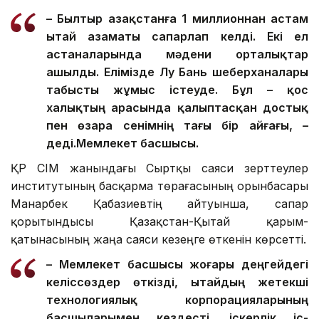
– Былтыр Қазақстанға 1 миллионнан астам
Қытай азаматы сапарлап келді. Екі ел
астаналарында мәдени орталықтар
ашылды. Елімізде Лу Бань шеберханалары
табысты жұмыс істеуде. Бұл – қос
халықтың арасында қалыптасқан достық
пен өзара сенімнің тағы бір айғағы, –
деді.
Мемлекет басшысы.
ҚР СІМ жанындағы Сыртқы саяси зерттеулер
институтының басқарма төрағасының орынбасары
Манарбек Қабазиевтің айтуынша, сапар
қорытындысы Қазақстан-Қытай қарым-
қатынасының жаңа саяси кезеңге өткенін көрсетті.
– Мемлекет басшысы жоғары деңгейдегі
келіссөздер өткізді, Қытайдың жетекші
технологиялық корпорацияларының
басшыларымен кездесті, іскерлік іс-