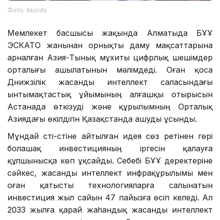
Фото: Аkorda
Мемлекет басшысы жақында Алматыда БҰҰ
ЭСКАТО жанынан орнықты даму мақсаттарына
арналған Азия-Тынық мұхиты цифрлық шешімдер
орталығы ашылатынын мәлімдеді. Оған қоса
Дүнижүзілік жасанды интеллект саласындағы
ынтымақтастық ұйымының алғашқы отырысын
Астанада өткізуді және құрылымның Орталық
Азиядағы өкілдігін Қазақстанда ашуды ұсынды.
Мұндай үсті-үстіне айтылған идея сөз ретінен гөрі
болашақ инвестицияның іргесін қалауға
құлшынысқа көп ұқсайды. Себебі БҰҰ деректеріне
сәйкес, жасанды интеллект инфрақұрылымы мен
оған қатысты технологияларға салынатын
инвестиция жыл сайын 47 пайызға өсіп келеді. Ал
2033 жылға қарай жаһандық жасанды интеллект