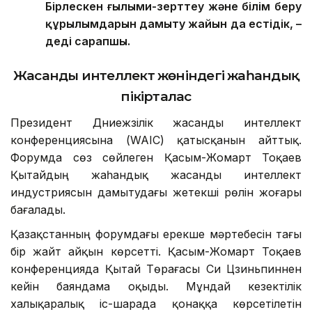
Бірлескен ғылыми-зерттеу және білім беру
құрылымдарын дамыту жайын да естідік, –
деді сарапшы.
Жасанды интеллект жөніндегі жаһандық
пікірталас
Президент Дүниежүзілік жасанды интеллект
конференциясына (WAIC) қатысқанын айттық.
Форумда сөз сөйлеген Қасым-Жомарт Тоқаев
Қытайдың жаһандық жасанды интеллект
индустриясын дамытудағы жетекші рөлін жоғары
бағалады.
Қазақстанның форумдағы ерекше мәртебесін тағы
бір жайт айқын көрсетті. Қасым-Жомарт Тоқаев
конференцияда Қытай Төрағасы Си Цзиньпиннен
кейін баяндама оқыды. Мұндай кезектілік
халықаралық іс-шарада қонаққа көрсетілетін