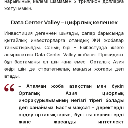
нарығының көлемі шамамен 5 триллион долларға
жетуі мүмкін.
Data Center Valley – цифрлық келешек
Инвестиция дегеннен шығады, сапар барысында
қытайлық инвесторларға отандық ЖИ жобалар
таныстырылды. Соның бірі – Екібастұзда жүзеге
асырылатын Data Center Valley жобасы. Президент
бұл бастаманы ел үшін ғана емес, Орталық Азия
өңірі үшін де стратегиялық маңызы жоғары деп
атады.
– Аталған жоба Қазақстан мен бүкіл
Орталық Азия цифрлық
инфрақұрылымының негізгі тірегі болады
деп санаймыз. Басты мақсат – деректерді
өңдеу орталықтарын, бұлтты сервистерді
және жасанды интеллект