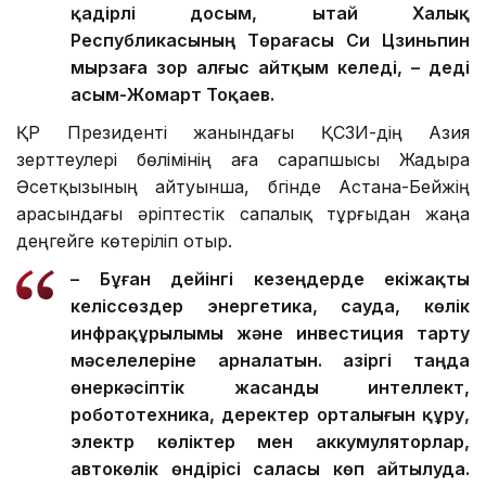
қадірлі досым, Қытай Халық
Республикасының Төрағасы Си Цзиньпин
мырзаға зор алғыс айтқым келеді, – деді
Қасым-Жомарт Тоқаев.
ҚР Президенті жанындағы ҚСЗИ-дің Азия
зерттеулері бөлімінің аға сарапшысы Жадыра
Әсетқызының айтуынша, бүгінде Астана-Бейжің
арасындағы әріптестік сапалық тұрғыдан жаңа
деңгейге көтеріліп отыр.
– Бұған дейінгі кезеңдерде екіжақты
келіссөздер энергетика, сауда, көлік
инфрақұрылымы және инвестиция тарту
мәселелеріне арналатын. Қазіргі таңда
өнеркәсіптік жасанды интеллект,
робототехника, деректер орталығын құру,
электр көліктер мен аккумуляторлар,
автокөлік өндірісі саласы көп айтылуда.