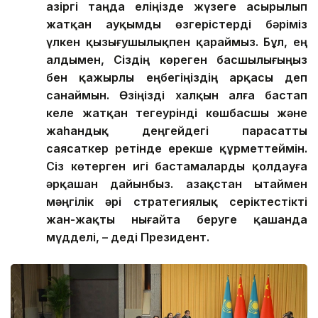
Қазіргі таңда еліңізде жүзеге асырылып
жатқан ауқымды өзгерістерді бәріміз
үлкен қызығушылықпен қараймыз. Бұл, ең
алдымен, Сіздің көреген басшылығыңыз
бен қажырлы еңбегіңіздің арқасы деп
санаймын. Өзіңізді халқын алға бастап
келе жатқан тегеурінді көшбасшы және
жаһандық деңгейдегі парасатты
саясаткер ретінде ерекше құрметтеймін.
Сіз көтерген игі бастамаларды қолдауға
әрқашан дайынбыз. Қазақстан Қытаймен
мәңгілік әрі стратегиялық серіктестікті
жан-жақты нығайта беруге қашанда
мүдделі, – деді Президент.