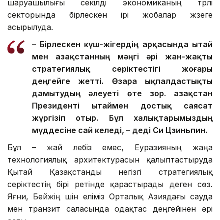
шаруашылығы секілді экономиканың түрлі
секторында бірлескен ірі жобалар жүзеге
асырылуда.
– Бірлескен күш-жігердің арқасында Қытай
мен Қазақстанның мәңгі әрі жан-жақты
стратегиялық серіктестігі жоғары
деңгейге жетті. Өзара ықпалдастықты
дамытудың әлеуеті өте зор. Қазақстан
Президенті Қытаймен достық саясат
жүргізіп отыр. Бұл халықтарымыздың
мүддесіне сай келеді, – деді Си Цзиньпин.
Бұл – жай лебіз емес, Еуразияның жаңа
технологиялық архитектурасын қалыптастыруда
Қытай Қазақстанды негізгі стратегиялық
серіктестің бірі ретінде қарастырады деген сөз.
Яғни, Бейжің үшін еліміз Орталық Азиядағы сауда
мен транзит саласында одақтас деңгейінен әрі