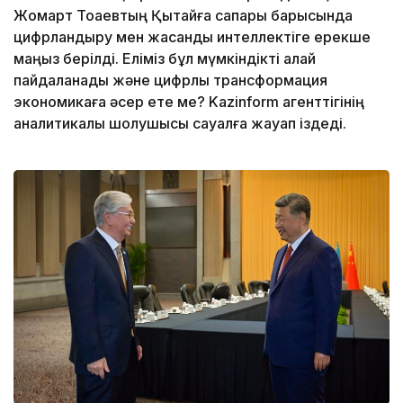
Жомарт Тоқаевтың Қытайға сапары барысында
цифрландыру мен жасанды интеллектіге ерекше
маңыз берілді. Еліміз бұл мүмкіндікті қалай
пайдаланады және цифрлық трансформация
экономикаға әсер ете ме? Kazinform агенттігінің
аналитикалық шолушысы сауалға жауап іздеді.