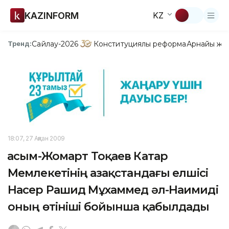
KAZINFORM
KZ
Сайлау-2026
Конституциялық реформа
Арнайы жо
Тренд:
18:07, 27 Ақпан 2009
Қасым-Жомарт Тоқаев Катар
Мемлекетінің Қазақстандағы елшісі
Насер Рашид Мұхаммед әл-Наимиді
оның өтініші бойынша қабылдады