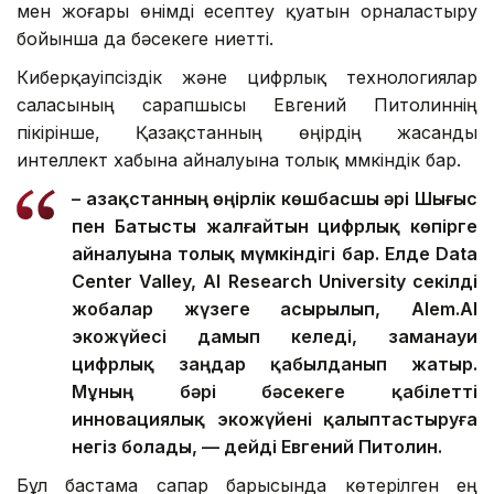
мен жоғары өнімді есептеу қуатын орналастыру
бойынша да бәсекеге ниетті.
Киберқауіпсіздік және цифрлық технологиялар
саласының сарапшысы Евгений Питолиннің
пікірінше, Қазақстанның өңірдің жасанды
интеллект хабына айналуына толық мүмкіндік бар.
– Қазақстанның өңірлік көшбасшы әрі Шығыс
пен Батысты жалғайтын цифрлық көпірге
айналуына толық мүмкіндігі бар. Елде Data
Center Valley, AI Research University секілді
жобалар жүзеге асырылып, Alem.AI
экожүйесі дамып келеді, заманауи
цифрлық заңдар қабылданып жатыр.
Мұның бәрі бәсекеге қабілетті
инновациялық экожүйені қалыптастыруға
негіз болады, — дейді Евгений Питолин.
Бұл бастама сапар барысында көтерілген ең