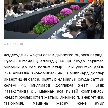
Фото: Аkorda
Жүздесуде екіжақты саяси диалогқа оң баға берілді.
Бұған Қытайдың еліміздің ең ірі сауда серіктесі
болғаны да сеп болып отыр. Осы уақытқа дейін
ҚХР еліміздің экономикасына 30 миллиард доллар
инвестиция салса, былтыр еларалық сауда-саттық
көлемі 49 миллиард долларға жетті. Қазір
Қазақстанда 8,5 мыңнан аса Қытай компаниясы
жемісті жұмыс істеп жатыр. Өнеркәсіп, энергетика,
газ-химия, машина жасау және ауыл