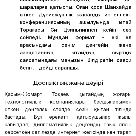
шараларға қатысты. Оған қоса Шанхайда
өткен Дүниежүзілік жасанды интеллект
конференциясының ашылуында Қытай
Төрағасы Си Цзиньпиннен кейін сөз
сөйледі. Мұндай формат - екі ел
арасындағы сенім деңгейін және
Қазақстанның Қытайдың сыртқы
саясатындағы маңызын білдіретін саяси
белгі, – дейді сарапшы.
Достықтың жаңа дәуірі
Қасым-Жомарт Тоқаев Қытайдың жоғары
технологиялық компаниялары басшыларымен
өткен дөңгелек үстелде сөзін қытай тілінде
бастады. Бұл әрекетті қатысушылар жылы
қабылдап, дипломатиялық деңгейдің озық үлгісін
көрсеткен сәт лезде интернет желісінде кең тарап