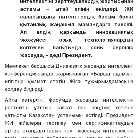
интеллектіні зерттеушілердің жартысынан
астамы – Қытай елінің өкілдері. ЖИ
саласындағы патенттердің басым бөлігі
қытайлық жаңашыл мамандарға тиесілі.
Ал елдің қарқынды инновациялық
экожүйесі озық технологиялардың
көптеген бағытында соны серпіліс
жасауда, – деді Президент.
Мемлекет басшысы Дүниежүзілік жасанды интеллект
конференциясында жарияланған «Барша адамзат
игілігіне қызмет ететін ЖИ» тұжырымдамасына
қолдау білдірді.
Айта кетерлігі, форумда жасанды интеллектіні
реттейтін ұлттық саясат пен заңдық тетігіне
қатысты Қазақстан ұстанымы естілді. Президент
ЖИ жүйелерін тестілеу мен сертификаттаудың
ортақ стандарттарын түзу, жасанды интеллектіні