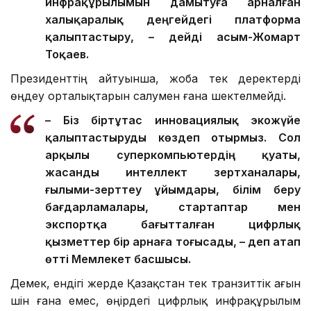
инфрақұрылымын дамытуға арналған
халықаралық деңгейдегі платформа
қалыптастыру, – дейді Қасым-Жомарт
Тоқаев.
Президенттің айтуынша, жоба тек деректерді
өңдеу орталықтарын салумен ғана шектелмейді.
– Біз біртұтас инновациялық экожүйе
қалыптастыруды көздеп отырмыз. Сол
арқылы суперкомпьютердің қуаты,
жасанды интеллект зертханалары,
ғылыми-зерттеу ұйымдары, білім беру
бағдарламалары, стартаптар мен
экспортқа бағытталған цифрлық
қызметтер бір арнаға тоғысады, – деп атап
өтті Мемлекет басшысы.
Демек, ендігі жерде Қазақстан тек транзиттік ағын
үшін ғана емес, өңірдегі цифрлық инфрақұрылым