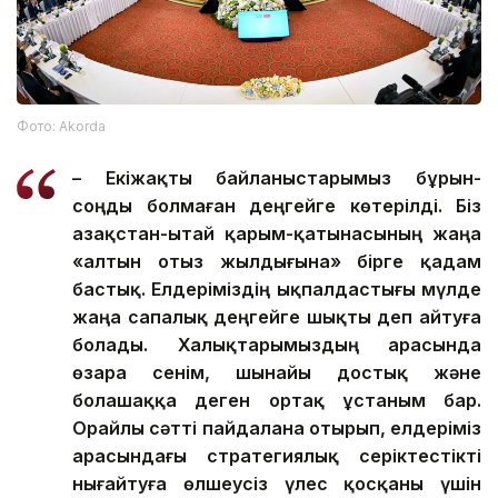
Фото: Аkorda
– Екіжақты байланыстарымыз бұрын-
соңды болмаған деңгейге көтерілді. Біз
Қазақстан-Қытай қарым-қатынасының жаңа
«алтын отыз жылдығына» бірге қадам
бастық. Елдеріміздің ықпалдастығы мүлде
жаңа сапалық деңгейге шықты деп айтуға
болады. Халықтарымыздың арасында
өзара сенім, шынайы достық және
болашаққа деген ортақ ұстаным бар.
Орайлы сәтті пайдалана отырып, елдеріміз
арасындағы стратегиялық серіктестікті
нығайтуға өлшеусіз үлес қосқаны үшін