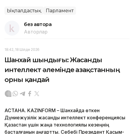
Ықпалдастық
Парламент
без автора
Авторлар
18:42, 18 Шілде 2026
Шанхай шындығы: Жасанды
интеллект әлемінде Қазақстанның
орны қандай
АСТАНА. KAZINFORM – Шанхайда өткен
Дүниежүзілік жасанды интеллект конференциясы
Қазақстан үшін жаңа технологиялық кезеңнің
басталғанын аңғартты. Себебі Президент Қасым-