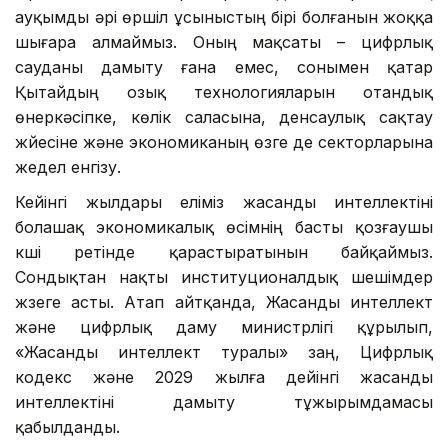
ауқымды әрі өршіл ұсыныстың бірі болғанын жоққа
шығара алмаймыз. Оның мақсаты – цифрлық
сауданы дамыту ғана емес, сонымен қатар
Қытайдың озық технологияларын отандық
өнеркәсіпке, көлік саласына, денсаулық сақтау
жүйесіне және экономиканың өзге де секторларына
жедел енгізу.
Кейінгі жылдары еліміз жасанды интеллектіні
болашақ экономикалық өсімнің басты қозғаушы
күші ретінде қарастыратынын байқаймыз.
Сондықтан нақты институционалдық шешімдер
жүзеге асты. Атап айтқанда, Жасанды интеллект
және цифрлық даму министрлігі құрылып,
«Жасанды интеллект туралы» заң, Цифрлық
кодекс және 2029 жылға дейінгі жасанды
интеллектіні дамыту тұжырымдамасы
қабылданды.