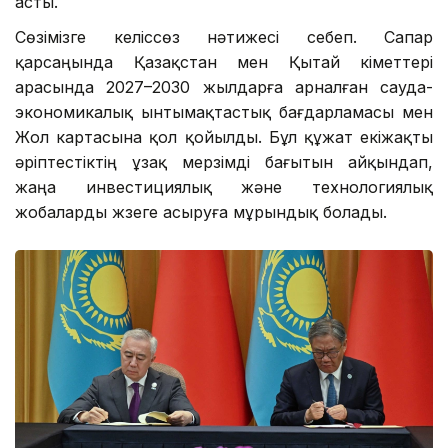
асты.
Сөзімізге келіссөз нәтижесі себеп. Сапар
қарсаңында Қазақстан мен Қытай үкіметтері
арасында 2027–2030 жылдарға арналған сауда-
экономикалық ынтымақтастық бағдарламасы мен
Жол картасына қол қойылды. Бұл құжат екіжақты
әріптестіктің ұзақ мерзімді бағытын айқындап,
жаңа инвестициялық және технологиялық
жобаларды жүзеге асыруға мұрындық болады.