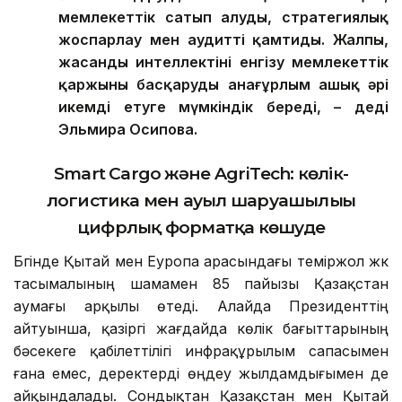
мемлекеттік сатып алуды, стратегиялық
жоспарлау мен аудит
ті қамтиды
. Жалпы,
жасанды интеллекті
ні
енгізу мемлекеттік
қаржыны басқаруды анағұрлым ашық әрі
икемді етуге мүмкіндік береді,
–
деді
Эльмира Осипова
.
Smart Cargo және AgriTech: көлік-
логистика мен ауыл шаруашылығы
цифрлық форматқа көшуде
Бүгінде Қытай мен Еуропа арасындағы теміржол жүк
тасымалының шамамен 85 пайызы Қазақстан
аумағы арқылы өтеді. Алайда Президенттің
айтуынша, қазіргі жағдайда көлік бағыттарының
бәсекеге қабілеттілігі инфрақұрылым сапасымен
ғана емес, деректерді өңдеу жылдамдығымен де
айқындалады. Сондықтан Қазақстан мен Қытай