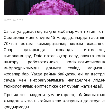
Фото: Аkorda
Саяси уағдаластық нақты жобалармен нығая түсті.
Осы жолы жалпы құны 15 млрд доллардан асатын
70-тен астам коммерциялық келісім жасалды.
Олар қатарында жасанды интеллект,
цифрландыру, Data-орталықтар салу, электр көлік
шығару, робототехника, көлік-логистикалық
инфрақұрылымды дамыту секілді маңызды
жобалар бар. Уағда райын байқасақ, екі ел дәстүрлі
сауда мен инфрақұрылымға негізделген үлгіден
технологиялық әріптестікке бет бұрып жатқандай.
Президент мәдени-гуманитарлық байланыстың
жылдан жылға нығайып келе жатқанын да атаусыз
қалдырмады.