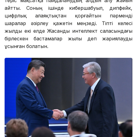
теріс мақсатқа пайдаланудың алдын алу жайын
айтты. Соның ішінде кибершабуыл, дипфейк,
цифрлық алаяқтықтан қорғайтын пәрменді
шаралар әзірлеу қажетін меңзеді. Тіпті келесі
жылды екі елде Жасанды интеллект саласындағы
бірлескен бастамалар жылы деп жариялауды
ұсынған болатын.