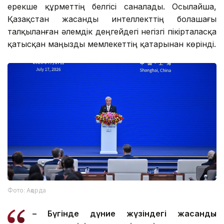
ерекше құрметтің белгісі саналады. Осылайша,
Қазақстан жасанды интеллекттің болашағы
талқыланған әлемдік деңгейдегі негізгі пікірталасқа
қатысқан маңызды мемлекеттің қатарынан көрінді.
Фото: Ақорда
– Бүгінде дүние жүзіндегі жасанды