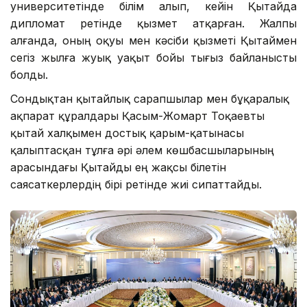
университетінде білім алып, кейін Қытайда
дипломат ретінде қызмет атқарған. Жалпы
алғанда, оның оқуы мен кәсіби қызметі Қытаймен
сегіз жылға жуық уақыт бойы тығыз байланысты
болды.
Сондықтан қытайлық сарапшылар мен бұқаралық
ақпарат құралдары Қасым-Жомарт Тоқаевты
қытай халқымен достық қарым-қатынасы
қалыптасқан тұлға әрі әлем көшбасшыларының
арасындағы Қытайды ең жақсы білетін
саясаткерлердің бірі ретінде жиі сипаттайды.