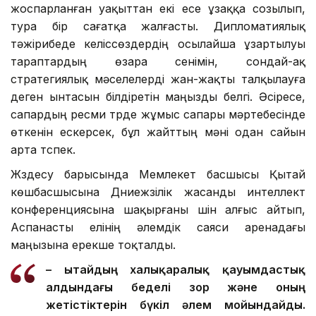
жоспарланған уақыттан екі есе ұзаққа созылып,
тура бір сағатқа жалғасты. Дипломатиялық
тәжірибеде келіссөздердің осылайша ұзартылуы
тараптардың өзара сенімін, сондай-ақ
стратегиялық мәселелерді жан-жақты талқылауға
деген ынтасын білдіретін маңызды белгі. Әсіресе,
сапардың ресми түрде жұмыс сапары мәртебесінде
өткенін ескерсек, бұл жайттың мәні одан сайын
арта түспек.
Жүздесу барысында Мемлекет басшысы Қытай
көшбасшысына Дүниежүзілік жасанды интеллект
конференциясына шақырғаны үшін алғыс айтып,
Аспанасты елінің әлемдік саяси аренадағы
маңызына ерекше тоқталды.
– Қытайдың халықаралық қауымдастық
алдындағы беделі зор және оның
жетістіктерін бүкіл әлем мойындайды.