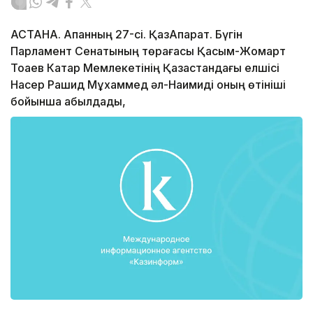
АСТАНА. Ақпанның 27-сі. ҚазАқпарат. Бүгін
Парламент Сенатының төрағасы Қасым-Жомарт
Тоқаев Катар Мемлекетінің Қазақстандағы елшісі
Насер Рашид Мұхаммед әл-Наимиді оның өтініші
бойынша қабылдады,