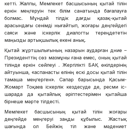
кетті. Жалпы, Мемлекет басшысының қытай тілін
еркін меңгеруін тек білім санатында бағалауға
болмас. Мұндай тілдік дағды қазақ-қытай
арасындағы сенімді нығайтып, жоғары деңгейдегі
саяси және іскерлік диалогты тереңдететін
маңызды артықшылық екені анық.
Қытай жұртшылығының назарын аударған дүние –
Президенттің сөз мазмұны ғана емес, оның қытай
тілінде еркін сөйлеуі . Жергілікті БАҚ өкілдерінің
айтуынша, «аспанасты елінің ескі досы қытай тілін
тамаша меңгерген». Сапар барысында Қасым-
Жомарт Тоқаев іскерлік кездесуде де, ресми іс-
шарада да қытайлық әріптестерімен қытайша
бірнеше мәрте тілдесті.
Мемлекет басшысының қытай тілін жоғары
деңгейде меңгеруі заңды құбылыс. Жастық
шағында ол Бейжің тіл және мәдениет