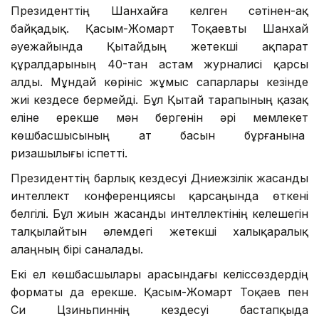
Президенттің Шанхайға келген сәтінен-ақ
байқадық. Қасым-Жомарт Тоқаевты Шанхай
әуежайында Қытайдың жетекші ақпарат
құралдарының 40-тан астам журналисі қарсы
алды. Мұндай көрініс жұмыс сапарлары кезінде
жиі кездесе бермейді. Бұл Қытай тарапының қазақ
еліне ерекше мән бергенін әрі мемлекет
көшбасшысының ат басын бұрғанына
ризашылығы іспетті.
Президенттің барлық кездесуі Дүниежүзілік жасанды
интеллект конференциясы қарсаңында өткені
белгілі. Бұл жиын жасанды интеллектінің келешегін
талқылайтын әлемдегі жетекші халықаралық
алаңның бірі саналады.
Екі ел көшбасшылары арасындағы келіссөздердің
форматы да ерекше. Қасым-Жомарт Тоқаев пен
Си Цзиньпиннің кездесуі бастапқыда