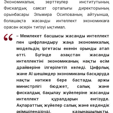
Экономикалық зерттеулер институтының
Фискалдық саясат орталығы директорының
орынбасары Эльмира Осипованың айтуынша,
болашақта жасанды интеллект экономикаға
орасан әсерін тигізуі ықтимал.
– Мемлекет басшысы жасанды интеллект
пен цифрландыру жаңа экономикалық
модельдің іргетасы екенін орынды атап
өтті. Бүгінде Қазақстан жасанды
интеллектіні экономиканың нақты өсім
драйверіне ілгерілетіп келеді.
Цифрлық
және AI шешімдер экономиканы басқаруда
нақты нәтиже бере бастады. Қаржы
министрлігі бюджет, салық және
фискалдық бақылау жүйелеріне жасанды
интеллект құралдарын енгізуде.
Ақпараттық жүйелер салық және кедендік
әкімшілендіруді, қазынашылықты,