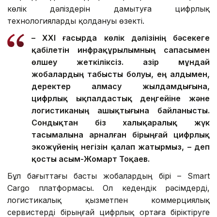
көлік дәліздерін дамытуға цифрлық
технологияларды қолдануы өзекті.
– XXI ғасырда көлік дәлізінің бәсекеге
қабілетін инфрақұрылымның сапасымен
өлшеу жеткіліксіз. Қазір мұндай
жобалардың табысты болуы, ең алдымен,
деректер алмасу жылдамдығына,
цифрлық ықпалдастық деңгейіне және
логистиканың ашықтығына байланысты.
Сондықтан біз халықаралық жүк
тасымалына арналған бірыңғай цифрлық
экожүйенің негізін қалап жатырмыз, – деп
қосты Қасым-Жомарт Тоқаев.
Бұл бағыттағы басты жобалардың бірі – Smart
Cargo платформасы. Ол кедендік рәсімдерді,
логистикалық қызметпен коммерциялық
сервистерді бірыңғай цифрлық ортаға біріктіруге