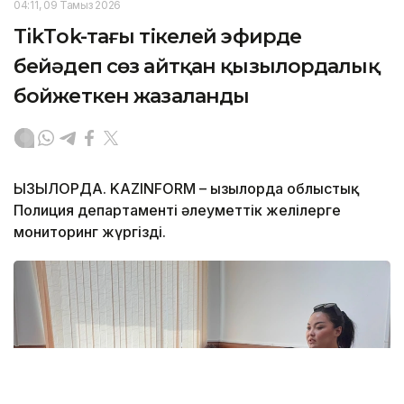
04:11, 09 Тамыз 2026
TikТok-тағы тікелей эфирде
бейәдеп сөз айтқан қызылордалық
бойжеткен жазаланды
ҚЫЗЫЛОРДА. KAZINFORM – Қызылорда облыстық
Полиция департаменті әлеуметтік желілерге
мониторинг жүргізді.