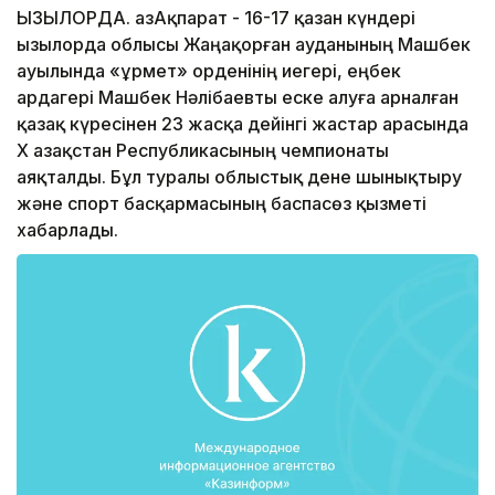
ҚЫЗЫЛОРДА. ҚазАқпарат - 16-17 қазан күндері
Қызылорда облысы Жаңақорған ауданының Машбек
ауылында «Құрмет» орденінің иегері, еңбек
ардагері Машбек Нәлібаевты еске алуға арналған
қазақ күресінен 23 жасқа дейінгі жастар арасында
X Қазақстан Республикасының чемпионаты
аяқталды. Бұл туралы облыстық дене шынықтыру
және спорт басқармасының баспасөз қызметі
хабарлады.