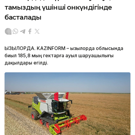
тамыздың үшінші онкүндігінде
басталады
ҚЫЗЫЛОРДА. KAZINFORM – Қызылорда облысында
биыл 185,8 мың гектарға ауыл шаруашылығы
дақылдары егілді.