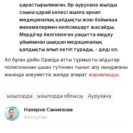
қарастырылмаған. Әр аурухана жылдың
соңына қарай келесі жылға арнап
медициналық қалдықты жою бойынша
мекемелермен келісімшарт жасайды.
Мердігер белгіленген уақытта емдеу
ұйымынан шыққан медициналық
қалдықты алып кетіп тұрады, - деді ол.
Ал бұған дейін Оралда қатты тұрмыстық қалдықтар
полигонынан шыққан түтіннен тыныс алу қиындағаны
жөнінде әлеуметтік желіде ақпарат
жарияланды.
Қызылорда
Қызылорда облысы
Аурухана
Назерке Саниязова
Авторлар