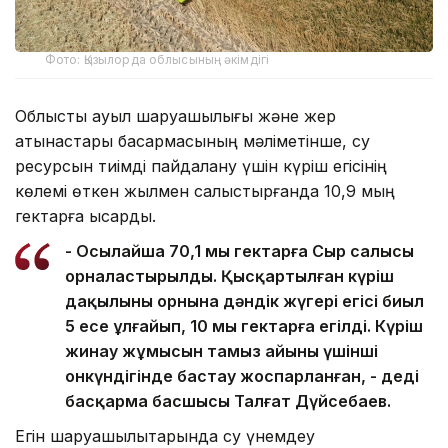
Фото: Қызылорда облысының әкімдігі
Облыстық ауыл шаруашылығы және жер
қатынастары басқармасының мәліметінше, су
ресурсын тиімді пайдалану үшін күріш егісінің
көлемі өткен жылмен салыстырғанда 10,9 мың
гектарға қысқарды.
- Осылайша 70,1 мың гектарға Сыр салысы
орналастырылды. Қысқартылған күріш
дақылының орнына дәндік жүгері егісі биыл
5 есе ұлғайып, 10 мың гектарға егілді. Күріш
жинау жұмысын тамыз айының үшінші
онкүндігінде бастау жоспарланған, - деді
басқарма басшысы Талғат Дүйсебаев.
Егін шаруашылықтарында су үнемдеу