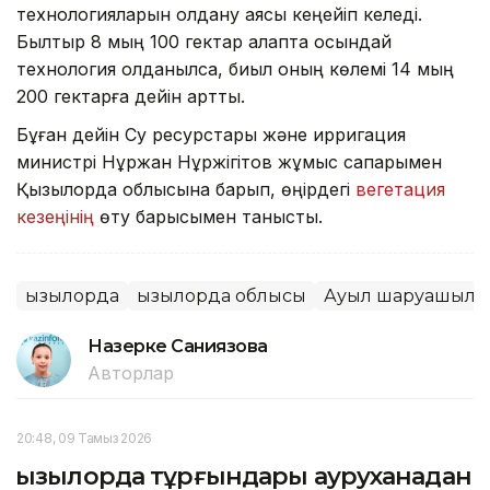
технологияларын қолдану аясы кеңейіп келеді.
Былтыр 8 мың 100 гектар алқапта осындай
технология қолданылса, биыл оның көлемі 14 мың
200 гектарға дейін артты.
Бұған дейін Су ресурстары және ирригация
министрі Нұржан Нұржігітов жұмыс сапарымен
Қызылорда облысына барып, өңірдегі
вегетация
кезеңінің
өту барысымен танысты.
Қызылорда
Қызылорда облысы
Ауыл шаруашылы
Назерке Саниязова
Авторлар
20:48, 09 Тамыз 2026
Қызылорда тұрғындары ауруханадан