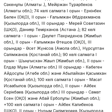
Сәкенұлы (Алматы қ.), Мейіржан Тұрарбеков
(Алматы обл.); 74 келі салмақта І орын - Еркінбек
Бөлен (ОҚО), ІІ орын - Ғалымжан Әбдірахманов
(Қызылорда обл.), ІІІ орындар - Мерей Советқазин
(ШҚО), Данияр Темірханов (Астана қ.); 82 келі
салмақта ­­­­­- І орын - Дәулет Пахриденов (Жамбыл
обл.), ІІ орын - Ғалымжан Өтешов (ОҚО), ІІІ
орындар - Әсет Жүнісов (Ақмола обл.), Нұрсұлтан
Сәлімжанов (Қостанай обл.); 90 келі салмақта І
орын - Шыңғысхан Жақып (Жамбыл обл.), ІІ орын -
Елдар Мұқан (Алматы обл.) ІІІ орындар - Көбеген
Айдосұлы (Ақтөбе обл.) және Абылайхан Қасымхан
(Қостанай обл.); 100 келі салмақта І орын - Мақсат
Исақабылов (Қызылорда обл.), ІІ орын - Айбек
Серікбаев (Қызылорда обл.) ІІІ орындар - Самат
Есен (ОҚО) және Абай Ерболұлы (Жамбыл обл.);
+100 келі салмақта І орын - Айбек Калибеков
(ШҚО), ІІ орын - Нұрым Сәлімгереев (Қызылорда