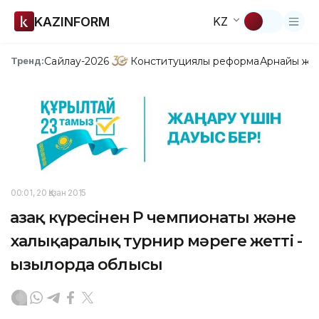
KAZINFORM
KZ
Сайлау-2026
Конституциялық реформа
Арнайы жо
Тренд:
00:01, 20 Қазан 2015
Қазақ күресінен ҚР чемпионаты және
халықаралық турнир мәреге жетті -
Қызылорда облысы