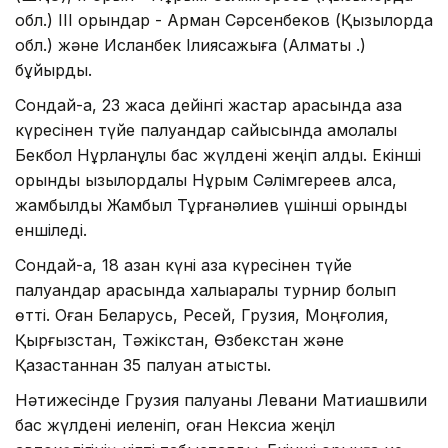
обл.) ІІІ орындар - Арман Сәрсенбеков (Қызылорда
обл.) және Исланбек Ілиясқажыға (Алматы қ.)
бұйырды.
Сондай-ақ, 23 жасқа дейінгі жастар арасында қазақ
күресінен түйе палуандар сайысында ақмолалық
Бекбол Нұрланұлы бас жүлдені жеңіп алды. Екінші
орынды қызылордалық Нұрым Сәлімгереев алса,
жамбылдық Жамбыл Тұрғанәлиев үшінші орынды
еншіледі.
Сондай-ақ, 18 қазан күні қазақ күресінен түйе
палуандар арасында халықаралық турнир болып
өтті. Оған Беларусь, Ресей, Грузия, Моңғолия,
Қырғызстан, Тәжікстан, Өзбекстан және
Қазақстаннан 35 палуан қатысты.
Нәтижесінде Грузия палуаны Левани Матиашвили
бас жүлдені иеленіп, оған Нексиа жеңіл