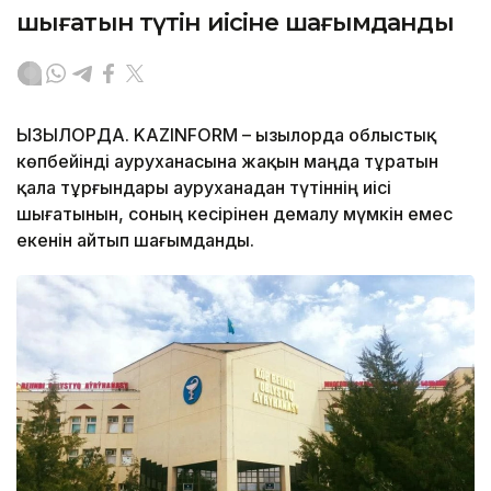
шығатын түтін иісіне шағымданды
ҚЫЗЫЛОРДА. KAZINFORM – Қызылорда облыстық
көпбейінді ауруханасына жақын маңда тұратын
қала тұрғындары ауруханадан түтіннің иісі
шығатынын, соның кесірінен демалу мүмкін емес
екенін айтып шағымданды.