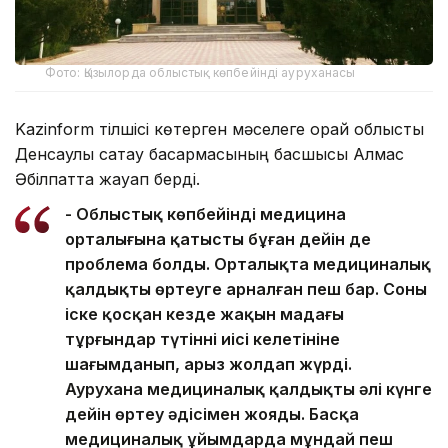
Фото: Қызылорда облыстық көпбейінді ауруханасы
Kazinform тілшісі көтерген мәселеге орай облыстық
Денсаулық сақтау басқармасының басшысы Алмас
Әбілпатта жауап берді.
- Облыстық көпбейінді медицина
орталығына қатысты бұған дейін де
проблема болды. Орталықта медициналық
қалдықты өртеуге арналған пеш бар. Соны
іске қосқан кезде жақын маңдағы
тұрғындар түтіннің иісі келетініне
шағымданып, арыз жолдап жүрді.
Аурухана медициналық қалдықты әлі күнге
дейін өртеу әдісімен жояды. Басқа
медициналық ұйымдарда мұндай пеш