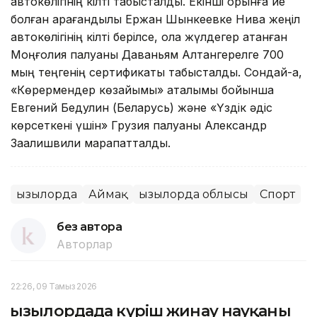
автокөлігінің кілті табысталды. Екінші орынға ие
болған қарағандылық Ержан Шынкеевке Нива жеңіл
автокөлігінің кілті берілсе, қола жүлдегер атанған
Моңғолия палуаны Даваньям Алтангерелге 700
мың теңгенің сертификаты табысталды. Сондай-ақ,
«Көрермендер көзайымы» аталымы бойынша
Евгений Бедулин (Беларусь) және «Үздік әдіс
көрсеткені үшін» Грузия палуаны Александр
Заалишвили марапатталды.
Қызылорда
Аймақ
Қызылорда облысы
Спорт
без автора
Авторлар
22:26, 09 Тамыз 2026
Қызылордада күріш жинау науқаны