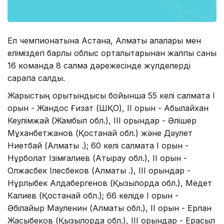
Ел чемпионатына Астана, Алматы қалалары мен
еліміздегі барлық облыс орталықтарынан жалпы саны
16 команда 8 салмақ дәрежесінде жүлделерді
сарапқа салды.
Жарыстың қорытындысы бойынша 55 келі салмақта І
орын - Жандос Ғизат (ШҚО), ІІ орын - Абылайхан
Кеулімжай (Жамбыл обл.), ІІІ орындар - Әлішер
Мұханбетжанов (Қостанай обл.) және Дәулет
Ниетбай (Алматы қ.); 60 келі салмақта І орын -
Нұрболат Ізімғалиев (Атырау обл.), ІІ орын -
Олжасбек Ілесбеков (Алматы қ.), ІІІ орындар -
Нұрлыбек Алдабергенов (Қызылорда обл.), Медет
Калиев (Қостанай обл.); 66 келіде І орын -
Әбілқайыр Мауленин (Алматы обл.), ІІ орын - Ерлан
Жақсыбеков (Қызылорда обл.), ІІІ орындар - Ерасыл