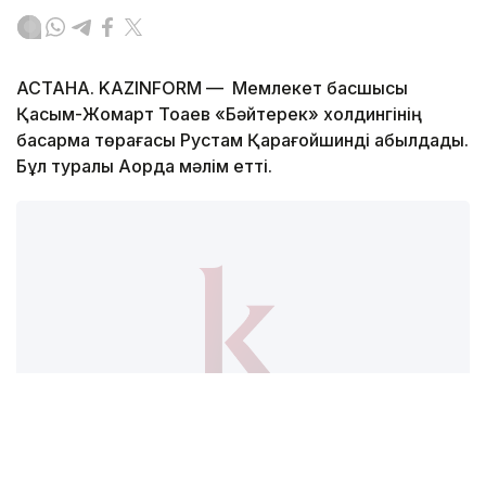
АСТАНА. KAZINFORM — Мемлекет басшысы
Қасым-Жомарт Тоқаев «Бәйтерек» холдингінің
басқарма төрағасы Рустам Қарағойшинді қабылдады.
Бұл туралы Ақорда мәлім етті.
Фото: Ақорда