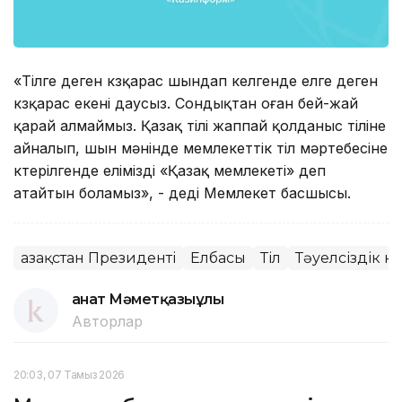
«Тілге деген көзқарас шындап келгенде елге деген
көзқарас екені даусыз. Сондықтан оған бей-жай
қарай алмаймыз. Қазақ тілі жаппай қолданыс тіліне
айналып, шын мәнінде мемлекеттік тіл мәртебесіне
көтерілгенде елімізді «Қазақ мемлекеті» деп
атайтын боламыз», - деді Мемлекет басшысы.
Қазақстан Президенті
Елбасы
Тіл
Тәуелсіздік кү
Қанат Мәметқазыұлы
Авторлар
20:03, 07 Тамыз 2026