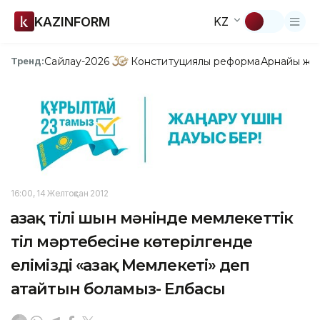
KAZINFORM
KZ
Сайлау-2026
Конституциялық реформа
Арнайы жо
Тренд:
16:00, 14 Желтоқсан 2012
Қазақ тілі шын мәнінде мемлекеттік
тіл мәртебесіне көтерілгенде
елімізді «Қазақ Мемлекеті» деп
атайтын боламыз- Елбасы