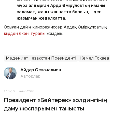
мұра қалдырған Ардақ Әмірқұловтың иманы
саламат, жаны жәннатта болсын, – деп
жазылған жеделхатта.
Осыған дейін кинорежиссер Ардақ Әмірқұловтың
өмірден өткені туралы
жаздық.
Мәдениет
Қазақстан Президенті
Кемел Тоқаев
Айдар Оспаналиев
Авторлар
17:07, 05 Тамыз 2026
Президент «Бәйтерек» холдингінің
даму жоспарымен танысты