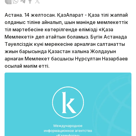
Астана. 14 желтоқсан. ҚазАқпарат - Қазақ тілі жаппай
қолданыс тіліне айналып, шын мәнінде мемлекеттік
тіл мәртебесіне көтерілгенде елімізді «Қазақ
Мемлекеті» деп атайтын боламыз. Бүгін Астанада
Тәуелсіздік күні мерекесіне арналған салтанатты
жиын барысында Қазақстан халқына Жолдауын
арнаған Мемлекет басшысы Нұрсұлтан Назарбаев
осылай мәлім етті.