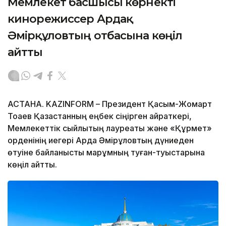
Мемлекет басшысы көрнекті
кинорежиссер Ардақ
Әмірқұловтың отбасына көңіл
айтты
АСТАНА. KAZINFORM – Президент Қасым-Жомарт
Тоқаев Қазақстанның еңбек сіңірген қайраткері,
Мемлекеттік сыйлықтың лауреаты және «Құрмет»
орденінің иегері Ардақ Әмірқұловтың дүниеден
өтуіне байланысты марқұмның туған-туыстарына
көңіл айтты.