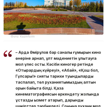
Фото: Kazinform
– Ардақ Әмірқұлов бар саналы ғұмырын кино
өнеріне арнап, ұлт мәдениетін ұлықтауға
мол үлес қосты. Кәсіби киногер ретінде
«Отырардың күйреуі», «Абай», «Қош бол,
Гүлсары!» сияқты тарихи туындыларды
таспалап, төл руханиятымыздың алтын
қорын байыта білді. Қазақ
кинематографиясын өркендету жолында
ұстаздық қызмет атқарып, дарынды
шәкірттер тәрбиеледі. Соңына рухани мол