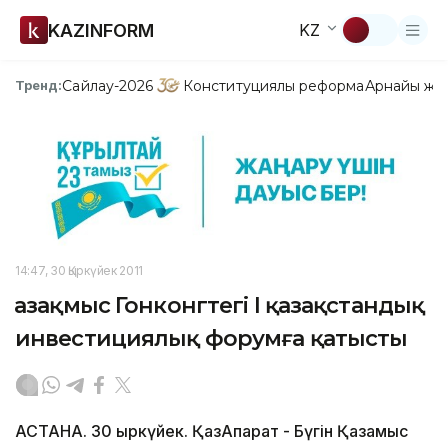
KAZINFORM
KZ
Сайлау-2026
Конституциялық реформа
Арнайы жо
Тренд:
14:47, 30 Қыркүйек 2011
Қазақмыс Гонконгтегі І қазақстандық
инвестициялық форумға қатысты
АСТАНА. 30 қыркүйек. ҚазАқпарат - Бүгін Қазақмыс