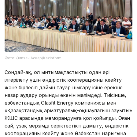
Фото: Әлихан Асқар/Kazinform
Сондай-ақ, ол ынтымақтастықтың одан әрі
ілгерілету үшін өндірістік кооперацияны кеңейту
және бірлесіп дайын тауар шығару ісіне ерекше
назар аудару орынды екенін мәлімдеді. Тиісінше,
өзбекстандық Glasfit Energy компаниясы мен
«Қазақстандық арматуралық-оқшаулағыш зауыты»
ЖШС арасында меморандумға қол қойылды. Оған
сай, ұзақ мерзімді серіктестікті дамыту, өндірістік
кооперацияны кеңейту және Өзбекстан нарығына