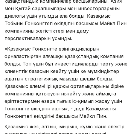
қазақстандық компаниялар басшыларының, Азия
мен Қытай сарапшылары мен инвесторларының
диалогы үшін ұтымды алаң болды. Қазақмыс
Тобының Гонконгтегі өкілдігінің басшысы Майкл Пин
компанияның жетістіктері мен даму
перспективаларын ұсынды.
«Қазақмыс Гонконгте өзінің акцияларын
орналастырған алғашқы қазақстандық компания
болды. Топ үшін бұл инвестицияларды тарту және
клиенттік базасын кеңейту үшін кең мүмкіндіктер
ашатын стратегиялық маңызды шешім болды.
Қазақмыс әлемнің ірі қаржы орталықтарының біріне
компанияның қатысуын нығайту және аймақта
әріптестермен өзара тығыз іс-қимыл жасау үшін
Гонконгте өкілдігін ашты», - деді Қазақмыстың
Гонконгтегі өкілдігінің басшысы Майкл Пин.
Қазақмыс жез, алтын, мырыш, күміс және электр
энергиясы өндірістері саласындағы елеулі