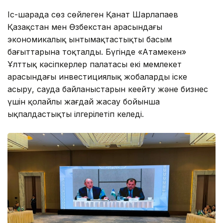
Іс-шарада сөз сөйлеген Қанат Шарлапаев
Қазақстан мен Өзбекстан арасындағы
экономикалық ынтымақтастықтың басым
бағыттарына тоқталды. Бүгінде «Атамекен»
Ұлттық кәсіпкерлер палатасы екі мемлекет
арасындағы инвестициялық жобаларды іске
асыру, сауда байланыстарын кеңейту және бизнес
үшін қолайлы жағдай жасау бойынша
ықпалдастықты ілгерілетіп келеді.