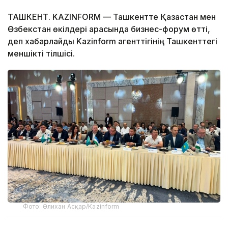
ТАШКЕНТ. KAZINFORM — Ташкентте Қазақстан мен
Өзбекстан өкілдері арасында бизнес-форум өтті,
деп хабарлайды Kazinform агенттігінің Ташкенттегі
меншікті тілшісі.
Фото: Әлихан Асқар/Kazinform