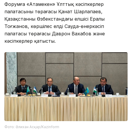
Форумға «Атамекен» Ұлттық кәсіпкерлер
палатасының төрағасы Қанат Шарлапаев,
Қазақстанның Өзбекстандағы елшісі Ералы
Тоғжанов, көршілес елдің Сауда-өнеркәсіп
палатасы төрағасы Даврон Вахабов және
кәсіпкерлер қатысты.
Фото: Әлихан Асқар/Kazinform