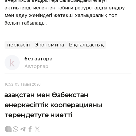
активтерді иеленген табиғи ресурстарды өндіру
мен өңдеу жөніндегі жетекші халықаралық топ
болып табылады.
Өнеркәсіп
Экономика
Ықпалдастық
без автора
Авторлар
16:52, 05 Тамыз 2026
Қазақстан мен Өзбекстан
өнеркәсіптік кооперацияны
тереңдетуге ниетті