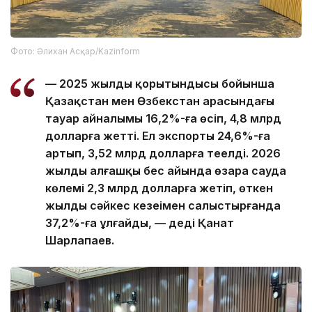
Фото: Әлихан Асқар/Kazinform
— 2025 жылдың қорытындысы бойынша
Қазақстан мен Өзбекстан арасындағы
тауар айналымы 16,2%-ға өсіп, 4,8 млрд
долларға жетті. Ел экспорты 24,6%-ға
артып, 3,52 млрд долларға теңелді. 2026
жылдың алғашқы бес айында өзара сауда
көлемі 2,3 млрд долларға жетіп, өткен
жылдың сәйкес кезеңімен салыстырғанда
37,2%-ға ұлғайды, — деді Қанат
Шарлапаев.