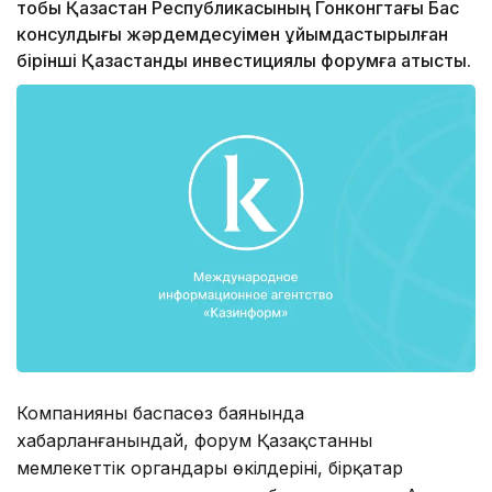
тобы Қазақстан Республикасының Гонконгтағы Бас
консулдығы жәрдемдесуімен ұйымдастырылған
бірінші Қазақстандық инвестициялық форумға қатысты.
Компанияның баспасөз баянында
хабарланғанындай, форум Қазақстанның
мемлекеттік органдары өкілдерінің, бірқатар