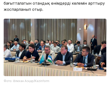
бағытталатын отандық өнімдердің көлемін арттыру
жоспарланып отыр.
Фото: Әлихан Асқар/Kazinform
Сонымен қатар кездесу қорытындысы бойынша
«Атамекен» Ұлттық кәсіпкерлер палатасы мен
Өзбекстанның Сауда-өнеркәсіп палатасы арасында