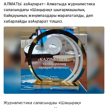
АЛМАТЫ. ҚазАқпарат– Алматыда журналистика
саласындағы «Шаңырақ» шығармашылық
байқауының жеңімпаздары марапаталды, деп
хабарлайды ҚазАқпарат тілшісі.
Журналистика саласындағы «Шаңырақ»