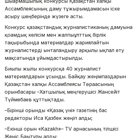
шығармашылық конкурсы Қазақстан халқы
Ассамблеясының даму тұжырымдамасын іске
асыру шеңберінде жүзеге асты.
Конкурс қазақстандық журналистиканың дамуына
қоғамдық келісім мен жалпыұлттық бірлік
тақырыбында материалдар жариялайтын
журналистерді ынталандыру арқылы ықпал ету
мақсатында ұйымдастырылды.
Биылғы жылы конкурсқа 40 журналист
материалдарын ұсынды. Байқау жеңімпаздарын
Қазақстан халқы Ассамблеясы Төрағасының
орынбасары –Хатшылық меңгерушісі Жансейіт
Түймебаев құттықтады.
–Бірінші орынды «Қазақ үні» газетінің бас
редакторы Иса Қазбек жеңіп алды;
–Екінші орын «Kazakһ»– TV арнасының тілшісі
Жеңіс Бағытұлы алды;