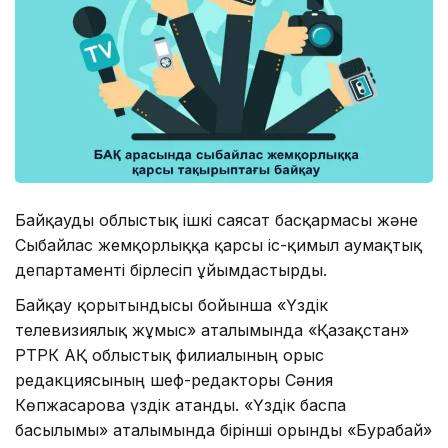
Байқауды облыстық ішкі саясат басқармасы және
Сыбайлас жемқорлыққа қарсы іс-қимыл аумақтық
департаменті бірлесіп ұйымдастырды.
Байқау қорытындысы бойынша «Үздік
телевизиялық жұмыс» аталымында «Қазақстан»
РТРК АҚ облыстық филиалының орыс
редакциясының шеф-редакторы Сәния
Көпжасарова үздік атанды. «Үздік баспа
басылымы» аталымында бірінші орынды «Бурабай»