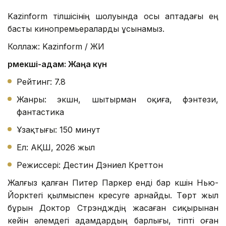
Kazinform тілшісінің шолуында осы аптадағы ең
басты кинопремьераларды ұсынамыз.
Коллаж: Kazinform / ЖИ
Өрмекші-адам: Жаңа күн
Рейтинг: 7.8
Жанры: экшн, шытырман оқиға, фэнтези,
фантастика
Ұзақтығы: 150 минут
Ел: АҚШ, 2026 жыл
Режиссері: Дестин Дэниел Креттон
Жалғыз қалған Питер Паркер енді бар күшін Нью-
Йорктегі қылмыспен күресуге арнайды. Төрт жыл
бұрын Доктор Стрэндждің жасаған сиқырынан
кейін әлемдегі адамдардың барлығы, тіпті оған