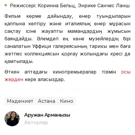
Режиссері: Коринна Бельц, Энрике Санчес Ланш
Фильм көрме дайындау, өнер туындыларын
қалпына келтіру және италиялық өнер мұрасын
сақтау ісіне жауапты мамандардың жұмысын
баяндайды. Әлемдегі ең көне музейлердің бірі
саналатын Уффици галереясының тарихы мен баға
жетпес коллекциясын қорғау жолындағы күресі де
қамтылады.
Өткен аптадағы кинопремьералар тізімін
осы
жерден
көре аласыздар.
Мәдениет
Астана
Кино
Аружан Арманқызы
Авторлар