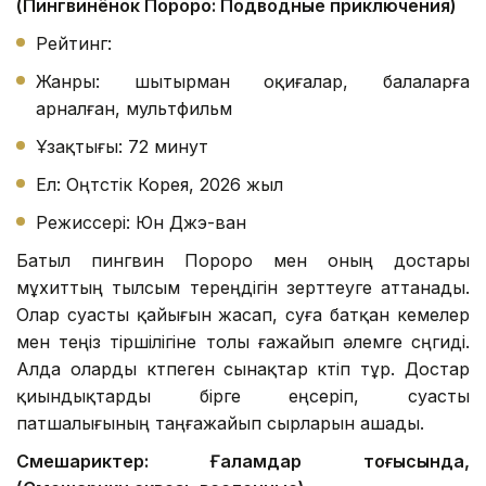
(Пингвинёнок Пороро: Подводные приключения)
Рейтинг:
Жанры: шытырман оқиғалар, балаларға
арналған, мультфильм
Ұзақтығы: 72 минут
Ел: Оңтүстік Корея, 2026 жыл
Режиссері: Юн Джэ-ван
Батыл пингвин Пороро мен оның достары
мұхиттың тылсым тереңдігін зерттеуге аттанады.
Олар суасты қайығын жасап, суға батқан кемелер
мен теңіз тіршілігіне толы ғажайып әлемге сүңгиді.
Алда оларды күтпеген сынақтар күтіп тұр. Достар
қиындықтарды бірге еңсеріп, суасты
патшалығының таңғажайып сырларын ашады.
Смешариктер: Ғаламдар тоғысында,