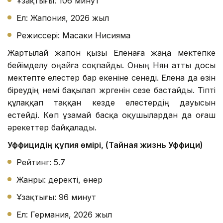
Ұзақтығы: 106 минут
Ел: Жапония, 2026 жыл
Режиссері: Масаки Нисияма
Жартылай жапон қызы Еленаға жаңа мектепке
бейімделу оңайға соқпайды. Оның Нян атты досы
мектепте елестер бар екеніне сенеді. Елена да өзін
біреудің үнемі бақылап жүргенін сезе бастайды. Тіпті
құлаққап таққан кезде елестердің дауысын
естейді. Көп ұзамай басқа оқушылардан да оғаш
әрекеттер байқалады.
Уффицидің құпия өмірі, (Тайная жизнь Уффици)
Рейтинг: 5.7
Жанры: деректі, өнер
Ұзақтығы: 96 минут
Ел: Германия, 2026 жыл