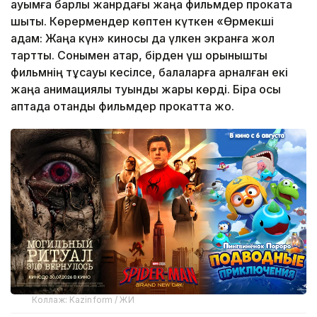
қауымға барлық жанрдағы жаңа фильмдер прокатқа
шықты. Көрермендер көптен күткен «Өрмекші
адам: Жаңа күн» киносы да үлкен экранға жол
тартты. Сонымен қатар, бірден үш қорқынышты
фильмнің тұсауы кесілсе, балаларға арналған екі
жаңа анимациялық туынды жарық көрді. Бірақ осы
аптада отандық фильмдер прокатта жоқ.
Коллаж: Kazinform / ЖИ