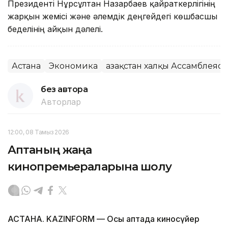
Президенті Нұрсұлтан Назарбаев қайраткерлігінің
жарқын жемісі және әлемдік деңгейдегі көшбасшы
беделінің айқын дәлелі.
Астана
Экономика
Қазақстан халқы Ассамблеяс
без автора
Авторлар
12:00, 08 Тамыз 2026
Аптаның жаңа
кинопремьераларына шолу
АСТАНА. KAZINFORM — Осы аптада киносүйер