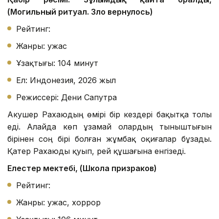
(Могильный ритуал. Зло вернулось)
Рейтинг:
Жанры: ужас
Ұзақтығы: 104 минут
Ел: Индонезия, 2026 жыл
Режиссері: Дени Сапутра
Акушер Рахаюдың өмірі бір кездері бақытқа толы
еді. Алайда көп ұзамай олардың тыныштығын
бірінен соң бірі болған жұмбақ оқиғалар бұзады.
Қатер Рахаюды қуып, үрей құшағына енгізеді.
Елестер мектебі, (Школа призраков)
Рейтинг:
Жанры: ужас, хоррор