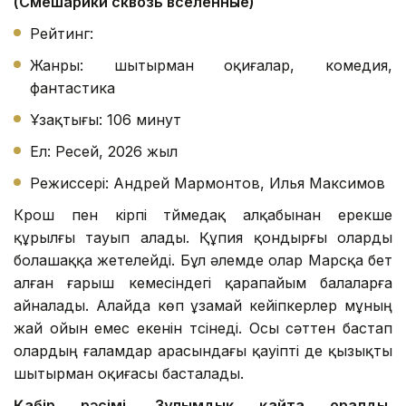
(Смешарики сквозь вселенные)
Рейтинг:
Жанры: шытырман оқиғалар, комедия,
фантастика
Ұзақтығы: 106 минут
Ел: Ресей, 2026 жыл
Режиссері: Андрей Мармонтов, Илья Максимов
Крош пен кірпі түймедақ алқабынан ерекше
құрылғы тауып алады. Құпия қондырғы оларды
болашаққа жетелейді. Бұл әлемде олар Марсқа бет
алған ғарыш кемесіндегі қарапайым балаларға
айналады. Алайда көп ұзамай кейіпкерлер мұның
жай ойын емес екенін түсінеді. Осы сәттен бастап
олардың ғаламдар арасындағы қауіпті де қызықты
шытырман оқиғасы басталады.
Қабір рәсімі. Зұлымдық қайта оралды,