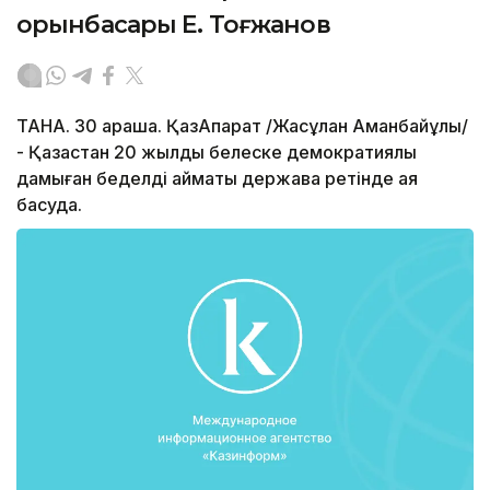
орынбасары Е. Тоғжанов
ТАНА. 30 қараша. ҚазАқпарат /Жасұлан Аманбайұлы/
- Қазақстан 20 жылдық белеске демократиялық
дамыған беделді аймақтық держава ретінде аяқ
басуда.