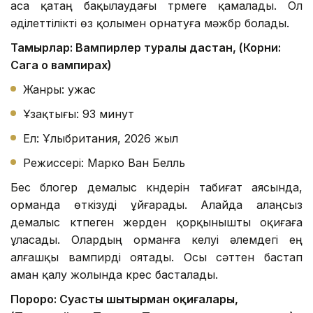
аса қатаң бақылаудағы түрмеге қамалады. Ол
әділеттілікті өз қолымен орнатуға мәжбүр болады.
Тамырлар: Вампирлер туралы дастан, (Корни:
Сага о вампирах)
Жанры: ужас
Ұзақтығы: 93 минут
Ел: Ұлыбритания, 2026 жыл
Режиссері: Марко Ван Белль
Бес блогер демалыс күндерін табиғат аясында,
орманда өткізуді ұйғарады. Алайда алаңсыз
демалыс күтпеген жерден қорқынышты оқиғаға
ұласады. Олардың орманға келуі әлемдегі ең
алғашқы вампирді оятады. Осы сәттен бастап
аман қалу жолында күрес басталады.
Пороро: Суасты шытырман оқиғалары,