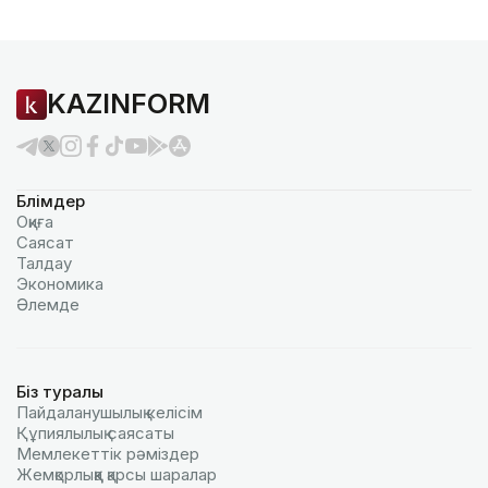
KAZINFORM
Бөлімдер
Оқиға
Саясат
Талдау
Экономика
Әлемде
Біз туралы
Пайдаланушылық келiciм
Құпиялылық саясаты
Мемлекеттік рәміздер
Жемқорлыққа қарсы шаралар