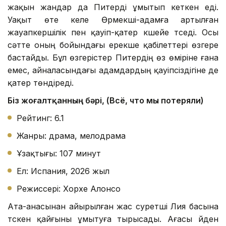
жақын жандар да Питерді ұмытып кеткен еді.
Уақыт өте келе Өрмекші-адамға артылған
жауапкершілік пен қауіп-қатер күшейе түседі. Осы
сәтте оның бойындағы ерекше қабілеттері өзгере
бастайды. Бұл өзгерістер Питердің өз өміріне ғана
емес, айналасындағы адамдардың қауіпсіздігіне де
қатер төндіреді.
Біз жоғалтқанның бәрі, (Всё, что мы потеряли)
Рейтинг: 6.1
Жанры: драма, мелодрама
Ұзақтығы: 107 минут
Ел: Испания, 2026 жыл
Режиссері: Хорхе Алонсо
Ата-анасынан айырылған жас суретші Лия басына
түскен қайғыны ұмытуға тырысады. Ағасы үйден