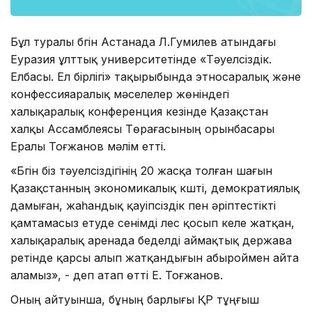
Бұл туралы бүгін Астанада Л.Гумилев атындағы
Еуразия ұлттық университетінде «Тәуелсіздік.
Елбасы. Ел бірлігі» тақырыбында этносаралық және
конфессияаралық мәселелер жөніндегі
халықаралық конференция кезінде Қазақстан
халқы Ассамблеясы Төрағасының орынбасары
Ералы Тоғжанов мәлім етті.
«Бүгін бiз тәуелсiздiгiнiң 20 жасқа толған шағын
Қазақстанның экономикалық күштi, демократиялық
дамыған, жаһандық қауiпсiздiк пен әріптестікті
қамтамасыз етуде сенiмдi үлес қосып келе жатқан,
халықаралық аренада беделдi аймақтық держава
ретінде қарсы алып жатқандығын абыроймен айта
аламыз», - деп атап өтті Е. Тоғжанов.
Оның айтуынша, бұның барлығы ҚР тұңғыш