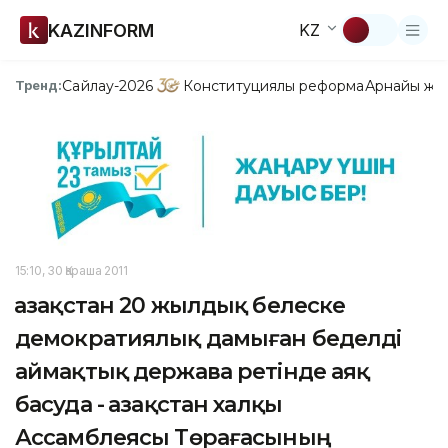
KAZINFORM
KZ
Сайлау-2026
Конституциялық реформа
Арнайы жо
Тренд:
15:10, 30 Қараша 2011
Қазақстан 20 жылдық белеске
демократиялық дамыған беделді
аймақтық держава ретінде аяқ
басуда - Қазақстан халқы
Ассамблеясы Төрағасының