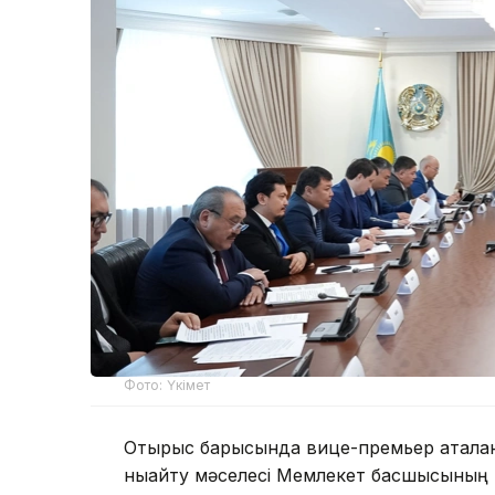
Фото: Үкімет
Отырыс барысында вице-премьер аталға
нығайту мәселесі Мемлекет басшысының н