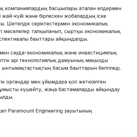
ық компаниялардың басшылары аталған елдермен
 жай-күйі және бірлескен жобалардың іске
ы. Шетелдік серіктестермен экономикалық
згі мәселелер талқыланып, сыртқы экономикалық
спективалы бағыттары айқындалды.
ермен сауда-экономикалық және инвестициялық
іптік әрі технологиялық дамуының маңызды
р ынтымақтастықтың басым бағыттарын белгіледі.
 органдар мен ұйымдарға қол жеткізілген
 жұмысты күшейту, жаңа бастамаларды айқындау
рылды.
tan Paramount Engineering зауытының