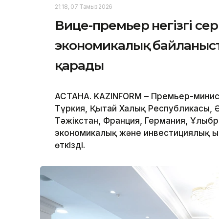
21:18, 07 Тамыз 2026
Вице-премьер негізгі се
экономикалық байланыс
қарады
АСТАНА. KAZINFORM – Премьер-минист
Түркия, Қытай Халық Республикасы, 
Тәжікстан, Франция, Германия, Ұлыб
экономикалық және инвестициялық ы
өткізді.