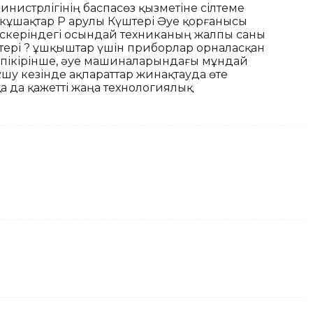
министрлігінің баспасөз қызметіне сілтеме
ікұшақтар ҚР Қарулы Күштері Әуе қорғанысы
әскеріндегі осындай техниканың жалпы саны
тері ? ұшқыштар үшін приборлар орналасқан
пікірінше, әуе машиналарындағы мұндай
ұшу кезінде ақпараттар жинақтауда өте
а да қажетті жаңа технологиялық