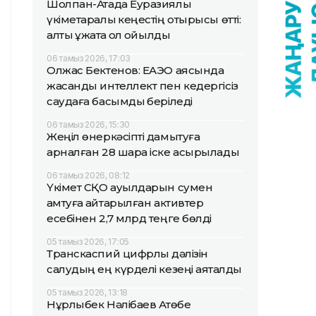
Шолпан-Атада Еуразиялық
үкіметаралық кеңестің отырысы өтті:
алты құжатқа қол қойылды
06 тамыз 2026, 17:03
Олжас Бектенов: ЕАЭО аясында
жасанды интеллект пен кедергісіз
саудаға басымдық беріледі
06 тамыз 2026, 15:30
Жеңіл өнеркәсіпті дамытуға
арналған 28 шара іске асырылады
06 тамыз 2026, 08:12
Үкімет СҚО ауылдарын сумен
қамтуға қайтарылған активтер
есебінен 2,7 млрд теңге бөлді
05 тамыз 2026, 17:05
Транскаспий цифрлық дәлізін
салудың ең күрделі кезеңі аяқталды
05 тамыз 2026, 13:18
Нұрлыбек Нәлібаев Ақтөбе