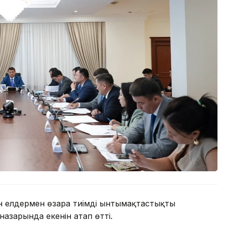
н елдермен өзара тиімді ынтымақтастықты
азарында екенін атап өтті.