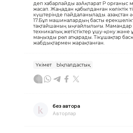
деп хабарлайды ҚазАқпарат ҚР Қорғаныс 
жасап. Жаңадан қабылданған көліктік т
күштерінде пайдаланылады. Қазақстан 
17.Бұл машиналардың басты ерекшелік
тақтайшаның ыңғайлылығы. Мамандар 
техникалық жетістіктер ұшу-қону және 
маңызды рөл атқарады. Тікұшақтар басқ
жабдықтармен жарақтанған.
Үкімет
Ықпалдастық
без автора
Авторлар