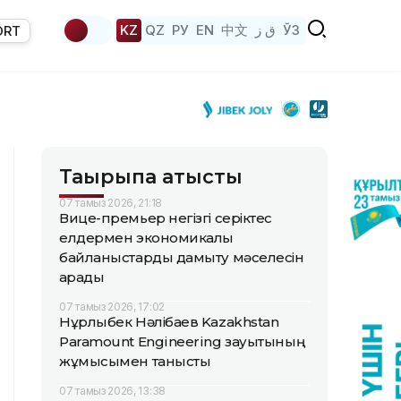
KZ
QZ
РУ
EN
中文
ق ز
ЎЗ
ORT
Тақырыпқа қатысты
07 тамыз 2026, 21:18
Вице-премьер негізгі серіктес
елдермен экономикалық
байланыстарды дамыту мәселесін
қарады
07 тамыз 2026, 17:02
Нұрлыбек Нәлібаев Kazakhstan
Paramount Engineering зауытының
жұмысымен танысты
07 тамыз 2026, 13:38