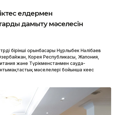
ріктес елдермен
тарды дамыту мәселесін
рдің бірінші орынбасары Нұрлыбек Нәлібаев
Әзербайжан, Корея Республикасы, Жапония,
ритания және Түрікменстанмен сауда-
нтымақтастық мәселелері бойынша кеңес