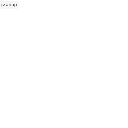
циялар
hstan Paramount Engineering
танысты
рдің бірінші орынбасары Нұрлыбек Нәлібаев
а мен арнайы техника өндіретін Kazakhstan