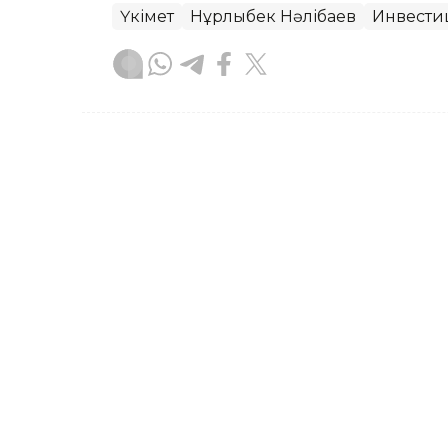
Үкімет
Нұрлыбек Нәлібаев
Инвести
Назым Бөлесова
Авторлар
17:02, 07 Тамыз 2026
Нұрлыбек Нәлібаев Kazak
зауытының жұмысымен 
АСТАНА. KAZINFORM — Премьер-минист
Астанадағы броньды дөңгелекті машин