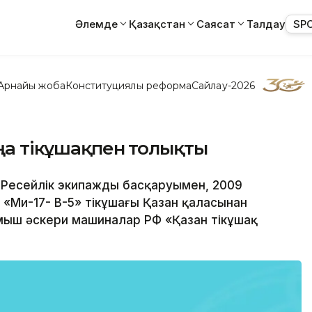
Әлемде
Қазақстан
Саясат
Талдау
SP
Арнайы жоба
Конституциялық реформа
Сайлау-2026
аңа тікұшақпен толықты
– Ресейлік экипаждың басқаруымен, 2009
«Ми-17- В-5» тікұшағы Қазан қаласынан
мыш әскери машиналар РФ «Қазан тікұшақ