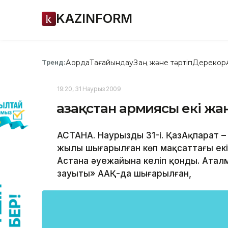
KAZINFORM
Ақорда
Тағайындау
Заң және тәртіп
Дерекқор
Тренд:
19:20, 31 Наурыз 2009
Қазақстан армиясы екі ж
АСТАНА. Наурыздың 31-і. ҚазАқпарат 
жылы шығарылған көп мақсаттағы екі 
Астана әуежайына келіп қонды. Атал
зауыты» ААҚ-да шығарылған,