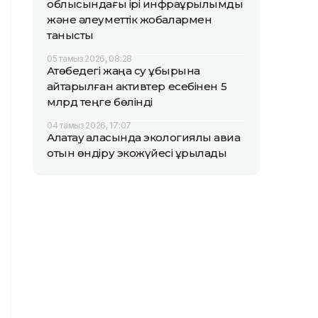
облысындағы ірі инфрақұрылымдық
және әлеуметтік жобалармен
танысты
05 тамыз 2026, 08:28
Ақтөбедегі жаңа су құбырына
қайтарылған активтер есебінен 5
млрд теңге бөлінді
04 тамыз 2026, 17:07
Алатау қаласында экологиялық авиа
отын өндіру экожүйесі құрылады