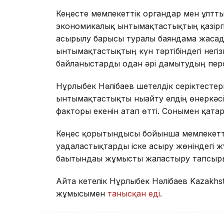
Кеңесте мемлекеттік органдар мен ұлтт
экономикалық ынтымақтастықтың қазіргі
асырылу барысы туралы баяндама жасад
ынтымақтастықтың күн тәртібіндегі негі
байланыстарды одан әрі дамытудың пер
Нұрлыбек Нәлібаев шетелдік серіктест
ынтымақтастықты нығайту елдің өнеркәс
факторы екенін атап өтті. Сонымен қата
Кеңес қорытындысы бойынша мемлекеттік
уағдаластықтарды іске асыру жөніндегі
бағытындағы жұмысты жалғастыру тапсы
Айта кетелік Нұрлыбек Нәлібаев Kazakhs
жұмысымен
танысқан еді
.